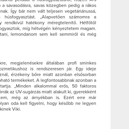
 a savasodásra, savas közegben pedig a rákos
ak. Így bár nem vált teljesen vegetáriánussá,
 a húsfogyasztást. „Alapvetően számomra a
ly rendkívül hatékony méregtelenítő. Hétfőtől
t fogyasztok, míg hétvégén kényeztetem magam.
artani, lemondanom sem kell semmiről és még
kre, megjelenésekre általában profi sminkes
ozmetikushoz is rendszeresen jár. Egy ideje
sznál, érzékeny bőre miatt azonban elsősorban
apható termékeket. A legfontosabbnak azonban a
tartja. „Minden alkalommal erős, 50 faktoros
rrák az UV-sugárzás miatt alakult ki, gyerekként
gtem, még az árnyékban is. Ezért erre már
yan oda kell figyelni, hogy később ne legyen
kinek Viki.