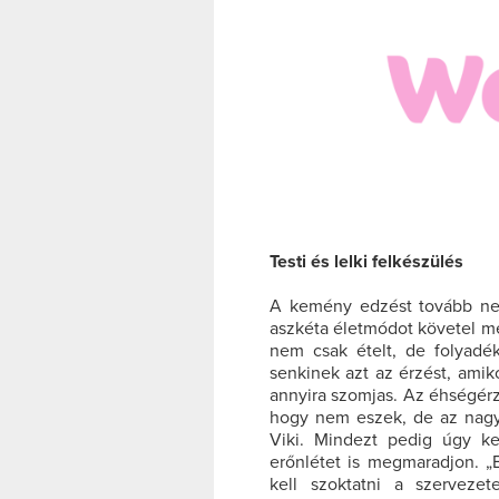
Testi és lelki felkészülés
A kemény edzést tovább nehe
aszkéta életmódot követel me
nem csak ételt, de folyad
senkinek azt az érzést, ami
annyira szomjas. Az éhségérz
hogy nem eszek, de az nagyo
Viki. Mindezt pedig úgy k
erőnlétet is megmaradjon. „E
kell szoktatni a szerveze