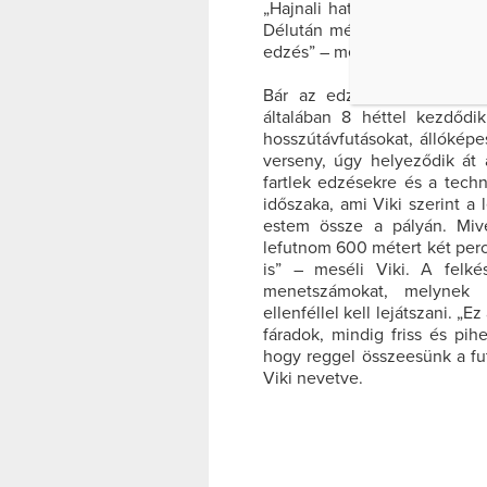
„Hajnali hatkor keltem, meg
Délután még megtartottam n
edzés” – mesél sportolói min
Bár az edzés egész évben 
általában 8 héttel kezdődi
hosszútávfutásokat, állóképe
verseny, úgy helyeződik át 
fartlek edzésekre és a techn
időszaka, ami Viki szerint a
estem össze a pályán. Mive
lefutnom 600 métert két perc
is” – meséli Viki. A felké
menetszámokat, melynek 
ellenféllel kell lejátszani. „
fáradok, mindig friss és pih
hogy reggel összeesünk a fu
Viki nevetve.