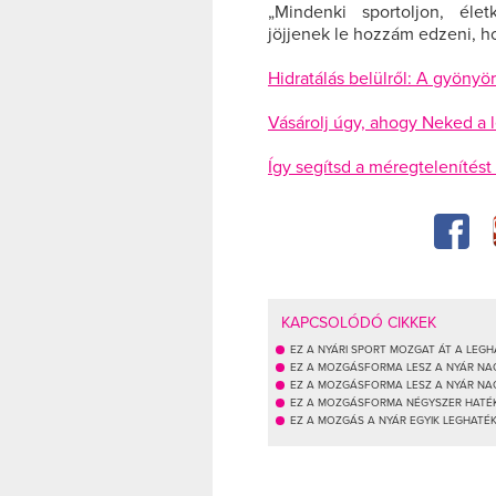
„
Mindenki sportoljon, éle
jöjjenek le hozzám edzeni, h
Hidratálás belülről: A gyönyö
Vásárolj úgy, ahogy Neked a l
Így segítsd a méregtelenítést
KAPCSOLÓDÓ CIKKEK
EZ A NYÁRI SPORT MOZGAT ÁT A LEG
EZ A MOZGÁSFORMA LESZ A NYÁR NAG
EZ A MOZGÁSFORMA LESZ A NYÁR NA
EZ A MOZGÁSFORMA NÉGYSZER HATÉK
EZ A MOZGÁS A NYÁR EGYIK LEGHAT