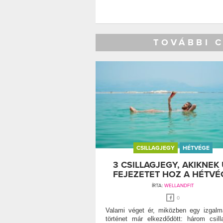
TOVÁBBI 
CSILLAGJEGY
HÉTVÉGE
3 CSILLAGJEGY, AKIKNEK 
FEJEZETET HOZ A HÉTVÉ
ÍRTA:
WELLANDFIT
0
Valami véget ér, miközben egy izgal
történet már elkezdődött: három csill