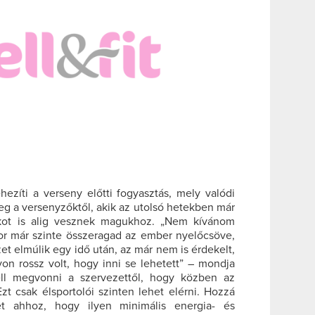
zíti a verseny előtti fogyasztás, mely valódi
g a versenyzőktől, akik az utolsó hetekben már
ékot is alig vesznek magukhoz. „Nem kívánom
kor már szinte összeragad az ember nyelőcsöve,
et elmúlik egy idő után, az már nem is érdekelt,
n rossz volt, hogy inni se lehetett” – mondja
ell megvonni a szervezettől, hogy közben az
zt csak élsportolói szinten lehet elérni. Hozzá
tet ahhoz, hogy ilyen minimális energia- és