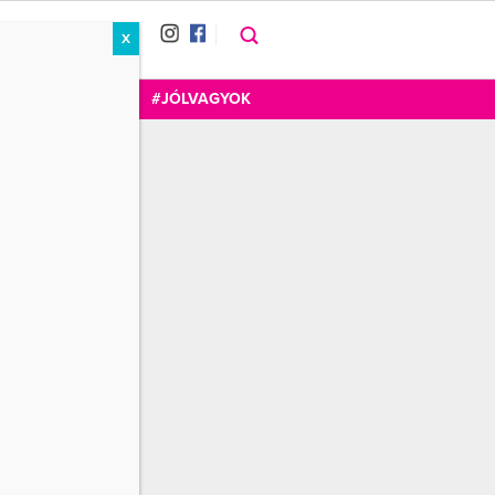
X
RÁT
CUKOR
FOGADOM
#JÓLVAGYOK