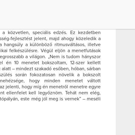
csináltam a futóedzést, majd mentem munkába.
éhány úszó- vagy bokszórát, majd este megint
dennapjairól Viki.
folyamatos, a nagyobb világversenyek előtt
k a közvetlen, speciális edzés. Ez kezdetben
sség-fejlesztést jelent, majd ahogy közeledik a
a hangsúly a különböző ritmusváltásos, illetve
ikai felkészülésre. Végül eljön a menetfutások
 legrosszabb a világon. „Nem is tudom hányszor
l én 10 menetet bokszoltam, 12-szer kellett
 alatt – mindezt szakadó esőben, hóban, sárban
szülés során fokozatosan növelik a bokszolt
nehézsége, hogy minden menetet váltott
Ez az jelenti, hogy míg én menetről menetre egyre
ent ellenfelet kell legyőznöm. Tehát nem elég,
tópályán, este még jól meg is vernek” – meséli