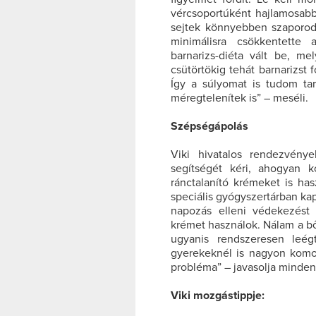
vércsoportúként hajlamosabb
sejtek könnyebben szaporodn
minimálisra csökkentette
barnarizs-diéta vált be, me
csütörtökig tehát barnarizs
Így a súlyomat is tudom t
méregtelenítek is” – meséli.
Szépségápolás
Viki hivatalos rendezvénye
segítségét kéri, ahogyan k
ránctalanító krémeket is ha
speciális gyógyszertárban k
napozás elleni védekezést 
krémet használok. Nálam a bő
ugyanis rendszeresen leé
gyerekeknél is nagyon komol
probléma” – javasolja minden
Viki mozgástippje: