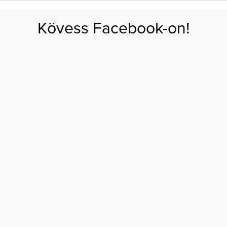
FOGYÁS
EDZÉS
ZSÍRÉGETÉS
KEREKFENÉK
HASIZOM
FEHÉRJE
SZÉNHID
Kövess Facebook-on!
GÁS
EGÉSZSÉG
ÉTRENDEK
SZÉPSÉG
AKTUÁLIS
ölvívóval: „Minden egyes bevonuláskor megfogadtam, hogy soha
 VIKI, ÖKÖLVÍVÓVAL:
YES BEVONULÁSKOR
TAM, HOGY SOHA
EM JÖVÖK IDE MÉG