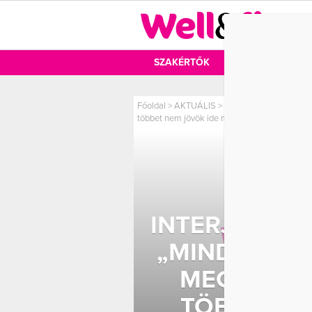
DIÉTA
SZAKÉRTŐK
DIÉTA
MOZ
Főoldal
>
AKTUÁLIS
>
Interjú Miló Viki, ök
többet nem jövök ide még egyszer”
INTERJÚ MILÓ
„MINDEN EG
MEGFOGAD
TÖBBET N