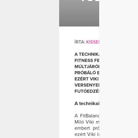
E
BOKSZ
ÍRTA:
KISSENIKO
AND
WELL&F
A TECHNIKAI FELKÉSZÜLÉS 
FITNESS FESZTIVÁL KERETE
MÚLTJÁRÓL, ÉLMÉNYEIRŐL 
PRÓBÁLÓ EDZÉSTERVÉBE. M
EZÉRT VIKI IS A MUNKA ÉS
VERSENYEKRE. „HAJNALI H
FUTÓEDZÉST, MAJD MENTEM
A technikai felkészülés
A FitBalance Aréna Nemzeti 
Miló Viki mesélt nekünk múlt
embert próbáló edzéstervéb
ezért Viki is a munka és szá