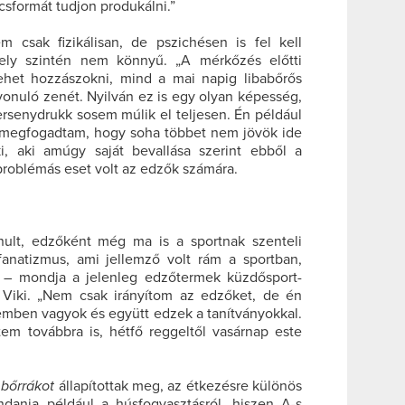
úcsformát tudjon produkálni.”
 csak fizikálisan, de pszichésen is fel kell
ely szintén nem könnyű. „A mérkőzés előtti
ehet hozzászokni, mind a mai napig libabőrős
onuló zenét. Nyilván ez is egy olyan képesség,
versenydrukk sosem múlik el teljesen. Én például
megfogadtam, hogy soha többet nem jövök ide
, aki amúgy saját bevallása szerint ebből a
oblémás eset volt az edzők számára.
nult, edzőként még ma is a sportnak szenteli
anatizmus, ami jellemző volt rám a sportban,
 – mondja a jelenleg edzőtermek küzdősport-
Viki. „Nem csak irányítom az edzőket, de én
emben vagyok és együtt edzek a tanítványokkal.
tem továbbra is, hétfő reggeltől vasárnap este
n
bőrrákot
állapítottak meg, az étkezésre különös
ondania például a húsfogyasztásról, hiszen A-s