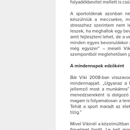
folyadékbevitel mellett is cs
A sportolóknak azonban nem
készülniük a meccsekre, m
stresszhez szerintem nem l
leszek, ha meghallok egy bev
amit fejleszteni lehet, de a 
minden egyes bevonuláskor 
még egyszer” – meséli Viki
szempontból meglehetősen pr
A mindennapok edzőként
Bár Viki 2008-ban visszavo
mindennapjait. „Ugyanaz a f
jellemző most a munkámra”
menedzsereként is dolgozó 
magam is folyamatosan a ter
Tehát a sport maradt az éle
tízig.”
Mivel Vikinél a közelmúltba
figyelmet fordít. Le kell m