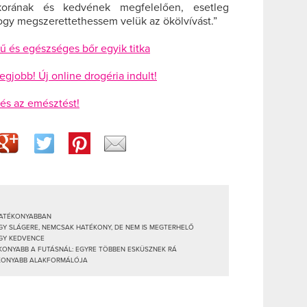
tkorának és kedvének megfelelően, esetleg
ogy megszerettethessem velük az ökölvívást.
”
rű és egészséges bőr egyik titka
egjobb! Új online drogéria indult!
 és az emésztést!
HATÉKONYABBAN
Y SLÁGERE, NEMCSAK HATÉKONY, DE NEM IS MEGTERHELŐ
GY KEDVENCE
ONYABB A FUTÁSNÁL: EGYRE TÖBBEN ESKÜSZNEK RÁ
ÉKONYABB ALAKFORMÁLÓJA