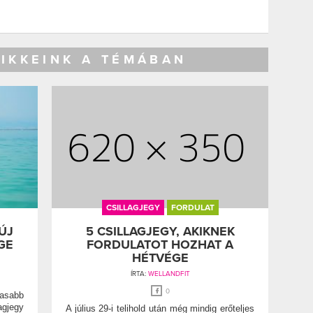
CIKKEINK A TÉMÁBAN
CSILLAGJEGY
FORDULAT
ÚJ
5 CSILLAGJEGY, AKIKNEK
GE
FORDULATOT HOZHAT A
HÉTVÉGE
ÍRTA:
WELLANDFIT
0
masabb
agjegy
A július 29-i telihold után még mindig erőteljes