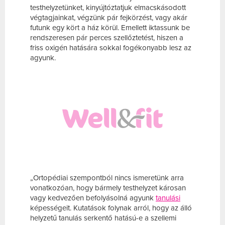
testhelyzetünket, kinyújtóztatjuk elmacskásodott
végtagjainkat, végzünk pár fejkörzést, vagy akár
futunk egy kört a ház körül. Emellett iktassunk be
rendszeresen pár perces szellőztetést, hiszen a
friss oxigén hatására sokkal fogékonyabb lesz az
agyunk.
„Ortopédiai szempontból nincs ismeretünk arra
vonatkozóan, hogy bármely testhelyzet károsan
vagy kedvezően befolyásolná agyunk
tanulási
képességeit. Kutatások folynak arról, hogy az álló
helyzetű tanulás serkentő hatású-e a szellemi