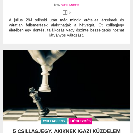
ÍRTA:
WELLANDFIT
0
A július 29-i telihold után még mindig erőteljes érzelmek és
váratlan felismerések alakíthatják a hétvégét. Öt csillagjegy
életében egy döntés, találkozás vagy őszinte beszélgetés hozhat
látványos változást.
CSILLAGJEGY
HÉTKEZDÉS
5 CSILLAGJEGY, AKIKNEK IGAZI KÜZDELEM