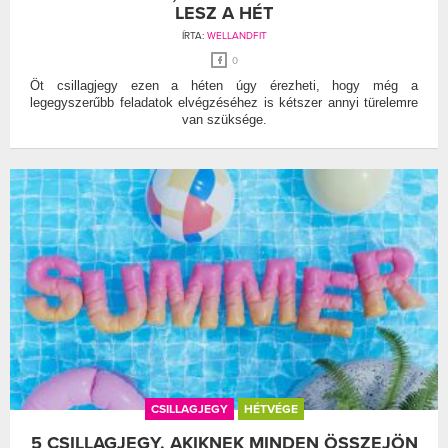
LESZ A HÉT
ÍRTA:
WELLANDFIT
0
Öt csillagjegy ezen a héten úgy érezheti, hogy még a
legegyszerűbb feladatok elvégzéséhez is kétszer annyi türelemre
van szüksége.
CSILLAGJEGY
HÉTVÉGE
5 CSILLAGJEGY, AKIKNEK MINDEN ÖSSZEJÖN