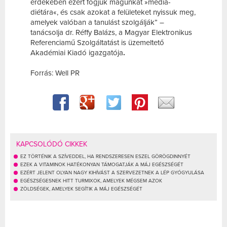
érdekében ezért fogjuk magunkat »média-
diétára«, és csak azokat a felületeket nyissuk meg,
amelyek valóban a tanulást szolgálják” –
tanácsolja dr. Réffy Balázs, a Magyar Elektronikus
Referenciamű Szolgáltatást is üzemeltető
Akadémiai Kiadó igazgatója
.
Forrás: Well PR
KAPCSOLÓDÓ CIKKEK
EZ TÖRTÉNIK A SZÍVEDDEL, HA RENDSZERESEN ESZEL GÖRÖGDINNYÉT
EZEK A VITAMINOK HATÉKONYAN TÁMOGATJÁK A MÁJ EGÉSZSÉGÉT
EZÉRT JELENT OLYAN NAGY KIHÍVÁST A SZERVEZETNEK A LÉP GYÓGYULÁSA
EGÉSZSÉGESNEK HITT TURMIXOK, AMELYEK MÉGSEM AZOK
ZÖLDSÉGEK, AMELYEK SEGÍTIK A MÁJ EGÉSZSÉGÉT