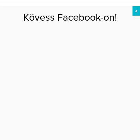
X
Kövess Facebook-on!
DIÉTA
FOGYÁS
EDZÉS
ZSÍRÉGETÉS
KEREKFENÉK
HASIZOM
FEHÉRJE
Főoldal
>
AKTUÁLIS
>
Milyen pózban tanuljunk?
MILYEN PÓZBAN TANULJUNK?