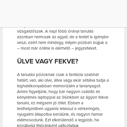
A felsőoktatási intézmények hallgatói most
különösen sok időt töltenek el furábbnál furább
pózokban az előadásokon elhangzottak
elsajátításával, hiszen kezdetét vette a
vizsgaidőszak. A napi több órányi tanulás
azonban nemcsak az agyat, de a testet is igénybe
veszi, ezért nem mindegy, milyen pózban bújjuk a
– most már online is elérhető – jegyzeteket.
ÜLVE VAGY FEKVE?
A tanulási pózoknak csak a fantázia szabhat
határt, van, aki ülve, állva vagy akár sétálva tudja a
leghatékonyabban memorizálni a tananyagot.
Amire figyeljünk, hogy bár nagyon csábító és
kényelmes laptoppal az ölünkben az ágyon fekve
tanulni, ez mégsem jó ötlet. Ebben a
testhelyzetben ugyanis lelassul a vérkeringés,
nyugalmi állapotba kerülünk, és nagyon hamar
elálmosodunk. Ezt elkerülendő a legjobb, ha
körülbelül félóránként változtatjuk