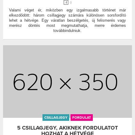
0
Valami véget ér, miközben egy izgalmasabb történet már
elkezdődött: három csillagjegy számára különösen sorsfordító
lehet a hétvége. Egy váratlan beszélgetés, új felismerés vagy
merész döntés most megmutathatja, merre érdemes
továbbindulniuk.
CSILLAGJEGY
FORDULAT
5 CSILLAGJEGY, AKIKNEK FORDULATOT
HOZHAT A HÉTVÉGE