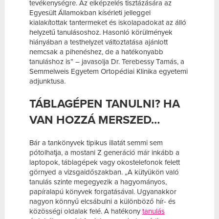
tevékenységre. Az elképzelés tisztázására az
Egyesült Államokban kísérleti jelleggel
kialakítottak tantermeket és iskolapadokat az álló
helyzetű tanulásoshoz. Hasonló körülmények
hiányában a testhelyzet változtatása ajánlott
nemcsak a pihenéshez, de a hatékonyabb
tanuláshoz is” – javasolja Dr. Terebessy Tamás, a
Semmelweis Egyetem Ortopédiai Klinika egyetemi
adjunktusa.
TÁBLAGÉPEN TANULNI? HA
VAN HOZZÁ MERSZED…
Bár a tankönyvek tipikus illatát semmi sem
pótolhatja, a mostani Z generáció már inkább a
laptopok, táblagépek vagy okostelefonok felett
görnyed a vizsgaidőszakban. „A kütyükön való
tanulás szinte megegyezik a hagyományos,
papíralapú könyvek forgatásával. Ugyanakkor
nagyon könnyű elcsábulni a különböző hír- és
közösségi oldalak felé. A hatékony
tanulás