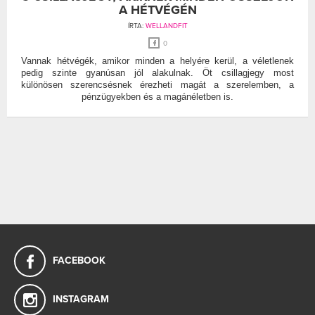
A HÉTVÉGÉN
ÍRTA:
WELLANDFIT
0
Vannak hétvégék, amikor minden a helyére kerül, a véletlenek
pedig szinte gyanúsan jól alakulnak. Öt csillagjegy most
különösen szerencsésnek érezheti magát a szerelemben, a
pénzügyekben és a magánéletben is.
FACEBOOK
INSTAGRAM