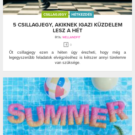
CSILLAGJEGY
HÉTKEZDÉS
5 CSILLAGJEGY, AKIKNEK IGAZI KÜZDELEM
LESZ A HÉT
ÍRTA:
WELLANDFIT
0
Öt csillagjegy ezen a héten úgy érezheti, hogy még a
legegyszerűbb feladatok elvégzéséhez is kétszer annyi türelemre
van szüksége.