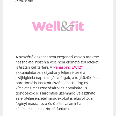
A víz ereje
A szakértők szerint nem elegendő csak a fogkefe
használata, hiszen a vele nem elérhető területeket
is tisztán kell tartani. A
Panasonic EW1211
akkumulátoros szájzuhany teljessé teszi a
szájhigiénia napi rutinját: a fogak, a fogközök és a
parodontális tasakok tisztításán túl a fogíny
kíméletes masszírozásáról és ápolásáról is
gondoskodik. Háromféle üzemmód választható:
az erőteljesen, ételmaradékokat is eltávolító, a
fogínyt masszírozó és öblítő, valamint a
kíméletesen masszírozó funkció.