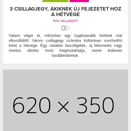
3 CSILLAGJEGY, AKIKNEK ÚJ FEJEZETET HOZ
A HÉTVÉGE
ÍRTA:
WELLANDFIT
0
Valami véget ér, miközben egy izgalmasabb történet már
elkezdődött: három csillagjegy számára különösen sorsfordító
lehet a hétvége. Egy váratlan beszélgetés, új felismerés vagy
merész döntés most megmutathatja, merre érdemes
továbbindulniuk.