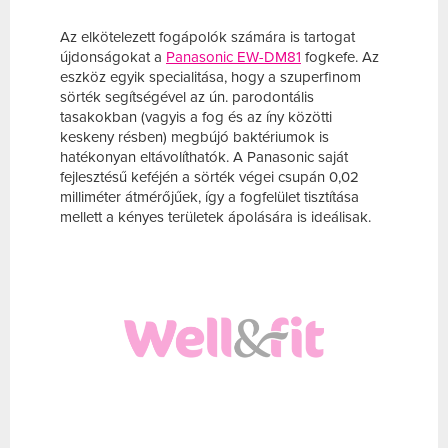
Az elkötelezett fogápolók számára is tartogat
újdonságokat a
Panasonic EW-DM81
fogkefe. Az
eszköz egyik specialitása, hogy a szuperfinom
sörték segítségével az ún. parodontális
tasakokban (vagyis a fog és az íny közötti
keskeny résben) megbújó baktériumok is
hatékonyan eltávolíthatók. A Panasonic saját
fejlesztésű keféjén a sörték végei csupán 0,02
milliméter átmérőjűek, így a fogfelület tisztítása
mellett a kényes területek ápolására is ideálisak.