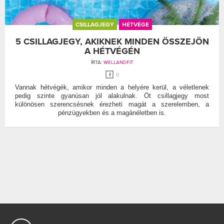
CSILLAGJEGY
HÉTVÉGE
5 CSILLAGJEGY, AKIKNEK MINDEN ÖSSZEJÖN
A HÉTVÉGÉN
ÍRTA:
WELLANDFIT
0
Vannak hétvégék, amikor minden a helyére kerül, a véletlenek
pedig szinte gyanúsan jól alakulnak. Öt csillagjegy most
különösen szerencsésnek érezheti magát a szerelemben, a
pénzügyekben és a magánéletben is.