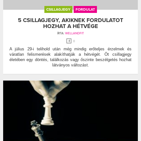
CSILLAGJEGY
FORDULAT
5 CSILLAGJEGY, AKIKNEK FORDULATOT
HOZHAT A HÉTVÉGE
ÍRTA:
WELLANDFIT
0
A július 29-i telihold után még mindig erőteljes érzelmek és
váratlan felismerések alakíthatják a hétvégét. Öt csillagjegy
életében egy döntés, találkozás vagy őszinte beszélgetés hozhat
látványos változást.