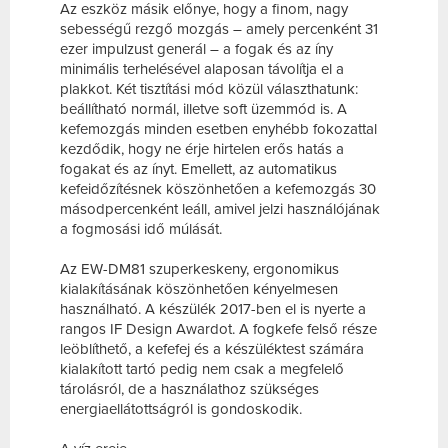
Az eszköz másik előnye, hogy a finom, nagy
sebességű rezgő mozgás – amely percenként 31
ezer impulzust generál – a fogak és az íny
minimális terhelésével alaposan távolítja el a
plakkot. Két tisztítási mód közül választhatunk:
beállítható normál, illetve soft üzemmód is. A
kefemozgás minden esetben enyhébb fokozattal
kezdődik, hogy ne érje hirtelen erős hatás a
fogakat és az ínyt. Emellett, az automatikus
kefeidőzítésnek köszönhetően a kefemozgás 30
másodpercenként leáll, amivel jelzi használójának
a fogmosási idő múlását.
Az EW-DM81 szuperkeskeny, ergonomikus
kialakításának köszönhetően kényelmesen
használható. A készülék 2017-ben el is nyerte a
rangos IF Design Awardot. A fogkefe felső része
leöblíthető, a kefefej és a készüléktest számára
kialakított tartó pedig nem csak a megfelelő
tárolásról, de a használathoz szükséges
energiaellátottságról is gondoskodik.