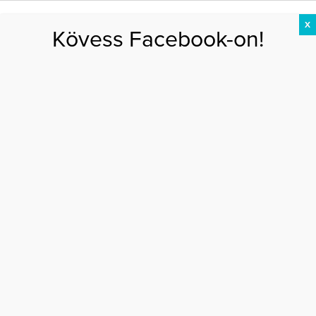
X
Kövess Facebook-on!
DIÉTA
FOGYÁS
EDZÉS
ZSÍRÉGETÉS
KEREKFENÉK
HASIZOM
FEHÉRJE
Főoldal
>
AKTUÁLIS
>
A csábító és egészséges mosoly titka (X)
A CSÁBÍTÓ ÉS EGÉSZSÉGES MOSOLY TITKA