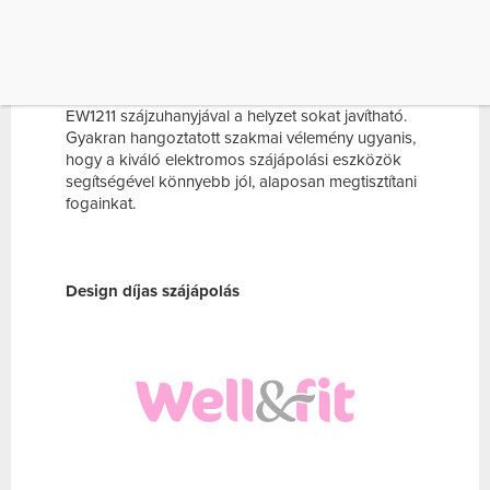
három dologra van szükség: megfelelő technikára,
egy jó fogkefére és naponta kétszer 3-4 percre. A
fogmosás pontos technikájával sajnos nem
mindenki van tisztában. Nekik is jó hír, hogy a
Panasonic EW-DM81 elektromos fogkeféjével és
EW1211 szájzuhanyjával a helyzet sokat javítható.
Gyakran hangoztatott szakmai vélemény ugyanis,
hogy a kiváló elektromos szájápolási eszközök
segítségével könnyebb jól, alaposan megtisztítani
fogainkat.
Design díjas szájápolás