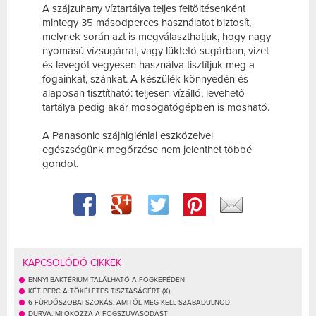
A szájzuhany víztartálya teljes feltöltésenként
mintegy 35 másodperces használatot biztosít,
melynek során azt is megválaszthatjuk, hogy nagy
nyomású vízsugárral, vagy lüktető sugárban, vizet
és levegőt vegyesen használva tisztítjuk meg a
fogainkat, szánkat. A készülék könnyedén és
alaposan tisztítható: teljesen vízálló, levehető
tartálya pedig akár mosogatógépben is mosható.
A Panasonic szájhigiéniai eszközeivel
egészségünk megőrzése nem jelenthet többé
gondot.
KAPCSOLÓDÓ CIKKEK
ENNYI BAKTÉRIUM TALÁLHATÓ A FOGKEFÉDEN
KÉT PERC A TÖKÉLETES TISZTASÁGÉRT (X)
6 FÜRDŐSZOBAI SZOKÁS, AMITŐL MEG KELL SZABADULNOD
DURVA, MI OKOZZA A FOGSZUVASODÁST