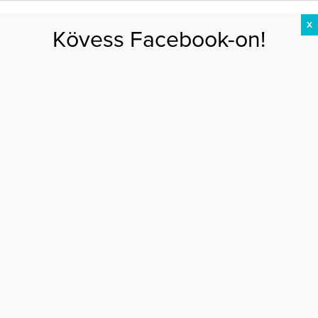
X
Kövess Facebook-on!
DIÉTA
FOGYÁS
EDZÉS
ZSÍRÉGETÉS
KEREKFENÉK
HASIZOM
FEHÉRJE
Főoldal
>
AKTUÁLIS
>
Katy Perry hatalmas gyűrűt villantott
KATY PERRY HATALMAS GYŰRŰT