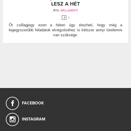
LESZ A HÉT
ÍRTA:
WELLANDFIT
0
Öt csillagjegy ezen a héten úgy érezheti, hogy még a
legegyszerűbb feladatok elvégzéséhez is kétszer annyi türelemre
van szüksége.
FACEBOOK
INSTAGRAM