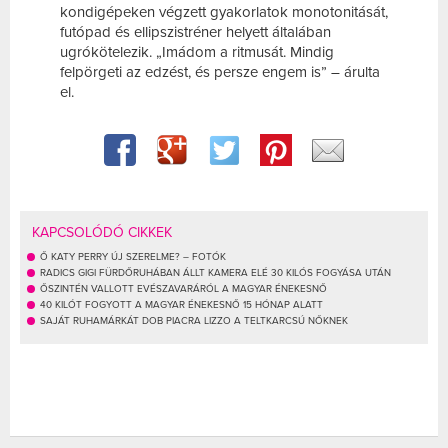
kondigépeken végzett gyakorlatok monotonitását,
futópad és ellipszistréner helyett általában
ugrókötelezik. „Imádom a ritmusát. Mindig
felpörgeti az edzést, és persze engem is” – árulta
el.
KAPCSOLÓDÓ CIKKEK
Ő KATY PERRY ÚJ SZERELME? – FOTÓK
RADICS GIGI FÜRDŐRUHÁBAN ÁLLT KAMERA ELÉ 30 KILÓS FOGYÁSA UTÁN
ŐSZINTÉN VALLOTT EVÉSZAVARÁRÓL A MAGYAR ÉNEKESNŐ
40 KILÓT FOGYOTT A MAGYAR ÉNEKESNŐ 15 HÓNAP ALATT
SAJÁT RUHAMÁRKÁT DOB PIACRA LIZZO A TELTKARCSÚ NŐKNEK