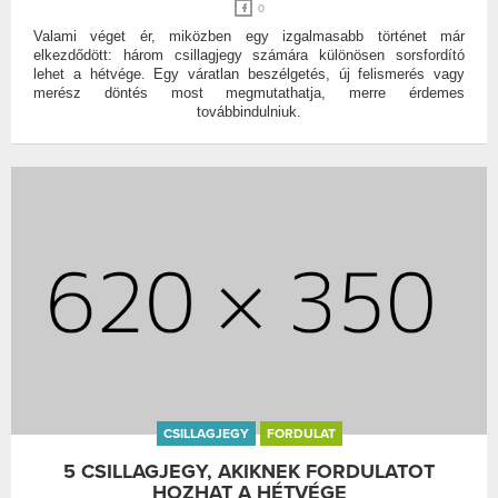
0
Valami véget ér, miközben egy izgalmasabb történet már
elkezdődött: három csillagjegy számára különösen sorsfordító
lehet a hétvége. Egy váratlan beszélgetés, új felismerés vagy
merész döntés most megmutathatja, merre érdemes
továbbindulniuk.
CSILLAGJEGY
FORDULAT
5 CSILLAGJEGY, AKIKNEK FORDULATOT
HOZHAT A HÉTVÉGE