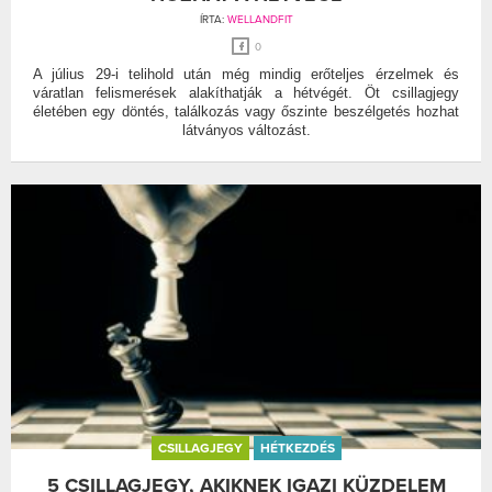
ÍRTA:
WELLANDFIT
0
A július 29-i telihold után még mindig erőteljes érzelmek és
váratlan felismerések alakíthatják a hétvégét. Öt csillagjegy
életében egy döntés, találkozás vagy őszinte beszélgetés hozhat
látványos változást.
CSILLAGJEGY
HÉTKEZDÉS
5 CSILLAGJEGY, AKIKNEK IGAZI KÜZDELEM