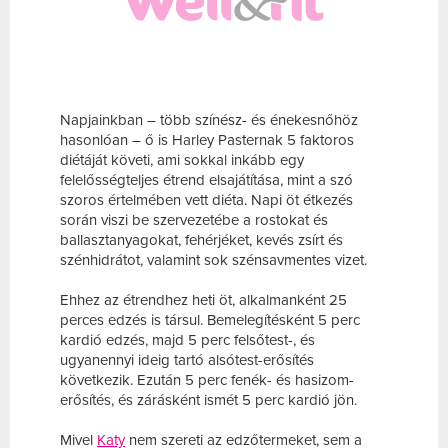
Napjainkban – több színész- és énekesnőhöz
hasonlóan – ő is Harley Pasternak 5 faktoros
diétáját követi, ami sokkal inkább egy
felelősségteljes étrend elsajátítása, mint a szó
szoros értelmében vett diéta. Napi öt étkezés
során viszi be szervezetébe a rostokat és
ballasztanyagokat, fehérjéket, kevés zsírt és
szénhidrátot, valamint sok szénsavmentes vizet.
Ehhez az étrendhez heti öt, alkalmanként 25
perces edzés is társul. Bemelegítésként 5 perc
kardió edzés, majd 5 perc felsőtest-, és
ugyanennyi ideig tartó alsótest-erősítés
következik. Ezután 5 perc fenék- és hasizom-
erősítés, és zárásként ismét 5 perc kardió jön.
Mivel
Katy
nem szereti az edzőtermeket, sem a