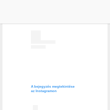
ugyanezt a fotót posztolták az Instán).
A bejegyzés megtekintése
az Instagramon