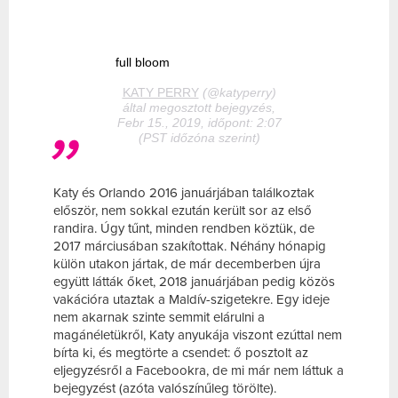
full bloom
KATY PERRY
(@katyperry)
által megosztott bejegyzés,
Febr 15., 2019, időpont: 2:07
(PST időzóna szerint)
Katy és Orlando 2016 januárjában találkoztak
először, nem sokkal ezután került sor az első
randira. Úgy tűnt, minden rendben köztük, de
2017 márciusában szakítottak. Néhány hónapig
külön utakon jártak, de már decemberben újra
együtt látták őket, 2018 januárjában pedig közös
vakációra utaztak a Maldív-szigetekre. Egy ideje
nem akarnak szinte semmit elárulni a
magánéletükről, Katy anyukája viszont ezúttal nem
bírta ki, és megtörte a csendet: ő posztolt az
eljegyzésről a Facebookra, de mi már nem láttuk a
bejegyzést (azóta valószínűleg törölte).