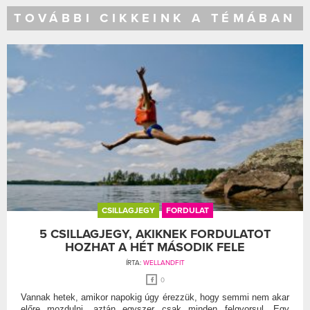
TOVÁBBI CIKKEINK A TÉMÁBAN
CSILLAGJEGY
FORDULAT
5 CSILLAGJEGY, AKIKNEK FORDULATOT
HOZHAT A HÉT MÁSODIK FELE
ÍRTA:
WELLANDFIT
0
Vannak hetek, amikor napokig úgy érezzük, hogy semmi nem akar
előre mozdulni, aztán egyszer csak minden felgyorsul. Egy