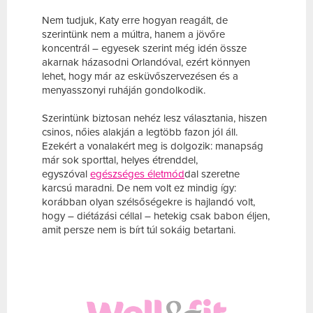
Nem tudjuk, Katy erre hogyan reagált, de
szerintünk nem a múltra, hanem a jövőre
koncentrál – egyesek szerint még idén össze
akarnak házasodni Orlandóval, ezért könnyen
lehet, hogy már az esküvőszervezésen és a
menyasszonyi ruháján gondolkodik.
Szerintünk biztosan nehéz lesz választania, hiszen
csinos, nőies alakján a legtöbb fazon jól áll.
Ezekért a vonalakért meg is dolgozik: manapság
már sok sporttal, helyes étrenddel,
egyszóval
egészséges életmód
dal szeretne
karcsú maradni. De nem volt ez mindig így:
korábban olyan szélsőségekre is hajlandó volt,
hogy – diétázási céllal – hetekig csak babon éljen,
amit persze nem is bírt túl sokáig betartani.