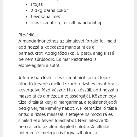
1 tojás
2 dkg barna cukor
1 evőkanál méz
ízlés szerint: só, reszelt mandarinhéj
Rizsfelfújt:
A mandarinöntethez az almalevet forrald fel, majd
add hozzá a kockázott mandarint és a
barnacukrot. Addig főzd (kb. 5 perc), amíg kissé
be nem sűrűsödik. És már kezdheted is
előmelegíteni a sütőt!
A forrásban lévő, ízlés szerint picit sózott tejbe
állandó keverés mellett szórd a rizst és továbbra is
kevergetve főzd készre. Ha elkészült, add hozzá a
mazsolát és a mézet, a tojássárgáját. Közben egy
tűzálló tálkát kenj ki margarinnal, a tojásfehérjéből
pedig verj fel kemény habot. A kikent tűzálló tálba
öntsd a rizses masszát, s tetejére halmozd rá és
simítsd el a felvert tojáshabot. Nem lefedve 10
percre tedd az előmelegített sütőbe. A felfújtat
hidegen és melegen is fogyaszthatod, a