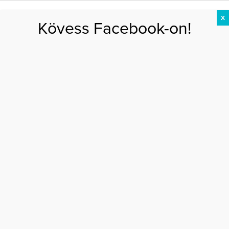
X
Kövess Facebook-on!
DIÉTA
FOGYÁS
EDZÉS
ZSÍRÉGETÉS
KEREKFENÉK
HASIZOM
FEHÉRJE
Főoldal
>
DIÉTA
>
3 napos immunerősítés citrusokkal
3 NAPOS IMMUNERŐSÍTÉS CITRUSOKKAL