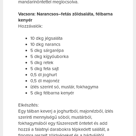
mandarinöntettel meglocsolva.
Vacsora: Narancsos–fetás zöldsaláta, félbarna
kenyér
Hozzávalók:
10 dkg jégsaláta
10 dkg narancs
5 dkg sárgarépa
5 dkg kígyóuborka
5 dkg retek
5 dkg feta sajt
0,5 dl joghurt
0,5 dl majonéz
ízlés szerint só, mustár, fokhagyma
5 dkg félbarna kenyér
Elkészítés:
Egy tálban keverj a joghurtból, majonézből, ízlés
szerinti mennyiségű sóból, mustárból,
fokhagymából egy fűszerezett öntetet és add
hozzá a falatnyi darabokra tépkedett salátát, a
finomra reszelt zöldségeket és a hártyájától