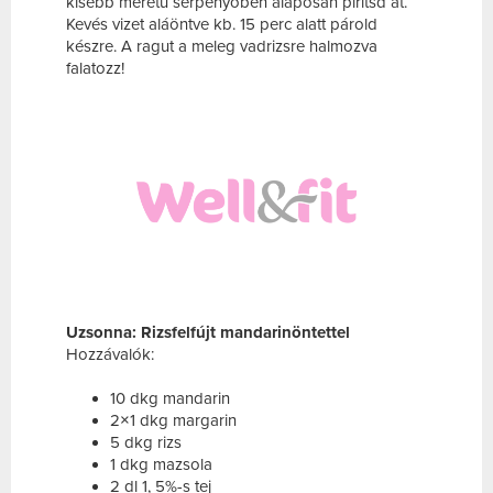
kisebb méretű serpenyőben alaposan pirítsd át.
Kevés vizet aláöntve kb. 15 perc alatt párold
készre. A ragut a meleg vadrizsre halmozva
falatozz!
Uzsonna: Rizsfelfújt mandarinöntettel
Hozzávalók:
10 dkg mandarin
2×1 dkg margarin
5 dkg rizs
1 dkg mazsola
2 dl 1, 5%-s tej