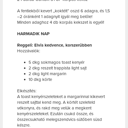
A fentiekből kevert „koktélt” oszd 6 adagra, és 1,5
–2 óránként 1 adagnyit igyál meg belőle!
Minden adaghoz 4 db korpás kekszet is egyél!
HARMADIK NAP
Reggeli: Elvis kedvence, korszerűbben
Hozzávalók:
5 dkg sokmagos toast kenyér
2 dkg reszelt trappista light sajt
2 dkg light margarin
10 dkg körte
Elkészítés:
A toast kenyérszeleteket a margarinnal kikevert
reszelt sajttal kend meg. A körtét szeleteld
vékonyra, és rakd meg velük a megkent
kenyérszeleteket. Ezután csukd össze, és
összecsukható melegszendvics-sütőben süsd
készre.