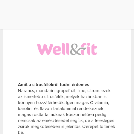
SZEREPET TÖLTENEK BE. A GRAPEFRUIT
ESETÉBEN – HABÁR ISMERÜNK SÁRGA,
ZÖLD, ÉS PIROS HÚSÚ VÁLTOZATOT […]
Amit a citrusfélékről tudni érdemes
Narancs, mandarin, grapefruit, lime, citrom: ezek
az ismertebb citrusfélék, melyek hazánkban is
könnyen hozzáférhetők. Igen magas C-vitamin,
karotin- és flavon-tartalommal rendelkeznek,
magas rosttartalmuknak köszönhetően pedig
nemcsak az emésztésedet segítik, de a felesleges
zsírok megkötésében is jelentős szerepet töltenek
be.