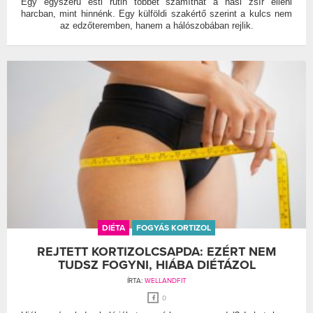
Egy egyszerű esti rutin többet számíthat a hasi zsír elleni
harcban, mint hinnénk. Egy külföldi szakértő szerint a kulcs nem
az edzőteremben, hanem a hálószobában rejlik.
DIÉTA
FOGYÁS KORTIZOL
REJTETT KORTIZOLCSAPDA: EZÉRT NEM
TUDSZ FOGYNI, HIÁBA DIÉTÁZOL
ÍRTA:
WELLANDFIT
0