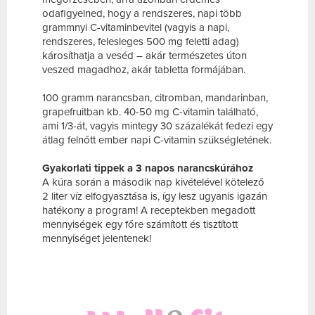
odafigyelned, hogy a rendszeres, napi több
grammnyi C-vitaminbevitel (vagyis a napi,
rendszeres, felesleges 500 mg feletti adag)
károsíthatja a veséd – akár természetes úton
veszed magadhoz, akár tabletta formájában.
100 gramm narancsban, citromban, mandarinban,
grapefruitban kb. 40-50 mg C-vitamin található,
ami 1/3-át, vagyis mintegy 30 százalékát fedezi egy
átlag felnőtt ember napi C-vitamin szükségletének.
Gyakorlati tippek a 3 napos narancskúrához
A kúra során a második nap kivételével kötelező
2 liter víz elfogyasztása is, így lesz ugyanis igazán
hatékony a program! A receptekben megadott
mennyiségek egy főre számított és tisztított
mennyiséget jelentenek!