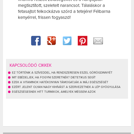
megtisztított, szeletelt narancsot. Tálaláskor a
fetasajtot felkockázva szórd a tetejére! Félbarna
kenyérrel, frissen fogyaszd!
KAPCSOLÓDÓ CIKKEK
EZ TÖRTÉNIK A SZÍVEDDEL, HA RENDSZERESEN ESZEL GÖRÖGDINNYÉT
MIT EBÉDELJEK, HA FOGYNI SZERETNÉK? DIETETIKUS SEGÍT
EZEK A VITAMINOK HATÉKONYAN TÁMOGATJÁK A MÁJ EGÉSZSÉGÉT
EZÉRT JELENT OLYAN NAGY KIHÍVÁST A SZERVEZETNEK A LÉP GYÓGYULÁSA
EGÉSZSÉGESNEK HITT TURMIXOK, AMELYEK MÉGSEM AZOK