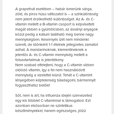
A grapefruit esetében – habár ismerünk sárga,
zöld, és piros húsú változatot is – a színkülönbség
nem jelent érzékelhető különbséget. Az A- és C-
vitamin mellett a B-vitamin csoport is képviselteti
magát ebben a gyümölcsben, az ásványi anyagok
közül pedig a kálium található meg benne nagy
mennyiségben. Kesernyés ízét nem mindenki
szereti, de időnként 1-1 ételnek jellegzetes zamatot
adhat. A mandarinoknak, klementineknek a
jelentős A- és C-vitamin mennyiség mellett a
folsavtartalmuk is jelentékeny.
Nem szabad elfelejteni, hogy a C-vitamin vízben
oldódó vitamin, így a fel nem használódott
mennyiség a vizelettel kiürül. Tehát a C-vitamint
lényegében képtelenség túladagolni, bármennyit
fogyaszthatsz belőle!
Sőt, nem is árt, ha influenza idején szervezeted
egy kis többlet C-vitaminnal is támogatod. Ezt
azonban elsősorban ne szintetikus
készítményekkel, hanem egészséges, jóízű