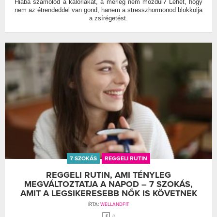
Hiába számolod a kalóriákat, a mérleg nem mozdul? Lehet, hogy
nem az étrendeddel van gond, hanem a stresszhormonod blokkolja
a zsírégetést.
7 SZOKÁS
REGGELI RUTIN
REGGELI RUTIN, AMI TÉNYLEG
MEGVÁLTOZTATJA A NAPOD – 7 SZOKÁS,
AMIT A LEGSIKERESEBB NŐK IS KÖVETNEK
ÍRTA:
WELLANDFIT
0