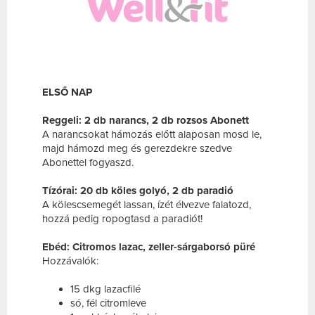
ELSŐ NAP
Reggeli: 2 db narancs, 2 db rozsos Abonett
A narancsokat hámozás előtt alaposan mosd le,
majd hámozd meg és gerezdekre szedve
Abonettel fogyaszd.
Tízórai: 20 db köles golyó, 2 db paradió
A kölescsemegét lassan, ízét élvezve falatozd,
hozzá pedig ropogtasd a paradiót!
Ebéd: Citromos lazac, zeller-sárgaborsó püré
Hozzávalók:
15 dkg lazacfilé
só, fél citromleve