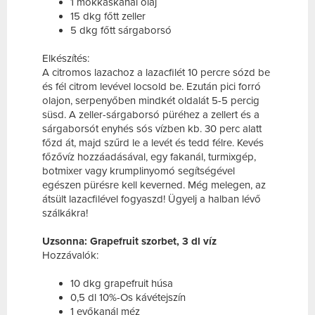
1 mokkáskanál olaj
15 dkg főtt zeller
5 dkg főtt sárgaborsó
Elkészítés:
A citromos lazachoz a lazacfilét 10 percre sózd be
és fél citrom levével locsold be. Ezután pici forró
olajon, serpenyőben mindkét oldalát 5-5 percig
süsd. A zeller-sárgaborsó püréhez a zellert és a
sárgaborsót enyhés sós vízben kb. 30 perc alatt
főzd át, majd szűrd le a levét és tedd félre. Kevés
főzővíz hozzáadásával, egy fakanál, turmixgép,
botmixer vagy krumplinyomó segítségével
egészen pürésre kell keverned. Még melegen, az
átsült lazacfilével fogyaszd! Ügyelj a halban lévő
szálkákra!
Uzsonna: Grapefruit szorbet, 3 dl víz
Hozzávalók:
10 dkg grapefruit húsa
0,5 dl 10%-Os kávétejszín
1 evőkanál méz