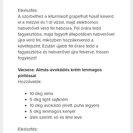
Elkészítés:
A szorbethez a leturmixolt grapefruit húsát keverd
el a mézzel és 1 dl vízzel, majd elektromos
habverővel verd fel habosra. Fél órára tedd
fagyasztóba, majd fagyott állapotában habverővel
újra verd fel, miközben hozzákevered a
kávétejszínt. Ezután újabb fél órára tedd a
fagyasztóba és habverővel újra felverve, frissen
fogyaszd!
Vacsora: Almás-avokádós krém lenmagos
pirítóssal
Hozzávalók:
10 dkg alma
5 dkg light sajtkrém
10 dkg avokádó (érett, puha legyen)
5 dkg lenmagos kenyér
ízlés szerint: só és lime leve
Elkészítés: