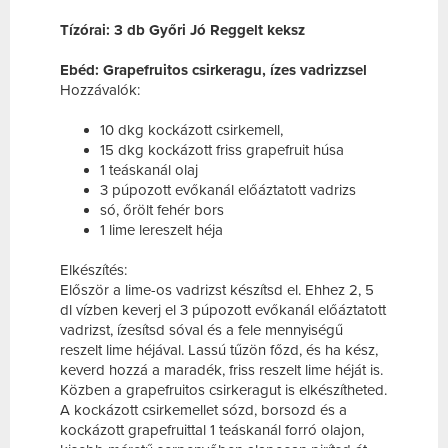
Tízórai: 3 db Győri Jó Reggelt keksz
Ebéd: Grapefruitos csirkeragu, ízes vadrizzsel
Hozzávalók:
10 dkg kockázott csirkemell,
15 dkg kockázott friss grapefruit húsa
1 teáskanál olaj
3 púpozott evőkanál előáztatott vadrizs
só, őrölt fehér bors
1 lime lereszelt héja
Elkészítés:
Először a lime-os vadrizst készítsd el. Ehhez 2, 5
dl vízben keverj el 3 púpozott evőkanál előáztatott
vadrizst, ízesítsd sóval és a fele mennyiségű
reszelt lime héjával. Lassú tűzön főzd, és ha kész,
keverd hozzá a maradék, friss reszelt lime héját is.
Közben a grapefruitos csirkeragut is elkészítheted.
A kockázott csirkemellet sózd, borsozd és a
kockázott grapefruittal 1 teáskanál forró olajon,