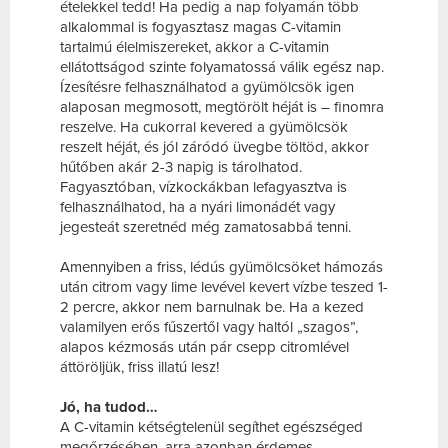
ételekkel tedd! Ha pedig a nap folyamán több
alkalommal is fogyasztasz magas C-vitamin
tartalmú élelmiszereket, akkor a C-vitamin
ellátottságod szinte folyamatossá válik egész nap.
Ízesítésre felhasználhatod a gyümölcsök igen
alaposan megmosott, megtörölt héját is – finomra
reszelve. Ha cukorral kevered a gyümölcsök
reszelt héját, és jól záródó üvegbe töltöd, akkor
hűtőben akár 2-3 napig is tárolhatod.
Fagyasztóban, vízkockákban lefagyasztva is
felhasználhatod, ha a nyári limonádét vagy
jegesteát szeretnéd még zamatosabbá tenni.
Amennyiben a friss, lédús gyümölcsöket hámozás
után citrom vagy lime levével kevert vízbe teszed 1-
2 percre, akkor nem barnulnak be. Ha a kezed
valamilyen erős fűszertől vagy haltól „szagos”,
alapos kézmosás után pár csepp citromlével
áttöröljük, friss illatú lesz!
Jó, ha tudod…
A C-vitamin kétségtelenül segíthet egészséged
megőrzésében, arra azonban érdemes