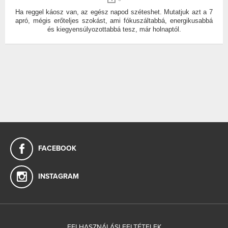
Ha reggel káosz van, az egész napod széteshet. Mutatjuk azt a 7
apró, mégis erőteljes szokást, ami fókuszáltabbá, energikusabbá
és kiegyensúlyozottabbá tesz, már holnaptól.
FACEBOOK
INSTAGRAM
FELHASZNÁLÁSI FELTÉTELEK