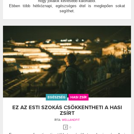
hogy jóllakik kevesebb kalóriából.
Ebben több hétköznapi, egészséges étel is meglepően sokat
segíthet.
EGÉSZSÉG
HASI ZSÍR
EZ AZ ESTI SZOKÁS CSÖKKENTHETI A HASI
ZSÍRT
ÍRTA:
WELLANDFIT
0