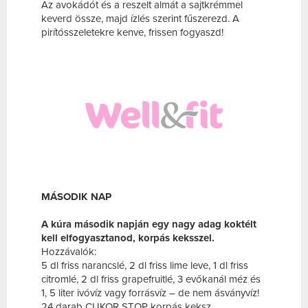
Az avokádót és a reszelt almát a sajtkrémmel
keverd össze, majd ízlés szerint fűszerezd. A
pirítósszeletekre kenve, frissen fogyaszd!
MÁSODIK NAP
A kúra második napján egy nagy adag koktélt
kell elfogyasztanod, korpás keksszel.
Hozzávalók:
5 dl friss narancslé, 2 dl friss lime leve, 1 dl friss
citromlé, 2 dl friss grapefruitlé, 3 evőkanál méz és
1, 5 liter ivóvíz vagy forrásvíz – de nem ásványvíz!
24 darab CUKOR STOP korpás keksz