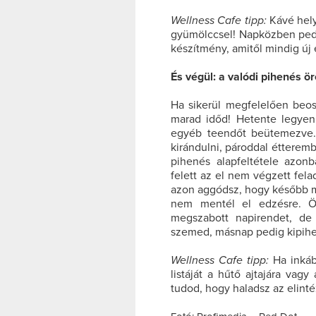
Wellness Cafe tipp:
Kávé hely
gyümölccsel! Napközben pedi
készítmény, amitől mindig új 
És végül: a valódi pihenés 
Ha sikerül megfelelően beos
marad időd! Hetente legyen
egyéb teendőt beütemezve. 
kirándulni, pároddal étterem
pihenés alapfeltétele azon
felett az el nem végzett fel
azon aggódsz, hogy később m
nem mentél el edzésre. Ön
megszabott napirendet, de
szemed, másnap pedig kipih
Wellness Cafe tipp:
Ha inkább
listáját a hűtő ajtajára vagy
tudod, hogy haladsz az elinté