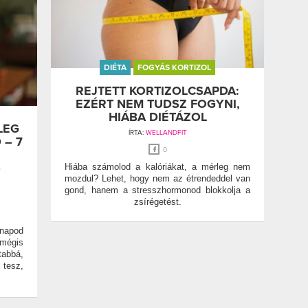
DIÉTA
FOGYÁS KORTIZOL
REJTETT KORTIZOLCSAPDA:
EZÉRT NEM TUDSZ FOGYNI,
HIÁBA DIÉTÁZOL
LEG
ÍRTA:
WELLANDFIT
 – 7
0
S
Hiába számolod a kalóriákat, a mérleg nem
mozdul? Lehet, hogy nem az étrendeddel van
gond, hanem a stresszhormonod blokkolja a
zsírégetést.
napod
mégis
abbá,
 tesz,