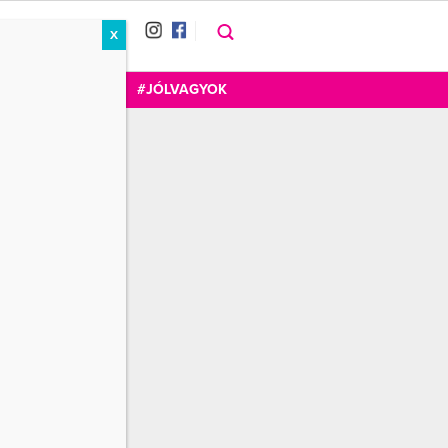
X
RÁT
CUKOR
FOGADOM
#JÓLVAGYOK