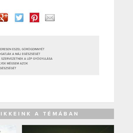
SZERESEN ESZEL GÖRÖGDINNYÉT
OGATJÁK A MÁJ EGÉSZSÉGÉT
 A SZERVEZETNEK A LÉP GYÓGYULÁSA
ELYEK MÉGSEM AZOK
EGÉSZSÉGÉT
CIKKEINK A TÉMÁBAN