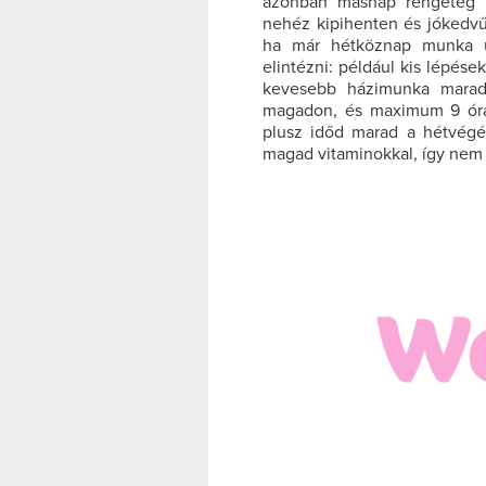
azonban másnap rengeteg s
nehéz kipihenten és jókedvű
ha már hétköznap munka u
elintézni: például kis lépések
kevesebb házimunka marad
magadon, és maximum 9 órak
plusz időd marad a hétvégé
magad vitaminokkal, így nem 