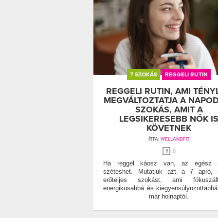
7 SZOKÁS
REGGELI RUTIN
REGGELI RUTIN, AMI TÉNY
MEGVÁLTOZTATJA A NAPOD
SZOKÁS, AMIT A
LEGSIKERESEBB NŐK I
KÖVETNEK
ÍRTA:
WELLANDFIT
0
Ha reggel káosz van, az egész 
széteshet. Mutatjuk azt a 7 apró, 
erőteljes szokást, ami fókuszált
energikusabbá és kiegyensúlyozottabbá
már holnaptól.