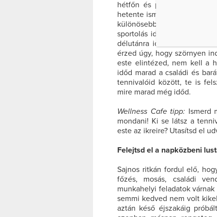
hétfőn és pénteken? Először
hetente ismétlődő elfoglaltsá
különösebben megterhelő f
sportolás ideje. Hétfőn mind
délutánra időzítsd a kozmet
érzed úgy, hogy szörnyen ind
este elintézed, nem kell a 
időd marad a családi és bará
tennivalóid között, te is fe
mire marad még időd.
Wellness Cafe tipp:
Ismerd m
mondani! Ki se látsz a tenn
este az ikreire? Utasítsd el u
Felejtsd el a napközbeni lus
Sajnos ritkán fordul elő, ho
főzés, mosás, családi ven
munkahelyi feladatok várnak 
semmi kedved nem volt kikeln
aztán késő éjszakáig próbál