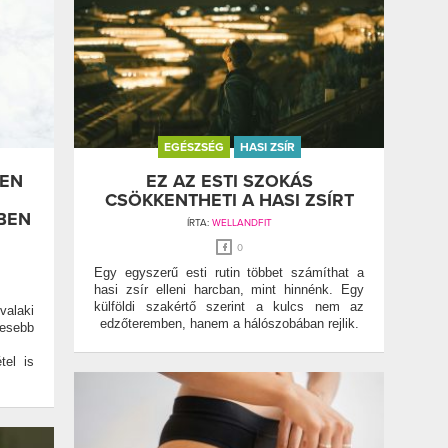
EGÉSZSÉG
HASI ZSÍR
LEN
EZ AZ ESTI SZOKÁS
CSÖKKENTHETI A HASI ZSÍRT
BEN
ÍRTA:
WELLANDFIT
0
Egy egyszerű esti rutin többet számíthat a
hasi zsír elleni harcban, mint hinnénk. Egy
külföldi szakértő szerint a kulcs nem az
alaki
edzőteremben, hanem a hálószobában rejlik.
vesebb
tel is