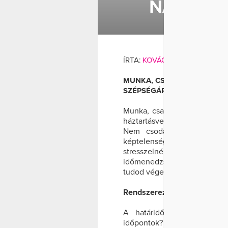
NAPOD 
EGÉS
ÍRTA:
KOVÁCS BRIGITTA
AND
MUNKA, CSALÁD, BARÁTOK,
SZÉPSÉGÁPOLÁS, HÁZTART&
Munka, család, barátok, szer
háztartásvezetés: manapság r
Nem csoda, ha te is gyak
képtelenség mindenre időt ta
stresszelnél, inkább prób
időmenedzselés megszabadít a
tudod végezni, sőt több szaba
Rendszerezz!
A határidő naplódban össz
időpontok? Egyik a héten ke