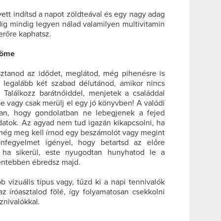
ett indítsd a napot zöldteával és egy nagy adag
g mindig legyen nálad valamilyen multivitamin
erőre kaphatsz.
öröme
ztanod az idődet, meglátod, még pihenésre is
 legalább két szabad délutánod, amikor nincs
Találkozz barátnőiddel, menjetek a családdal
be vagy csak merülj el egy jó könyvben! A valódi
ban, hogy gondolatban ne lebegjenek a fejed
adatok. Az agyad nem tud igazán kikapcsolni, ha
ég meg kell írnod egy beszámolót vagy megint
fegyelmet igényel, hogy betartsd az előre
 ha sikerül, este nyugodtan hunyhatod le a
entebben ébredsz majd.
 vizuális típus vagy, tűzd ki a napi tennivalók
 az íróasztalod fölé, így folyamatosan csekkolni
znivalókkal.