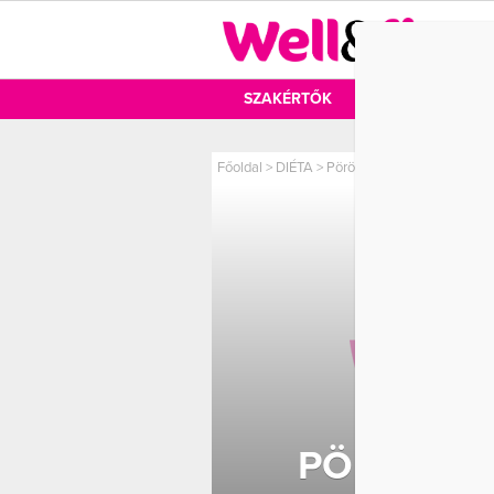
DIÉTA
SZAKÉRTŐK
DIÉTA
MOZ
Főoldal
>
DIÉTA
>
Pörögj fel! Így oszd be a 
PÖRÖGJ FE