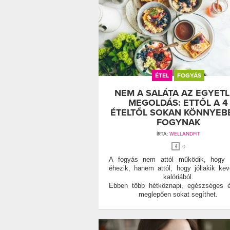
ÉTEL
FOGYÁS
NEM A SALÁTA AZ EGYET
MEGOLDÁS: ETTŐL A 4
ÉTELTŐL SOKAN KÖNNYEB
FOGYNAK
ÍRTA:
WELLANDFIT
0
A fogyás nem attól működik, hogy v
éhezik, hanem attól, hogy jóllakik ke
kalóriából.
Ebben több hétköznapi, egészséges é
meglepően sokat segíthet.