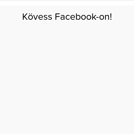
FOGYÁS
EDZÉS
ZSÍRÉGETÉS
KEREKFENÉK
HASIZOM
FEHÉRJE
SZÉNHID
Kövess Facebook-on!
GÁS
EGÉSZSÉG
ÉTRENDEK
SZÉPSÉG
AKTUÁLIS
napod időhatékonyan
L! ÍGY OSZD BE A