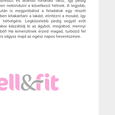
tresszt és állandó rohanást okoz, így pedig
en nekiindulni a következő hétnek. A legjobb,
tán is megpróbálod a feladatok egy részét
ben kitakarítani a lakást, elintézni a mosást, így
 hétvégére. Legközelebb pedig vegyél erőt
or kászálódj ki az ágyból, meglátod, mennyi
ből! Ha kimerültnek érzed magad, turbózd fel
is vágysz majd az egész napos heverészésre.