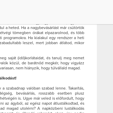
 is próbálj meg rendszerességet kialakítani a
gaidban. Jelölj ki két olyan napot, amikor nincs
eladatod, és van 2 szabad órád: ez legyen a
ig stresszes értekezleteid vannak? Akkor aznap
ikust, manikűröst vagy egy masszást, így nem
ul a heted. Ha a nagybevásárlást már csütörtök
hétvégi tömegben órákat elpazarolnod, és több
ti programokra. Ha kialakul egy rendszer a heti
lszabadultabb leszel, mert jobban átlátod, mikor
eg saját (idő)korlátaidat, és tanulj meg nemet
ivalók közül, de barátnőd megkér, hogy vigyázz
dvariasan, nem hiányzik, hogy túlvállald magad.
tálkodást!
gy a szabadnap valóban szabad lenne. Takarítás,
dégség, bevásárlás, rosszabb esetben plusz
hétvégén is. Ugye már veled is előfordult, hogy
i az ágyból, az egész napot átlustálkodtad, és
tad magad utolérni? A napközbeni lustálkodás