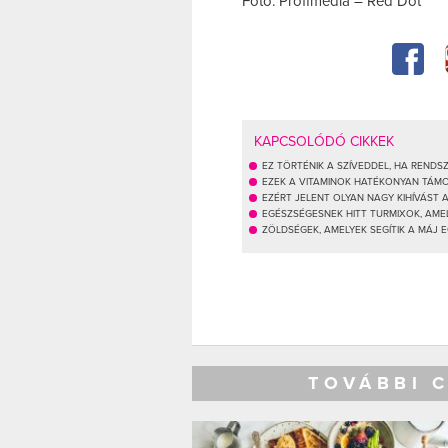
Fotó: Profimedia – Red Dot
KAPCSOLÓDÓ CIKKEK
EZ TÖRTÉNIK A SZÍVEDDEL, HA REND
EZEK A VITAMINOK HATÉKONYAN TÁM
EZÉRT JELENT OLYAN NAGY KIHÍVÁST
EGÉSZSÉGESNEK HITT TURMIXOK, AM
ZÖLDSÉGEK, AMELYEK SEGÍTIK A MÁJ 
TOVÁBBI 