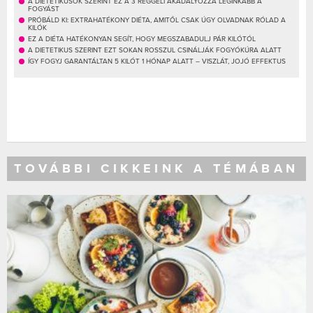
A DIETETIKUSOK SZERINT EZ A 3 REGGELI AKADÁLYOZZA LEGINKÁBB A
FOGYÁST
PRÓBÁLD KI: EXTRAHATÉKONY DIÉTA, AMITŐL CSAK ÚGY OLVADNAK RÓLAD A
KILÓK
EZ A DIÉTA HATÉKONYAN SEGÍT, HOGY MEGSZABADULJ PÁR KILÓTÓL
A DIETETIKUS SZERINT EZT SOKAN ROSSZUL CSINÁLJÁK FOGYÓKÚRA ALATT
ÍGY FOGYJ GARANTÁLTAN 5 KILÓT 1 HÓNAP ALATT – VISZLÁT, JOJÓ EFFEKTUS
TOVÁBBI CIKKEINK A TÉMÁBAN