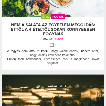
ÉTEL
FOGYÁS
NEM A SALÁTA AZ EGYETLEN MEGOLDÁS:
ETTŐL A 4 ÉTELTŐL SOKAN KÖNNYEBBEN
FOGYNAK
ÍRTA:
WELLANDFIT
0
A fogyás nem attól működik, hogy valaki éhezik, hanem attól,
hogy jóllakik kevesebb kalóriából.
Ebben több hétköznapi, egészséges étel is meglepően sokat
segíthet.