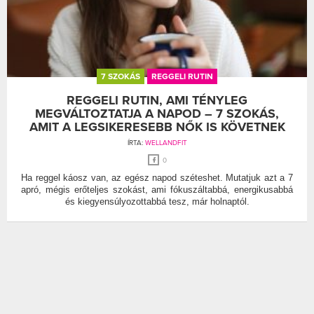
7 SZOKÁS
REGGELI RUTIN
REGGELI RUTIN, AMI TÉNYLEG
MEGVÁLTOZTATJA A NAPOD – 7 SZOKÁS,
AMIT A LEGSIKERESEBB NŐK IS KÖVETNEK
ÍRTA:
WELLANDFIT
0
Ha reggel káosz van, az egész napod széteshet. Mutatjuk azt a 7
apró, mégis erőteljes szokást, ami fókuszáltabbá, energikusabbá
és kiegyensúlyozottabbá tesz, már holnaptól.