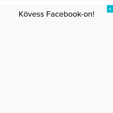
X
Kövess Facebook-on!
DIÉTA
FOGYÁS
EDZÉS
ZSÍRÉGETÉS
KEREKFENÉK
HASIZOM
FEHÉRJE
Főoldal
>
DIÉTA
>
Az A-vitamin segít a fogyásban?
AZ A-VITAMIN SEGÍT A FOGYÁSBAN?