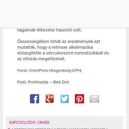
kockázatát. Elmondása szerint a kezelt
egereknél az inzulinrezisztencia, a testsúly és
a szírsejtek mértéke szignifikánsan csökkent,
beleértve a hasi zsír tömegét is. Ugyanakkor a
kísérletben részt vevő és a kontrollcsoport
tagjainak étkezése hasonló volt.
Összességében tehát az eredmények azt
mutatták, hogy a retinsav alkalmazása
elősegítette a vércukorszint normalizálását és
az elhízás megelőzését.
Forrás: OrientPress Hírügynökség (OPH)
Fotó: Profimedia – Red Dot
KAPCSOLÓDÓ CIKKEK