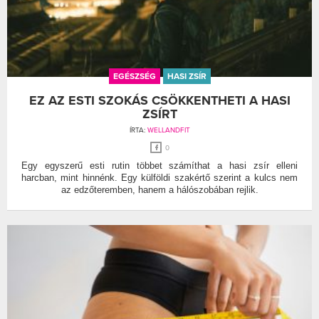
EGÉSZSÉG
HASI ZSÍR
EZ AZ ESTI SZOKÁS CSÖKKENTHETI A HASI
ZSÍRT
ÍRTA:
WELLANDFIT
0
Egy egyszerű esti rutin többet számíthat a hasi zsír elleni
harcban, mint hinnénk. Egy külföldi szakértő szerint a kulcs nem
az edzőteremben, hanem a hálószobában rejlik.