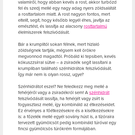
valamiről, hogy abban kevés a rost, akkor turbózd
fel és szedj mellé egy nagy adag nyers zöldsalátát
a rosttartalom miatt. A rost nagyon fontos, mert
eltelít, segít, hogy később legyél éhes, javítja az
emésztést, és lassítja az alacsony
rosttartalmú
élelmiszerek felszívódását.
Bár a krumplitól sokan félnek, mert hizlaló
zöldségnek tartják, mégsem kell örökre
megvonnod magadtól. Próbáld ki tepsiben, kevés
kókuszzsírral sütve – a zsiradék segít lassítani a
krumpliban található szénhidrátok felszívódását.
Így már nem is olyan rossz, ugye?
Szénhidrátot eszel? Ne feledkezz meg mellé a
fehérjéről vagy a zsiradékról sem! A
szénhidrát
felszívódását lassítja, ha fehérjét vagy zsírt is
fogyasztasz mellé, így kombináld az étkezéseidet.
Ez érvényes a főétkezésekre és a kisétkezésekre
is: a főzelék mellé egyél sovány húst is, a tízóraira
tervezett gyümölcsöt pedig kombináld túróval egy
fincsi gyümölcsös túrókrém formájában.