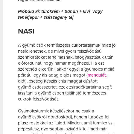
Próbáld ki: túrókrém + banán + kivi vagy
fehérjepor + zsírszegény tej
NASI
A gyümölcsök természetes cukortartalmuk miatt jó
nasik lehetnek, de mivel gyors felszívódású
szénhidrátokat tartalmaznak, elfogyasztásuk után
előfordulhat, hogy hamar megéhezel. Ha ezt
szeretnéd elkerülni, akkor egyél a gyümölcs mellé
például egy kis adag olajos magot (
mandulát
,
diót), esetleg készíts chia maggal dúsított
gyümölcsdesszertet, ezek zsiradéktartalma segít
lassítani a gyümölcsben található természetes
cukrok felszívódását.
Gyümölcsturmix készítésekor ne csak a
gyümölcsökről gondoskodj, hanem turbózd fel
plusz rostokkal az italod. Minden, amit turmixolsz,
pépesítesz, gyorsabban szívódik fel, mert már