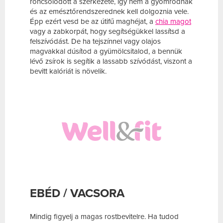
roncsolódott a szerkezete, így nem a gyomrodnak
és az emésztőrendszerednek kell dolgoznia vele.
Épp ezért vesd be az útifű maghéjat, a
chia magot
vagy a zabkorpát, hogy segítségükkel lassítsd a
felszívódást. De ha tejszínnel vagy olajos
magvakkal dúsítod a gyümölcsitalod, a bennük
lévő zsírok is segítik a lassabb szívódást, viszont a
bevitt kalóriát is növelik.
EBÉD / VACSORA
Mindig figyelj a magas rostbevitelre. Ha tudod