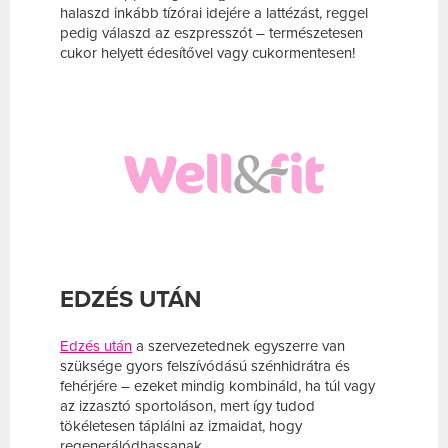
halaszd inkább tízórai idejére a lattézást, reggel
pedig válaszd az eszpresszót – természetesen
cukor helyett édesítővel vagy cukormentesen!
EDZÉS UTÁN
Edzés után
a szervezetednek egyszerre van
szüksége gyors felszívódású szénhidrátra és
fehérjére – ezeket mindig kombináld, ha túl vagy
az izzasztó sportoláson, mert így tudod
tökéletesen táplálni az izmaidat, hogy
regenerálódhassanak.