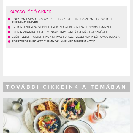
KAPCSOLÓDÓ CIKKEK
FOLYTON FÁRADT VAGY? EZT TEDD A DIETETIKUS SZERINT, HOGY TÖBB
ENERGIÁD LEGYEN
EZ TÖRTÉNIK A SZÍVEDDEL, HA RENDSZERESEN ESZEL GÖRÖGDINNYÉT
EZEK A VITAMINOK HATÉKONYAN TÁMOGATJÁK A MÁJ EGÉSZSÉGÉT
EZÉRT JELENT OLYAN NAGY KIHÍVÁST A SZERVEZETNEK A LÉP GYÓGYULÁSA
EGÉSZSÉGESNEK HITT TURMIXOK, AMELYEK MÉGSEM AZOK
TOVÁBBI CIKKEINK A TÉMÁBAN