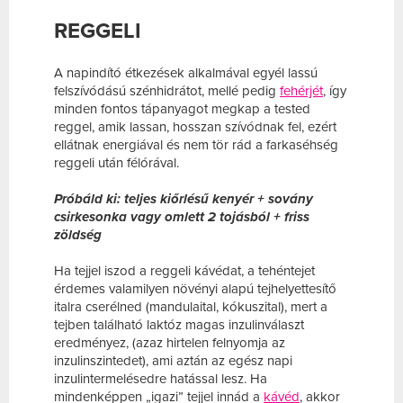
REGGELI
A napindító étkezések alkalmával egyél lassú
felszívódású szénhidrátot, mellé pedig
fehérjét
, így
minden fontos tápanyagot megkap a tested
reggel, amik lassan, hosszan szívódnak fel, ezért
ellátnak energiával és nem tör rád a farkaséhség
reggeli után félórával.
Próbáld ki: teljes kiőrlésű kenyér + sovány
csirkesonka vagy omlett 2 tojásból + friss
zöldség
Ha tejjel iszod a reggeli kávédat, a tehéntejet
érdemes valamilyen növényi alapú tejhelyettesítő
italra cserélned (mandulaital, kókuszital), mert a
tejben található laktóz magas inzulinválaszt
eredményez, (azaz hirtelen felnyomja az
inzulinszintedet), ami aztán az egész napi
inzulintermelésedre hatással lesz. Ha
mindenképpen „igazi” tejjel innád a
kávéd
, akkor