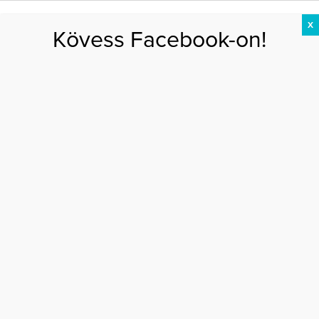
X
Kövess Facebook-on!
DIÉTA
FOGYÁS
EDZÉS
ZSÍRÉGETÉS
KEREKFENÉK
HASIZOM
FEHÉRJE
Főoldal
>
DIÉTA
>
Kombinálj okosan, fogyj gyorsabban!
KOMBINÁLJ OKOSAN, FOGYJ