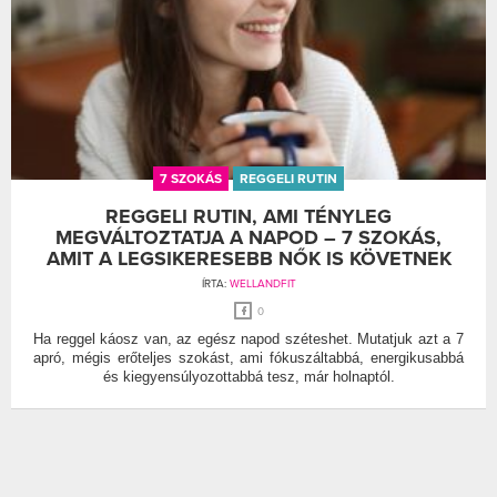
7 SZOKÁS
REGGELI RUTIN
REGGELI RUTIN, AMI TÉNYLEG
MEGVÁLTOZTATJA A NAPOD – 7 SZOKÁS,
AMIT A LEGSIKERESEBB NŐK IS KÖVETNEK
ÍRTA:
WELLANDFIT
0
Ha reggel káosz van, az egész napod széteshet. Mutatjuk azt a 7
apró, mégis erőteljes szokást, ami fókuszáltabbá, energikusabbá
és kiegyensúlyozottabbá tesz, már holnaptól.