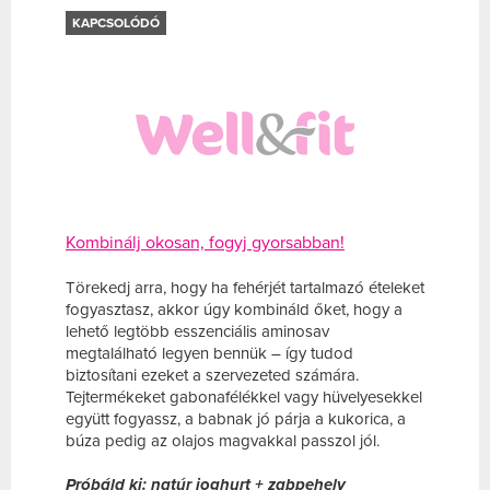
KAPCSOLÓDÓ
Kombinálj okosan, fogyj gyorsabban!
Törekedj arra, hogy ha fehérjét tartalmazó ételeket
fogyasztasz, akkor úgy kombináld őket, hogy a
lehető legtöbb esszenciális aminosav
megtalálható legyen bennük – így tudod
biztosítani ezeket a szervezeted számára.
Tejtermékeket gabonafélékkel vagy hüvelyesekkel
együtt fogyassz, a babnak jó párja a kukorica, a
búza pedig az olajos magvakkal passzol jól.
Próbáld ki: natúr joghurt + zabpehely