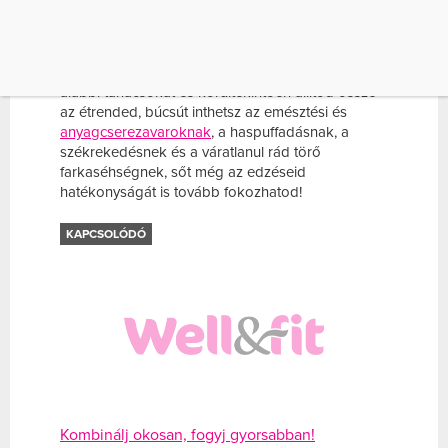
szervezetednek, ám nem mindegy, hogy ezeket
milyen élelmiszerekből viszed be, mint ahogy az
sem, melyiket mivel kombinálod, vagy éppen mit
eszel vagy iszol melléjük. Ha megfogadod az
alábbi tanácsokat és körültekintően állítod össze
az étrended, búcsút inthetsz az emésztési és
anyagcserezavaroknak
, a haspuffadásnak, a
székrekedésnek és a váratlanul rád törő
farkaséhségnek, sőt még az edzéseid
hatékonyságát is tovább fokozhatod!
KAPCSOLÓDÓ
Kombinálj okosan, fogyj gyorsabban!