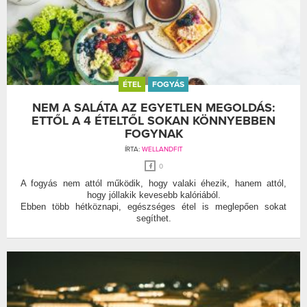
ÉTEL
FOGYÁS
NEM A SALÁTA AZ EGYETLEN MEGOLDÁS:
ETTŐL A 4 ÉTELTŐL SOKAN KÖNNYEBBEN
FOGYNAK
ÍRTA:
WELLANDFIT
0
A fogyás nem attól működik, hogy valaki éhezik, hanem attól,
hogy jóllakik kevesebb kalóriából.
Ebben több hétköznapi, egészséges étel is meglepően sokat
segíthet.