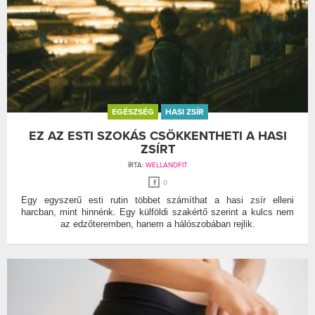
EGÉSZSÉG
HASI ZSÍR
EZ AZ ESTI SZOKÁS CSÖKKENTHETI A HASI
ZSÍRT
ÍRTA:
WELLANDFIT
0
Egy egyszerű esti rutin többet számíthat a hasi zsír elleni
harcban, mint hinnénk. Egy külföldi szakértő szerint a kulcs nem
az edzőteremben, hanem a hálószobában rejlik.