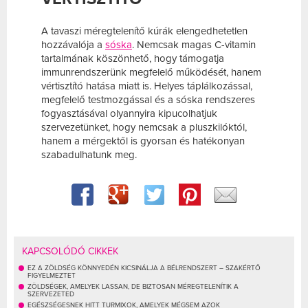
A tavaszi méregtelenítő kúrák elengedhetetlen
hozzávalója a
sóska
. Nemcsak magas C-vitamin
tartalmának köszönhető, hogy támogatja
immunrendszerünk megfelelő működését, hanem
vértisztító hatása miatt is. Helyes táplálkozással,
megfelelő testmozgással és a sóska rendszeres
fogyasztásával olyannyira kipucolhatjuk
szervezetünket, hogy nemcsak a pluszkilóktól,
hanem a mérgektől is gyorsan és hatékonyan
szabadulhatunk meg.
KAPCSOLÓDÓ CIKKEK
EZ A ZÖLDSÉG KÖNNYEDÉN KICSINÁLJA A BÉLRENDSZERT – SZAKÉRTŐ
FIGYELMEZTET
ZÖLDSÉGEK, AMELYEK LASSAN, DE BIZTOSAN MÉREGTELENÍTIK A
SZERVEZETED
EGÉSZSÉGESNEK HITT TURMIXOK, AMELYEK MÉGSEM AZOK