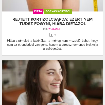
DIÉTA
FOGYÁS KORTIZOL
REJTETT KORTIZOLCSAPDA: EZÉRT NEM
TUDSZ FOGYNI, HIÁBA DIÉTÁZOL
ÍRTA:
WELLANDFIT
0
Hiába számolod a kalóriákat, a mérleg nem mozdul? Lehet, hogy
nem az étrendeddel van gond, hanem a stresszhormonod blokkolja
a zsírégetést.