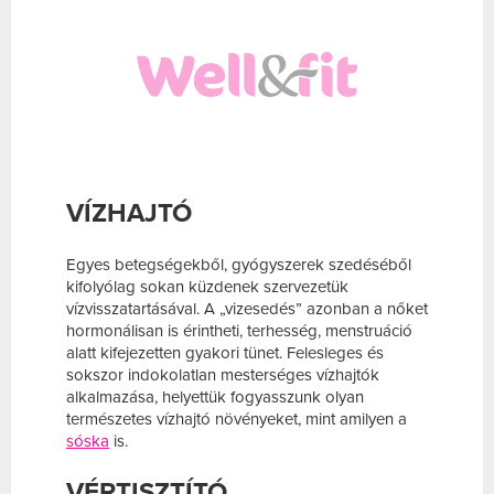
VÍZHAJTÓ
Egyes betegségekből, gyógyszerek szedéséből
kifolyólag sokan küzdenek szervezetük
vízvisszatartásával. A „vizesedés” azonban a nőket
hormonálisan is érintheti, terhesség, menstruáció
alatt kifejezetten gyakori tünet. Felesleges és
sokszor indokolatlan mesterséges vízhajtók
alkalmazása, helyettük fogyasszunk olyan
természetes vízhajtó növényeket, mint amilyen a
sóska
is.
VÉRTISZTÍTÓ