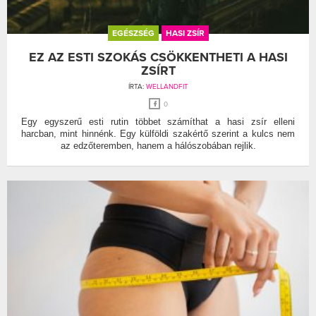
EGÉSZSÉG
HASI ZSÍR
EZ AZ ESTI SZOKÁS CSÖKKENTHETI A HASI
ZSÍRT
ÍRTA:
WELLANDFIT
0
Egy egyszerű esti rutin többet számíthat a hasi zsír elleni
harcban, mint hinnénk. Egy külföldi szakértő szerint a kulcs nem
az edzőteremben, hanem a hálószobában rejlik.