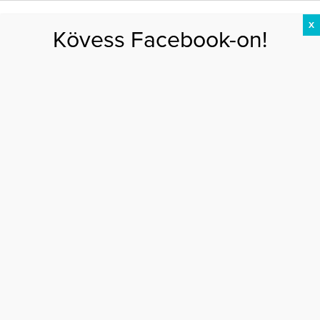
X
Kövess Facebook-on!
DIÉTA
FOGYÁS
EDZÉS
ZSÍRÉGETÉS
KEREKFENÉK
HASIZOM
FEHÉRJE
Főoldal
>
DIÉTA
>
Ezt tedd a reggeli smoothie-jaidba!
EZT TEDD A REGGELI SMOOTHIE-JAIDBA!