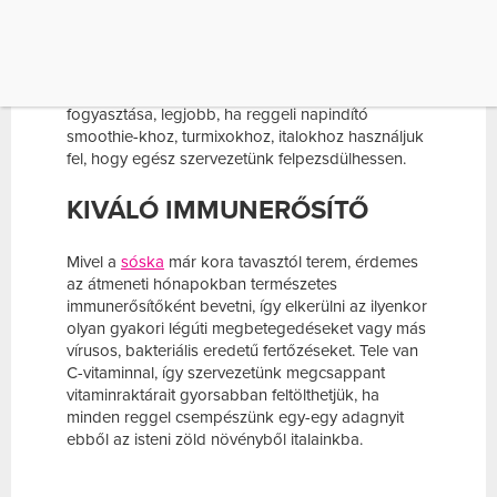
A
sóska
magas gyümölcssav-tartalmának
köszönhetően gyorsan elűzi a fáradtságot, feltölti
az energiaszintet, hogy könnyebben,
gördülékenyebben induljanak a reggelek. A
délutáni, esti órákban ezért kevésbé ajánlott a
fogyasztása, legjobb, ha reggeli napindító
smoothie-khoz, turmixokhoz, italokhoz használjuk
fel, hogy egész szervezetünk felpezsdülhessen.
KIVÁLÓ IMMUNERŐSÍTŐ
Mivel a
sóska
már kora tavasztól terem, érdemes
az átmeneti hónapokban természetes
immunerősítőként bevetni, így elkerülni az ilyenkor
olyan gyakori légúti megbetegedéseket vagy más
vírusos, bakteriális eredetű fertőzéseket. Tele van
C-vitaminnal, így szervezetünk megcsappant
vitaminraktárait gyorsabban feltölthetjük, ha
minden reggel csempészünk egy-egy adagnyit
ebből az isteni zöld növényből italainkba.