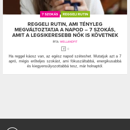
7 SZOKÁS
REGGELI RUTIN
REGGELI RUTIN, AMI TÉNYLEG
MEGVÁLTOZTATJA A NAPOD – 7 SZOKÁS,
AMIT A LEGSIKERESEBB NŐK IS KÖVETNEK
ÍRTA:
WELLANDFIT
0
Ha reggel káosz van, az egész napod széteshet. Mutatjuk azt a 7
apró, mégis erőteljes szokást, ami fókuszáltabbá, energikusabbá
és kiegyensúlyozottabbá tesz, már holnaptól.