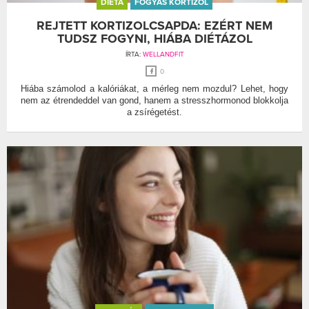
DIÉTA
FOGYÁS KORTIZOL
REJTETT KORTIZOLCSAPDA: EZÉRT NEM
TUDSZ FOGYNI, HIÁBA DIÉTÁZOL
ÍRTA:
WELLANDFIT
0
Hiába számolod a kalóriákat, a mérleg nem mozdul? Lehet, hogy
nem az étrendeddel van gond, hanem a stresszhormonod blokkolja
a zsírégetést.