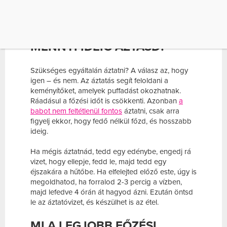
kívül erős marad a héjuk. A konzerv változatnál
olcsóbbak, és hozzáadott tartósítószer sincs
ezekben.
MENNYI IDEIG ÁZTASD?
Szükséges egyáltalán áztatni? A válasz az, hogy
igen – és nem. Az áztatás segít feloldani a
keményítőket, amelyek puffadást okozhatnak.
Ráadásul a főzési időt is csökkenti. Azonban
a
babot nem feltétlenül fontos
áztatni, csak arra
figyelj ekkor, hogy fedő nélkül főzd, és hosszabb
ideig.
Ha mégis áztatnád, tedd egy edénybe, engedj rá
vizet, hogy ellepje, fedd le, majd tedd egy
éjszakára a hűtőbe. Ha elfelejted előző este, úgy is
megoldhatod, ha forralod 2-3 percig a vízben,
majd lefedve 4 órán át hagyod ázni. Ezután öntsd
le az áztatóvizet, és készülhet is az étel.
MI A LEGJOBB FŐZÉSI