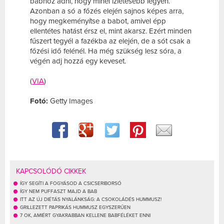
babhoz adni, hogy minél ízletesebb legyen.
Azonban a só a főzés elején sajnos képes arra,
hogy megkeményítse a babot, amivel épp
ellentétes hatást érsz el, mint akarsz. Ezért minden
fűszert tegyél a fazékba az elején, de a sót csak a
főzési idő felénél. Ha még szükség lesz sóra, a
végén adj hozzá egy keveset.
(
VIA
)
Fotó:
Getty Images
KAPCSOLÓDÓ CIKKEK
ÍGY SEGÍTI A FOGYÁSOD A CSICSERIBORSÓ
ÍGY NEM PUFFASZT MAJD A BAB
ITT AZ ÚJ DIÉTÁS NYALÁNKSÁG: A CSOKOLÁDÉS HUMMUSZ!
GRILLEZETT PAPRIKÁS HUMMUSZ EGYSZERŰEN
7 OK, AMIÉRT GYAKRABBAN KELLENE BABFÉLÉKET ENNI