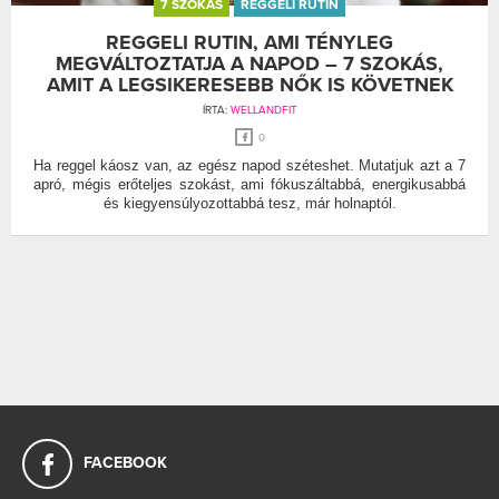
7 SZOKÁS
REGGELI RUTIN
REGGELI RUTIN, AMI TÉNYLEG
MEGVÁLTOZTATJA A NAPOD – 7 SZOKÁS,
AMIT A LEGSIKERESEBB NŐK IS KÖVETNEK
ÍRTA:
WELLANDFIT
0
Ha reggel káosz van, az egész napod széteshet. Mutatjuk azt a 7
apró, mégis erőteljes szokást, ami fókuszáltabbá, energikusabbá
és kiegyensúlyozottabbá tesz, már holnaptól.
FACEBOOK