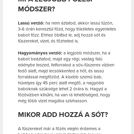
MÓDSZER?
Lassú verzió:
ha nem áztatod, akkor lassú tűzön,
3-6 órán keresztül főzd, hogy tökéletes egyenletes
babot főzz. Ehhez öblítsd le, adj hozzá sót és
fűszereket, vizet, és főzheted is.
Hagyományos verzió:
a legjobb módszer, ha a
babot beáztatod, majd egy régi, vastag falú
edénybe teszed, felforralod a sós-fűszeres vízben
fedő alatt, majd lecsökkented a hőt, és lassú
forralással megfőzöd. A kisebb szemű bab,
hüvelyes így 45 perc alatt megfő, a nagyobb
baboknak szüksége lehet 2 órára is. Hagyd a
főzővízben kihűlni, ha van rá lehetőséged, hogy
még több vizet magába szívhasson.
MIKOR ADD HOZZÁ A SÓT?
A fűszereket már a főzés elején érdemes a