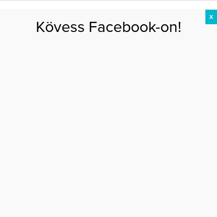
X
Kövess Facebook-on!
DIÉTA
FOGYÁS
EDZÉS
ZSÍRÉGETÉS
KEREKFENÉK
HASIZOM
FEHÉRJE
Főoldal
>
DIÉTA
>
Hogyan főzd tökéletesre a hüvelyeseket?
HOGYAN FŐZD TÖKÉLETESRE A