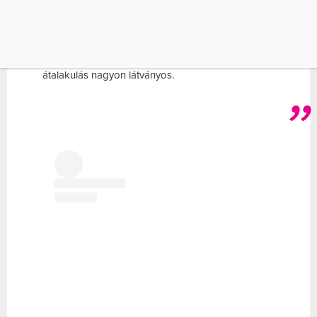
Alida vett egy nagy levegőt, és miután elhagyta a
párját, megváltozott az élete. Diétába és edzésbe
kezdett, és egy gyomorszűkítő műtéten is átesett.
Ennek köszönhetően már 80 kilót fogyott. Az
átalakulás nagyon látványos.