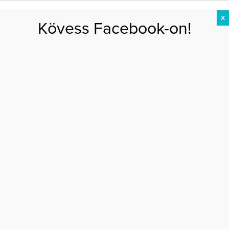
X
Kövess Facebook-on!
DIÉTA
FOGYÁS
EDZÉS
ZSÍRÉGETÉS
KEREKFENÉK
HASIZOM
FEHÉRJE
Főoldal
>
DIÉTA
>
Legyőzte a depressziót, 80 kilót fogyott a fiatal lány
LEGYŐZTE A DEPRESSZIÓT, 80 KILÓT