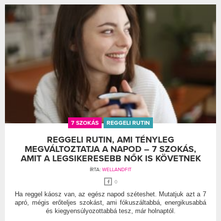
7 SZOKÁS
REGGELI RUTIN
REGGELI RUTIN, AMI TÉNYLEG
MEGVÁLTOZTATJA A NAPOD – 7 SZOKÁS,
AMIT A LEGSIKERESEBB NŐK IS KÖVETNEK
ÍRTA:
WELLANDFIT
0
Ha reggel káosz van, az egész napod széteshet. Mutatjuk azt a 7
apró, mégis erőteljes szokást, ami fókuszáltabbá, energikusabbá
és kiegyensúlyozottabbá tesz, már holnaptól.