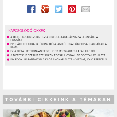
KAPCSOLÓDÓ CIKKEK
A DIETETIKUSOK SZERINT EZ A 3 REGGELI AKADÁLYOZZA LEGINKÁBB A
FOGYÁST
PRÓBÁLD KI: EXTRAHATÉKONY DIÉTA, AMITŐL CSAK ÚGY OLVADNAK RÓLAD A
KILÓK
EZ A DIÉTA HATÉKONYAN SEGÍT, HOGY MEGSZABADULJ PÁR KILÓTÓL
A DIETETIKUS SZERINT EZT SOKAN ROSSZUL CSINÁLJÁK FOGYÓKÚRA ALATT
ÍGY FOGYJ GARANTÁLTAN 5 KILÓT 1 HÓNAP ALATT – VISZLÁT, JOJÓ EFFEKTUS
TOVÁBBI CIKKEINK A TÉMÁBAN