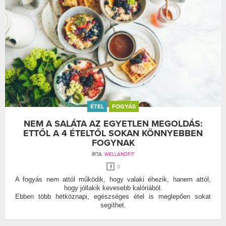
ÉTEL
FOGYÁS
NEM A SALÁTA AZ EGYETLEN MEGOLDÁS:
ETTŐL A 4 ÉTELTŐL SOKAN KÖNNYEBBEN
FOGYNAK
ÍRTA:
WELLANDFIT
0
A fogyás nem attól működik, hogy valaki éhezik, hanem attól,
hogy jóllakik kevesebb kalóriából.
Ebben több hétköznapi, egészséges étel is meglepően sokat
segíthet.