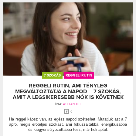
7 SZOKÁS
REGGELI RUTIN
REGGELI RUTIN, AMI TÉNYLEG
MEGVÁLTOZTATJA A NAPOD – 7 SZOKÁS,
AMIT A LEGSIKERESEBB NŐK IS KÖVETNEK
ÍRTA:
WELLANDFIT
0
Ha reggel káosz van, az egész napod széteshet. Mutatjuk azt a 7
apró, mégis erőteljes szokást, ami fókuszáltabbá, energikusabbá
és kiegyensúlyozottabbá tesz, már holnaptól.