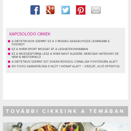
KAPCSOLÓDÓ CIKKEK
A DIETETIKUSOK SZERINT EZ A 3 REGGELI AKADÁLYOZZA LEGINKÁBB A
FOGYÁST
EZ A NYÁRI SPORT MOZGAT ÁT A LEGHATÉKONYABBAN
EZ A MOZGÁSFORMA LESZ A NYÁR NAGY SLÁGERE, NEMCSAK HATÉKONY, DE
NEM IS MEGTERHELŐ
A DIETETIKUS SZERINT EZT SOKAN ROSSZUL CSINÁLJÁK FOGYÓKÚRA ALATT
ÍGY FOGYJ GARANTÁLTAN 5 KILÓT 1 HÓNAP ALATT – VISZLÁT, JOJÓ EFFEKTUS
TOVÁBBI CIKKEINK A TÉMÁBAN