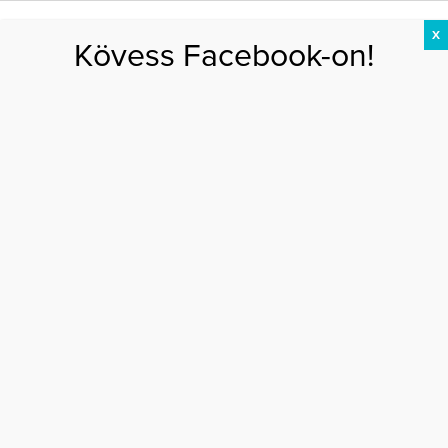
X
Kövess Facebook-on!
DIÉTA
FOGYÁS
EDZÉS
ZSÍRÉGETÉS
KEREKFENÉK
HASIZOM
FEHÉRJE
Főoldal
>
DIÉTA
>
4 tévhit a zsírégetésről
4 TÉVHIT A ZSÍRÉGETÉSRŐL