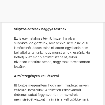
Nem a mennyiség, sokkal inkább a minőség
számít. Inkább a gyakorlatok intenzitása fontos,
illetve az, hogy helyesen végezzük el a
gyakorlatokat. Akár már 20-30 percnyi edzés is
elég lehet.
Súlyzós edzések naggyá tesznek
Ez is egy hatalmas tévhit, hiszen ha olyan
súlyokkal dolgozzunk, amelyekkel nem esik jól 6
ismétlésnél többet csinálni, akkor egyáltalán nem
kell attól tartanunk, hogy monstrumok leszünk. Ha
betartjuk az előbb említett szabályt, akkor
biztosak lehetünk benne, hogy csak formásabbak
leszünk.
A zsírszegényen kell étkezni
Itt fontos megemlíteni, hogy nem mindegy, milyen
zsírokról beszélünk. A telítetlen zsírsavakból
érdemes sokat fogyasztani, a transzzsírok
mennyiségét viszont minimálisra kell csökkenteni.