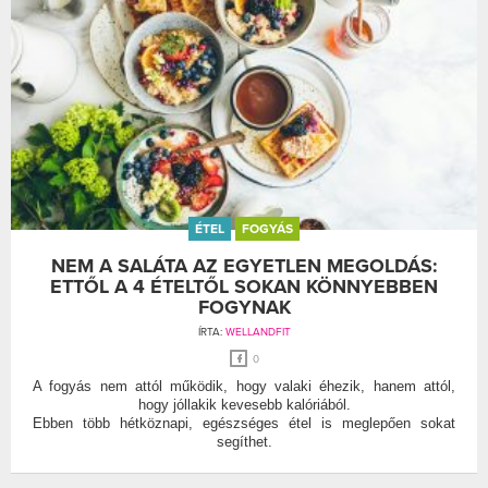
ÉTEL
FOGYÁS
NEM A SALÁTA AZ EGYETLEN MEGOLDÁS:
ETTŐL A 4 ÉTELTŐL SOKAN KÖNNYEBBEN
FOGYNAK
ÍRTA:
WELLANDFIT
0
A fogyás nem attól működik, hogy valaki éhezik, hanem attól,
hogy jóllakik kevesebb kalóriából.
Ebben több hétköznapi, egészséges étel is meglepően sokat
segíthet.