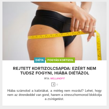
DIÉTA
FOGYÁS KORTIZOL
REJTETT KORTIZOLCSAPDA: EZÉRT NEM
TUDSZ FOGYNI, HIÁBA DIÉTÁZOL
ÍRTA:
WELLANDFIT
0
Hiába számolod a kalóriákat, a mérleg nem mozdul? Lehet, hogy
nem az étrendeddel van gond, hanem a stresszhormonod blokkolja
a zsírégetést.