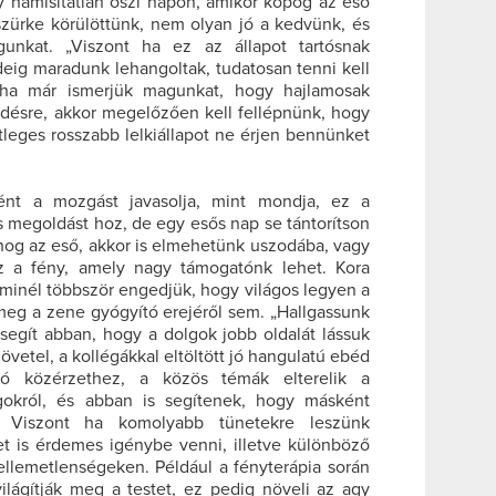
y hamisítatlan őszi napon, amikor kopog az eső
zürke körülöttünk, nem olyan jó a kedvünk, és
unkat. „Viszont ha ez az állapot tartósnak
eig maradunk lehangoltak, tudatosan tenni kell
 ha már ismerjük magunkat, hogy hajlamosak
ődésre, akkor megelőzően kell fellépnünk, hogy
leges rosszabb lelkiállapot ne érjen bennünket
nt a mozgást javasolja, mint mondja, ez a
 megoldást hoz, de egy esős nap se tántorítson
hog az eső, akkor is elmehetünk uszodába, vagy
z a fény, amely nagy támogatónk lehet. Kora
 minél többször engedjük, hogy világos legyen a
meg a zene gyógyító erejéről sem. „Hallgassunk
segít abban, hogy a dolgok jobb oldalát lássuk
övetel, a kollégákkal eltöltött jó hangulatú ebéd
jó közérzethez, a közös témák elterelik a
gokról, és abban is segítenek, hogy másként
 Viszont ha komolyabb tünetekre leszünk
et is érdemes igénybe venni, illetve különböző
ellemetlenségeken. Például a fényterápia során
ilágítják meg a testet, ez pedig növeli az agy