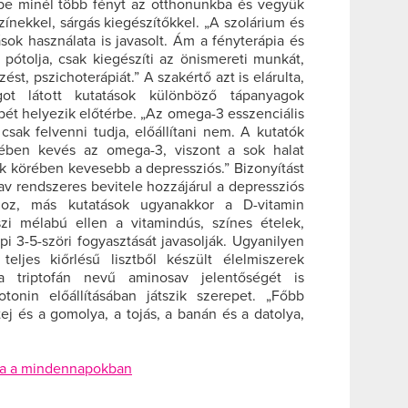
be minél több fényt az otthonunkba és vegyük
nekkel, sárgás kiegészítőkkel. „A szolárium és
ok használata is javasolt. Ám a fényterápia és
pótolja, csak kiegészíti az önismereti munkát,
t, pszichoterápiát.” A szakértő azt is elárulta,
ot látott kutatások különböző tápanyagok
pét helyezik előtérbe. „Az omega-3 esszenciális
 csak felvenni tudja, előállítani nem. A kutatók
rében kevés az omega-3, viszont a sok halat
k körében kevesebb a depressziós.” Bizonyítást
av rendszeres bevitele hozzájárul a depressziós
ához, más kutatások ugyanakkor a D-vitamin
szi mélabú ellen a vitamindús, színes ételek,
 3-5-szöri fogyasztását javasolják. Ugyanilyen
eljes kiőrlésű lisztből készült élelmiszerek
a triptofán nevű aminosav jelentőségét is
tonin előállításában játszik szerepet. „Főbb
 tej és a gomolya, a tojás, a banán és a datolya,
ata a mindennapokban