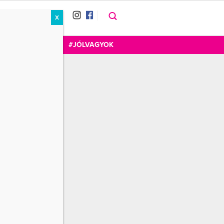
X
RÁT
CUKOR
FOGADOM
#JÓLVAGYOK