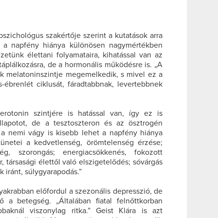
pszichológus szakértője szerint a kutatások arra
gy a napfény hiánya különösen nagymértékben
etünk élettani folyamataira, kihatással van az
 táplálkozásra, de a hormonális működésre is. „A
k melatoninszintje megemelkedik, s mivel ez a
-ébrenlét ciklusát, fáradtabbnak, levertebbnek
erotonin szintjére is hatással van, így ez is
llapotot, de a tesztoszteron és az ösztrogén
, a nemi vágy is kisebb lehet a napfény hiánya
tünetei a kedvetlenség, örömtelenség érzése;
nség, szorongás; energiacsökkenés, fokozott
, társasági élettől való elszigetelődés; sóvárgás
 iránt, súlygyarapodás.”
gyakrabban előfordul a szezonális depresszió, de
tő a betegség. „Általában fiatal felnőttkorban
baknál viszonylag ritka.” Geist Klára is azt