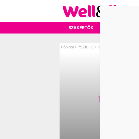
DIÉTA
SZAKÉRTŐK
DIÉTA
MOZ
Főoldal
>
PSZICHÉ
>
Így győzd le az őszi depr
ÍGY GY
DE