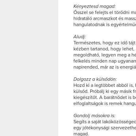
Kényeztesd magad:
Ősszel se felejts el törődni m
hidratáló arcmaszkot és massz
hangulatodnak is egyértelműe
Aludj:
Természetes, hogy ez idő tájt
kézben tartanod, hogy lehet, 
megoldható, legyen meg a hét
felkelés minden nap ugyanarr
napirended, már az is energiáva
Dolgozz a külsődön:
Hozd ki a legtöbbet abból is, h
külsőd. Próbálj ki egy másik f
kiegészítőt. A barátnődet is
elfoglaltságok is remek hang
Gondolj másokra is:
Segíts a saját lakóközössége
egy jótékonysági szervezeth
magad.