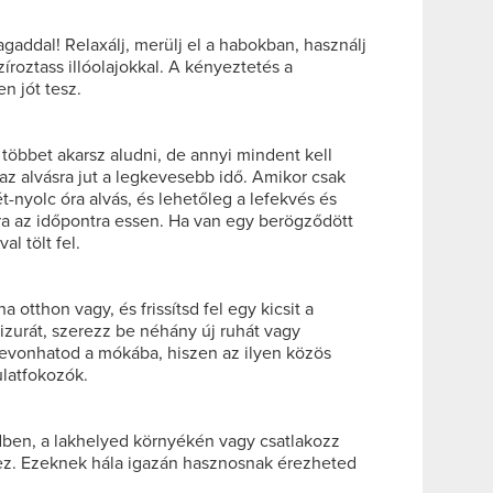
agaddal! Relaxálj, merülj el a habokban, használj
íroztass illóolajokkal. A kényeztetés a
n jót tesz.
 többet akarsz aludni, de annyi mindent kell
az alvásra jut a legkevesebb idő. Amikor csak
-nyolc óra alvás, és lehetőleg a lefekvés és
a az időpontra essen. Ha van egy berögződött
l tölt fel.
a otthon vagy, és frissítsd fel egy kicsit a
rizurát, szerezz be néhány új ruhát vagy
 bevonhatod a mókába, hiszen az ilyen közös
ulatfokozók.
dben, a lakhelyed környékén vagy csatlakozz
ez. Ezeknek hála igazán hasznosnak érezheted