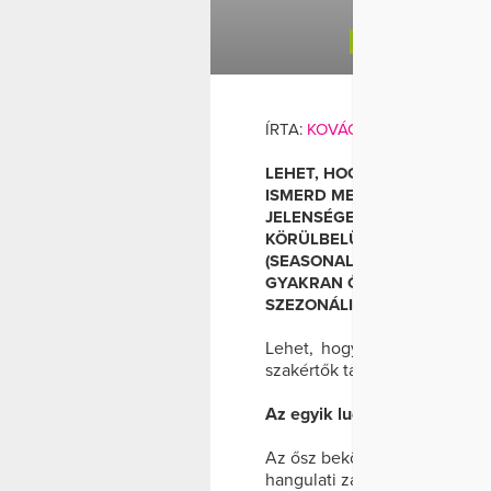
BOLDOGSÁG
FÁRA
NY
ÍRTA:
KOVÁCS ORSI
AND
WELL
LEHET, HOGY AZ ŐSZI DEPR
ISMERD MEG A SZAKÉRTŐK 
JELENSÉGET. AZ EGYIK LUD
KÖRÜLBELÜL TÍZBŐL EGY E
(SEASONAL AFFECTIVE DISO
GYAKRAN ŐSZI VAGY TÉLI 
SZEZONÁLIS DEPRESSZIÓKÉ
Lehet, hogy az őszi depress
szakértők tanácsait arról, ho
Az egyik ludas a fény hiánya
Az ősz beköszöntével körülbe
hangulati zavar (seasonal aff