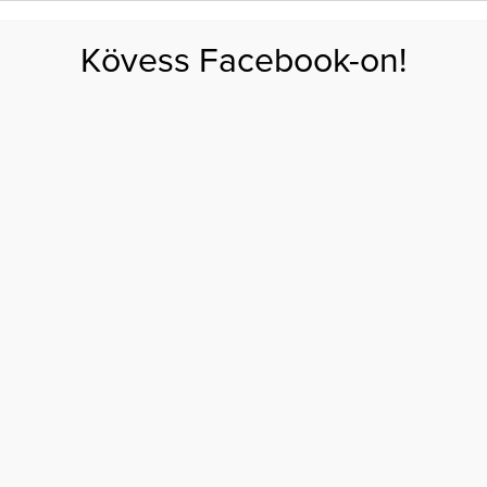
FOGYÁS
EDZÉS
ZSÍRÉGETÉS
KEREKFENÉK
HASIZOM
FEHÉRJE
SZÉNHID
Kövess Facebook-on!
GÁS
EGÉSZSÉG
ÉTRENDEK
SZÉPSÉG
AKTUÁLIS
essziót!
ŐZD LE AZ ŐSZI
PRESSZIÓT!