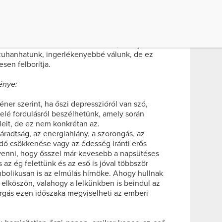
li depresszióként vagy egyszerűen szezonális
öbb tanulmány jutott arra a következtetésre,
avar egyik kiváltója a fény hiánya is. Ahogy a
zakák hosszabbak, egyre hűvösebbek lesznek az
atonin nevű hormon választódik ki, amelynek
zuhanhatunk, ingerlékenyebbé válunk, de ez
esen felborítja.
énye:
éner szerint, ha őszi depresszióról van szó,
elé fordulásról beszélhetünk, amely során
eleit, de ez nem konkrétan az.
radtság, az energiahiány, a szorongás, az
idó csökkenése vagy az édesség iránti erős
 venni, hogy ősszel már kevesebb a napsütéses
az ég felettünk és az eső is jóval többször
mbolikusan is az elmúlás hírnöke. Ahogy hullnak
is elköszön, valahogy a lelkünkben is beindul az
rgás ezen időszaka megviselheti az emberi