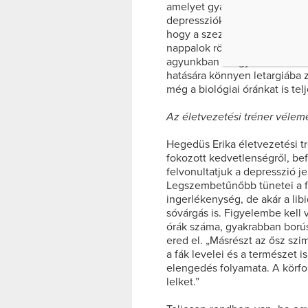
amelyet gyakran őszi vagy té
depresszióként emlegetnek. T
hogy a szezonális hangulati z
nappalok rövidülnek, az éjs
agyunkban is egyre több mel
hatására könnyen letargiába 
még a biológiai óránkat is telj
Az életvezetési tréner vélem
Hegedüs Erika életvezetési tr
fokozott kedvetlenségről, bef
felvonultatjuk a depresszió j
Legszembetűnőbb tünetei a fá
ingerlékenység, de akár a lib
sóvárgás is. Figyelembe kell
órák száma, gyakrabban borús 
ered el. „Másrészt az ősz szi
a fák levelei és a természet 
elengedés folyamata. A körfo
lelket.”