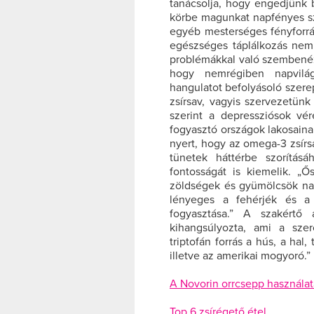
tanácsolja, hogy engedjünk 
körbe magunkat napfényes szí
egyéb mesterséges fényforrás
egészséges táplálkozás nem 
problémákkal való szembenézés
hogy nemrégiben napvilág
hangulatot befolyásoló szere
zsírsav, vagyis szervezetünk
szerint a depressziósok vé
fogyasztó országok lakosaina
nyert, hogy az omega-3 zsírs
tünetek háttérbe szorítás
fontosságát is kiemelik. „Ő
zöldségek és gyümölcsök napi
lényeges a fehérjék és a t
fogyasztása.” A szakértő 
kihangsúlyozta, ami a szero
triptofán forrás a hús, a hal,
illetve az amerikai mogyoró.”
A Novorin orrcsepp használ
Top 6 zsírégető étel