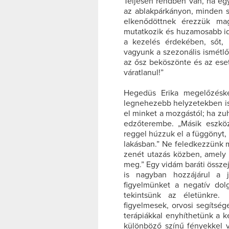
Teljesen rendben van, ha eg
az ablakpárkányon, minden s
elkenődöttnek érezzük mag
mutatkozik és huzamosabb id
a kezelés érdekében, sőt,
vagyunk a szezonális ismétl
az ősz beköszönte és az eset
váratlanul!”
Hegedüs Erika megelőzéské
legnehezebb helyzetekben is
el minket a mozgástól; ha zu
edzőterembe. „Másik eszkö
reggel húzzuk el a függönyt,
lakásban.” Ne feledkezzünk 
zenét utazás közben, amely 
meg.” Egy vidám baráti összej
is nagyban hozzájárul a 
figyelmünket a negatív dol
tekintsünk az életünkre.
figyelmesek, orvosi segítség
terápiákkal enyhíthetünk a k
különböző színű fényekkel v