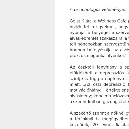
A pszichológus véleménye:
Geist Klára, a Wellness Cafe 
hívják fel a figyelmet, ho
nyomja rá bélyegét a szervez
alvás-ébrenlét szakaszaira, a
téli hónapokban szervezetün
hormon befolyásolja az alvás
érezzük magunkat ilyenkor.”
Az őszi-téli fényhiány a sz
előidézheti a depressziós á
szintje is függ a napfénytől
miatt. „Az őszi depresszió 
motivációhiány; értéktele
alvásigény; koncentrációzavar
a szénhidrátban gazdag ételek
A szakértő szerint a nőknél 
a férfiaknál is megfigyelhe
kezdődik, 20 évnél fiatalab