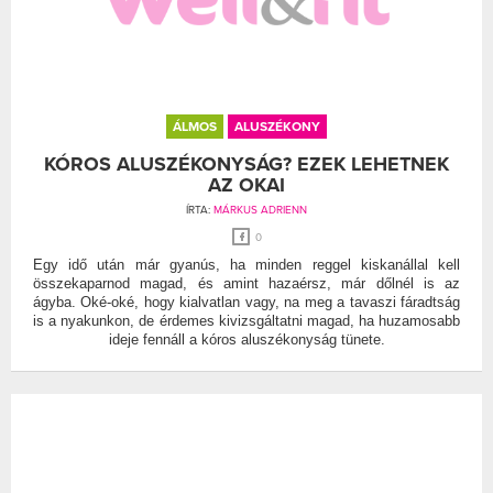
ÁLMOS
ALUSZÉKONY
KÓROS ALUSZÉKONYSÁG? EZEK LEHETNEK
AZ OKAI
ÍRTA:
MÁRKUS ADRIENN
0
Egy idő után már gyanús, ha minden reggel kiskanállal kell
összekaparnod magad, és amint hazaérsz, már dőlnél is az
ágyba. Oké-oké, hogy kialvatlan vagy, na meg a tavaszi fáradtság
is a nyakunkon, de érdemes kivizsgáltatni magad, ha huzamosabb
ideje fennáll a kóros aluszékonyság tünete.