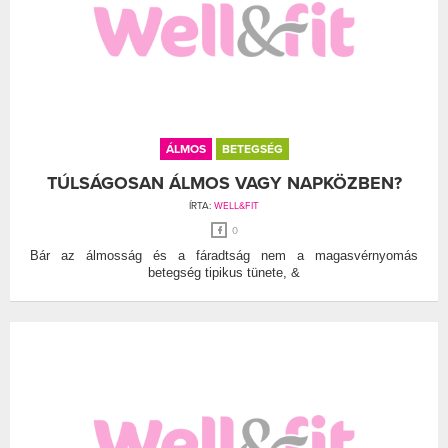
ÁLMOS
BETEGSÉG
TÚLSÁGOSAN ÁLMOS VAGY NAPKÖZBEN?
ÍRTA:
WELL&FIT
0
Bár az álmosság és a fáradtság nem a magasvérnyomás
betegség tipikus tünete, &