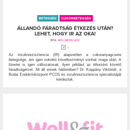
BETEGSÉG
CUKORBETEGSÉG
ÁLLANDÓ FÁRADTSÁG ÉTKEZÉS UTÁN?
LEHET, HOGY IR AZ OKA!
ÍRTA:
WELLNESSCAFE
0
Az inzulinrezisztencia (IR) alapvetően a cukoranyagcsere
betegsége, ám igen sokrétű következményt vonhat maga után. A
tünetei is igen változatosak, ilyen például az étkezést követő
fáradtságérzet. Mi áll ennek hátterében? Dr. Koppány Viktóriát, a
Budai Endokrinközpont PCOS és inzulinrezisztencia specialistáját
kérdeztük.