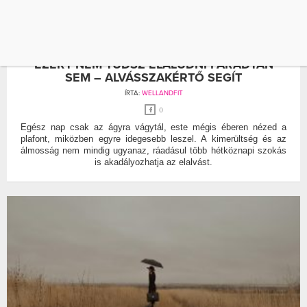
ALVÁS
ALVÁSSZAKÉRTŐ
EZÉRT NEM TUDSZ ELALUDNI FÁRADTAN
SEM – ALVÁSSZAKÉRTŐ SEGÍT
ÍRTA:
WELLANDFIT
0
Egész nap csak az ágyra vágytál, este mégis éberen nézed a
plafont, miközben egyre idegesebb leszel. A kimerültség és az
álmosság nem mindig ugyanaz, ráadásul több hétköznapi szokás
is akadályozhatja az elalvást.