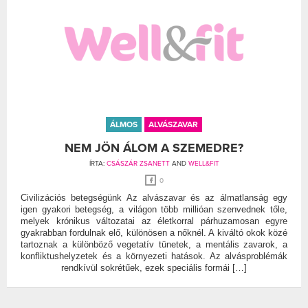
ÁLMOS
ALVÁSZAVAR
NEM JÖN ÁLOM A SZEMEDRE?
ÍRTA:
CSÁSZÁR ZSANETT
AND
WELL&FIT
0
Civilizációs betegségünk Az alvászavar és az álmatlanság egy
igen gyakori betegség, a világon több millióan szenvednek tőle,
melyek krónikus változatai az életkorral párhuzamosan egyre
gyakrabban fordulnak elő, különösen a nőknél. A kiváltó okok közé
tartoznak a különböző vegetatív tünetek, a mentális zavarok, a
konfliktushelyzetek és a környezeti hatások. Az alvásproblémák
rendkívül sokrétűek, ezek speciális formái […]