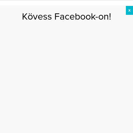
X
Kövess Facebook-on!
DIÉTA
FOGYÁS
EDZÉS
ZSÍRÉGETÉS
KEREKFENÉK
HASIZOM
FEHÉRJE
fáradt