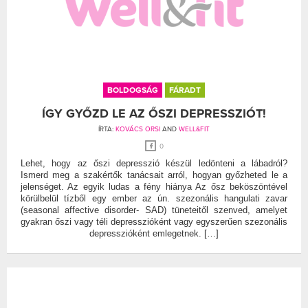
BOLDOGSÁG
FÁRADT
ÍGY GYŐZD LE AZ ŐSZI DEPRESSZIÓT!
ÍRTA:
KOVÁCS ORSI
AND
WELL&FIT
0
Lehet, hogy az őszi depresszió készül ledönteni a lábadról?
Ismerd meg a szakértők tanácsait arról, hogyan győzheted le a
jelenséget. Az egyik ludas a fény hiánya Az ősz beköszöntével
körülbelül tízből egy ember az ún. szezonális hangulati zavar
(seasonal affective disorder- SAD) tüneteitől szenved, amelyet
gyakran őszi vagy téli depresszióként vagy egyszerűen szezonális
depresszióként emlegetnek. […]