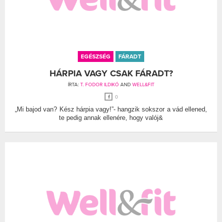
EGÉSZSÉG
FÁRADT
HÁRPIA VAGY CSAK FÁRADT?
ÍRTA:
T. FODOR ILDIKÓ
AND
WELL&FIT
0
„Mi bajod van? Kész hárpia vagy!”- hangzik sokszor a vád ellened,
te pedig annak ellenére, hogy valój&