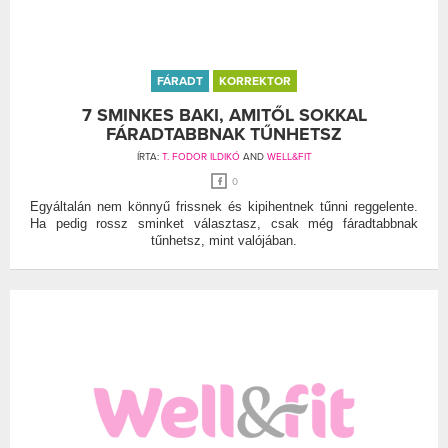
FÁRADT
KORREKTOR
7 SMINKES BAKI, AMITŐL SOKKAL
FÁRADTABBNAK TŰNHETSZ
ÍRTA:
T. FODOR ILDIKÓ
AND
WELL&FIT
0
Egyáltalán nem könnyű frissnek és kipihentnek tűnni reggelente.
Ha pedig rossz sminket választasz, csak még fáradtabbnak
tűnhetsz, mint valójában.