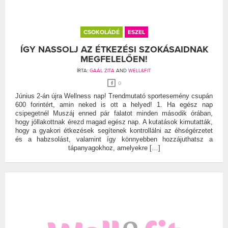
CSOKOLÁDÉ
ESZEL
ÍGY NASSOLJ AZ ÉTKEZÉSI SZOKÁSAIDNAK
MEGFELELŐEN!
ÍRTA:
GAÁL ZITA
AND
WELL&FIT
0
Június 2-án újra Wellness nap! Trendmutató sportesemény csupán
600 forintért, amin neked is ott a helyed! 1. Ha egész nap
csipegetnél Muszáj enned pár falatot minden második órában,
hogy jóllakottnak érezd magad egész nap. A kutatások kimutatták,
hogy a gyakori étkezések segítenek kontrollálni az éhségérzetet
és a habzsolást, valamint így könnyebben hozzájuthatsz a
tápanyagokhoz, amelyekre […]