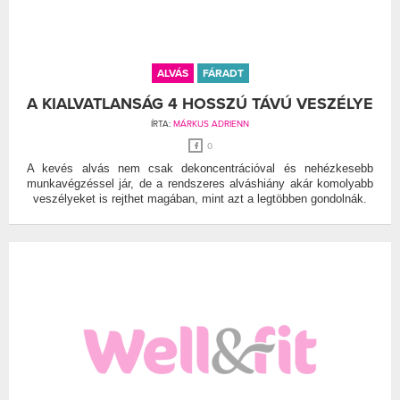
ALVÁS
FÁRADT
A KIALVATLANSÁG 4 HOSSZÚ TÁVÚ VESZÉLYE
ÍRTA:
MÁRKUS ADRIENN
0
A kevés alvás nem csak dekoncentrációval és nehézkesebb
munkavégzéssel jár, de a rendszeres alváshiány akár komolyabb
veszélyeket is rejthet magában, mint azt a legtöbben gondolnák.