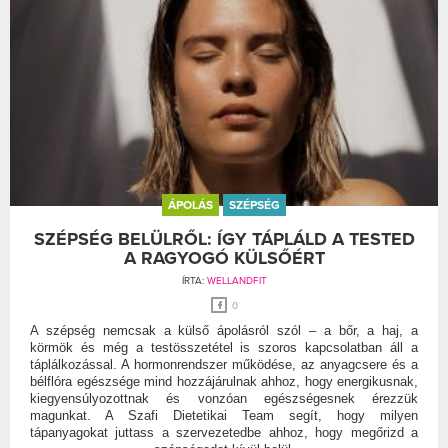
ÁPOLÁS
SZÉPSÉG
SZÉPSÉG BELÜLRŐL: ÍGY TÁPLÁLD A TESTED
A RAGYOGÓ KÜLSŐÉRT
ÍRTA:
WELLANDFIT
0
A szépség nemcsak a külső ápolásról szól – a bőr, a haj, a
körmök és még a testösszetétel is szoros kapcsolatban áll a
táplálkozással. A hormonrendszer működése, az anyagcsere és a
bélflóra egészsége mind hozzájárulnak ahhoz, hogy energikusnak,
kiegyensúlyozottnak és vonzóan egészségesnek érezzük
magunkat. A Szafi Dietetikai Team segít, hogy milyen
tápanyagokat juttass a szervezetedbe ahhoz, hogy megőrizd a