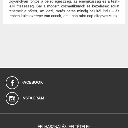
Ugyanolyan fontos a belső egészség, az energikusság és a testi-
lelki frissesség. Bár a modern kozmetikumok és kezelések sokat
tehetnek a bőrért, az igazi, tartós hatás mindig belülről indul – és
ebben kulcsszerepe van annak, amit nap mint nap elfogyasztunk.
FACEBOOK
INSTAGRAM
FELHASZNÁLÁSI FELTÉTELEK