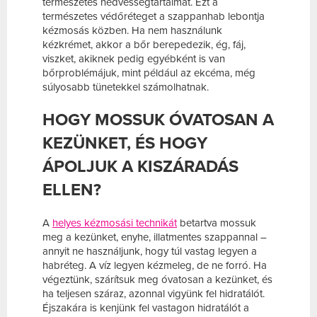
természetes nedvességtartalmát. Ezt a
természetes védőréteget a szappanhab lebontja
kézmosás közben. Ha nem használunk
kézkrémet, akkor a bőr berepedezik, ég, fáj,
viszket, akiknek pedig egyébként is van
bőrproblémájuk, mint például az ekcéma, még
súlyosabb tünetekkel számolhatnak.
HOGY MOSSUK ÓVATOSAN A
KEZÜNKET, ÉS HOGY
ÁPOLJUK A KISZÁRADÁS
ELLEN?
A
helyes kézmosási technikát
betartva mossuk
meg a kezünket, enyhe, illatmentes szappannal –
annyit ne használjunk, hogy túl vastag legyen a
habréteg. A víz legyen kézmeleg, de ne forró. Ha
végeztünk, szárítsuk meg óvatosan a kezünket, és
ha teljesen száraz, azonnal vigyünk fel hidratálót.
Éjszakára is kenjünk fel vastagon hidratálót a