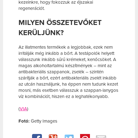
kezeinkre, hogy fokozzuk az éjszakai
regenerációt.
MILYEN ÖSSZETEVŐKET
KERÜLJÜNK?
Az illatmentes termékek a legjobbak, ezek nem
irritálják még inkább a bőrt. A testápolók helyett
válasszunk inkább sűrű krémeket, kenőcsöket. A
magas alkoholtartalmú készítmények – mint az
antibakteriális szappanok, zselék – szintén
szárítják a bőrt, ezért antibakteriális zselét inkább
az utcán használjunk, ha éppen nem tudunk kezet
mosni, más esetben válasszuk a szappan-lanygos
víz kombinációt, hiszen ez a leghatékonyabb.
(
VIA
)
Fotó:
Getty Images