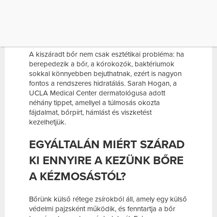
gyakori kézmosás nagyon hatékony fegyver a
vírussal szemben, de a kézfej bőre nagyon ki tud
száradni, be tud repedezni ettől. Segítünk, hogy
érdemes ápolni a vörös, fájó, kiszáradt kezeket.
A kiszáradt bőr nem csak esztétikai probléma: ha
berepedezik a bőr, a kórokozók, baktériumok
sokkal könnyebben bejuthatnak, ezért is nagyon
fontos a rendszeres hidratálás. Sarah Hogan, a
UCLA Medical Center dermatológusa adott
néhány tippet, amellyel a túlmosás okozta
fájdalmat, bőrpírt, hámlást és viszketést
kezelhetjük.
EGYÁLTALÁN MIÉRT SZÁRAD
KI ENNYIRE A KEZÜNK BŐRE
A KÉZMOSÁSTÓL?
Bőrünk külső rétege zsírokból áll, amely egy külső
védelmi pajzsként működik, és fenntartja a bőr