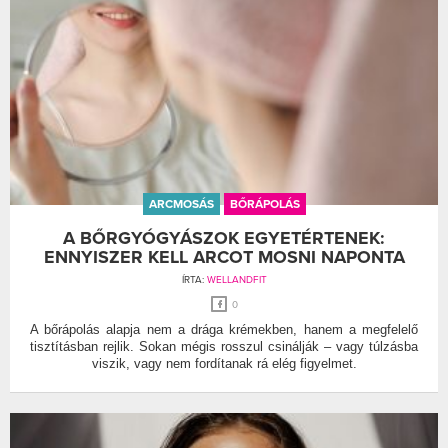
ARCMOSÁS
BŐRÁPOLÁS
A BŐRGYÓGYÁSZOK EGYETÉRTENEK:
ENNYISZER KELL ARCOT MOSNI NAPONTA
ÍRTA:
WELLANDFIT
0
A bőrápolás alapja nem a drága krémekben, hanem a megfelelő
tisztításban rejlik. Sokan mégis rosszul csinálják – vagy túlzásba
viszik, vagy nem fordítanak rá elég figyelmet.