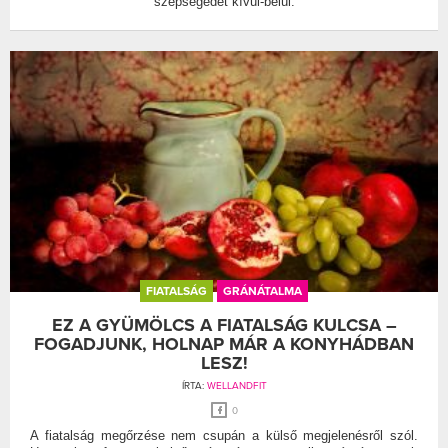
szépségedet kívül-belül.
FIATALSÁG
GRÁNÁTALMA
EZ A GYÜMÖLCS A FIATALSÁG KULCSA –
FOGADJUNK, HOLNAP MÁR A KONYHÁDBAN
LESZ!
ÍRTA:
WELLANDFIT
0
A fiatalság megőrzése nem csupán a külső megjelenésről szól.