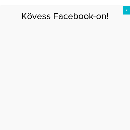
X
Kövess Facebook-on!
DIÉTA
FOGYÁS
EDZÉS
ZSÍRÉGETÉS
KEREKFENÉK
HASIZOM
FEHÉRJE
Főoldal
>
SZÉPSÉG
>
Kiszáradt a kezed a túl sok kézmosástól?
KISZÁRADT A KEZED A TÚL SOK