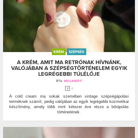
KRÉM
SZÉPSÉG
A KRÉM, AMIT MA RETRÓNAK HÍVNÁNK,
VALÓJÁBAN A SZÉPSÉGTÖRTÉNELEM EGYIK
LEGRÉGEBBI TÚLÉLŐJE
ÍRTA:
WELLANDFIT
0
A cold cream ma sokak szemében vintage szépségápolási
terméknek számít, pedig valójában az egyik legrégebbi kozmetikai
készítmény, amely több mint kétezer éve része a bőrápolás
történetének.