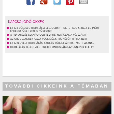
KAPCSOLÓDÓ CIKKEK
EZ A 3 ZÖLDSÉG HIDRATÁL A LEGJOBBAN – DIETETIKUS ÁRULJA EL, MIÉRT
ÉRDEMES ŐKET ENNI A HŐSÉGBEN
A HIDRATÁLÁS LEGNAGYOBB TÉVHITE: NEM CSAK A VÍZ SZÁMÍT
AZ ORVOS, AKINEK IGAZA VOLT, MÉGIS TÚL KÉSŐN HITTEK NEKI
EZ A KEDVELT HIDRATÁLÁSI SZOKÁS TÖBBET ÁRTHAT, MINT HASZNÁL
HIDRATÁLÁS TÉLEN: MIÉRT KULCSFONTOSSÁGÚ AZ ÜNNEPEK ALATT?
TOVÁBBI CIKKEINK A TÉMÁBAN