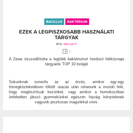
BACILLUS
BAKTÉRIUM
EZEK A LEGPISZKOSABB HASZNÁLATI
TÁRGYAK
ÍRTA:
WELL&FIT
0
A Zewa összeállította a legtöbb baktériumot hordozó hétköznapi
tárgyaink TOP 10 listáját
Sokunknak ismerős az az érzés, amikor egy-egy
tömegközlekedésen töltött utazás után rohanunk a mosdó felé,
hogy megtisztítsuk kezünket, vagy amikor a homokozóban
önfeledten játszó gyermekünket egészen hazáig kénytelenek
vagyunk piszkosan magunkkal vinni.