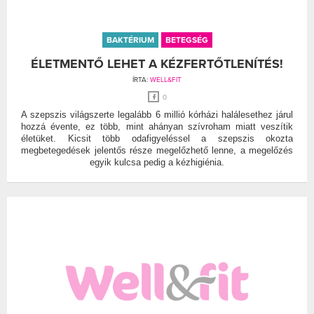
BAKTÉRIUM
BETEGSÉG
ÉLETMENTŐ LEHET A KÉZFERTŐTLENÍTÉS!
ÍRTA:
WELL&FIT
0
A szepszis világszerte legalább 6 millió kórházi halálesethez járul
hozzá évente, ez több, mint ahányan szívroham miatt veszítik
életüket. Kicsit több odafigyeléssel a szepszis okozta
megbetegedések jelentős része megelőzhető lenne, a megelőzés
egyik kulcsa pedig a kézhigiénia.