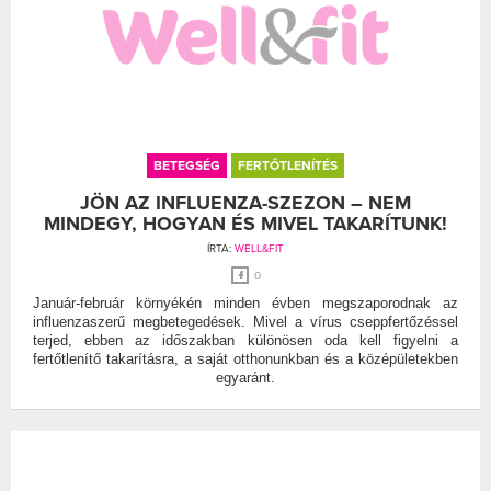
BETEGSÉG
FERTŐTLENÍTÉS
JÖN AZ INFLUENZA-SZEZON – NEM
MINDEGY, HOGYAN ÉS MIVEL TAKARÍTUNK!
ÍRTA:
WELL&FIT
0
Január-február környékén minden évben megszaporodnak az
influenzaszerű megbetegedések. Mivel a vírus cseppfertőzéssel
terjed, ebben az időszakban különösen oda kell figyelni a
fertőtlenítő takarításra, a saját otthonunkban és a középületekben
egyaránt.