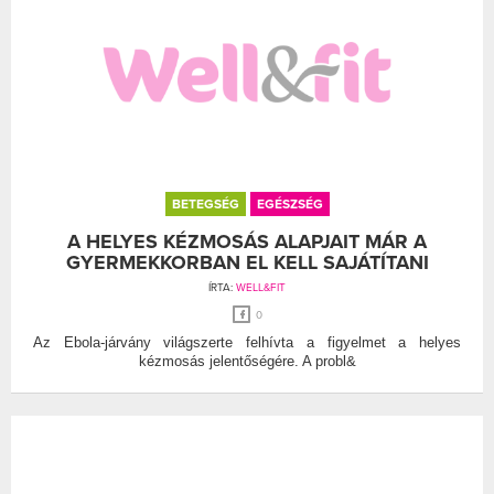
BETEGSÉG
EGÉSZSÉG
A HELYES KÉZMOSÁS ALAPJAIT MÁR A
GYERMEKKORBAN EL KELL SAJÁTÍTANI
ÍRTA:
WELL&FIT
0
Az Ebola-járvány világszerte felhívta a figyelmet a helyes
kézmosás jelentőségére. A probl&