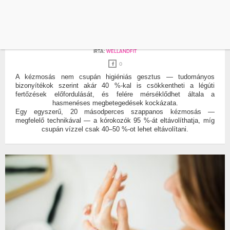
BETEGSÉG
KÉZMOSÁS
EZ A LEGEGYSZERŰBB MÓD, HOGY
RITKÁBBAN LEGYÉL BETEG
ÍRTA:
WELLANDFIT
0
A kézmosás nem csupán higiéniás gesztus — tudományos
bizonyítékok szerint akár 40 %-kal is csökkentheti a légúti
fertőzések előfordulását, és felére mérséklődhet általa a
hasmenéses megbetegedések kockázata.
Egy egyszerű, 20 másodperces szappanos kézmosás —
megfelelő technikával — a kórokozók 95 %-át eltávolíthatja, míg
csupán vízzel csak 40–50 %-ot lehet eltávolítani.