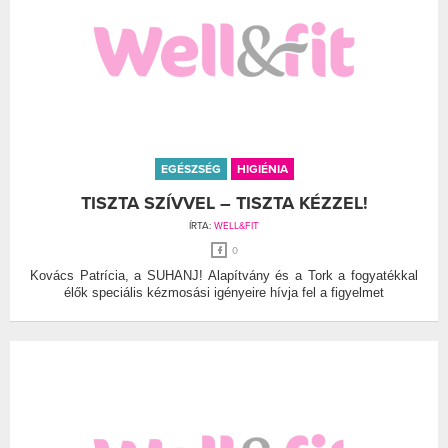
EGÉSZSÉG
HIGIÉNIA
TISZTA SZÍVVEL – TISZTA KÉZZEL!
ÍRTA:
WELL&FIT
0
Kovács Patrícia, a SUHANJ! Alapítvány és a Tork a fogyatékkal
élők speciális kézmosási igényeire hívja fel a figyelmet