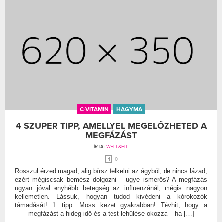
C-VITAMIN
HAGYMA
4 SZUPER TIPP, AMELLYEL MEGELŐZHETED A
MEGFÁZÁST
ÍRTA:
WELL&FIT
0
Rosszul érzed magad, alig bírsz felkelni az ágyból, de nincs lázad,
ezért mégiscsak bemész dolgozni – ugye ismerős? A megfázás
ugyan jóval enyhébb betegség az influenzánál, mégis nagyon
kellemetlen. Lássuk, hogyan tudod kivédeni a kórokozók
támadását! 1. tipp: Moss kezet gyakrabban! Tévhit, hogy a
megfázást a hideg idő és a test lehűlése okozza – ha […]