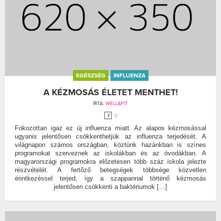
EGÉSZSÉG
INFLUENZA
A KÉZMOSÁS ÉLETET MENTHET!
ÍRTA:
WELL&FIT
0
Fokozottan igaz ez új influenza miatt. Az alapos kézmosással
ugyanis jelentősen csökkenthetjük az influenza terjedését. A
világnapon számos országban, köztünk hazánkban is színes
programokat szerveznek az iskolákban és az óvodákban. A
magyarországi programokra előzetesen több száz iskola jelezte
részvételét. A fertőző betegségek többsége közvetlen
érintkezéssel terjed, így a szappannal történő kézmosás
jelentősen csökkenti a baktériumok […]