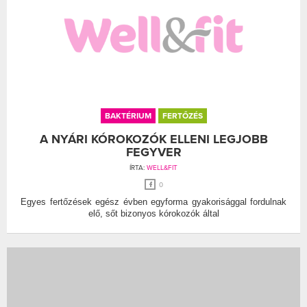
BAKTÉRIUM
FERTŐZÉS
A NYÁRI KÓROKOZÓK ELLENI LEGJOBB
FEGYVER
ÍRTA:
WELL&FIT
0
Egyes fertőzések egész évben egyforma gyakorisággal fordulnak
elő, sőt bizonyos kórokozók által