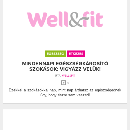
EGÉSZSÉG
ÉTKEZÉS
MINDENNAPI EGÉSZSÉGKÁROSÍTÓ
SZOKÁSOK: VIGYÁZZ VELÜK!
ÍRTA:
WELL&FIT
0
Ezekkel a szokásokkal nap, mint nap árthatsz az egészségednek
úgy, hogy észre sem veszed!