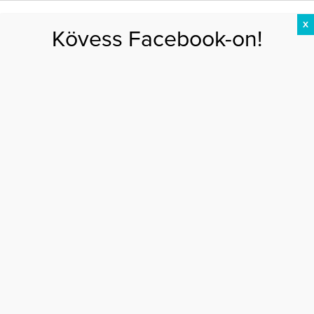
X
Kövess Facebook-on!
DIÉTA
FOGYÁS
EDZÉS
ZSÍRÉGETÉS
KEREKFENÉK
HASIZOM
FEHÉRJE
kézmosás