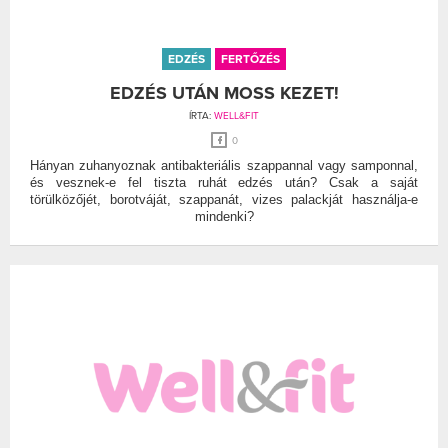
EDZÉS
FERTŐZÉS
EDZÉS UTÁN MOSS KEZET!
ÍRTA:
WELL&FIT
0
Hányan zuhanyoznak antibakteriális szappannal vagy samponnal,
és vesznek-e fel tiszta ruhát edzés után? Csak a saját
törülközőjét, borotváját, szappanát, vizes palackját használja-e
mindenki?