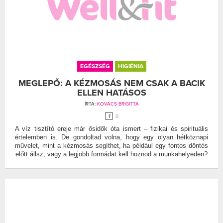
EGÉSZSÉG
HIGIÉNIA
MEGLEPŐ: A KÉZMOSÁS NEM CSAK A BACIK
ELLEN HATÁSOS
ÍRTA:
KOVÁCS BRIGITTA
0
A víz tisztító ereje már ősidők óta ismert – fizikai és spirituális
értelemben is. De gondoltad volna, hogy egy olyan hétköznapi
művelet, mint a kézmosás segíthet, ha például egy fontos döntés
előtt állsz, vagy a legjobb formádat kell hoznod a munkahelyeden?