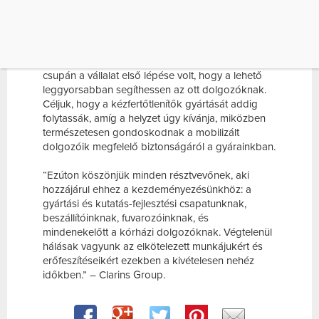
A Pontoise-ben, Strasbourg-ban és Amiens-ben
lévő gyáregységeiből a Clarins Group eddig
összesen 14 500 nagy kiszerelésű 400ml-es
kézfertőtlenítőt juttatott el a kórházakba. Ez
csupán a vállalat első lépése volt, hogy a lehető
leggyorsabban segíthessen az ott dolgozóknak.
Céljuk, hogy a kézfertőtlenítők gyártását addig
folytassák, amíg a helyzet úgy kívánja, miközben
természetesen gondoskodnak a mobilizált
dolgozóik megfelelő biztonságáról a gyárainkban.
“Ezúton köszönjük minden résztvevőnek, aki
hozzájárul ehhez a kezdeményezésünkhöz: a
gyártási és kutatás-fejlesztési csapatunknak,
beszállítóinknak, fuvarozóinknak, és
mindenekelőtt a kórházi dolgozóknak. Végtelenül
hálásak vagyunk az elkötelezett munkájukért és
erőfeszítéseikért ezekben a kivételesen nehéz
időkben.” – Clarins Group.