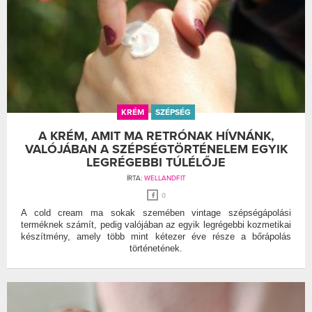
KRÉM
SZÉPSÉG
A KRÉM, AMIT MA RETRÓNAK HÍVNÁNK,
VALÓJÁBAN A SZÉPSÉGTÖRTÉNELEM EGYIK
LEGRÉGEBBI TÚLÉLŐJE
ÍRTA:
WELLANDFIT
0
A cold cream ma sokak szemében vintage szépségápolási
terméknek számít, pedig valójában az egyik legrégebbi kozmetikai
készítmény, amely több mint kétezer éve része a bőrápolás
történetének.