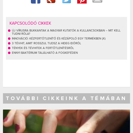
KAPCSOLÓDÓ CIKKEK
ÚJ VÍRUSRA BUKKANTAK A MAGYAR KUTATÓK A KULLANCSOKBAN – MIT KELL
TUDNI RÓLA?
INNOVÁCIÓ: KÉZFERTŐTLENÍTŐ ÉS KÉZÁPOLÓ EGY TERMÉKBEN (X)
3 TÉVHIT, AMIT ROSSZUL TUDSZ A HIDEG IDŐRŐL
TÉNYEK ÉS TÉVHITEK A FERTŐTLENÍTÉSRŐL
ENNYI BAKTÉRIUM TALÁLHATÓ A FOGKEFÉDEN
TOVÁBBI CIKKEINK A TÉMÁBAN