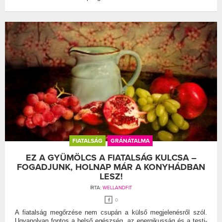
FIATALSÁG
GRÁNÁTALMA
EZ A GYÜMÖLCS A FIATALSÁG KULCSA –
FOGADJUNK, HOLNAP MÁR A KONYHÁDBAN
LESZ!
ÍRTA:
WELLANDFIT
0
A fiatalság megőrzése nem csupán a külső megjelenésről szól.
Ugyanolyan fontos a belső egészség, az energikusság és a testi-