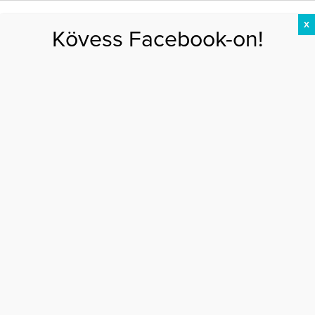
X
Kövess Facebook-on!
DIÉTA
FOGYÁS
EDZÉS
ZSÍRÉGETÉS
KEREKFENÉK
HASIZOM
FEHÉRJE
Főoldal
>
SZÉPSÉG
>
Kézfertőtlenítőket gyárt a Clarins Group
KÉZFERTŐTLENÍTŐKET GYÁRT A CLARINS