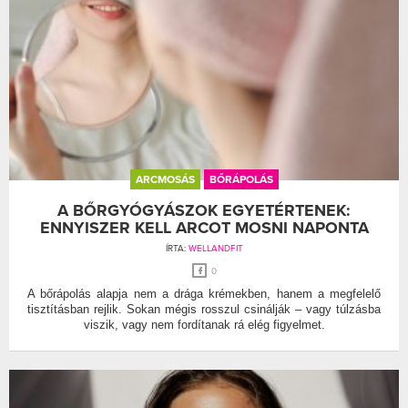
ARCMOSÁS
BŐRÁPOLÁS
A BŐRGYÓGYÁSZOK EGYETÉRTENEK:
ENNYISZER KELL ARCOT MOSNI NAPONTA
ÍRTA:
WELLANDFIT
0
A bőrápolás alapja nem a drága krémekben, hanem a megfelelő
tisztításban rejlik. Sokan mégis rosszul csinálják – vagy túlzásba
viszik, vagy nem fordítanak rá elég figyelmet.