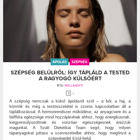
ÁPOLÁS
SZÉPSÉG
SZÉPSÉG BELÜLRŐL: ÍGY TÁPLÁLD A TESTED
A RAGYOGÓ KÜLSŐÉRT
ÍRTA:
WELLANDFIT
0
A szépség nemcsak a külső ápolásról szól – a bőr, a haj, a
körmök és még a testösszetétel is szoros kapcsolatban áll a
táplálkozással. A hormonrendszer működése, az anyagcsere és a
bélflóra egészsége mind hozzájárulnak ahhoz, hogy energikusnak,
kiegyensúlyozottnak és vonzóan egészségesnek érezzük
magunkat. A Szafi Dietetikai Team segít, hogy milyen
tápanyagokat juttass a szervezetedbe ahhoz, hogy megőrizd a
szépségedet kívül-belül.