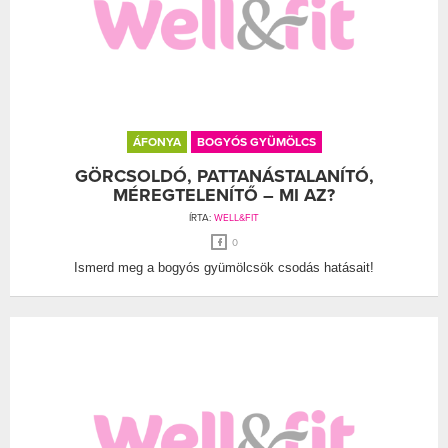
ÁFONYA
BOGYÓS GYÜMÖLCS
GÖRCSOLDÓ, PATTANÁSTALANÍTÓ,
MÉREGTELENÍTŐ – MI AZ?
ÍRTA:
WELL&FIT
0
Ismerd meg a bogyós gyümölcsök csodás hatásait!