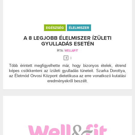
EGÉSZSÉG
ÉLELMISZER
A 8 LEGJOBB ÉLELMISZER ÍZÜLETI
GYULLADÁS ESETÉN
ÍRTA:
WELL&FIT
0
Több érintett megfigyelhette már, hogy bizonyos ételek, étrend
képes csökkenteni az ízületi gyulladás tüneteit. Szarka Dorottya,
az Életmód Orvosi Központ dietetikusa az erre vonatkozó kutatási
eredményekről beszélt.