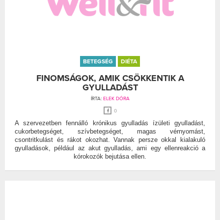
BETEGSÉG
DIÉTA
FINOMSÁGOK, AMIK CSÖKKENTIK A
GYULLADÁST
ÍRTA:
ELEK DÓRA
0
A szervezetben fennálló krónikus gyulladás ízületi gyulladást,
cukorbetegséget, szívbetegséget, magas vérnyomást,
csontritkulást és rákot okozhat. Vannak persze okkal kialakuló
gyulladások, például az akut gyulladás, ami egy ellenreakció a
kórokozók bejutása ellen.