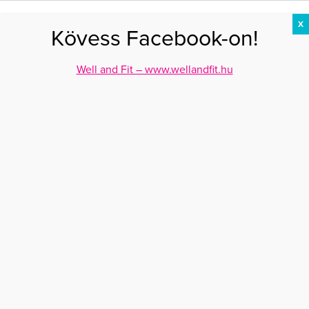
X
Kövess Facebook-on!
DIÉTA
FOGYÁS
EDZÉS
ZSÍRÉGETÉS
KEREKFENÉK
HASIZOM
FEHÉRJE
Well and Fit – www.wellandfit.hu
gyulladáscsökkentő