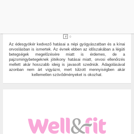
CUKOR
ÉDESGYÖKÉR
ÉDESGYÖKÉR: MENNYI A NAPI DÓZIS, AMI
MÉG BIZTONSÁGGAL SZEDHETŐ?
ÍRTA:
WELLNESSCAFE
0
Az édesgyökér kedvező hatásai a népi gyógyászatban és a kínai
orvoslásban is ismertek. Az évnek ebben az időszakában a légúti
betegségek megelőzésére miatt is érdemes, de a
pajzsmirigybetegeknek jótékony hatásai miatt, orvosi ellenőrzés
mellett akár hosszabb ideig is javasolt szedniük. Adagolásával
azonban nem árt vigyázni, mert túlzott mennyiségben akár
kellemetlen szövődményeket is okozhat.