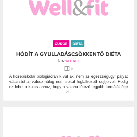
CUKOR
DIÉTA
HÓDÍT A GYULLADÁSCSÖKKENTŐ DIÉTA
ÍRTA:
WELL&FIT
0
A középiskolai biológiaórán kívül aki nem az egészségügyi pályát
választotta, valószínűleg nem sokat foglalkozott sejtjeivel. Pedig
ez lehet a kulcs ahhoz, hogy a valaha létező legjobb formáját érje
el.