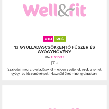
CHILI
FAHÉJ
13 GYULLADÁSCSÖKKENTŐ FŰSZER ÉS
GYÓGYNÖVÉNY
ÍRTA:
ELEK DÓRA
0
Szabadulj meg a gyulladásoktól – ebben segítenek ezek a remek
gyógy- és fűszernövények! Használd őket minél gyakrabban!