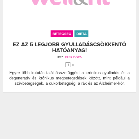
BETEGSÉG
DIÉTA
EZ AZ 5 LEGJOBB GYULLADÁSCSÖKKENTŐ
HATÓANYAG!
ÍRTA:
ELEK DÓRA
0
Egyre több kutatás talál összefüggést a krónikus gyulladás és a
degeneratív és krónikus megbetegedések között, mint például a
szívbetegségek, a cukorbetegség, a rák és az Alzheimer-kór.