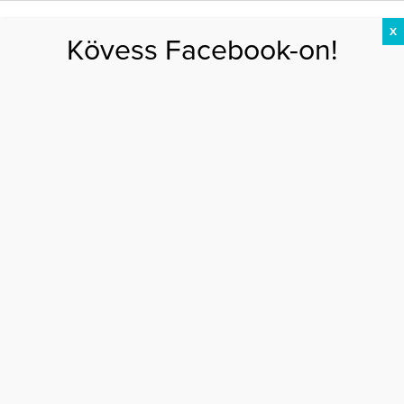
X
Kövess Facebook-on!
DIÉTA
FOGYÁS
EDZÉS
ZSÍRÉGETÉS
KEREKFENÉK
HASIZOM
FEHÉRJE
kender