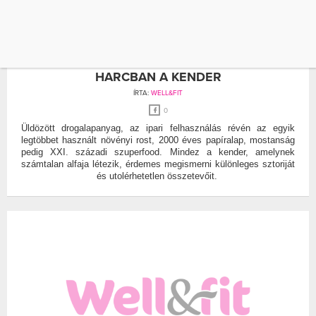
KENDER
KENDERMAG
ÚJ SZUPERFEGYVER AZ ÖREGEDÉS ELLENI
HARCBAN A KENDER
ÍRTA:
WELL&FIT
0
Üldözött drogalapanyag, az ipari felhasználás révén az egyik
legtöbbet használt növényi rost, 2000 éves papíralap, mostanság
pedig XXI. századi szuperfood. Mindez a kender, amelynek
számtalan alfaja létezik, érdemes megismerni különleges sztoriját
és utolérhetetlen összetevőit.