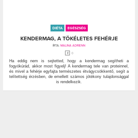
DIÉTA
EGÉSZSÉG
KENDERMAG, A TÖKÉLETES FEHÉRJE
ÍRTA:
MALINA ADRIENN
0
Ha eddig nem is sejtetted, hogy a kendermag segítheti a
fogyókúrád, akkor most figyelj! A kendermag tele van proteinnel,
és mivel a fehérje egyfajta természetes étvágycsökkentő, segít a
telítettség érzésben, de emellett számos jótékony tulajdonsággal
is rendelkezik.