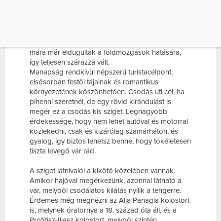
Hydra
A sziget neve az ókorból származik, édesvízi
forrásaira utal. A vizet ógörögül ydornak hívták,
abból keletkezett az Hydra név. Sajnos a forrásai
mára már eldugultak a földmozgások hatására,
így teljesen szárazzá vált.
Manapság rendkívül népszerű turistacélpont,
elsősorban festői tájainak és romantikus
környezetének köszönhetően. Csodás úti cél, ha
pihenni szeretnél, de egy rövid kirándulást is
megér ez a csodás kis sziget. Legnagyobb
érdekessége, hogy nem lehet autóval és motorral
közlekedni, csak és kizárólag szamárháton, és
gyalog, így biztos lehetsz benne, hogy tökéletesen
tiszta levegő vár rád.
A sziget látnivalói a kikötő közelében vannak.
Amikor hajóval megérkezünk, azonnal látható a
vár, melyből csodálatos kilátás nyílik a tengerre.
Érdemes még megnézni az Alja Panagia kolostort
is, melynek óratornya a 18. század óta áll, és a
Profitisz-Iliasz kolostort, melyből szintén