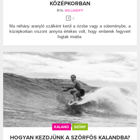
KÖZÉPKORBAN
ÍRTA:
WELLANDFIT
0
Ma néhány aranyló szálként kerül a rizsbe vagy a süteménybe, a
középkorban viszont annyira értékes volt, hogy emberek fegyvert
fogtak miatta.
KALAND
SZÖRF
HOGYAN KEZDJÜNK A SZÖRFÖS KALANDBA?