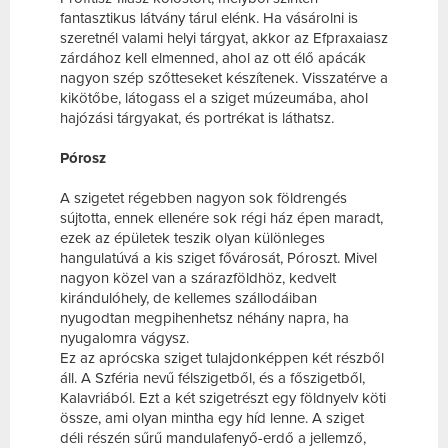
fantasztikus látvány tárul elénk. Ha vásárolni is
szeretnél valami helyi tárgyat, akkor az Efpraxaiasz
zárdához kell elmenned, ahol az ott élő apácák
nagyon szép szőtteseket készítenek. Visszatérve a
kikötőbe, látogass el a sziget múzeumába, ahol
hajózási tárgyakat, és portrékat is láthatsz.
Pórosz
A szigetet régebben nagyon sok földrengés
sújtotta, ennek ellenére sok régi ház épen maradt,
ezek az épületek teszik olyan különleges
hangulatúvá a kis sziget fővárosát, Póroszt. Mivel
nagyon közel van a szárazföldhöz, kedvelt
kirándulóhely, de kellemes szállodáiban
nyugodtan megpihenhetsz néhány napra, ha
nyugalomra vágysz.
Ez az aprócska sziget tulajdonképpen két részből
áll. A Szféria nevű félszigetből, és a főszigetből,
Kalavriából. Ezt a két szigetrészt egy földnyelv köti
össze, ami olyan mintha egy híd lenne. A sziget
déli részén sűrű mandulafenyő-erdő a jellemző,