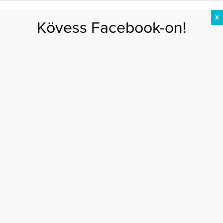
X
Kövess Facebook-on!
DIÉTA
FOGYÁS
EDZÉS
ZSÍRÉGETÉS
KEREKFENÉK
HASIZOM
FEHÉRJE
Főoldal
>
Utazás
>
A 3 legcsodálatosabb, eldugott görög sziget
A 3 LEGCSODÁLATOSABB, ELDUGOTT