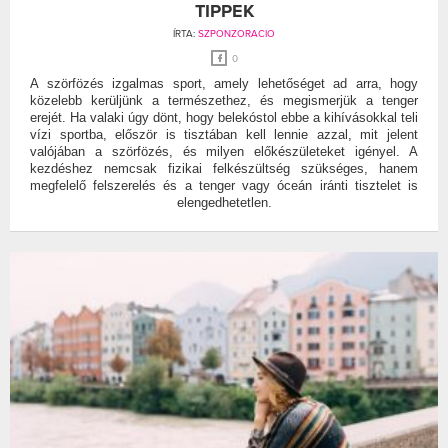
TIPPEK
ÍRTA:
SZPONZORACIO
0
A szörfözés izgalmas sport, amely lehetőséget ad arra, hogy
közelebb kerüljünk a természethez, és megismerjük a tenger
erejét. Ha valaki úgy dönt, hogy belekóstol ebbe a kihívásokkal teli
vízi sportba, először is tisztában kell lennie azzal, mit jelent
valójában a szörfözés, és milyen előkészületeket igényel. A
kezdéshez nemcsak fizikai felkészültség szükséges, hanem
megfelelő felszerelés és a tenger vagy óceán iránti tisztelet is
elengedhetetlen.