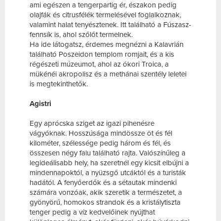
ami egészen a tengerpartig ér, északon pedig
olajfák és citrusfélék termelésével foglalkoznak,
valamint halat tenyésztenek. Itt található a Fúszasz-
fennsík is, ahol szőlőt termelnek.
Ha ide látogatsz, érdemes megnézni a Kalavrián
található Poszeidon templom romjait, és a kis
régészeti múzeumot, ahol az ókori Troica, a
mükénéi akropolisz és a methánai szentély leletei
is megtekinthetők.
Agistri
Egy aprócska sziget az igazi pihenésre
vágyóknak. Hosszúsága mindössze öt és fél
kilométer, szélessége pedig három és fél, és
összesen négy falu található rajta. Valószínűleg a
legideálisabb hely, ha szeretnél egy kicsit elbújni a
mindennapoktól, a nyüzsgő utcáktól és a turisták
hadától. A fenyőerdők és a sétautak mindenki
számára vonzóak, akik szeretik a természetet, a
gyönyörű, homokos strandok és a kristálytiszta
tenger pedig a víz kedvelőinek nyújthat