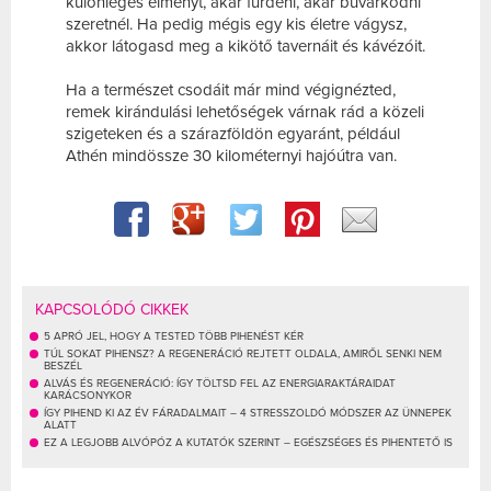
különleges élményt, akár fürdeni, akár búvárkodni
szeretnél. Ha pedig mégis egy kis életre vágysz,
akkor látogasd meg a kikötő tavernáit és kávézóit.
Ha a természet csodáit már mind végignézted,
remek kirándulási lehetőségek várnak rád a közeli
szigeteken és a szárazföldön egyaránt, például
Athén mindössze 30 kilométernyi hajóútra van.
KAPCSOLÓDÓ CIKKEK
5 APRÓ JEL, HOGY A TESTED TÖBB PIHENÉST KÉR
TÚL SOKAT PIHENSZ? A REGENERÁCIÓ REJTETT OLDALA, AMIRŐL SENKI NEM
BESZÉL
ALVÁS ÉS REGENERÁCIÓ: ÍGY TÖLTSD FEL AZ ENERGIARAKTÁRAIDAT
KARÁCSONYKOR
ÍGY PIHEND KI AZ ÉV FÁRADALMAIT – 4 STRESSZOLDÓ MÓDSZER AZ ÜNNEPEK
ALATT
EZ A LEGJOBB ALVÓPÓZ A KUTATÓK SZERINT – EGÉSZSÉGES ÉS PIHENTETŐ IS