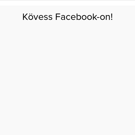
FOGYÁS
EDZÉS
ZSÍRÉGETÉS
KEREKFENÉK
HASIZOM
FEHÉRJE
SZÉNHID
Kövess Facebook-on!
GÁS
EGÉSZSÉG
ÉTRENDEK
SZÉPSÉG
AKTUÁLIS
k!