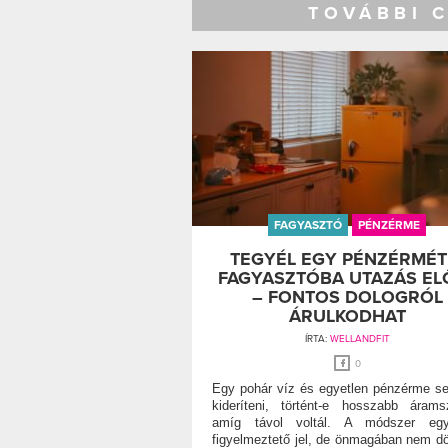
TOVÁBBI 
FAGYASZTÓ
PÉNZÉRME
TEGYÉL EGY PÉNZÉRMÉT
FAGYASZTÓBA UTAZÁS EL
– FONTOS DOLOGRÓL
ÁRULKODHAT
ÍRTA:
WELLANDFIT
0
Egy pohár víz és egyetlen pénzérme se
kideríteni, történt-e hosszabb árams
amíg távol voltál. A módszer egy
figyelmeztető jel, de önmagában nem dön