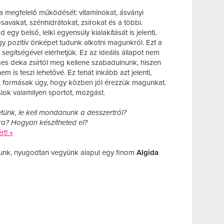
 a megfelelő működését: vitaminokat, ásványi
avakat, szénhidrátokat, zsírokat és a többi.
gy belső, lelki egyensúly kialakítását is jelenti,
 pozitív önképet tudunk alkotni magunkról. Ezt a
segítségével elérhetjük. Ez az ideális állapot nem
eges deka zsírtól meg kellene szabadulnunk, hiszen
m is teszi lehetővé. Ez tehát inkább azt jelenti,
formásak úgy, hogy közben jól érezzük magunkat.
lok valamilyen sportot, mozgást.
ünk, le kell mondanunk a desszertről?
ra? Hogyan készítheted el?
rt! »
yunk, nyugodtan vegyünk alapul egy finom
Algida