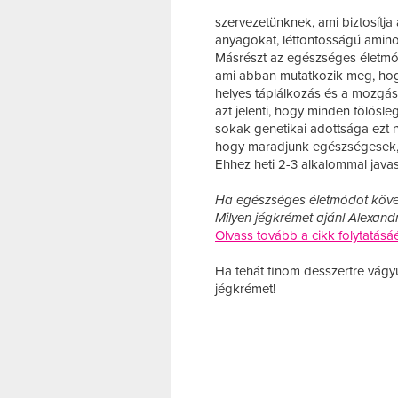
szervezetünknek, ami biztosítja
anyagokat, létfontosságú aminos
Másrészt az egészséges életmód e
ami abban mutatkozik meg, hogy
helyes táplálkozás és a mozgás 
azt jelenti, hogy minden fölösl
sokak genetikai adottsága ezt ne
hogy maradjunk egészségesek, 
Ehhez heti 2-3 alkalommal javas
Ha egészséges életmódot követ
Milyen jégkrémet ajánl Alexand
Olvass tovább a cikk folytatásáé
Ha tehát finom desszertre vág
jégkrémet!