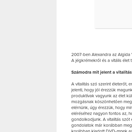
2007-ben Alexandra az Algida V
A jégkrémekről és a vitális élet 
Számodra mit jelent a vitalitás
A vitalitás szó szerint életerőt,
jelenti, hogy jól érezzük magunk
produktívak vagyunk az élet kül
mozgásnak köszönhetően megter
elérnünk, úgy érezzük, hogy mi
eléréséhez nagyon fontos az, 
gondolkodjunk. A vitalitás szó
gondolatok már korábban megf
korábban kiadott DVD-mnek azt a