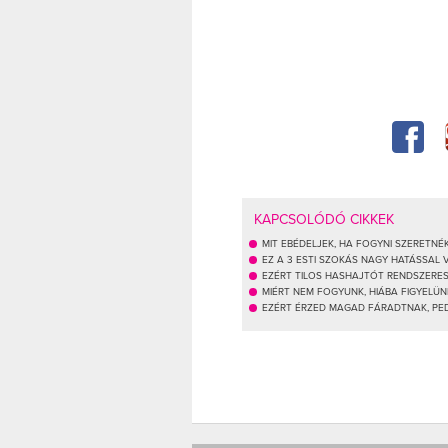
KAPCSOLÓDÓ CIKKEK
MIT EBÉDELJEK, HA FOGYNI SZERETNÉK
EZ A 3 ESTI SZOKÁS NAGY HATÁSSAL
EZÉRT TILOS HASHAJTÓT RENDSZERE
MIÉRT NEM FOGYUNK, HIÁBA FIGYELÜ
EZÉRT ÉRZED MAGAD FÁRADTNAK, PEDI