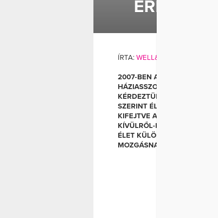
ÉREZD MA
BÉRES ALEXANDR
ÍRTA:
WELL&FIT
2007-BEN ALEXANDRA AZ A
HÁZIASSZONYA. A JÉGKRÉME
KÉRDEZTÜK. SZÁMODRA MIT J
SZERINT ÉLETERŐT, ENERGI
KIFEJTVE AZT JELENTI, H
KÍVÜLRŐL-BELÜLRŐL, VAN 
ÉLET KÜLÖNBÖZŐ TERÜLETE
MOZGÁSNAK KÖSZÖNHETŐE