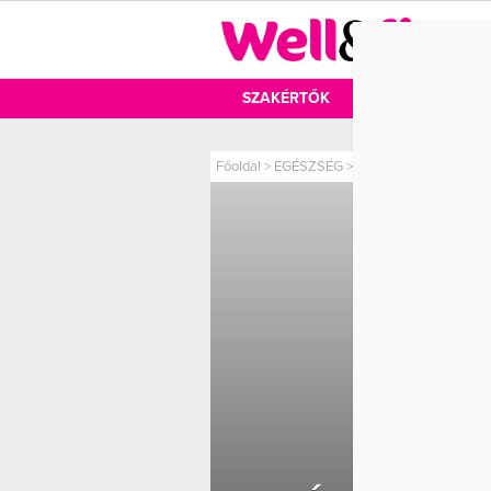
DIÉTA
SZAKÉRTŐK
DIÉTA
MOZ
Főoldal
>
EGÉSZSÉG
>
Érezd magad vitálisna