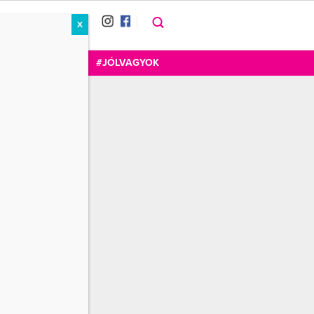
X
RÁT
CUKOR
FOGADOM
#JÓLVAGYOK