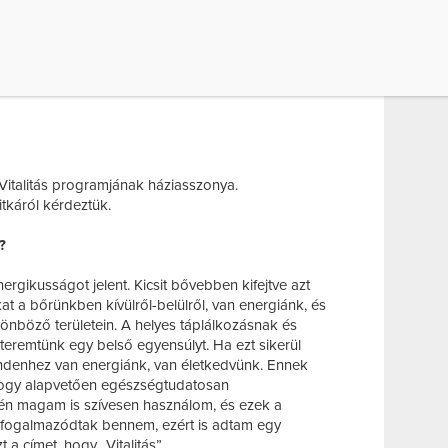
italitás programjának háziasszonya.
titkáról kérdeztük.
?
 energikusságot jelent. Kicsit bővebben kifejtve azt
at a bőrünkben kívülről-belülről, van energiánk, és
önböző területein. A helyes táplálkozásnak és
emtünk egy belső egyensúlyt. Ha ezt sikerül
ndenhez van energiánk, van életkedvünk. Ennek
hogy alapvetően egészségtudatosan
t én magam is szívesen használom, és ezek a
ogalmazódtak bennem, ezért is adtam egy
 címet, hogy „Vitalitás”.