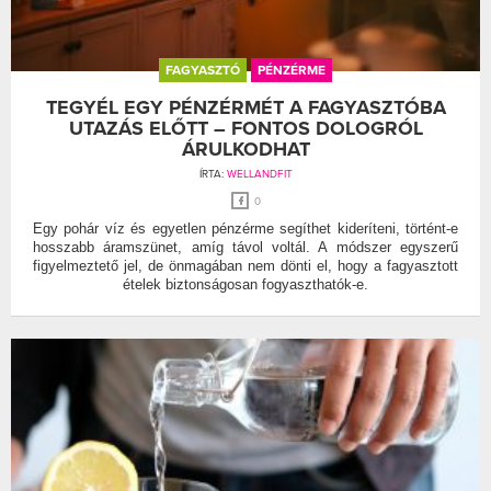
FAGYASZTÓ
PÉNZÉRME
TEGYÉL EGY PÉNZÉRMÉT A FAGYASZTÓBA
UTAZÁS ELŐTT – FONTOS DOLOGRÓL
ÁRULKODHAT
ÍRTA:
WELLANDFIT
0
Egy pohár víz és egyetlen pénzérme segíthet kideríteni, történt-e
hosszabb áramszünet, amíg távol voltál. A módszer egyszerű
figyelmeztető jel, de önmagában nem dönti el, hogy a fagyasztott
ételek biztonságosan fogyaszthatók-e.