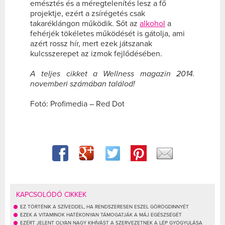
emésztés és a méregtelenítés lesz a fő
projektje, ezért a zsírégetés csak
takaréklángon működik. Sőt az
alkohol
a
fehérjék tökéletes működését is gátolja, ami
azért rossz hír, mert ezek játszanak
kulcsszerepet az izmok fejlődésében.
A teljes cikket a Wellness magazin 2014.
novemberi számában találod!
Fotó: Profimedia – Red Dot
KAPCSOLÓDÓ CIKKEK
EZ TÖRTÉNIK A SZÍVEDDEL, HA RENDSZERESEN ESZEL GÖRÖGDINNYÉT
EZEK A VITAMINOK HATÉKONYAN TÁMOGATJÁK A MÁJ EGÉSZSÉGÉT
EZÉRT JELENT OLYAN NAGY KIHÍVÁST A SZERVEZETNEK A LÉP GYÓGYULÁSA