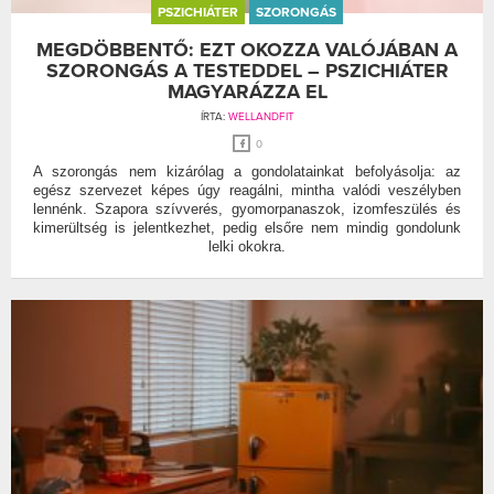
PSZICHIÁTER
SZORONGÁS
MEGDÖBBENTŐ: EZT OKOZZA VALÓJÁBAN A
SZORONGÁS A TESTEDDEL – PSZICHIÁTER
MAGYARÁZZA EL
ÍRTA:
WELLANDFIT
0
A szorongás nem kizárólag a gondolatainkat befolyásolja: az
egész szervezet képes úgy reagálni, mintha valódi veszélyben
lennénk. Szapora szívverés, gyomorpanaszok, izomfeszülés és
kimerültség is jelentkezhet, pedig elsőre nem mindig gondolunk
lelki okokra.