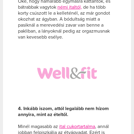
Oké, hogy hamarabb egymásra kattantok, és
bátrabbak vagytok
némi italtól,
de ha több
korty csúszott le a kelleténél, az már gondot
okozhat az ágyban. A bódultság miatt a
pasiknál a merevedési zavar van benne a
pakliban, a lányoknál pedig az orgazmusnak
van kevesebb esélye.
4. Inkább iszom, attól legalább nem hízom
annyira, mint az ételtől.
Minél magasabb az
ital cukortartalma
, annál
jobban felpiszkálja az étvágyadat. Ezért is