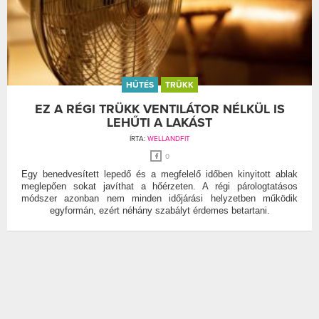
HŰTÉS
TRÜKK
EZ A RÉGI TRÜKK VENTILÁTOR NÉLKÜL IS
LEHŰTI A LAKÁST
ÍRTA:
WELLANDFIT
0
Egy benedvesített lepedő és a megfelelő időben kinyitott ablak
meglepően sokat javíthat a hőérzeten. A régi párologtatásos
módszer azonban nem minden időjárási helyzetben működik
egyformán, ezért néhány szabályt érdemes betartani.