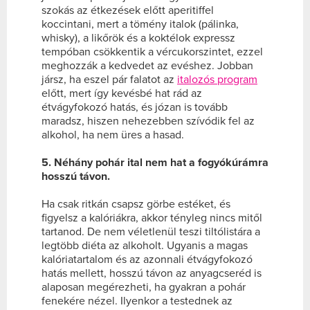
szokás az étkezések előtt aperitiffel
koccintani, mert a tömény italok (pálinka,
whisky), a likőrök és a koktélok expressz
tempóban csökkentik a vércukorszintet, ezzel
meghozzák a kedvedet az evéshez. Jobban
jársz, ha eszel pár falatot az
italozós program
előtt, mert így kevésbé hat rád az
étvágyfokozó hatás, és józan is tovább
maradsz, hiszen nehezebben szívódik fel az
alkohol, ha nem üres a hasad.
5. Néhány pohár ital nem hat a fogyókúrámra
hosszú távon.
Ha csak ritkán csapsz görbe estéket, és
figyelsz a kalóriákra, akkor tényleg nincs mitől
tartanod. De nem véletlenül teszi tiltólistára a
legtöbb diéta az alkoholt. Ugyanis a magas
kalóriatartalom és az azonnali étvágyfokozó
hatás mellett, hosszú távon az anyagcseréd is
alaposan megérezheti, ha gyakran a pohár
fenekére nézel. Ilyenkor a testednek az