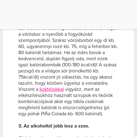
mindegy hogy mi volt a poharadban és mikor.
2. A fehérborban kevés a kalória.
Bár elsőre valóban lightosabbnak tűnik, mégis
a vörösbor a nyerőbb a fogyókúrád
szempontjából. Száraz vörösborból egy dl kb.
60, ugyanennyi rozé kb. 75, míg a fehérbor kb.
80 kalóriát tartalmaz. Ha az édes borok a
kedvenceid, duplán figyelj oda, mert ezek
igazi kalóriabombák (100-180 kcal/dl)! A száraz
pezsgő és a világos sör (mindkettő kb.
75kcal/dl) viszont jó választás, ha úgy akarsz
lazulni, hogy közben ügyelsz a vonalaidra.
Viszont a
koktélokkal
vigyázz, mert az
elkészítésükhöz használt szirupok és likőrök
kombinációjával akár egy tábla csokinak
megfelelő kalóriát is elszürcsölgethetsz (pl.
egy pohár Piña Colada kb. 600 kalória!).
3. Az alkoholtól jobb lesz a szex.