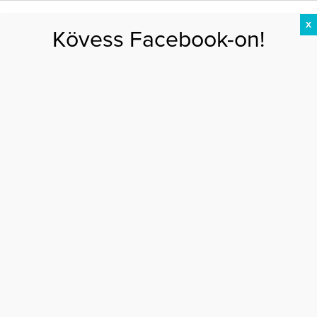
X
Kövess Facebook-on!
DIÉTA
FOGYÁS
EDZÉS
ZSÍRÉGETÉS
KEREKFENÉK
HASIZOM
FEHÉRJE
Főoldal
>
EGÉSZSÉG
>
Az 5 leggyakoribb tévhit az alkoholról
AZ 5 LEGGYAKORIBB TÉVHIT AZ