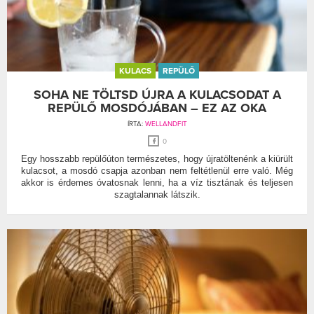
KULACS
REPÜLŐ
SOHA NE TÖLTSD ÚJRA A KULACSODAT A
REPÜLŐ MOSDÓJÁBAN – EZ AZ OKA
ÍRTA:
WELLANDFIT
0
Egy hosszabb repülőúton természetes, hogy újratöltenénk a kiürült
kulacsot, a mosdó csapja azonban nem feltétlenül erre való. Még
akkor is érdemes óvatosnak lenni, ha a víz tisztának és teljesen
szagtalannak látszik.