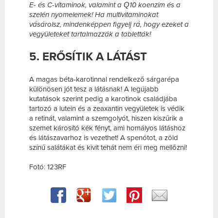
E- és C-vitaminok, valamint a Q10 koenzim és a
szelén nyomelemek! Ha multivitaminokat
vásárolsz, mindenképpen figyelj rá, hogy ezeket a
vegyületeket tartalmazzák a tabletták!
5. ERŐSÍTIK A LÁTÁST
A magas béta-karotinnal rendelkező sárgarépa
különösen jót tesz a látásnak! A legújabb
kutatások szerint pedig a karotinok családjába
tartozó a lutein és a zeaxantin vegyületek is védik
a retinát, valamint a szemgolyót, hiszen kiszűrik a
szemet károsító kék fényt, ami homályos látáshoz
és látászavarhoz is vezethet! A spenótot, a zöld
színű salátákat és kivit tehát nem éri meg mellőzni!
Fotó: 123RF