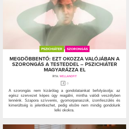
PSZICHIÁTER
SZORONGÁS
MEGDÖBBENTŐ: EZT OKOZZA VALÓJÁBAN A
SZORONGÁS A TESTEDDEL – PSZICHIÁTER
MAGYARÁZZA EL
ÍRTA:
WELLANDFIT
0
A szorongás nem kizárólag a gondolatainkat befolyásolja: az
egész szervezet képes úgy reagálni, mintha valódi veszélyben
lennénk. Szapora szívverés, gyomorpanaszok, izomfeszülés és
kimerültség is jelentkezhet, pedig elsőre nem mindig gondolunk
lelki okokra.