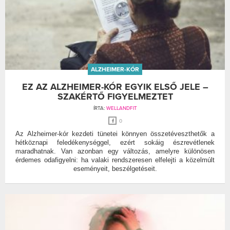
ALZHEIMER-KÓR
EZ AZ ALZHEIMER-KÓR EGYIK ELSŐ JELE –
SZAKÉRTŐ FIGYELMEZTET
ÍRTA:
WELLANDFIT
0
Az Alzheimer-kór kezdeti tünetei könnyen összetéveszthetők a
hétköznapi feledékenységgel, ezért sokáig észrevétlenek
maradhatnak. Van azonban egy változás, amelyre különösen
érdemes odafigyelni: ha valaki rendszeresen elfelejti a közelmúlt
eseményeit, beszélgetéseit.