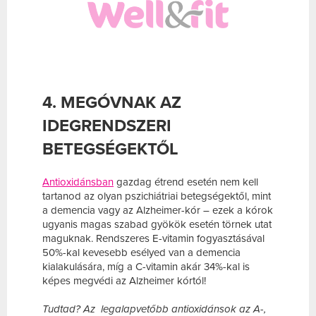
4. MEGÓVNAK AZ
IDEGRENDSZERI
BETEGSÉGEKTŐL
Antioxidánsban
gazdag étrend esetén nem kell
tartanod az olyan pszichiátriai betegségektől, mint
a demencia vagy az Alzheimer-kór – ezek a kórok
ugyanis magas szabad gyökök esetén törnek utat
maguknak. Rendszeres E-vitamin fogyasztásával
50%-kal kevesebb esélyed van a demencia
kialakulására, míg a C-vitamin akár 34%-kal is
képes megvédi az Alzheimer kórtól!
Tudtad? Az legalapvetőbb antioxidánsok az A-,