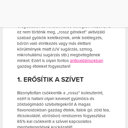
berozsdásodására: a testünkkel is ez játszódhat
le, amennyiben nem rendelkezünk
antioxidánsokkal.) Mondhatjuk úgy is, hogy az
antioxidáns védi a testünket a betegségektől, az
öregedéstől és minden káros dologtól. Viszont, ha
ez nem történik meg, „rossz géneket” aktivizáló
szabad gyökök keletkeznek, amik belélegzés,
bőrön való érintkezés vagy más élettani
körülmények miatt (UV sugárzás, szmog,
mikrohullámú sugárzás stb.) megbetegítenek
minket. Ezért is olyan fontos
antioxidánsokban
gazdag ételeket fogyasztani!
1. ERŐSÍTIK A SZÍVET
Bizonyítottan csökkentik a „rossz” koleszterint,
ezért is hallani olyan keveset gyümölcs-és
zöldségimádó szívbetegekről! A magas
flavonoidokban gazdag ételek, italok (pl. zöld tea,
étcsokoládé, vörösbor) rendszeres fogyasztása
65%-kal csökkenti a szívvel kapcsolatos
megbetegedések kockázatát!