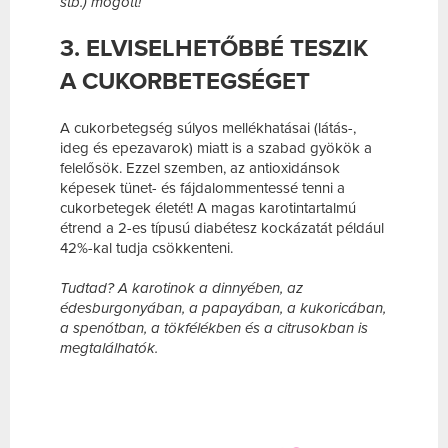
stb.) mögött!
3. ELVISELHETŐBBÉ TESZIK
A CUKORBETEGSÉGET
A cukorbetegség súlyos mellékhatásai (látás-,
ideg és epezavarok) miatt is a szabad gyökök a
felelősök. Ezzel szemben, az antioxidánsok
képesek tünet- és fájdalommentessé tenni a
cukorbetegek életét! A magas karotintartalmú
étrend a 2-es típusú diabétesz kockázatát például
42%-kal tudja csökkenteni.
Tudtad? A karotinok a dinnyében, az
édesburgonyában, a papayában, a kukoricában,
a spenótban, a tökfélékben és a citrusokban is
megtalálhatók.