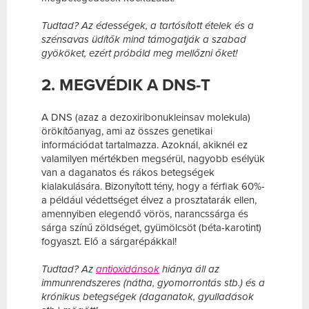
Tudtad? Az édességek, a tartósított ételek és a
szénsavas üdítők mind támogatják a szabad
gyököket, ezért próbáld meg mellőzni őket!
2. MEGVÉDIK A DNS-T
A DNS (azaz a dezoxiribonukleinsav molekula)
örökítőanyag, ami az összes genetikai
információdat tartalmazza. Azoknál, akiknél ez
valamilyen mértékben megsérül, nagyobb esélyük
van a daganatos és rákos betegségek
kialakulására. Bizonyított tény, hogy a férfiak 60%-
a például védettséget élvez a prosztatarák ellen,
amennyiben elegendő vörös, narancssárga és
sárga színű zöldséget, gyümölcsöt (béta-karotint)
fogyaszt. Elő a sárgarépákkal!
Tudtad? Az
antioxidánsok
hiánya áll az
immunrendszeres (nátha, gyomorrontás stb.) és a
krónikus betegségek (daganatok, gyulladások