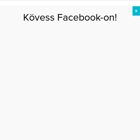
X
Kövess Facebook-on!
DIÉTA
FOGYÁS
EDZÉS
ZSÍRÉGETÉS
KEREKFENÉK
HASIZOM
FEHÉRJE
Főoldal
>
EGÉSZSÉG
>
5 ok, miért olyan jók az antioxidánsok
5 OK, MIÉRT OLYAN JÓK AZ