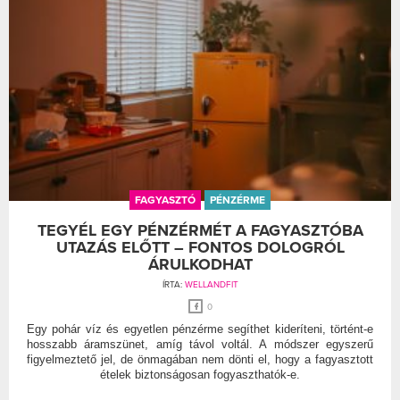
FAGYASZTÓ
PÉNZÉRME
TEGYÉL EGY PÉNZÉRMÉT A FAGYASZTÓBA
UTAZÁS ELŐTT – FONTOS DOLOGRÓL
ÁRULKODHAT
ÍRTA:
WELLANDFIT
0
Egy pohár víz és egyetlen pénzérme segíthet kideríteni, történt-e
hosszabb áramszünet, amíg távol voltál. A módszer egyszerű
figyelmeztető jel, de önmagában nem dönti el, hogy a fagyasztott
ételek biztonságosan fogyaszthatók-e.