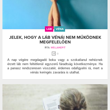
LÁB
VÉNA
JELEK, HOGY A LÁB VÉNÁI NEM MŰKÖDNEK
MEGFELELŐEN
ÍRTA:
WELLANDFIT
0
A nap végére megdagadó boka vagy a szokatlanul nehéznek
érzett láb nem feltétlenül egyszerű fáradtság következménye. Ha
a panasz rendszeresen visszatér, érdemes odafigyelni rá, mert a
vénás keringés zavarára is utalhat.