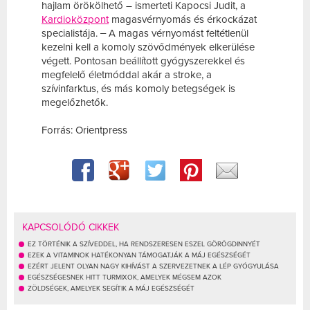
hajlam örökölhető – ismerteti Kapocsi Judit, a
Kardioközpont
magasvérnyomás és érkockázat
specialistája. ‒ A magas vérnyomást feltétlenül
kezelni kell a komoly szövődmények elkerülése
végett. Pontosan beállított gyógyszerekkel és
megfelelő életmóddal akár a stroke, a
szívinfarktus, és más komoly betegségek is
megelőzhetők.
Forrás: Orientpress
KAPCSOLÓDÓ CIKKEK
EZ TÖRTÉNIK A SZÍVEDDEL, HA RENDSZERESEN ESZEL GÖRÖGDINNYÉT
EZEK A VITAMINOK HATÉKONYAN TÁMOGATJÁK A MÁJ EGÉSZSÉGÉT
EZÉRT JELENT OLYAN NAGY KIHÍVÁST A SZERVEZETNEK A LÉP GYÓGYULÁSA
EGÉSZSÉGESNEK HITT TURMIXOK, AMELYEK MÉGSEM AZOK
ZÖLDSÉGEK, AMELYEK SEGÍTIK A MÁJ EGÉSZSÉGÉT