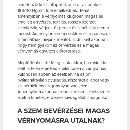
hipertenzív krízis állapotát, amikor az értékek
180/110 Hgmm fölé emelkednek. Tehát
amennyiben a vérnyomás kiugróan magas és
emellett orrvérzés, fejfájás, rossz közérzet
jelentkezik, várjunk öt percet és ismételjük meg a
mérést. Amennyiben nem csökken és a panaszok
is fennállnak, hívjunk mentőt. Tudni kell azonban,
hogy nem gyakori az orrvérzés és a magas
vérnyomás együttes előfordulása.
Megtörténhet, de főleg csak akkor, ha rövid idő
alatt hirtelen emelkedik jelentősen a vérnyomás,
különösen abban az esetben, ha az orr
nyálkahártyáján gyulladás, kiszáradt állapot vagy
kis sérülékeny ér-gomolyag van jelen.
Amennyiben azonban rendszeresen jelentkeznek
ezek a tünetek, érdemes kivizsgáltatni magunkat.
A SZEM BEVÉRZÉSEI MAGAS
VÉRNYOMÁSRA UTALNAK?