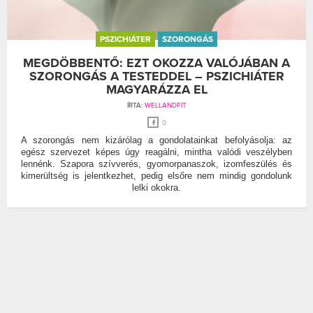
PSZICHIÁTER
SZORONGÁS
MEGDÖBBENTŐ: EZT OKOZZA VALÓJÁBAN A
SZORONGÁS A TESTEDDEL – PSZICHIÁTER
MAGYARÁZZA EL
ÍRTA:
WELLANDFIT
0
A szorongás nem kizárólag a gondolatainkat befolyásolja: az
egész szervezet képes úgy reagálni, mintha valódi veszélyben
lennénk. Szapora szívverés, gyomorpanaszok, izomfeszülés és
kimerültség is jelentkezhet, pedig elsőre nem mindig gondolunk
lelki okokra.