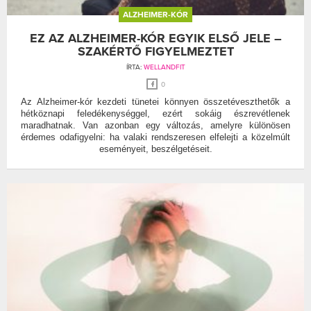
ALZHEIMER-KÓR
EZ AZ ALZHEIMER-KÓR EGYIK ELSŐ JELE –
SZAKÉRTŐ FIGYELMEZTET
ÍRTA:
WELLANDFIT
0
Az Alzheimer-kór kezdeti tünetei könnyen összetéveszthetők a
hétköznapi feledékenységgel, ezért sokáig észrevétlenek
maradhatnak. Van azonban egy változás, amelyre különösen
érdemes odafigyelni: ha valaki rendszeresen elfelejti a közelmúlt
eseményeit, beszélgetéseit.