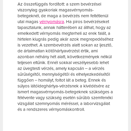
Az összefüggés fordított: a szem bevérzései
viszonylag gyakoriak magasvérnyomás-
betegeknél, de maga a bevérzés nem feltétlenül
utal magas
vérnyomásra
. Ha piros bevérzéseket
tapasztalunk, annak hátterében az állhat, hogy az
emelkedett vérnyomás megterheli az erek falát, a
hirtelen kiugrás pedig akár azok megrepedéséhez
is vezethet. A szembevérzés alatt sokan az ijesztő,
de ártalmatlan kötőhártyavérzést értik, ami
azonban néhány hét alatt, következmények nélkül
teljesen eltűnik. Ennél sokkal veszélyesebb lehet
az üvegtesti vérzés, amely kapcsán ‒ a vérzés
sűrűségétől, mennyiségétől és elhelyezkedésétől
függően ‒ homályt, foltot lát a beteg. Ennek és
súlyos látóideghártya-vérzésnek a kivédésére az
ismert magasvérnyomás-betegeknek szükséges a
félévente vagy szükség esetén sűrűbb szemfenéki
vizsgálat szemnyomás méréssel, a laborvizsgálat
és a rendszeres vérnyomáskontroll.