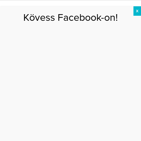
X
Kövess Facebook-on!
DIÉTA
FOGYÁS
EDZÉS
ZSÍRÉGETÉS
KEREKFENÉK
HASIZOM
FEHÉRJE
Főoldal
>
EGÉSZSÉG
>
Miről ismerhető fel a magas vérnyomás?
MIRŐL ISMERHETŐ FEL A MAGAS