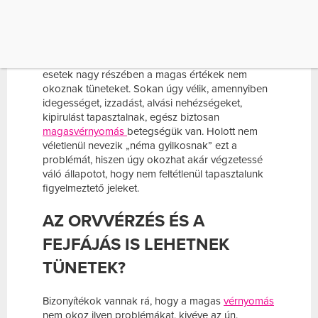
NE VÁRJON A JELEKRE!
Ha kizárólag a magas vérnyomásra jellemző
tüneteket keresünk, nem fogunk találni, ugyanis az
esetek nagy részében a magas értékek nem
okoznak tüneteket. Sokan úgy vélik, amennyiben
idegességet, izzadást, alvási nehézségeket,
kipirulást tapasztalnak, egész biztosan
magasvérnyomás
betegségük van. Holott nem
véletlenül nevezik „néma gyilkosnak” ezt a
problémát, hiszen úgy okozhat akár végzetessé
váló állapotot, hogy nem feltétlenül tapasztalunk
figyelmeztető jeleket.
AZ ORVVÉRZÉS ÉS A
FEJFÁJÁS IS LEHETNEK
TÜNETEK?
Bizonyítékok vannak rá, hogy a magas
vérnyomás
nem okoz ilyen problémákat, kivéve az ún.