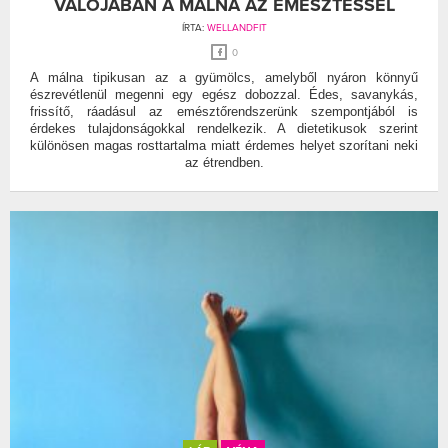
VALÓJÁBAN A MÁLNA AZ EMÉSZTÉSSEL
ÍRTA:
WELLANDFIT
0
A málna tipikusan az a gyümölcs, amelyből nyáron könnyű
észrevétlenül megenni egy egész dobozzal. Édes, savanykás,
frissítő, ráadásul az emésztőrendszerünk szempontjából is
érdekes tulajdonságokkal rendelkezik. A dietetikusok szerint
különösen magas rosttartalma miatt érdemes helyet szorítani neki
az étrendben.