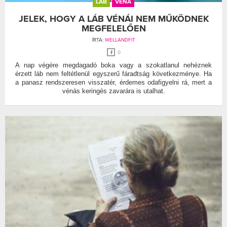
LÁB
VÉNA
JELEK, HOGY A LÁB VÉNÁI NEM MŰKÖDNEK
MEGFELELŐEN
ÍRTA:
WELLANDFIT
0
A nap végére megdagadó boka vagy a szokatlanul nehéznek
érzett láb nem feltétlenül egyszerű fáradtság következménye. Ha
a panasz rendszeresen visszatér, érdemes odafigyelni rá, mert a
vénás keringés zavarára is utalhat.