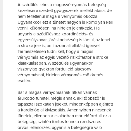
A szédülés lehet a magasvérnyomás betegség
kezelésére szedett gyógyszerek mellékhatása, de
nem feltétlenül maga a vérnyomás okozza.
Ugyanakkor ezt a tünetet nagyon is komolyan kell
venni, különösen, ha hirtelen jelentkezik. Ha
ugyanis a szédüléshez koordinációs- és
egyensúlyzavar, járási nehézség is társul, az lehet
a stroke jele is, ami azonnali ellátást igényel.
Természetesen tudni kell, hogy a magas
vérnyomás az egyik vezető rizikófaktor a stroke
kialakulásában. A szédülés ugyanakkor
viszonylag gyakran fordul elő alacsony
vérnyomásnál, hirtelen vérnyomás csökkenés
esetén.
Bár a magas vérnyomásnak ritkán vannak
árulkodó tünetei, mégis annak, aki többször is
tapasztal szokatlan jeleket, mindenképpen ajánlott
a kardiológiai kivizsgálás. Amennyiben nincsenek
tünetek, ellenben a családban már előfordult ez a
betegség, szintén fontos lenne a rendszeres
orvosi ellenőrzés, ugyanis a betegségre való