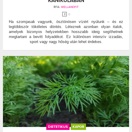
KÁNIKULÁBAN
ÍRTA:
WELLANDFIT
0
Ha szomjasak vagyunk, ösztönösen vízért nyúlunk – és ez
legtöbbször tökéletes döntés. Léteznek azonban olyan italok,
amelyek bizonyos helyzetekben hosszabb ideig segíthetnek
megtartani a bevitt folyadékot. Ez különösen intenzív izzadás,
sport vagy nagy hőség után lehet érdekes.
DIETETIKUS
KAPOR