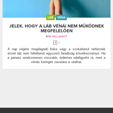
LÁB
VÉNA
JELEK, HOGY A LÁB VÉNÁI NEM MŰKÖDNEK
MEGFELELŐEN
ÍRTA:
WELLANDFIT
0
A nap végére megdagadó boka vagy a szokatlanul nehéznek
érzett láb nem feltétlenül egyszerű fáradtság következménye. Ha
a panasz rendszeresen visszatér, érdemes odafigyelni rá, mert a
vénás keringés zavarára is utalhat.