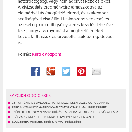
háttérbetegség, vagy nem adekvát kezelés okoz.
A kivizsgálás eredményeire támasz
kodva az
életmódváltás (megfelelő étrend, és szakember
segítségével elsajátított testmozgás végzése) és
az esetleg korrigált gyógyszeres kezelés lehetővé
teszi, hogy a vérnyomást a megfelelő értékek
között tarthassuk és orvosolhassuk az ingadozást
is.
Forrás:
KardioKözpont
KAPCSOLÓDÓ CIKKEK
EZ TÖRTÉNIK A SZÍVEDDEL, HA RENDSZERESEN ESZEL GÖRÖGDINNYÉT
EZEK A VITAMINOK HATÉKONYAN TÁMOGATJÁK A MÁJ EGÉSZSÉGÉT
EZÉRT JELENT OLYAN NAGY KIHÍVÁST A SZERVEZETNEK A LÉP GYÓGYULÁSA
EGÉSZSÉGESNEK HITT TURMIXOK, AMELYEK MÉGSEM AZOK
ZÖLDSÉGEK, AMELYEK SEGÍTIK A MÁJ EGÉSZSÉGÉT