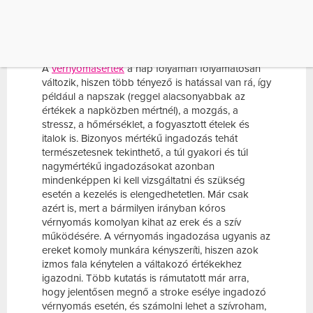
MI BEFOLYÁSOLJA AZ
ÉRTÉKET?
A
vérnyomásérték
a nap folyamán folyamatosan
változik, hiszen több tényező is hatással van rá, így
például a napszak (reggel alacsonyabbak az
értékek a napközben mértnél), a mozgás, a
stressz, a hőmérséklet, a fogyasztott ételek és
italok is. Bizonyos mértékű ingadozás tehát
természetesnek tekinthető, a túl gyakori és túl
nagymértékű ingadozásokat azonban
mindenképpen ki kell vizsgáltatni és szükség
esetén a kezelés is elengedhetetlen. Már csak
azért is, mert a bármilyen irányban kóros
vérnyomás komolyan kihat az erek és a szív
működésére. A vérnyomás ingadozása ugyanis az
ereket komoly munkára kényszeríti, hiszen azok
izmos fala kénytelen a váltakozó értékekhez
igazodni. Több kutatás is rámutatott már arra,
hogy jelentősen megnő a stroke esélye ingadozó
vérnyomás esetén, és számolni lehet a szívroham,