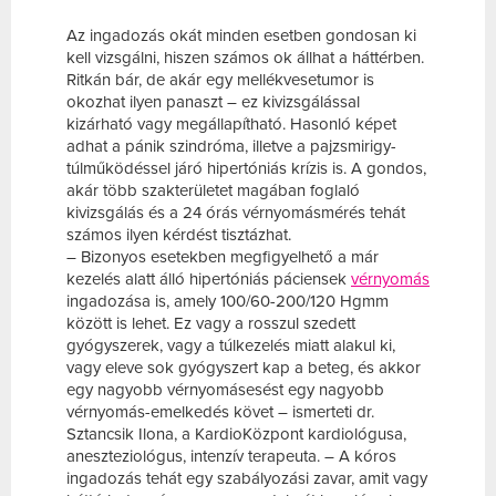
Az ingadozás okát minden esetben gondosan ki
kell vizsgálni, hiszen számos ok állhat a háttérben.
Ritkán bár, de akár egy mellékvesetumor is
okozhat ilyen panaszt – ez kivizsgálással
kizárható vagy megállapítható. Hasonló képet
adhat a pánik szindróma, illetve a pajzsmirigy-
túlműködéssel járó hipertóniás krízis is. A gondos,
akár több szakterületet magában foglaló
kivizsgálás és a 24 órás vérnyomásmérés tehát
számos ilyen kérdést tisztázhat.
– Bizonyos esetekben megfigyelhető a már
kezelés alatt álló hipertóniás páciensek
vérnyomás
ingadozása is, amely 100/60-200/120 Hgmm
között is lehet. Ez vagy a rosszul szedett
gyógyszerek, vagy a túlkezelés miatt alakul ki,
vagy eleve sok gyógyszert kap a beteg, és akkor
egy nagyobb vérnyomásesést egy nagyobb
vérnyomás-emelkedés követ – ismerteti dr.
Sztancsik Ilona, a KardioKözpont kardiológusa,
aneszteziológus, intenzív terapeuta. – A kóros
ingadozás tehát egy szabályozási zavar, amit vagy