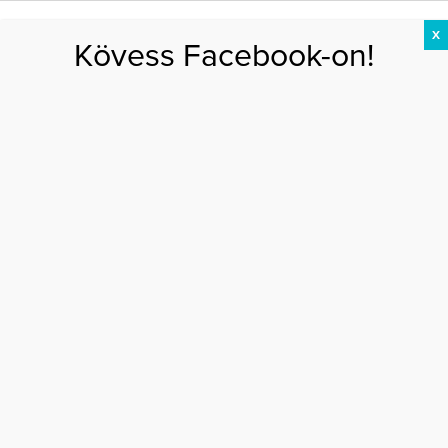
X
Kövess Facebook-on!
DIÉTA
FOGYÁS
EDZÉS
ZSÍRÉGETÉS
KEREKFENÉK
HASIZOM
FEHÉRJE
Főoldal
>
EGÉSZSÉG
>
Fáradtság és vérnyomászavar? Ez az oka
FÁRADTSÁG ÉS VÉRNYOMÁSZAVAR? EZ AZ