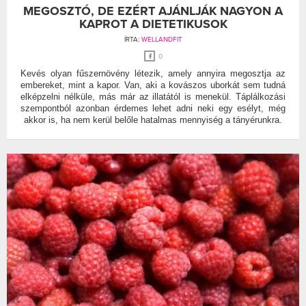
MEGOSZTÓ, DE EZÉRT AJÁNLJÁK NAGYON A
KAPROT A DIETETIKUSOK
ÍRTA:
WELLANDFIT
0
Kevés olyan fűszernövény létezik, amely annyira megosztja az
embereket, mint a kapor. Van, aki a kovászos uborkát sem tudná
elképzelni nélküle, más már az illatától is menekül. Táplálkozási
szempontból azonban érdemes lehet adni neki egy esélyt, még
akkor is, ha nem kerül belőle hatalmas mennyiség a tányérunkra.