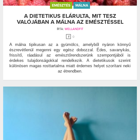
EMÉSZTÉS
MÁLNA
A DIETETIKUS ELÁRULTA, MIT TESZ
VALÓJÁBAN A MÁLNA AZ EMÉSZTÉSSEL
ÍRTA:
WELLANDFIT
0
A málna tipikusan az a gyümölcs, amelyből nyáron könnyű
észrevétlenül megenni egy egész dobozzal. Édes, savanykás,
frissítő, ráadásul az emésztőrendszerünk szempontjából is
érdekes tulajdonságokkal rendelkezik. A dietetikusok szerint
különösen magas rosttartalma miatt érdemes helyet szorítani neki
az étrendben.