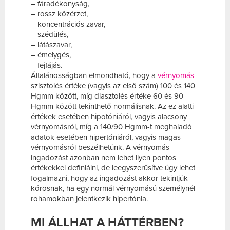
– fáradékonyság,
– rossz közérzet,
– koncentrációs zavar,
– szédülés,
– látászavar,
– émelygés,
– fejfájás.
Általánosságban elmondható, hogy a
vérnyomás
szisztolés értéke (vagyis az első szám) 100 és 140
Hgmm között, míg diasztolés értéke 60 és 90
Hgmm között tekinthető normálisnak. Az ez alatti
értékek esetében hipotóniáról, vagyis alacsony
vérnyomásról, míg a 140/90 Hgmm-t meghaladó
adatok esetében hipertóniáról, vagyis magas
vérnyomásról beszélhetünk. A vérnyomás
ingadozást azonban nem lehet ilyen pontos
értékekkel definiálni, de leegyszerűsítve úgy lehet
fogalmazni, hogy az ingadozást akkor tekintjük
kórosnak, ha egy normál vérnyomású személynél
rohamokban jelentkezik hipertónia.
MI ÁLLHAT A HÁTTÉRBEN?