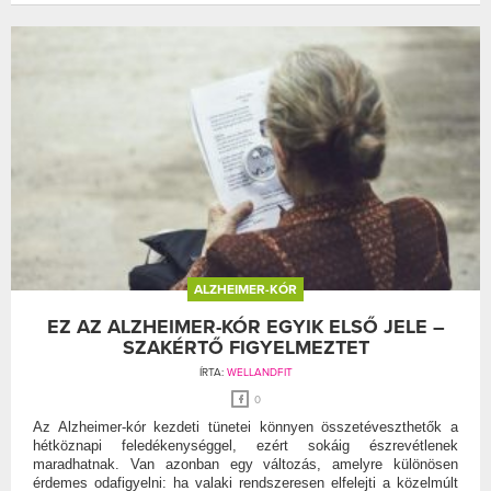
ALZHEIMER-KÓR
EZ AZ ALZHEIMER-KÓR EGYIK ELSŐ JELE –
SZAKÉRTŐ FIGYELMEZTET
ÍRTA:
WELLANDFIT
0
Az Alzheimer-kór kezdeti tünetei könnyen összetéveszthetők a
hétköznapi feledékenységgel, ezért sokáig észrevétlenek
maradhatnak. Van azonban egy változás, amelyre különösen
érdemes odafigyelni: ha valaki rendszeresen elfelejti a közelmúlt