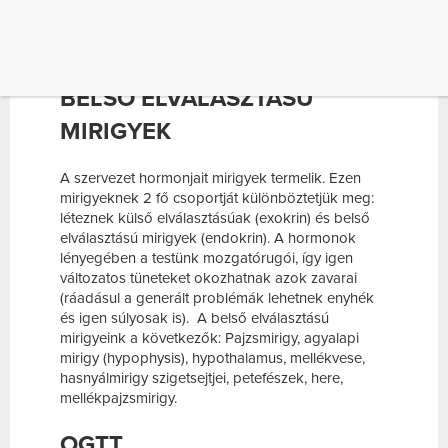
fel a betegek életében. Dr. Polyák Annamária,
a
Budai Endokrinközpont endokrinológusa ezeket
szedte össze.
BELSŐ ELVÁLASZTÁSÚ
MIRIGYEK
A szervezet hormonjait mirigyek termelik. Ezen
mirigyeknek 2 fő csoportját különböztetjük meg:
léteznek külső elválasztásúak (exokrin) és belső
elválasztású mirigyek (endokrin). A hormonok
lényegében a testünk mozgatórugói, így igen
változatos tüneteket okozhatnak azok zavarai
(ráadásul a generált problémák lehetnek enyhék
és igen súlyosak is). A belső elválasztású
mirigyeink a következők: Pajzsmirigy, agyalapi
mirigy (hypophysis), hypothalamus, mellékvese,
hasnyálmirigy szigetsejtjei, petefészek, here,
mellékpajzsmirigy.
OGTT