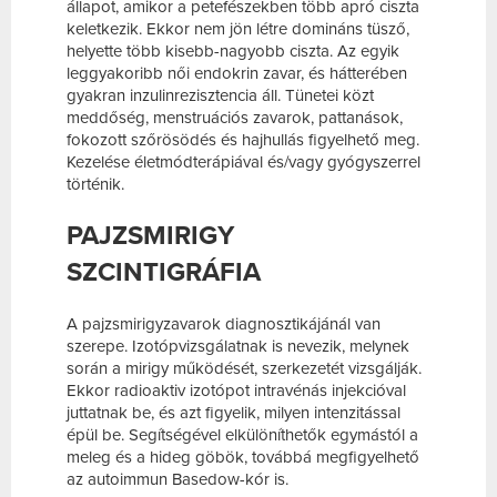
állapot, amikor a petefészekben több apró ciszta
keletkezik. Ekkor nem jön létre domináns tüsző,
helyette több kisebb-nagyobb ciszta. Az egyik
leggyakoribb női endokrin zavar, és hátterében
gyakran inzulinrezisztencia áll. Tünetei közt
meddőség, menstruációs zavarok, pattanások,
fokozott szőrösödés és hajhullás figyelhető meg.
Kezelése életmódterápiával és/vagy gyógyszerrel
történik.
PAJZSMIRIGY
SZCINTIGRÁFIA
A pajzsmirigyzavarok diagnosztikájánál van
szerepe. Izotópvizsgálatnak is nevezik, melynek
során a mirigy működését, szerkezetét vizsgálják.
Ekkor radioaktiv izotópot intravénás injekcióval
juttatnak be, és azt figyelik, milyen intenzitással
épül be. Segítségével elkülöníthetők egymástól a
meleg és a hideg göbök, továbbá megfigyelhető
az autoimmun Basedow-kór is.