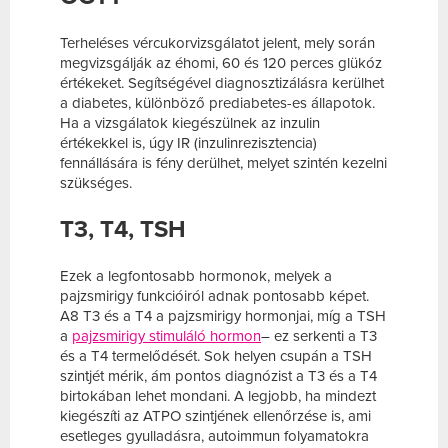
Terheléses vércukorvizsgálatot jelent, mely során
megvizsgálják az éhomi, 60 és 120 perces glükóz
értékeket. Segítségével diagnosztizálásra kerülhet
a diabetes, különböző prediabetes-es állapotok.
Ha a vizsgálatok kiegészülnek az inzulin
értékekkel is, úgy IR (inzulinrezisztencia)
fennállására is fény derülhet, melyet szintén kezelni
szükséges.
T3, T4, TSH
Ezek a legfontosabb hormonok, melyek a
pajzsmirigy funkcióiról adnak pontosabb képet.
A8 T3 és a T4 a pajzsmirigy hormonjai, míg a TSH
a
pajzsmirigy stimuláló hormon
– ez serkenti a T3
és a T4 termelődését. Sok helyen csupán a TSH
szintjét mérik, ám pontos diagnózist a T3 és a T4
birtokában lehet mondani. A legjobb, ha mindezt
kiegészíti az ATPO szintjének ellenőrzése is, ami
esetleges gyulladásra, autoimmun folyamatokra