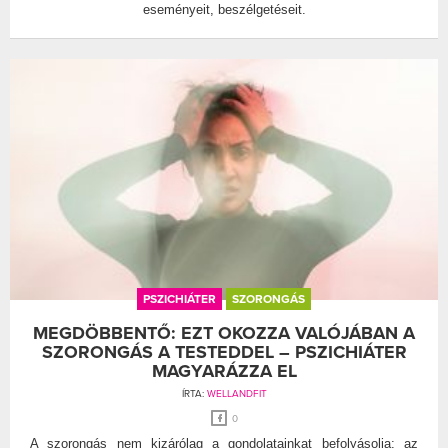
eseményeit, beszélgetéseit.
PSZICHIÁTER
SZORONGÁS
MEGDÖBBENTŐ: EZT OKOZZA VALÓJÁBAN A
SZORONGÁS A TESTEDDEL – PSZICHIÁTER
MAGYARÁZZA EL
ÍRTA:
WELLANDFIT
0
A szorongás nem kizárólag a gondolatainkat befolyásolja: az