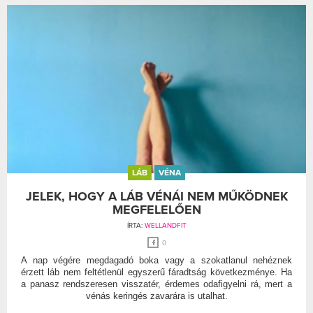
LÁB
VÉNA
JELEK, HOGY A LÁB VÉNÁI NEM MŰKÖDNEK
MEGFELELŐEN
ÍRTA:
WELLANDFIT
0
A nap végére megdagadó boka vagy a szokatlanul nehéznek
érzett láb nem feltétlenül egyszerű fáradtság következménye. Ha
a panasz rendszeresen visszatér, érdemes odafigyelni rá, mert a
vénás keringés zavarára is utalhat.