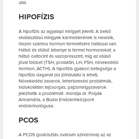
utal.
HIPOFÍZIS
A hipofízis az agyalapi mirigyet jelenti. A belső
elválasztású mirigyek karmesterének is nevezik,
hiszen számos hormon termelésére hatással van.
Hátsó és elülső lebenye is termel hormonokat: a
hátsó oxitocint és vazopresszint, míg az elülső
jóval többet (TSH, prolaktin, LH, FSH, növekedési
hormon, ACTH). A hipofízis gyakori betegsége a
hipofízis daganat (ez jóindulatú is lehet).
Növekedési zavarok, teherbeesési problémák,
indokolatlan tejcsorgás, pajzsmirigyzavarok
jelezhetik a problémát- mondja dr. Polyák
Annamária, a Budai Endokrinközpont
endokrinológusa.
PCOS
A PCOS (policisztás ovárium szindróma) az az