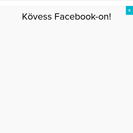
X
Kövess Facebook-on!
DIÉTA
FOGYÁS
EDZÉS
ZSÍRÉGETÉS
KEREKFENÉK
HASIZOM
FEHÉRJE
Főoldal
>
EGÉSZSÉG
>
Endokrinológiai kisokos – mi mit jelent?
ENDOKRINOLÓGIAI KISOKOS – MI MIT