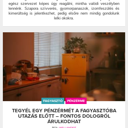
egész szervezet képes úgy reagálni, mintha valódi veszélyben
lennénk. Szapora szívverés, gyomorpanaszok, izomfeszülés és
kimerültség is jelentkezhet, pedig elsőre nem mindig gondolunk
lelki okokra.
FAGYASZTÓ
PÉNZÉRME
TEGYÉL EGY PÉNZÉRMÉT A FAGYASZTÓBA
UTAZÁS ELŐTT – FONTOS DOLOGRÓL
ÁRULKODHAT
ÍRTA:
WELLANDFIT