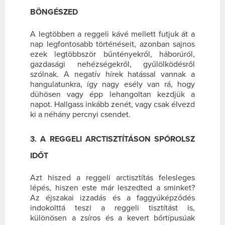
BÖNGÉSZED
A legtöbben a reggeli kávé mellett futjuk át a
nap legfontosabb történéseit, azonban sajnos
ezek legtöbbször bűntényekről, háborúról,
gazdasági nehézségekről, gyűlölködésről
szólnak. A negatív hírek hatással vannak a
hangulatunkra, így nagy esély van rá, hogy
dühösen vagy épp lehangoltan kezdjük a
napot. Hallgass inkább zenét, vagy csak élvezd
ki a néhány percnyi csendet.
3. A REGGELI ARCTISZTÍTÁSON SPÓROLSZ
IDŐT
Azt hiszed a reggeli arctisztítás felesleges
lépés, hiszen este már leszedted a sminket?
Az éjszakai izzadás és a faggyúképződés
indokolttá teszi a reggeli tisztítást is,
különösen a zsíros és a kevert bőrtípusúak