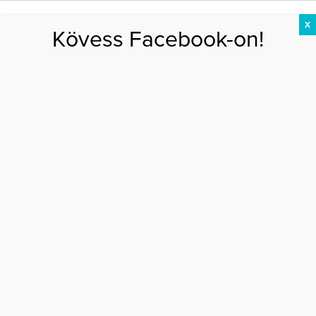
X
Kövess Facebook-on!
DIÉTA
FOGYÁS
EDZÉS
ZSÍRÉGETÉS
KEREKFENÉK
HASIZOM
FEHÉRJE
Főoldal
>
EGÉSZSÉG
>
Ez az 5 legrosszabb reggeli szokás
EZ AZ 5 LEGROSSZABB REGGELI SZOKÁS