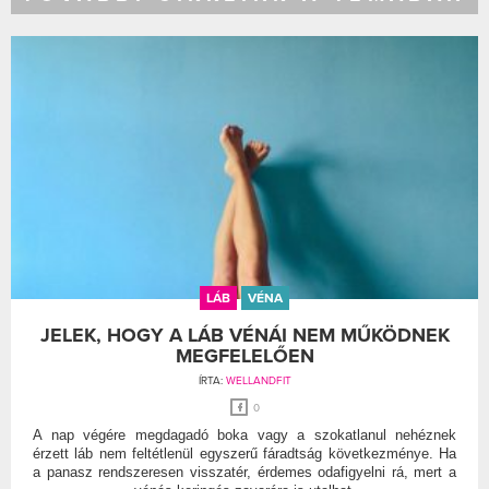
LÁB
VÉNA
JELEK, HOGY A LÁB VÉNÁI NEM MŰKÖDNEK
MEGFELELŐEN
ÍRTA:
WELLANDFIT
0
A nap végére megdagadó boka vagy a szokatlanul nehéznek
érzett láb nem feltétlenül egyszerű fáradtság következménye. Ha
a panasz rendszeresen visszatér, érdemes odafigyelni rá, mert a