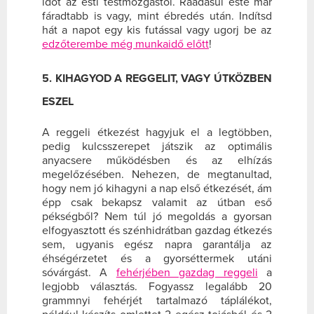
időt az esti testmozgástól. Ráadásul este már
fáradtabb is vagy, mint ébredés után. Indítsd
hát a napot egy kis futással vagy ugorj be az
edzőterembe még munkaidő előtt
!
5. KIHAGYOD A REGGELIT, VAGY ÚTKÖZBEN
ESZEL
A reggeli étkezést hagyjuk el a legtöbben,
pedig kulcsszerepet játszik az optimális
anyacsere működésben és az elhízás
megelőzésében. Nehezen, de megtanultad,
hogy nem jó kihagyni a nap első étkezését, ám
épp csak bekapsz valamit az útban eső
pékségből? Nem túl jó megoldás a gyorsan
elfogyasztott és szénhidrátban gazdag étkezés
sem, ugyanis egész napra garantálja az
éhségérzetet és a gyorséttermek utáni
sóvárgást. A
fehérjében gazdag reggeli
a
legjobb választás. Fogyassz legalább 20
grammnyi fehérjét tartalmazó táplálékot,