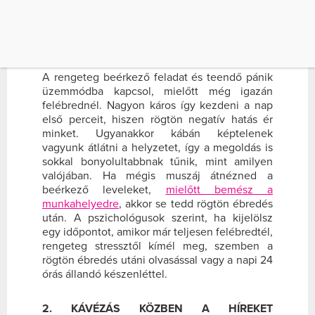
1. RÖGTÖN A MUNKAHELYI E-MAILEKET
OLVASOD
A rengeteg beérkező feladat és teendő pánik
üzemmódba kapcsol, mielőtt még igazán
felébrednél. Nagyon káros így kezdeni a nap
első perceit, hiszen rögtön negatív hatás ér
minket. Ugyanakkor kábán képtelenek
vagyunk átlátni a helyzetet, így a megoldás is
sokkal bonyolultabbnak tűnik, mint amilyen
valójában. Ha mégis muszáj átnézned a
beérkező leveleket,
mielőtt bemész a
munkahelyedre
, akkor se tedd rögtön ébredés
után. A pszichológusok szerint, ha kijelölsz
egy időpontot, amikor már teljesen felébredtél,
rengeteg stressztől kímél meg, szemben a
rögtön ébredés utáni olvasással vagy a napi 24
órás állandó készenléttel.
2. KÁVÉZÁS KÖZBEN A HÍREKET