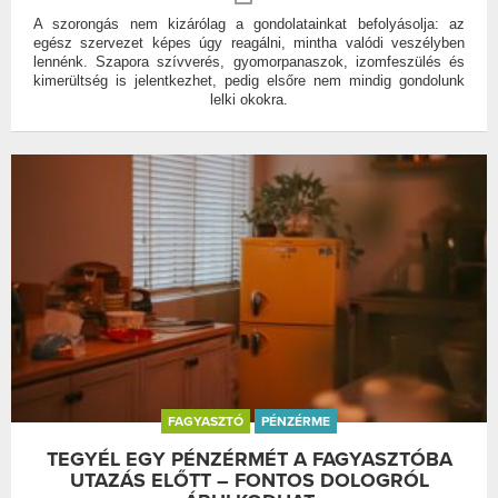
A szorongás nem kizárólag a gondolatainkat befolyásolja: az
egész szervezet képes úgy reagálni, mintha valódi veszélyben
lennénk. Szapora szívverés, gyomorpanaszok, izomfeszülés és
kimerültség is jelentkezhet, pedig elsőre nem mindig gondolunk
lelki okokra.
FAGYASZTÓ
PÉNZÉRME
TEGYÉL EGY PÉNZÉRMÉT A FAGYASZTÓBA
UTAZÁS ELŐTT – FONTOS DOLOGRÓL