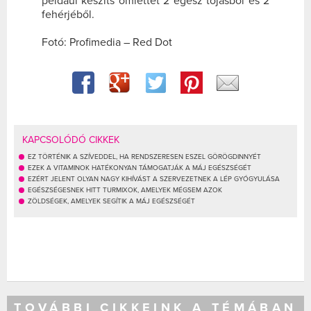
például készíts omlettet 2 egész tojásból és 2
fehérjéből.
Fotó: Profimedia – Red Dot
KAPCSOLÓDÓ CIKKEK
EZ TÖRTÉNIK A SZÍVEDDEL, HA RENDSZERESEN ESZEL GÖRÖGDINNYÉT
EZEK A VITAMINOK HATÉKONYAN TÁMOGATJÁK A MÁJ EGÉSZSÉGÉT
EZÉRT JELENT OLYAN NAGY KIHÍVÁST A SZERVEZETNEK A LÉP GYÓGYULÁSA
EGÉSZSÉGESNEK HITT TURMIXOK, AMELYEK MÉGSEM AZOK
ZÖLDSÉGEK, AMELYEK SEGÍTIK A MÁJ EGÉSZSÉGÉT
TOVÁBBI CIKKEINK A TÉMÁBAN