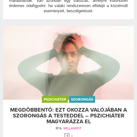
maradhatnak. Van azonban egy változás, amelyre különösen
érdemes odafigyelni: ha valaki rendszeresen elfelejti a közelmúlt
eseményeit, beszélgetéseit.
PSZICHIÁTER
SZORONGÁS
MEGDÖBBENTŐ: EZT OKOZZA VALÓJÁBAN A
SZORONGÁS A TESTEDDEL – PSZICHIÁTER
MAGYARÁZZA EL
ÍRTA:
WELLANDFIT
0