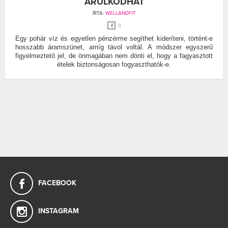
ÁRULKODHAT
ÍRTA:
WELLANDFIT
0
Egy pohár víz és egyetlen pénzérme segíthet kideríteni, történt-e
hosszabb áramszünet, amíg távol voltál. A módszer egyszerű
figyelmeztető jel, de önmagában nem dönti el, hogy a fagyasztott
ételek biztonságosan fogyaszthatók-e.
FACEBOOK
INSTAGRAM