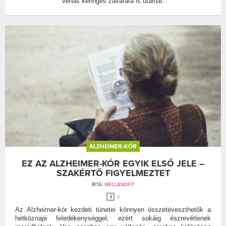
vénás keringés zavarára is utalhat.
ALZHEIMER-KÓR
EZ AZ ALZHEIMER-KÓR EGYIK ELSŐ JELE –
SZAKÉRTŐ FIGYELMEZTET
ÍRTA:
WELLANDFIT
0
Az Alzheimer-kór kezdeti tünetei könnyen összetéveszthetők a
hétköznapi feledékenységgel, ezért sokáig észrevétlenek