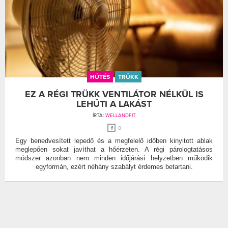
HŰTÉS
TRÜKK
EZ A RÉGI TRÜKK VENTILÁTOR NÉLKÜL IS
LEHŰTI A LAKÁST
ÍRTA:
WELLANDFIT
0
Egy benedvesített lepedő és a megfelelő időben kinyitott ablak
meglepően sokat javíthat a hőérzeten. A régi párologtatásos
módszer azonban nem minden időjárási helyzetben működik
egyformán, ezért néhány szabályt érdemes betartani.