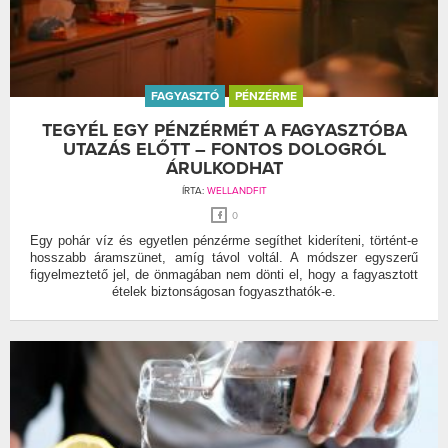
FAGYASZTÓ
PÉNZÉRME
TEGYÉL EGY PÉNZÉRMÉT A FAGYASZTÓBA
UTAZÁS ELŐTT – FONTOS DOLOGRÓL
ÁRULKODHAT
ÍRTA:
WELLANDFIT
0
Egy pohár víz és egyetlen pénzérme segíthet kideríteni, történt-e
hosszabb áramszünet, amíg távol voltál. A módszer egyszerű
figyelmeztető jel, de önmagában nem dönti el, hogy a fagyasztott
ételek biztonságosan fogyaszthatók-e.