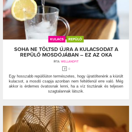
KULACS
REPÜLŐ
SOHA NE TÖLTSD ÚJRA A KULACSODAT A
REPÜLŐ MOSDÓJÁBAN – EZ AZ OKA
ÍRTA:
WELLANDFIT
0
Egy hosszabb repülőúton természetes, hogy újratöltenénk a kiürült
kulacsot, a mosdó csapja azonban nem feltétlenül erre való. Még
akkor is érdemes óvatosnak lenni, ha a víz tisztának és teljesen
szagtalannak látszik.