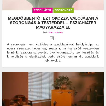
PSZICHIÁTER
SZORONGÁS
MEGDÖBBENTŐ: EZT OKOZZA VALÓJÁBAN A
SZORONGÁS A TESTEDDEL – PSZICHIÁTER
MAGYARÁZZA EL
ÍRTA:
WELLANDFIT
0
A szorongás nem kizárólag a gondolatainkat befolyásolja: az
egész szervezet képes úgy reagálni, mintha valódi veszélyben
lennénk. Szapora szívverés, gyomorpanaszok, izomfeszülés és
kimerültség is jelentkezhet, pedig elsőre nem mindig gondolunk
lelki okokra.