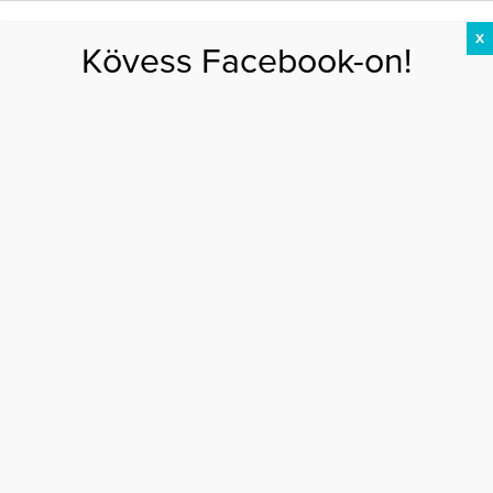
X
Kövess Facebook-on!
DIÉTA
FOGYÁS
EDZÉS
ZSÍRÉGETÉS
KEREKFENÉK
HASIZOM
FEHÉRJE
Főoldal
>
EGÉSZSÉG
>
A betegségről, ami minden második felnőttet érint
A BETEGSÉGRŐL, AMI MINDEN MÁSODIK