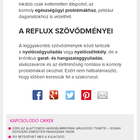
inkább csak kellemetlen állapotot, az
komoly
egészségügyi problémákhoz
, például
daganatokhoz is vezethet.
A REFLUX SZÖVŐDMÉNYEI
A leggyakoribb szövődmények közé tartozik
a
nyelőcsőgyulladás
vagy
nyelőcsőfekély
, de a
krónikus
garat- és hangszalaggyulladás
,
alvászavarok és az életminőség romlása is komoly
problémákat okozhat. Ezért nem hátbatámasztó,
hogy időben keressük fel a szakorvost.
KAPCSOLÓDÓ CIKKEK
EZEK AZ ALATTOMOS HASNYÁLMIRIGYRÁK ÁRULKODÓ TÜNETEI – SOKAN
EGYSZERŰ EMÉSZTÉSI PANASZNAK HISZIK
ÍGY BETEGÍTHET MEG A KULACSOD