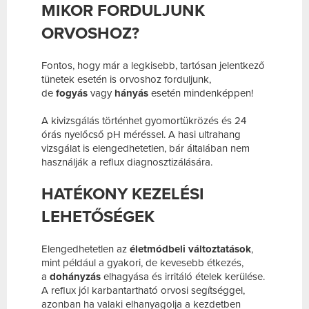
MIKOR FORDULJUNK
ORVOSHOZ?
Fontos, hogy már a legkisebb, tartósan jelentkező
tünetek esetén is orvoshoz forduljunk,
de
fogyás
vagy
hányás
esetén mindenképpen!
A kivizsgálás történhet gyomortükrözés és 24
órás nyelőcső pH méréssel. A hasi ultrahang
vizsgálat is elengedhetetlen, bár általában nem
használják a reflux diagnosztizálására.
HATÉKONY KEZELÉSI
LEHETŐSÉGEK
Elengedhetetlen az
életmódbeli változtatások
,
mint például a gyakori, de kevesebb étkezés,
a
dohányzás
elhagyása és irritáló ételek kerülése.
A reflux jól karbantartható orvosi segítséggel,
azonban ha valaki elhanyagolja a kezdetben