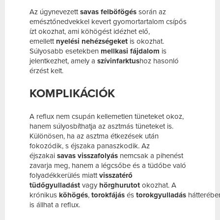
Az úgynevezett
savas felböfögés
során az
emésztőnedvekkel kevert gyomortartalom csípős
ízt okozhat, ami köhögést idézhet elő,
emellett
nyelési nehézségeket
is okozhat.
Súlyosabb esetekben
mellkasi fájdalom
is
jelentkezhet, amely a
szívinfarktus
hoz hasonló
érzést kelt.
KOMPLIKÁCIÓK
A reflux nem csupán kellemetlen tüneteket okoz,
hanem súlyosbíthatja az asztmás tüneteket is.
Különösen, ha az asztma étkezések után
fokozódik, s éjszaka panaszkodik. Az
éjszakai
savas visszafolyás
nemcsak a pihenést
zavarja meg, hanem a légcsőbe és a tüdőbe való
folyadékkerülés miatt
visszatérő
tüdőgyulladást
vagy
hörghurutot
okozhat. A
krónikus
köhögés
,
torokfájás
és
torokgyulladás
hátterébe
is állhat a reflux.