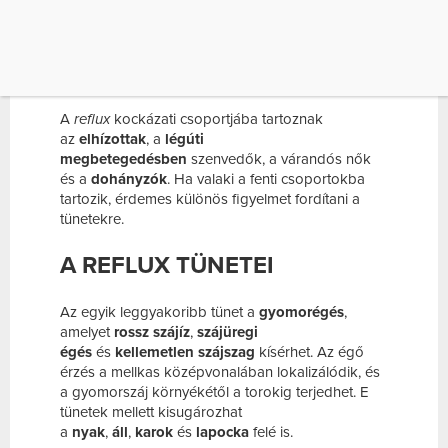
tapasztalhatnak refluxot evés után, ami a legtöbb
esetben 90%-ban kinőhető.
KIK A VESZÉLYEZTETETTEK?
A
reflux
kockázati csoportjába tartoznak
az
elhízottak
, a
légúti
megbetegedésben
szenvedők, a várandós nők
és a
dohányzók
. Ha valaki a fenti csoportokba
tartozik, érdemes különös figyelmet fordítani a
tünetekre.
A REFLUX TÜNETEI
Az egyik leggyakoribb tünet a
gyomorégés
,
amelyet
rossz szájíz
,
szájüregi
égés
és
kellemetlen szájszag
kísérhet. Az égő
érzés a mellkas középvonalában lokalizálódik, és
a gyomorszáj környékétől a torokig terjedhet. E
tünetek mellett kisugározhat
a
nyak
,
áll
,
karok
és
lapocka
felé is.