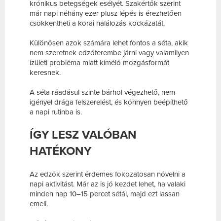
krónikus betegségek esélyét. Szakértők szerint
már napi néhány ezer plusz lépés is érezhetően
csökkentheti a korai halálozás kockázatát.
Különösen azok számára lehet fontos a séta, akik
nem szeretnek edzőterembe járni vagy valamilyen
ízületi probléma miatt kímélő mozgásformát
keresnek.
A séta ráadásul szinte bárhol végezhető, nem
igényel drága felszerelést, és könnyen beépíthető
a napi rutinba is.
ÍGY LESZ VALÓBAN
HATÉKONY
Az edzők szerint érdemes fokozatosan növelni a
napi aktivitást. Már az is jó kezdet lehet, ha valaki
minden nap 10–15 percet sétál, majd ezt lassan
emeli.