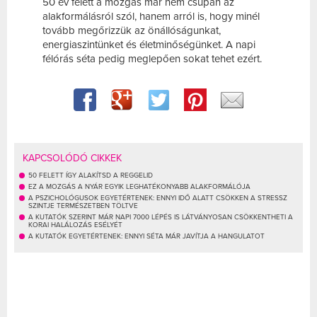
50 év felett a mozgás már nem csupán az
alakformálásról szól, hanem arról is, hogy minél
tovább megőrizzük az önállóságunkat,
energiaszintünket és életminőségünket. A napi
félórás séta pedig meglepően sokat tehet ezért.
KAPCSOLÓDÓ CIKKEK
50 FELETT ÍGY ALAKÍTSD A REGGELID
EZ A MOZGÁS A NYÁR EGYIK LEGHATÉKONYABB ALAKFORMÁLÓJA
A PSZICHOLÓGUSOK EGYETÉRTENEK: ENNYI IDŐ ALATT CSÖKKEN A STRESSZ
SZINTJE TERMÉSZETBEN TÖLTVE
A KUTATÓK SZERINT MÁR NAPI 7000 LÉPÉS IS LÁTVÁNYOSAN CSÖKKENTHETI A
KORAI HALÁLOZÁS ESÉLYÉT
A KUTATÓK EGYETÉRTENEK: ENNYI SÉTA MÁR JAVÍTJA A HANGULATOT