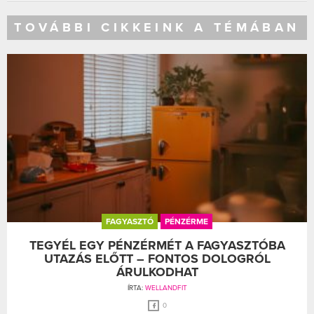
TOVÁBBI CIKKEINK A TÉMÁBAN
FAGYASZTÓ
PÉNZÉRME
TEGYÉL EGY PÉNZÉRMÉT A FAGYASZTÓBA
UTAZÁS ELŐTT – FONTOS DOLOGRÓL
ÁRULKODHAT
ÍRTA:
WELLANDFIT
0