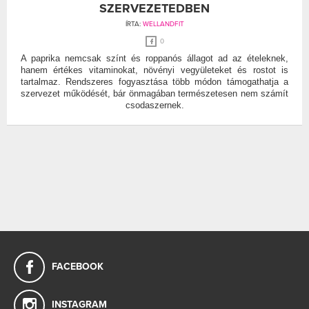
SZERVEZETEDBEN
ÍRTA:
WELLANDFIT
0
A paprika nemcsak színt és roppanós állagot ad az ételeknek,
hanem értékes vitaminokat, növényi vegyületeket és rostot is
tartalmaz. Rendszeres fogyasztása több módon támogathatja a
szervezet működését, bár önmagában természetesen nem számít
csodaszernek.
FACEBOOK
INSTAGRAM