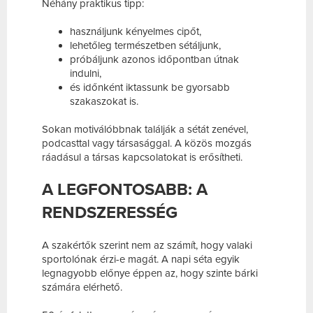
Néhány praktikus tipp:
használjunk kényelmes cipőt,
lehetőleg természetben sétáljunk,
próbáljunk azonos időpontban útnak
indulni,
és időnként iktassunk be gyorsabb
szakaszokat is.
Sokan motiválóbbnak találják a sétát zenével,
podcasttal vagy társasággal. A közös mozgás
ráadásul a társas kapcsolatokat is erősítheti.
A LEGFONTOSABB: A
RENDSZERESSÉG
A szakértők szerint nem az számít, hogy valaki
sportolónak érzi-e magát. A napi séta egyik
legnagyobb előnye éppen az, hogy szinte bárki
számára elérhető.