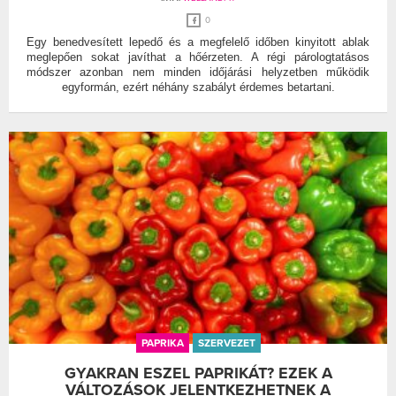
0
Egy benedvesített lepedő és a megfelelő időben kinyitott ablak
meglepően sokat javíthat a hőérzeten. A régi párologtatásos
módszer azonban nem minden időjárási helyzetben működik
egyformán, ezért néhány szabályt érdemes betartani.
PAPRIKA
SZERVEZET
GYAKRAN ESZEL PAPRIKÁT? EZEK A
VÁLTOZÁSOK JELENTKEZHETNEK A