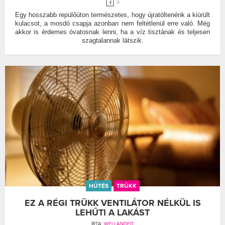
0
Egy hosszabb repülőúton természetes, hogy újratöltenénk a kiürült
kulacsot, a mosdó csapja azonban nem feltétlenül erre való. Még
akkor is érdemes óvatosnak lenni, ha a víz tisztának és teljesen
szagtalannak látszik.
HŰTÉS
TRÜKK
EZ A RÉGI TRÜKK VENTILÁTOR NÉLKÜL IS
LEHŰTI A LAKÁST
ÍRTA:
WELLANDFIT