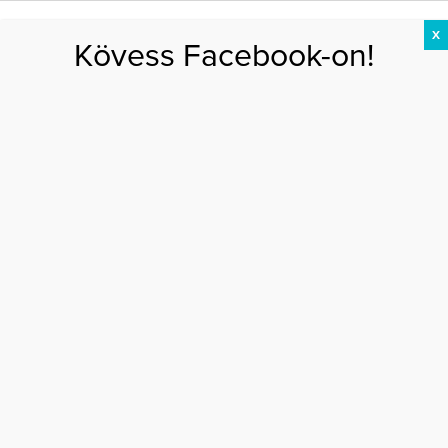
X
Kövess Facebook-on!
DIÉTA
FOGYÁS
EDZÉS
ZSÍRÉGETÉS
KEREKFENÉK
HASIZOM
FEHÉRJE
Főoldal
>
EGÉSZSÉG
>
Edzők szerint ennyit kell(ene) sétálni naponta 50
éves kor felett