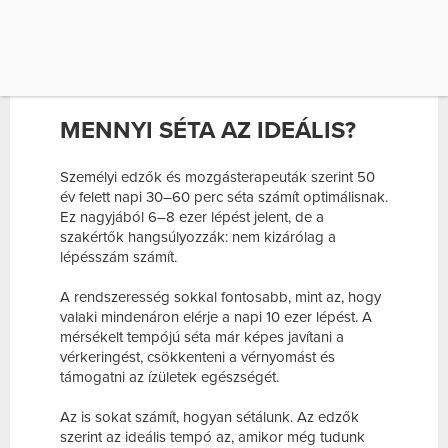
módon veszít az izomtömegből, lassul az
anyagcsere, és nő a szív- és érrendszeri
betegségek kockázata. A jó hír viszont az, hogy
már napi rendszeres séta is látványos változást
hozhat – nemcsak fizikailag, hanem mentálisan is.
MENNYI SÉTA AZ IDEÁLIS?
Személyi edzők és mozgásterapeuták szerint 50
év felett napi 30–60 perc séta számít optimálisnak.
Ez nagyjából 6–8 ezer lépést jelent, de a
szakértők hangsúlyozzák: nem kizárólag a
lépésszám számít.
A rendszeresség sokkal fontosabb, mint az, hogy
valaki mindenáron elérje a napi 10 ezer lépést. A
mérsékelt tempójú séta már képes javítani a
vérkeringést, csökkenteni a vérnyomást és
támogatni az ízületek egészségét.
Az is sokat számít, hogyan sétálunk. Az edzők
szerint az ideális tempó az, amikor még tudunk