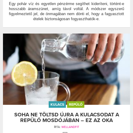
Egy pohár víz és egyetlen pénzérme segíthet kideríteni, történt-e
hosszabb áramszünet, amíg távol voltál. A módszer egyszerű
figyelmeztető jel, de önmagában nem dönti el, hogy a fagyasztott
ételek biztonságosan fogyaszthatók-e.
KULACS
REPÜLŐ
SOHA NE TÖLTSD ÚJRA A KULACSODAT A
REPÜLŐ MOSDÓJÁBAN – EZ AZ OKA
ÍRTA:
WELLANDFIT