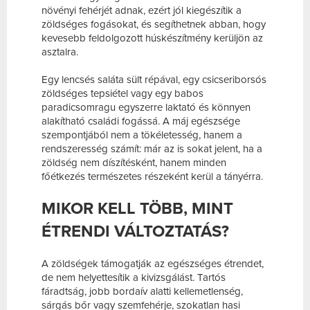
növényi fehérjét adnak, ezért jól kiegészítik a
zöldséges fogásokat, és segíthetnek abban, hogy
kevesebb feldolgozott húskészítmény kerüljön az
asztalra.
Egy lencsés saláta sült répával, egy csicseriborsós
zöldséges tepsiétel vagy egy babos
paradicsomragu egyszerre laktató és könnyen
alakítható családi fogássá. A máj egészsége
szempontjából nem a tökéletesség, hanem a
rendszeresség számít: már az is sokat jelent, ha a
zöldség nem díszítésként, hanem minden
főétkezés természetes részeként kerül a tányérra.
MIKOR KELL TÖBB, MINT
ÉTRENDI VÁLTOZTATÁS?
A zöldségek támogatják az egészséges étrendet,
de nem helyettesítik a kivizsgálást. Tartós
fáradtság, jobb bordaív alatti kellemetlenség,
sárgás bőr vagy szemfehérje, szokatlan hasi