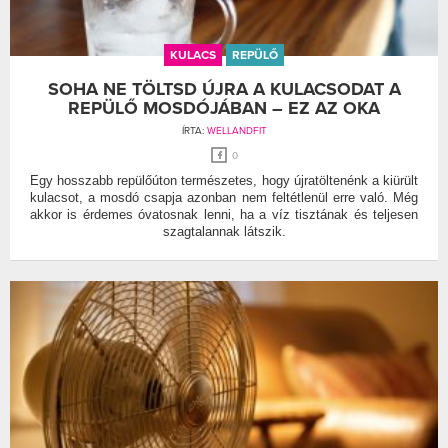
KULACS
REPÜLŐ
SOHA NE TÖLTSD ÚJRA A KULACSODAT A
REPÜLŐ MOSDÓJÁBAN – EZ AZ OKA
ÍRTA:
WELLANDFIT
0
Egy hosszabb repülőúton természetes, hogy újratöltenénk a kiürült
kulacsot, a mosdó csapja azonban nem feltétlenül erre való. Még
akkor is érdemes óvatosnak lenni, ha a víz tisztának és teljesen
szagtalannak látszik.