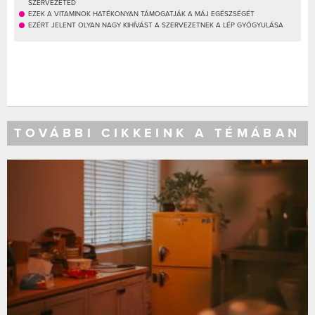
SZERVEZETED
EZEK A VITAMINOK HATÉKONYAN TÁMOGATJÁK A MÁJ EGÉSZSÉGÉT
EZÉRT JELENT OLYAN NAGY KIHÍVÁST A SZERVEZETNEK A LÉP GYÓGYULÁSA
TOVÁBBI CIKKEINK A TÉMÁBAN