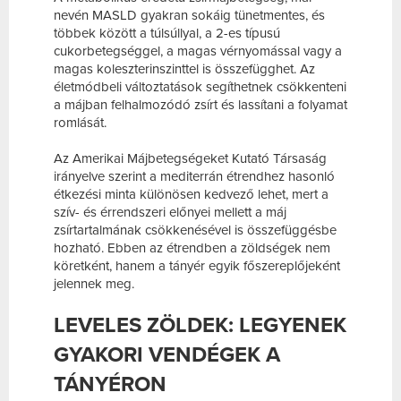
nevén MASLD gyakran sokáig tünetmentes, és
többek között a túlsúllyal, a 2-es típusú
cukorbetegséggel, a magas vérnyomással vagy a
magas koleszterinszinttel is összefügghet. Az
életmódbeli változtatások segíthetnek csökkenteni
a májban felhalmozódó zsírt és lassítani a folyamat
romlását.
Az Amerikai Májbetegségeket Kutató Társaság
irányelve szerint a mediterrán étrendhez hasonló
étkezési minta különösen kedvező lehet, mert a
szív- és érrendszeri előnyei mellett a máj
zsírtartalmának csökkenésével is összefüggésbe
hozható. Ebben az étrendben a zöldségek nem
köretként, hanem a tányér egyik főszereplőjeként
jelennek meg.
LEVELES ZÖLDEK: LEGYENEK
GYAKORI VENDÉGEK A
TÁNYÉRON