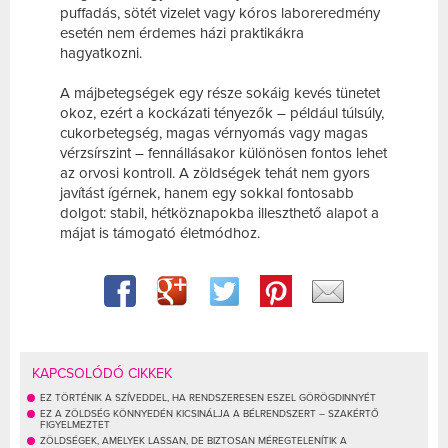
puffadás, sötét vizelet vagy kóros laboreredmény
esetén nem érdemes házi praktikákra
hagyatkozni.
A májbetegségek egy része sokáig kevés tünetet
okoz, ezért a kockázati tényezők – például túlsúly,
cukorbetegség, magas vérnyomás vagy magas
vérzsírszint – fennállásakor különösen fontos lehet
az orvosi kontroll. A zöldségek tehát nem gyors
javítást ígérnek, hanem egy sokkal fontosabb
dolgot: stabil, hétköznapokba illeszthető alapot a
májat is támogató életmódhoz.
KAPCSOLÓDÓ CIKKEK
EZ TÖRTÉNIK A SZÍVEDDEL, HA RENDSZERESEN ESZEL GÖRÖGDINNYÉT
EZ A ZÖLDSÉG KÖNNYEDÉN KICSINÁLJA A BÉLRENDSZERT – SZAKÉRTŐ
FIGYELMEZTET
ZÖLDSÉGEK, AMELYEK LASSAN, DE BIZTOSAN MÉREGTELENÍTIK A