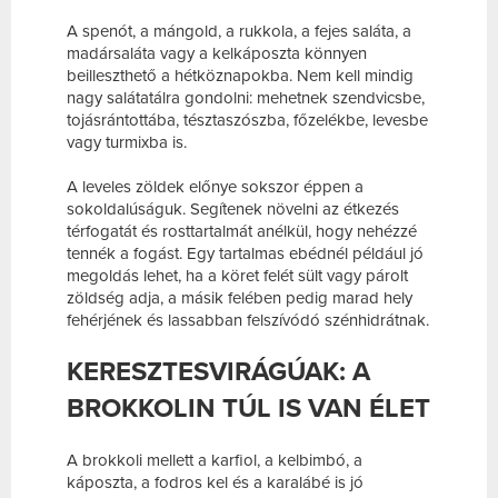
A spenót, a mángold, a rukkola, a fejes saláta, a
madársaláta vagy a kelkáposzta könnyen
beilleszthető a hétköznapokba. Nem kell mindig
nagy salátatálra gondolni: mehetnek szendvicsbe,
tojásrántottába, tésztaszószba, főzelékbe, levesbe
vagy turmixba is.
A leveles zöldek előnye sokszor éppen a
sokoldalúságuk. Segítenek növelni az étkezés
térfogatát és rosttartalmát anélkül, hogy nehézzé
tennék a fogást. Egy tartalmas ebédnél például jó
megoldás lehet, ha a köret felét sült vagy párolt
zöldség adja, a másik felében pedig marad hely
fehérjének és lassabban felszívódó szénhidrátnak.
KERESZTESVIRÁGÚAK: A
BROKKOLIN TÚL IS VAN ÉLET
A brokkoli mellett a karfiol, a kelbimbó, a
káposzta, a fodros kel és a karalábé is jó