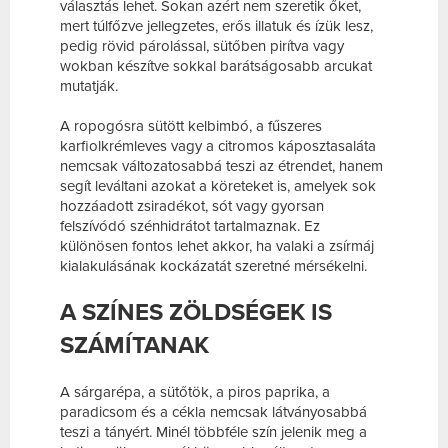
választás lehet. Sokan azért nem szeretik őket,
mert túlfőzve jellegzetes, erős illatuk és ízük lesz,
pedig rövid párolással, sütőben pirítva vagy
wokban készítve sokkal barátságosabb arcukat
mutatják.
A ropogósra sütött kelbimbó, a fűszeres
karfiolkrémleves vagy a citromos káposztasaláta
nemcsak változatosabbá teszi az étrendet, hanem
segít leváltani azokat a köreteket is, amelyek sok
hozzáadott zsiradékot, sót vagy gyorsan
felszívódó szénhidrátot tartalmaznak. Ez
különösen fontos lehet akkor, ha valaki a zsírmáj
kialakulásának kockázatát szeretné mérsékelni.
A SZÍNES ZÖLDSÉGEK IS
SZÁMÍTANAK
A sárgarépa, a sütőtök, a piros paprika, a
paradicsom és a cékla nemcsak látványosabbá
teszi a tányért. Minél többféle szín jelenik meg a