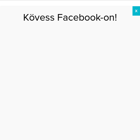
X
Kövess Facebook-on!
DIÉTA
FOGYÁS
EDZÉS
ZSÍRÉGETÉS
KEREKFENÉK
HASIZOM
FEHÉRJE
Főoldal
>
EGÉSZSÉG
>
Zöldségek, amelyek segítik a máj egészségét
ZÖLDSÉGEK, AMELYEK SEGÍTIK A MÁJ