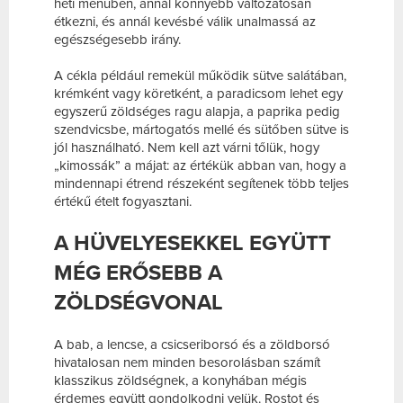
heti menüben, annál könnyebb változatosan
étkezni, és annál kevésbé válik unalmassá az
egészségesebb irány.
A cékla például remekül működik sütve salátában,
krémként vagy köretként, a paradicsom lehet egy
egyszerű zöldséges ragu alapja, a paprika pedig
szendvicsbe, mártogatós mellé és sütőben sütve is
jól használható. Nem kell azt várni tőlük, hogy
„kimossák” a májat: az értékük abban van, hogy a
mindennapi étrend részeként segítenek több teljes
értékű ételt fogyasztani.
A HÜVELYESEKKEL EGYÜTT
MÉG ERŐSEBB A
ZÖLDSÉGVONAL
A bab, a lencse, a csicseriborsó és a zöldborsó
hivatalosan nem minden besorolásban számít
klasszikus zöldségnek, a konyhában mégis
érdemes együtt gondolkodni velük. Rostot és