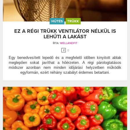
HŰTÉS
TRÜKK
EZ A RÉGI TRÜKK VENTILÁTOR NÉLKÜL IS
LEHŰTI A LAKÁST
ÍRTA:
WELLANDFIT
0
Egy benedvesített lepedő és a megfelelő időben kinyitott ablak
meglepően sokat javíthat a hőérzeten. A régi párologtatásos
módszer azonban nem minden időjárási helyzetben működik
egyformán, ezért néhány szabályt érdemes betartani.