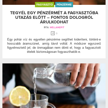
FAGYASZTÓ
PÉNZÉRME
TEGYÉL EGY PÉNZÉRMÉT A FAGYASZTÓBA
UTAZÁS ELŐTT – FONTOS DOLOGRÓL
ÁRULKODHAT
ÍRTA:
WELLANDFIT
0
Egy pohár víz és egyetlen pénzérme segíthet kideríteni, történt-e
hosszabb áramszünet, amíg távol voltál. A módszer egyszerű
figyelmeztető jel, de önmagában nem dönti el, hogy a fagyasztott
ételek biztonságosan fogyaszthatók-e.