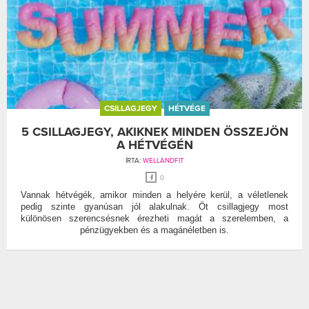
CSILLAGJEGY
HÉTVÉGE
5 CSILLAGJEGY, AKIKNEK MINDEN ÖSSZEJÖN
A HÉTVÉGÉN
ÍRTA:
WELLANDFIT
0
Vannak hétvégék, amikor minden a helyére kerül, a véletlenek
pedig szinte gyanúsan jól alakulnak. Öt csillagjegy most
különösen szerencsésnek érezheti magát a szerelemben, a
pénzügyekben és a magánéletben is.