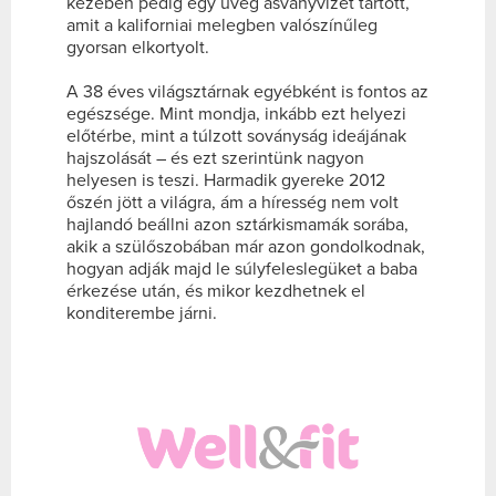
kezében pedig egy üveg ásványvizet tartott,
amit a kaliforniai melegben valószínűleg
gyorsan elkortyolt.
A 38 éves világsztárnak egyébként is fontos az
egészsége. Mint mondja, inkább ezt helyezi
előtérbe, mint a túlzott soványság ideájának
hajszolását – és ezt szerintünk nagyon
helyesen is teszi. Harmadik gyereke 2012
őszén jött a világra, ám a híresség nem volt
hajlandó beállni azon sztárkismamák sorába,
akik a szülőszobában már azon gondolkodnak,
hogyan adják majd le súlyfeleslegüket a baba
érkezése után, és mikor kezdhetnek el
konditerembe járni.