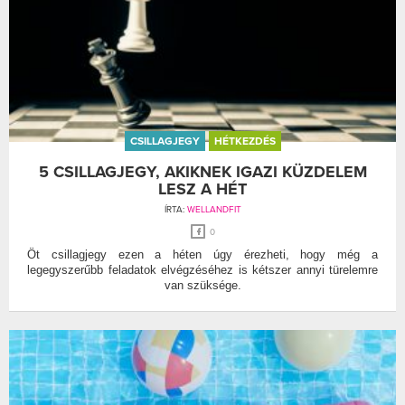
CSILLAGJEGY
HÉTKEZDÉS
5 CSILLAGJEGY, AKIKNEK IGAZI KÜZDELEM
LESZ A HÉT
ÍRTA:
WELLANDFIT
0
Öt csillagjegy ezen a héten úgy érezheti, hogy még a
legegyszerűbb feladatok elvégzéséhez is kétszer annyi türelemre
van szüksége.