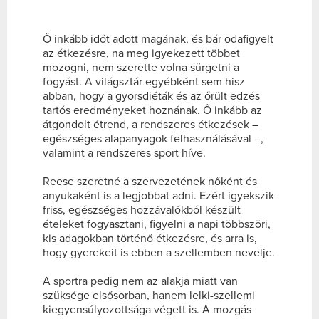
Ő inkább időt adott magának, és bár odafigyelt
az étkezésre, na meg igyekezett többet
mozogni, nem szerette volna sürgetni a
fogyást. A világsztár egyébként sem hisz
abban, hogy a gyorsdiéták és az őrült edzés
tartós eredményeket hoznának. Ő inkább az
átgondolt étrend, a rendszeres étkezések –
egészséges alapanyagok felhasználásával –,
valamint a rendszeres sport híve.
Reese szeretné a szervezetének nőként és
anyukaként is a legjobbat adni. Ezért igyekszik
friss, egészséges hozzávalókból készült
ételeket fogyasztani, figyelni a napi többszöri,
kis adagokban történő étkezésre, és arra is,
hogy gyerekeit is ebben a szellemben nevelje.
A sportra pedig nem az alakja miatt van
szüksége elsősorban, hanem lelki-szellemi
kiegyensúlyozottsága végett is. A mozgás