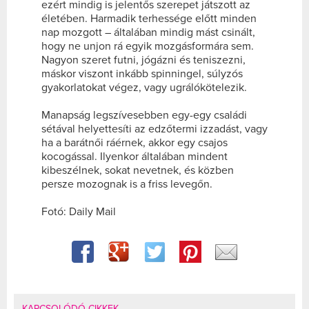
ezért mindig is jelentős szerepet játszott az
életében. Harmadik terhessége előtt minden
nap mozgott – általában mindig mást csinált,
hogy ne unjon rá egyik mozgásformára sem.
Nagyon szeret futni, jógázni és teniszezni,
máskor viszont inkább spinningel, súlyzós
gyakorlatokat végez, vagy ugrálókötelezik.
Manapság legszívesebben egy-egy családi
sétával helyettesíti az edzőtermi izzadást, vagy
ha a barátnői ráérnek, akkor egy csajos
kocogással. Ilyenkor általában mindent
kibeszélnek, sokat nevetnek, és közben
persze mozognak is a friss levegőn.
Fotó: Daily Mail
KAPCSOLÓDÓ CIKKEK