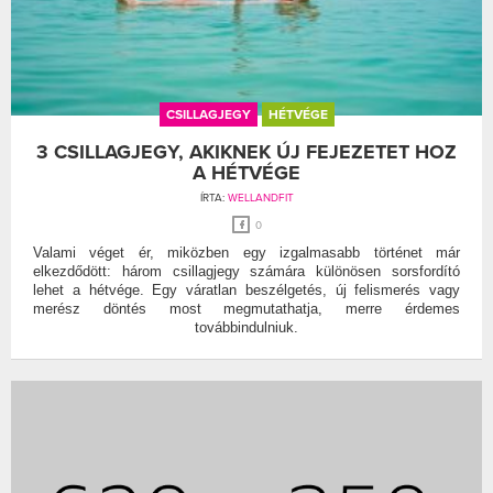
CSILLAGJEGY
HÉTVÉGE
3 CSILLAGJEGY, AKIKNEK ÚJ FEJEZETET HOZ
A HÉTVÉGE
ÍRTA:
WELLANDFIT
0
Valami véget ér, miközben egy izgalmasabb történet már
elkezdődött: három csillagjegy számára különösen sorsfordító
lehet a hétvége. Egy váratlan beszélgetés, új felismerés vagy
merész döntés most megmutathatja, merre érdemes
továbbindulniuk.