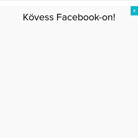
X
Kövess Facebook-on!
DIÉTA
FOGYÁS
EDZÉS
ZSÍRÉGETÉS
KEREKFENÉK
HASIZOM
FEHÉRJE
Főoldal
>
AKTUÁLIS
>
Ő Hollywood legstílusosabb híressége!
Ő HOLLYWOOD LEGSTÍLUSOSABB