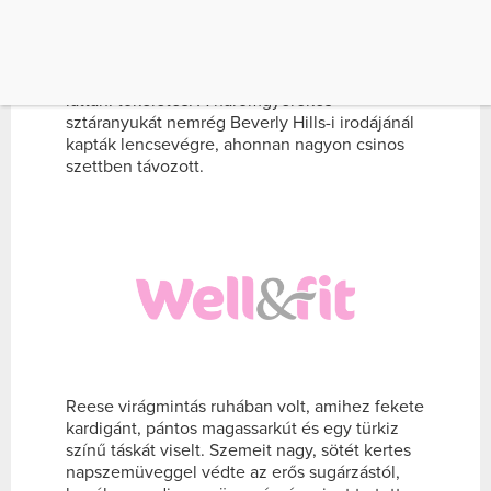
Reese Witherspoon viszont mintha tudná a
tutit, ugyanis mindig, mindenhol úgy jelenik
meg, hogy csak egy szó jut eszünkbe szettjei
láttán: tökéletes! A háromgyerekes
sztáranyukát nemrég Beverly Hills-i irodájánál
kapták lencsevégre, ahonnan nagyon csinos
szettben távozott.
Reese virágmintás ruhában volt, amihez fekete
kardigánt, pántos magassarkút és egy türkiz
színű táskát viselt. Szemeit nagy, sötét kertes
napszemüveggel védte az erős sugárzástól,