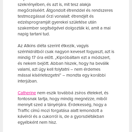
szekrényében, és azt is, mit tesz alakja
megőrzéséért. Átgondolt étrenddel és rendszeres
testmozgással őrzi vonalait: étrendjét és
edzésprogramját gyerekei születése után
szakember segítségével dolgozták ki, amit a mai
napig tartani tud.
Az Atkins diéta szerint étkezik, vagyis
szénhidrátból csak nagyon keveset fogyaszt, azt is
mindig 17 óra előtt. „Kipróbáltam ezt a módszert,
és nekem bejött. Abban hiszek, hogy ha beválik
valami, azt úgy kell folytatni – nem érdemes
mással kísérletezgetni” – mondta egy korábbi
interjúban.
Catherine
nem eszik továbbá zsíros ételeket, és
fontosnak tartja, hogy mindig megnézze, miből
mennyit szed a tányérjára. Érdekesség, hogy a
Traffic című mozi forgatása alatt lemondott a
kávéról és a cukorról is, de a gyorsdiétákban
egyébként nem hisz.