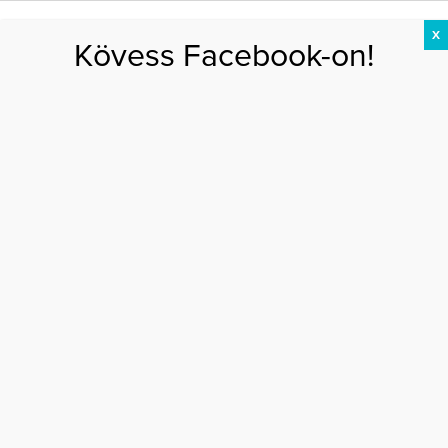
X
Kövess Facebook-on!
DIÉTA
FOGYÁS
EDZÉS
ZSÍRÉGETÉS
KEREKFENÉK
HASIZOM
FEHÉRJE
Főoldal
>
AKTUÁLIS
>
Mi történt Catherine Zeta-Jones arcával?
MI TÖRTÉNT CATHERINE ZETA-JONES