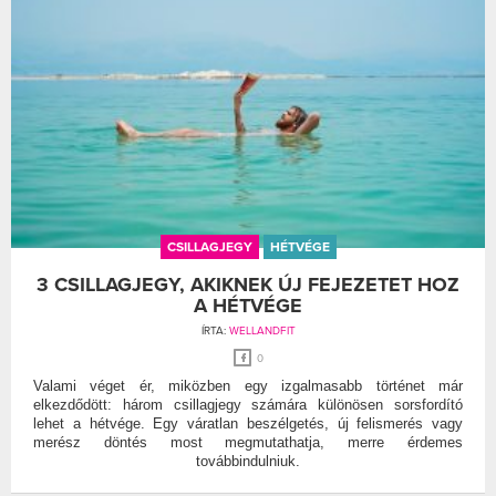
CSILLAGJEGY
HÉTVÉGE
3 CSILLAGJEGY, AKIKNEK ÚJ FEJEZETET HOZ
A HÉTVÉGE
ÍRTA:
WELLANDFIT
0
Valami véget ér, miközben egy izgalmasabb történet már
elkezdődött: három csillagjegy számára különösen sorsfordító
lehet a hétvége. Egy váratlan beszélgetés, új felismerés vagy
merész döntés most megmutathatja, merre érdemes
továbbindulniuk.