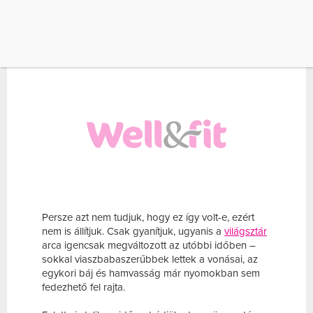
nyomot hagynak, ezért hát nem lennénk
meglepve, ha a 48 éves színésznő az utóbbi
időben minden eddiginél lelkesebben látogatta
volna a szépségklinikákat fiatalító kezelések miatt.
Persze azt nem tudjuk, hogy ez így volt-e, ezért
nem is állítjuk. Csak gyanítjuk, ugyanis a
világsztár
arca igencsak megváltozott az utóbbi időben –
sokkal viaszbabaszerűbbek lettek a vonásai, az
egykori báj és hamvasság már nyomokban sem
fedezhető fel rajta.