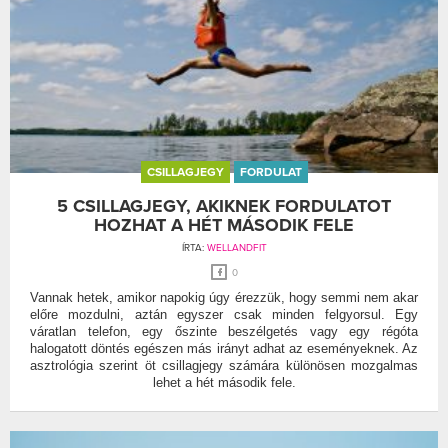
CSILLAGJEGY
FORDULAT
5 CSILLAGJEGY, AKIKNEK FORDULATOT
HOZHAT A HÉT MÁSODIK FELE
ÍRTA:
WELLANDFIT
0
Vannak hetek, amikor napokig úgy érezzük, hogy semmi nem akar
előre mozdulni, aztán egyszer csak minden felgyorsul. Egy
váratlan telefon, egy őszinte beszélgetés vagy egy régóta
halogatott döntés egészen más irányt adhat az eseményeknek. Az
asztrológia szerint öt csillagjegy számára különösen mozgalmas
lehet a hét második fele.