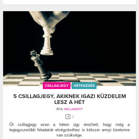
CSILLAGJEGY
HÉTKEZDÉS
5 CSILLAGJEGY, AKIKNEK IGAZI KÜZDELEM
LESZ A HÉT
ÍRTA:
WELLANDFIT
0
Öt csillagjegy ezen a héten úgy érezheti, hogy még a
legegyszerűbb feladatok elvégzéséhez is kétszer annyi türelemre
van szüksége.