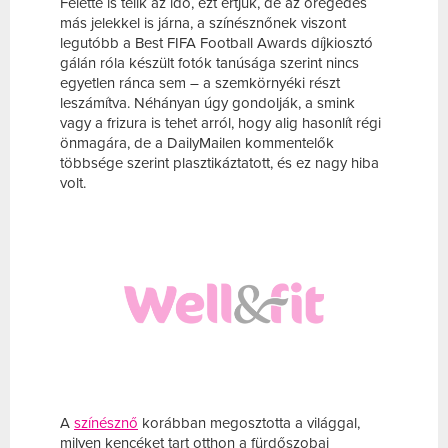
Felette is telik az idő, ezt értjük, de az öregedés
más jelekkel is járna, a színésznőnek viszont
legutóbb a Best FIFA Football Awards díjkiosztó
gálán róla készült fotók tanúsága szerint nincs
egyetlen ránca sem – a szemkörnyéki részt
leszámítva. Néhányan úgy gondolják, a smink
vagy a frizura is tehet arról, hogy alig hasonlít régi
önmagára, de a DailyMailen kommentelők
többsége szerint plasztikáztatott, és ez nagy hiba
volt.
A
színésznő
korábban megosztotta a világgal,
milyen kencéket tart otthon a fürdőszobai