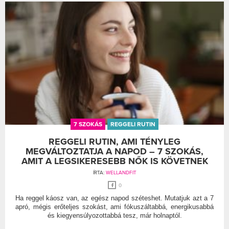
7 SZOKÁS
REGGELI RUTIN
REGGELI RUTIN, AMI TÉNYLEG
MEGVÁLTOZTATJA A NAPOD – 7 SZOKÁS,
AMIT A LEGSIKERESEBB NŐK IS KÖVETNEK
ÍRTA:
WELLANDFIT
0
Ha reggel káosz van, az egész napod széteshet. Mutatjuk azt a 7
apró, mégis erőteljes szokást, ami fókuszáltabbá, energikusabbá
és kiegyensúlyozottabbá tesz, már holnaptól.