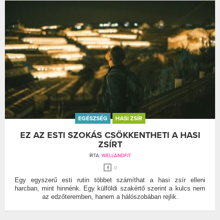
EGÉSZSÉG
HASI ZSÍR
EZ AZ ESTI SZOKÁS CSÖKKENTHETI A HASI
ZSÍRT
ÍRTA:
WELLANDFIT
0
Egy egyszerű esti rutin többet számíthat a hasi zsír elleni
harcban, mint hinnénk. Egy külföldi szakértő szerint a kulcs nem
az edzőteremben, hanem a hálószobában rejlik.