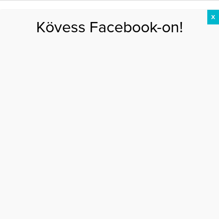
X
Kövess Facebook-on!
DIÉTA
FOGYÁS
EDZÉS
ZSÍRÉGETÉS
KEREKFENÉK
HASIZOM
FEHÉRJE
Főoldal
>
DIÉTA
>
Az igazság a gluténmentes diétáról és a fogyásról
AZ IGAZSÁG A GLUTÉNMENTES DIÉTÁRÓL