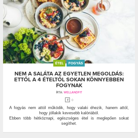
ÉTEL
FOGYÁS
NEM A SALÁTA AZ EGYETLEN MEGOLDÁS:
ETTŐL A 4 ÉTELTŐL SOKAN KÖNNYEBBEN
FOGYNAK
ÍRTA:
WELLANDFIT
0
A fogyás nem attól működik, hogy valaki éhezik, hanem attól,
hogy jóllakik kevesebb kalóriából.
Ebben több hétköznapi, egészséges étel is meglepően sokat
segíthet.