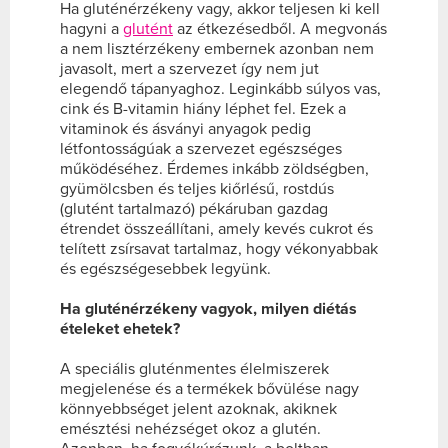
Ha gluténérzékeny vagy, akkor teljesen ki kell
hagyni a
glutént
az étkezésedből. A megvonás
a nem lisztérzékeny embernek azonban nem
javasolt, mert a szervezet így nem jut
elegendő tápanyaghoz. Leginkább súlyos vas,
cink és B-vitamin hiány léphet fel. Ezek a
vitaminok és ásványi anyagok pedig
létfontosságúak a szervezet egészséges
működéséhez. Érdemes inkább zöldségben,
gyümölcsben és teljes kiőrlésű, rostdús
(glutént tartalmazó) pékáruban gazdag
étrendet összeállítani, amely kevés cukrot és
telített zsírsavat tartalmaz, hogy vékonyabbak
és egészségesebbek legyünk.
Ha gluténérzékeny vagyok, milyen diétás
ételeket ehetek?
A speciális gluténmentes élelmiszerek
megjelenése és a termékek bővülése nagy
könnyebbséget jelent azoknak, akiknek
emésztési nehézséget okoz a glutén.