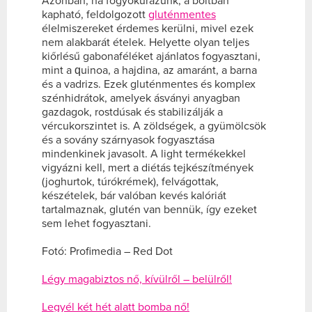
Azonban, ha fogyókúrázunk, a boltban
kapható, feldolgozott
gluténmentes
élelmiszereket érdemes kerülni, mivel ezek
nem alakbarát ételek. Helyette olyan teljes
kiőrlésű gabonaféléket ajánlatos fogyasztani,
mint a quinoa, a hajdina, az amaránt, a barna
és a vadrizs. Ezek gluténmentes és komplex
szénhidrátok, amelyek ásványi anyagban
gazdagok, rostdúsak és stabilizálják a
vércukorszintet is. A zöldségek, a gyümölcsök
és a sovány szárnyasok fogyasztása
mindenkinek javasolt. A light termékekkel
vigyázni kell, mert a diétás tejkészítmények
(joghurtok, túrókrémek), felvágottak,
készételek, bár valóban kevés kalóriát
tartalmaznak, glutén van bennük, így ezeket
sem lehet fogyasztani.
Fotó: Profimedia – Red Dot
Légy magabiztos nő, kívülről – belülről!
Legyél két hét alatt bomba nő!