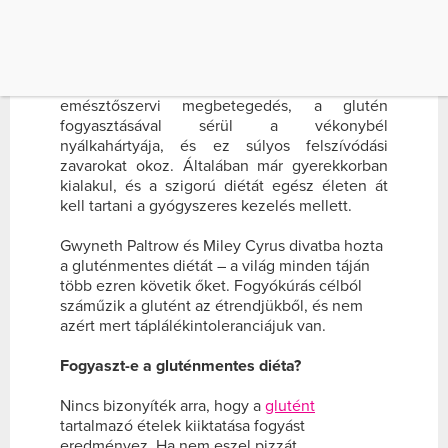
GWYNETH PALTROW ÉS MILEY CYRUS […]
A glutén egy fehérje-komplex, amely
megtalálható a búzában, a rozsban, a zabban
és az árpában. A lisztérzékenység egy
emésztőszervi megbetegedés, a glutén
fogyasztásával sérül a vékonybél
nyálkahártyája, és ez súlyos felszívódási
zavarokat okoz. Általában már gyerekkorban
kialakul, és a szigorú diétát egész életen át
kell tartani a gyógyszeres kezelés mellett.
Gwyneth Paltrow és Miley Cyrus divatba hozta
a gluténmentes diétát – a világ minden táján
több ezren követik őket. Fogyókúrás célból
száműzik a glutént az étrendjükből, és nem
azért mert táplálékintoleranciájuk van.
Fogyaszt-e a gluténmentes diéta?
Nincs bizonyíték arra, hogy a
glutént
tartalmazó ételek kiiktatása fogyást
eredményez. Ha nem eszel pizzát,