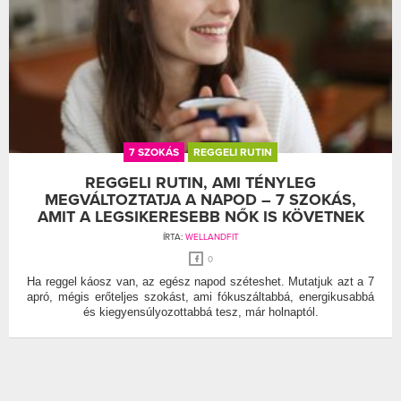
7 SZOKÁS
REGGELI RUTIN
REGGELI RUTIN, AMI TÉNYLEG
MEGVÁLTOZTATJA A NAPOD – 7 SZOKÁS,
AMIT A LEGSIKERESEBB NŐK IS KÖVETNEK
ÍRTA:
WELLANDFIT
0
Ha reggel káosz van, az egész napod széteshet. Mutatjuk azt a 7
apró, mégis erőteljes szokást, ami fókuszáltabbá, energikusabbá
és kiegyensúlyozottabbá tesz, már holnaptól.