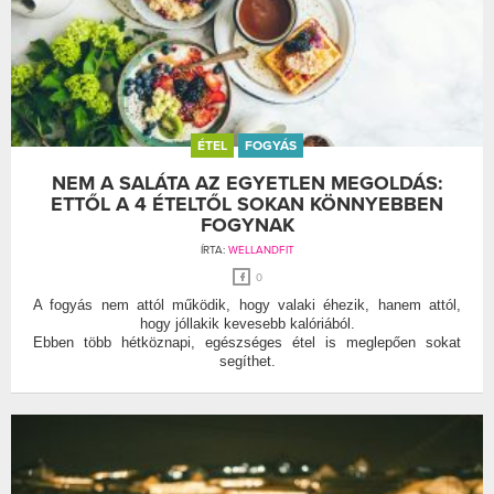
ÉTEL
FOGYÁS
NEM A SALÁTA AZ EGYETLEN MEGOLDÁS:
ETTŐL A 4 ÉTELTŐL SOKAN KÖNNYEBBEN
FOGYNAK
ÍRTA:
WELLANDFIT
0
A fogyás nem attól működik, hogy valaki éhezik, hanem attól,
hogy jóllakik kevesebb kalóriából.
Ebben több hétköznapi, egészséges étel is meglepően sokat
segíthet.