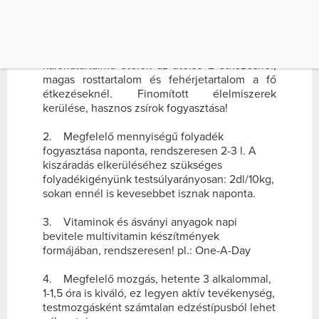
szabályt jó betartani:
1. Megfelelő étrend (diéta) betartása, azaz
rendszeres, napi 4-5 étkezés, alacsonyabb
kalóriatartalmú ételek az utolsó 2 étkezésnél,
magas rosttartalom és fehérjetartalom a fő
étkezéseknél. Finomított élelmiszerek
kerülése, hasznos zsírok fogyasztása!
2. Megfelelő mennyiségű folyadék
fogyasztása naponta, rendszeresen 2-3 l. A
kiszáradás elkerüléséhez szükséges
folyadékigényünk testsúlyarányosan: 2dl/10kg,
sokan ennél is kevesebbet isznak naponta.
3. Vitaminok és ásványi anyagok napi
bevitele multivitamin készítmények
formájában, rendszeresen! pl.: One-A-Day
4. Megfelelő mozgás, hetente 3 alkalommal,
1-1,5 óra is kiváló, ez legyen aktív tevékenység,
testmozgásként számtalan edzéstípusból lehet