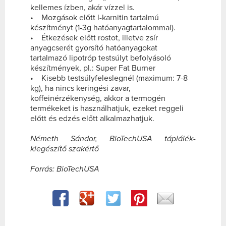
kellemes ízben, akár vízzel is.
• Mozgások előtt l-karnitin tartalmú
készítményt (1-3g hatóanyagtartalommal).
• Étkezések előtt rostot, illetve zsír
anyagcserét gyorsító hatóanyagokat
tartalmazó lipotróp testsúlyt befolyásoló
készítmények, pl.: Super Fat Burner
• Kisebb testsúlyfeleslegnél (maximum: 7-8
kg), ha nincs keringési zavar,
koffeinérzékenység, akkor a termogén
termékeket is használhatjuk, ezeket reggeli
előtt és edzés előtt alkalmazhatjuk.
Németh Sándor, BioTechUSA táplálék-
kiegészítő szakértő
Forrás: BioTechUSA