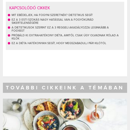
KAPCSOLÓDÓ CIKKEK
MIT EBÉDELJEK, HA FOGYNI SZERETNÉK? DIETETIKUS SEGÍT
EZ A 3 ESTI SZOKÁS NAGY HATÁSSAL VAN A FOGYÓKÚRÁD
SIKERTELENSÉGÉRE
A DIETETIKUSOK SZERINT EZ A 3 REGGELI AKADÁLYOZZA LEGINKÁBB A
FOGYÁST
PRÓBÁLD KI: EXTRAHATÉKONY DIÉTA, AMITŐL CSAK ÚGY OLVADNAK RÓLAD A
KILÓK
EZ A DIÉTA HATÉKONYAN SEGÍT, HOGY MEGSZABADULJ PÁR KILÓTÓL
TOVÁBBI CIKKEINK A TÉMÁBAN