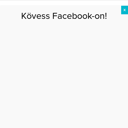
X
Kövess Facebook-on!
DIÉTA
FOGYÁS
EDZÉS
ZSÍRÉGETÉS
KEREKFENÉK
HASIZOM
FEHÉRJE
Főoldal
>
DIÉTA
>
Így fogyj okosan, és ne add fel a diétát!
ÍGY FOGYJ OKOSAN, ÉS NE ADD FEL A