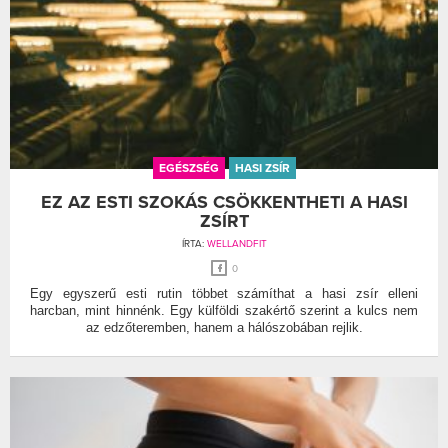
EGÉSZSÉG
HASI ZSÍR
EZ AZ ESTI SZOKÁS CSÖKKENTHETI A HASI
ZSÍRT
ÍRTA:
WELLANDFIT
0
Egy egyszerű esti rutin többet számíthat a hasi zsír elleni
harcban, mint hinnénk. Egy külföldi szakértő szerint a kulcs nem
az edzőteremben, hanem a hálószobában rejlik.