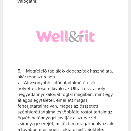
válogatni.
5. Megfelelő táplálék-kiegészítők használata,
akár rendszeresen.
• Alacsonyabb kalóriatartalmú ételek
helyettesítésére kiváló az Ultra Loss, amely
negyedannyi kalóriát foglal magában, mint egy
átlagos egytálétel, emellett magas
fehérjetartalma van, magas az összetett
szénhidráttartalma és többféle rostot tartalmaz.
Egyéb hatóanyagai javítják a szervezet
zsíranyagcseréjét, miközben megakadályozzák
a további felesleges „raktározást”. Sokféle,