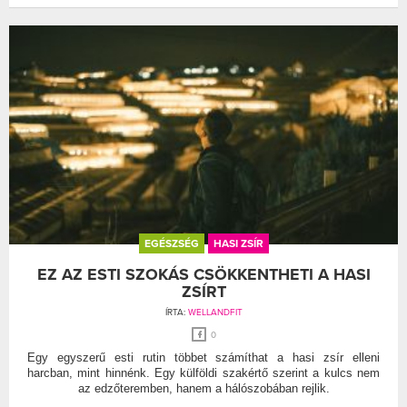
EGÉSZSÉG
HASI ZSÍR
EZ AZ ESTI SZOKÁS CSÖKKENTHETI A HASI
ZSÍRT
ÍRTA:
WELLANDFIT
0
Egy egyszerű esti rutin többet számíthat a hasi zsír elleni
harcban, mint hinnénk. Egy külföldi szakértő szerint a kulcs nem
az edzőteremben, hanem a hálószobában rejlik.