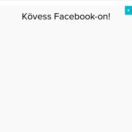
X
Kövess Facebook-on!
DIÉTA
FOGYÁS
EDZÉS
ZSÍRÉGETÉS
KEREKFENÉK
HASIZOM
FEHÉRJE
Főoldal
>
DIÉTA
>
A 10 legjobb fehérjében gazdag étel a gyors fogyásért
A 10 LEGJOBB FEHÉRJÉBEN GAZDAG ÉTEL