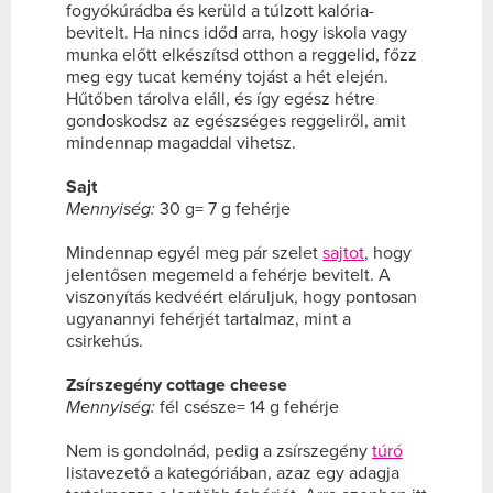
fogyókúrádba és kerüld a túlzott kalória-
bevitelt. Ha nincs időd arra, hogy iskola vagy
munka előtt elkészítsd otthon a reggelid, főzz
meg egy tucat kemény tojást a hét elején.
Hűtőben tárolva eláll, és így egész hétre
gondoskodsz az egészséges reggeliről, amit
mindennap magaddal vihetsz.
Sajt
Mennyiség:
30 g= 7 g fehérje
Mindennap egyél meg pár szelet
sajtot
, hogy
jelentősen megemeld a fehérje bevitelt. A
viszonyítás kedvéért eláruljuk, hogy pontosan
ugyanannyi fehérjét tartalmaz, mint a
csirkehús.
Zsírszegény cottage cheese
Mennyiség:
fél csésze= 14 g fehérje
Nem is gondolnád, pedig a zsírszegény
túró
listavezető a kategóriában, azaz egy adagja