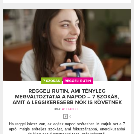
7 SZOKÁS
REGGELI RUTIN
REGGELI RUTIN, AMI TÉNYLEG
MEGVÁLTOZTATJA A NAPOD – 7 SZOKÁS,
AMIT A LEGSIKERESEBB NŐK IS KÖVETNEK
ÍRTA:
WELLANDFIT
0
Ha reggel káosz van, az egész napod széteshet. Mutatjuk azt a 7
apró, mégis erőteljes szokást, ami fókuszáltabbá, energikusabbá