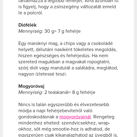
tartalmazza a legtöbb fehérjét. Arra azonban itt
is figyelj, hogy a zsírszegény változatát emeld
le a polcról.
Diófélék
Mennyiség:
30 g= 7 g fehérje
Egy maroknyi mag, a chips vagy a csokoládé
helyett, délutáni nasiként tökéletes megoldás,
hiszen egészséges és fehérjedús. Ha nem
szereted magukban a magvakat ropogtatni,
szórj diót vagy mandulát a salátádra, meglátod,
nagyon ízletessé teszi.
Mogyoróvaj
Mennyiség:
2 teáskanál= 8 g fehérje
Nincs is talán egyszerűbb és élvezetesebb
módja a napi fehérjebevitelről való
gondoskodásnak a
mogyoróvajnál
. Rengeteg
mindenhez eheted: szendvicsekhez, wrap-
okhoz, sőt még smootie-hoz is adhatod, de
egyszerűen csak kikanalazhatod az üvegből is.