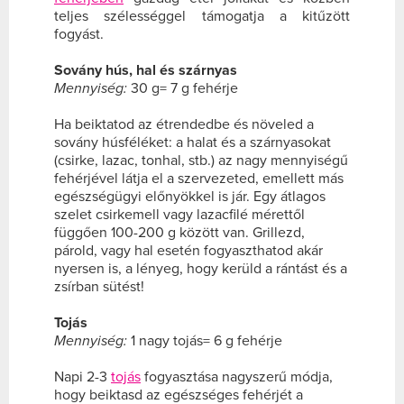
teljes szélességgel támogatja a kitűzött
fogyást.
Sovány hús, hal és szárnyas
Mennyiség:
30 g= 7 g fehérje
Ha beiktatod az étrendedbe és növeled a
sovány húsféléket: a halat és a szárnyasokat
(csirke, lazac, tonhal, stb.) az nagy mennyiségű
fehérjével látja el a szervezeted, emellett más
egészségügyi előnyökkel is jár. Egy átlagos
szelet csirkemell vagy lazacfilé mérettől
függően 100-200 g között van. Grillezd,
párold, vagy hal esetén fogyaszthatod akár
nyersen is, a lényeg, hogy kerüld a rántást és a
zsírban sütést!
Tojás
Mennyiség:
1 nagy tojás= 6 g fehérje
Napi 2-3
tojás
fogyasztása nagyszerű módja,
hogy beiktasd az egészséges fehérjét a