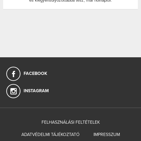
és kiegyensúlyozottabbá tesz, már holnaptól.
FACEBOOK
INSTAGRAM
FELHASZNÁLÁSI FELTÉTELEK
ADATVÉDELMI TÁJÉKOZTATÓ
IMPRESSZUM