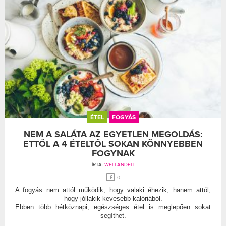
ÉTEL
FOGYÁS
NEM A SALÁTA AZ EGYETLEN MEGOLDÁS:
ETTŐL A 4 ÉTELTŐL SOKAN KÖNNYEBBEN
FOGYNAK
ÍRTA:
WELLANDFIT
0
A fogyás nem attól működik, hogy valaki éhezik, hanem attól,
hogy jóllakik kevesebb kalóriából.
Ebben több hétköznapi, egészséges étel is meglepően sokat
segíthet.