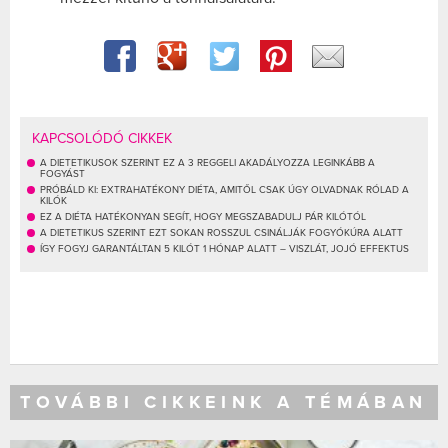
KAPCSOLÓDÓ CIKKEK
A DIETETIKUSOK SZERINT EZ A 3 REGGELI AKADÁLYOZZA LEGINKÁBB A
FOGYÁST
PRÓBÁLD KI: EXTRAHATÉKONY DIÉTA, AMITŐL CSAK ÚGY OLVADNAK RÓLAD A
KILÓK
EZ A DIÉTA HATÉKONYAN SEGÍT, HOGY MEGSZABADULJ PÁR KILÓTÓL
A DIETETIKUS SZERINT EZT SOKAN ROSSZUL CSINÁLJÁK FOGYÓKÚRA ALATT
ÍGY FOGYJ GARANTÁLTAN 5 KILÓT 1 HÓNAP ALATT – VISZLÁT, JOJÓ EFFEKTUS
TOVÁBBI CIKKEINK A TÉMÁBAN