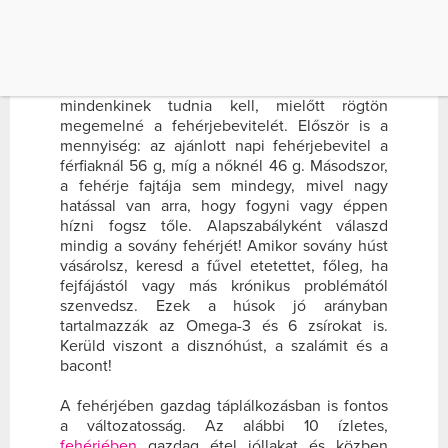
A
fehérjében
gazdag diéta ugyanis fenntartja
és elősegíti a sovány szöveteket, amelyek
üzemanyagként zsírt égetnek és megfékezik
az étvágyat. Azonban van pár dolog, amit
mindenkinek tudnia kell, mielőtt rögtön
megemelné a fehérjebevitelét. Először is a
mennyiség: az ajánlott napi fehérjebevitel a
férfiaknál 56 g, míg a nőknél 46 g. Másodszor,
a fehérje fajtája sem mindegy, mivel nagy
hatással van arra, hogy fogyni vagy éppen
hízni fogsz tőle. Alapszabályként válaszd
mindig a sovány fehérjét! Amikor sovány húst
vásárolsz, keresd a fűvel etetettet, főleg, ha
fejfájástól vagy más krónikus problémától
szenvedsz. Ezek a húsok jó arányban
tartalmazzák az Omega-3 és 6 zsírokat is.
Kerüld viszont a disznóhúst, a szalámit és a
bacont!
A fehérjében gazdag táplálkozásban is fontos
a változatosság. Az alábbi 10 ízletes,
fehérjében
gazdag étel jóllakat és közben