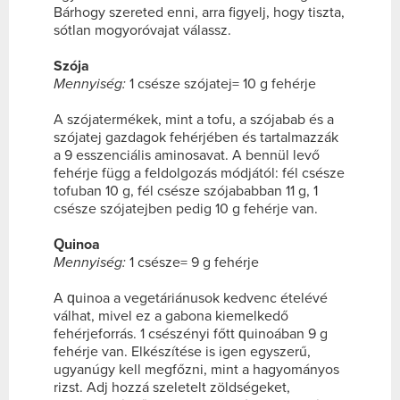
Bárhogy szereted enni, arra figyelj, hogy tiszta,
sótlan mogyoróvajat válassz.
Szója
Mennyiség:
1 csésze szójatej= 10 g fehérje
A szójatermékek, mint a tofu, a szójabab és a
szójatej gazdagok fehérjében és tartalmazzák
a 9 esszenciális aminosavat. A bennül levő
fehérje függ a feldolgozás módjától: fél csésze
tofuban 10 g, fél csésze szójababban 11 g, 1
csésze szójatejben pedig 10 g fehérje van.
Quinoa
Mennyiség:
1 csésze= 9 g fehérje
A quinoa a vegetáriánusok kedvenc ételévé
válhat, mivel ez a gabona kiemelkedő
fehérjeforrás. 1 csészényi főtt quinoában 9 g
fehérje van. Elkészítése is igen egyszerű,
ugyanúgy kell megfőzni, mint a hagyományos
rizst. Adj hozzá szeletelt zöldségeket,