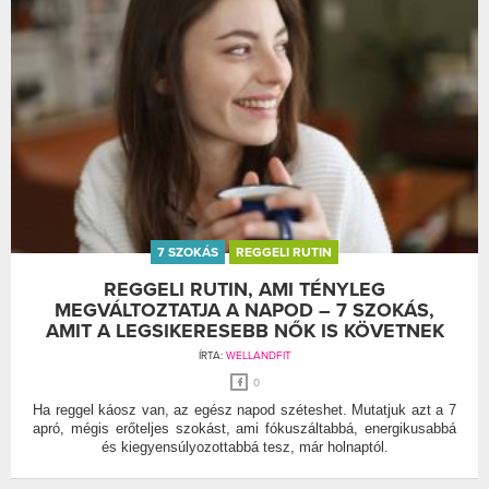
7 SZOKÁS
REGGELI RUTIN
REGGELI RUTIN, AMI TÉNYLEG
MEGVÁLTOZTATJA A NAPOD – 7 SZOKÁS,
AMIT A LEGSIKERESEBB NŐK IS KÖVETNEK
ÍRTA:
WELLANDFIT
0
Ha reggel káosz van, az egész napod széteshet. Mutatjuk azt a 7
apró, mégis erőteljes szokást, ami fókuszáltabbá, energikusabbá
és kiegyensúlyozottabbá tesz, már holnaptól.