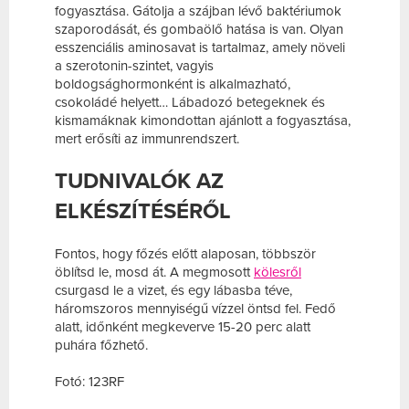
fogyasztása. Gátolja a szájban lévő baktériumok
szaporodását, és gombaölő hatása is van. Olyan
esszenciális aminosavat is tartalmaz, amely növeli
a szerotonin-szintet, vagyis
boldogsághormonként is alkalmazható,
csokoládé helyett… Lábadozó betegeknek és
kismamáknak kimondottan ajánlott a fogyasztása,
mert erősíti az immunrendszert.
TUDNIVALÓK AZ
ELKÉSZÍTÉSÉRŐL
Fontos, hogy főzés előtt alaposan, többször
öblítsd le, mosd át. A megmosott
kölesről
csurgasd le a vizet, és egy lábasba téve,
háromszoros mennyiségű vízzel öntsd fel. Fedő
alatt, időnként megkeverve 15-20 perc alatt
puhára főzhető.
Fotó: 123RF