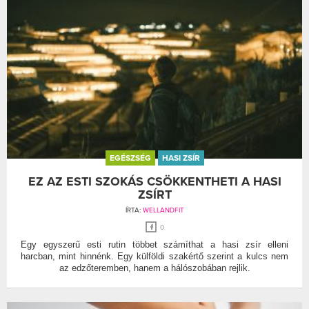
EGÉSZSÉG
HASI ZSÍR
EZ AZ ESTI SZOKÁS CSÖKKENTHETI A HASI
ZSÍRT
ÍRTA:
WELLANDFIT
0
Egy egyszerű esti rutin többet számíthat a hasi zsír elleni
harcban, mint hinnénk. Egy külföldi szakértő szerint a kulcs nem
az edzőteremben, hanem a hálószobában rejlik.