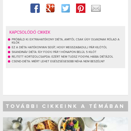
KAPCSOLÓDÓ CIKKEK
PRÓBÁLD KI: EXTRAHATÉKONY DIÉTA, AMITŐL CSAK ÚGY OLVADNAK RÓLAD A
KILÓK
EZ A DIÉTA HATÉKONYAN SEGÍT, HOGY MEGSZABADULJ PÁR KILÓTÓL
SKANDINÁV DIÉTA: ÍGY FOGYJ PÁR 1 HÓNAPON BELÜL 5 KILÓT
REJTETT KORTIZOLCSAPDA: EZÉRT NEM TUDSZ FOGYNI, HIÁBA DIÉTÁZOL
CSEND-DIÉTA: MIÉRT LEHET EGÉSZSÉGESEBB NÉHA NEM BESZÉLNI?
TOVÁBBI CIKKEINK A TÉMÁBAN