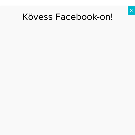
X
Kövess Facebook-on!
DIÉTA
FOGYÁS
EDZÉS
ZSÍRÉGETÉS
KEREKFENÉK
HASIZOM
FEHÉRJE
Főoldal
>
DIÉTA
>
Köles, a tökéletes gabona
KÖLES, A TÖKÉLETES GABONA