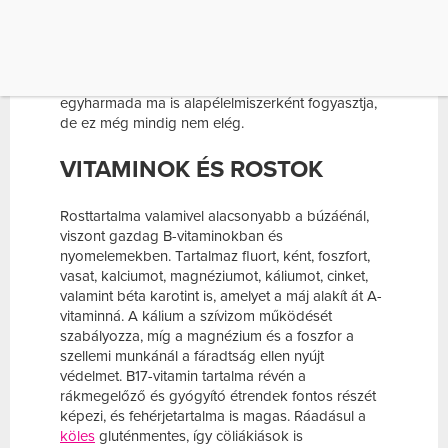
tartozó, nagyra növő, egynyári fűféle. Mintegy
tízezer éves múltra tekint vissza, hazánkban is
ismert, és gyakran fogyasztott gabona volt. Már a
Kárpát-medencében letelepedő magyarok is
termesztették a kölest. Földünkön népességének
egyharmada ma is alapélelmiszerként fogyasztja,
de ez még mindig nem elég.
VITAMINOK ÉS ROSTOK
Rosttartalma valamivel alacsonyabb a búzáénál,
viszont gazdag B-vitaminokban és
nyomelemekben. Tartalmaz fluort, ként, foszfort,
vasat, kalciumot, magnéziumot, káliumot, cinket,
valamint béta karotint is, amelyet a máj alakít át A-
vitaminná. A kálium a szívizom működését
szabályozza, míg a magnézium és a foszfor a
szellemi munkánál a fáradtság ellen nyújt
védelmet. B17-vitamin tartalma révén a
rákmegelőző és gyógyító étrendek fontos részét
képezi, és fehérjetartalma is magas. Ráadásul a
köles
gluténmentes, így cöliákiások is