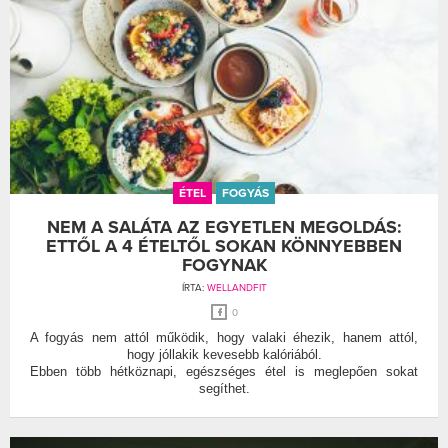
ÉTEL
FOGYÁS
NEM A SALÁTA AZ EGYETLEN MEGOLDÁS:
ETTŐL A 4 ÉTELTŐL SOKAN KÖNNYEBBEN
FOGYNAK
ÍRTA:
WELLANDFIT
0
A fogyás nem attól működik, hogy valaki éhezik, hanem attól,
hogy jóllakik kevesebb kalóriából.
Ebben több hétköznapi, egészséges étel is meglepően sokat
segíthet.