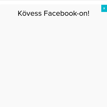
X
Kövess Facebook-on!
DIÉTA
FOGYÁS
EDZÉS
ZSÍRÉGETÉS
KEREKFENÉK
HASIZOM
FEHÉRJE
Főoldal
>
DIÉTA
>
6 trükk a gyorsabb anyagcseréért
6 TRÜKK A GYORSABB ANYAGCSERÉÉRT