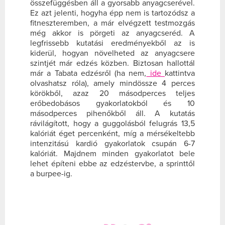
összefüggésben áll a gyorsabb anyagcserével.
Ez azt jelenti, hogyha épp nem is tartozódsz a
fitneszteremben, a már elvégzett testmozgás
még akkor is pörgeti az anyagcseréd. A
legfrissebb kutatási eredményekből az is
kiderül, hogyan növelheted az anyagcsere
szintjét már edzés közben. Biztosan hallottál
már a Tabata edzésről (ha nem,
ide
kattintva
olvashatsz róla), amely mindössze 4 perces
körökből, azaz 20 másodperces teljes
erőbedobásos gyakorlatokból és 10
másodperces pihenőkből áll. A kutatás
rávilágított, hogy a guggolásból felugrás 13,5
kalóriát éget percenként, míg a mérsékeltebb
intenzitású kardió gyakorlatok csupán 6-7
kalóriát. Majdnem minden gyakorlatot bele
lehet építeni ebbe az edzéstervbe, a sprinttől
a burpee-ig.