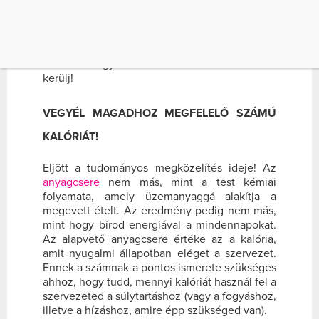
Készen állsz egy haladó kurzusra? Igen? Akkor
eláruljuk, hogy azok az emberek, akiknek
tényleg gyors az anyagcseréjük, mit is
csinálnak jól. Lesd el a tippjeiket, hogy
karcsúbb legyen a derekad és csúcsformába
kerülj!
VEGYÉL MAGADHOZ MEGFELELŐ SZÁMÚ
KALÓRIÁT!
Eljött a tudományos megközelítés ideje! Az
anyagcsere
nem más, mint a test kémiai
folyamata, amely üzemanyaggá alakítja a
megevett ételt. Az eredmény pedig nem más,
mint hogy bírod energiával a mindennapokat.
Az alapvető anyagcsere értéke az a kalória,
amit nyugalmi állapotban eléget a szervezet.
Ennek a számnak a pontos ismerete szükséges
ahhoz, hogy tudd, mennyi kalóriát használ fel a
szervezeted a súlytartáshoz (vagy a fogyáshoz,
illetve a hízáshoz, amire épp szükséged van).