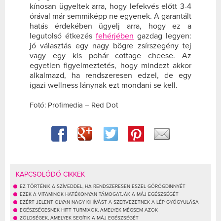
kínosan ügyeltek arra, hogy lefekvés előtt 3-4
órával már semmiképp ne egyenek. A garantált
hatás érdekében ügyelj arra, hogy ez a
legutolsó étkezés
fehérjében
gazdag legyen:
jó választás egy nagy bögre zsírszegény tej
vagy egy kis pohár cottage cheese. Az
egyetlen figyelmeztetés, hogy mindezt akkor
alkalmazd, ha rendszeresen edzel, de egy
igazi wellness lánynak ezt mondani se kell.
Fotó: Profimedia – Red Dot
KAPCSOLÓDÓ CIKKEK
EZ TÖRTÉNIK A SZÍVEDDEL, HA RENDSZERESEN ESZEL GÖRÖGDINNYÉT
EZEK A VITAMINOK HATÉKONYAN TÁMOGATJÁK A MÁJ EGÉSZSÉGÉT
EZÉRT JELENT OLYAN NAGY KIHÍVÁST A SZERVEZETNEK A LÉP GYÓGYULÁSA
EGÉSZSÉGESNEK HITT TURMIXOK, AMELYEK MÉGSEM AZOK
ZÖLDSÉGEK, AMELYEK SEGÍTIK A MÁJ EGÉSZSÉGÉT