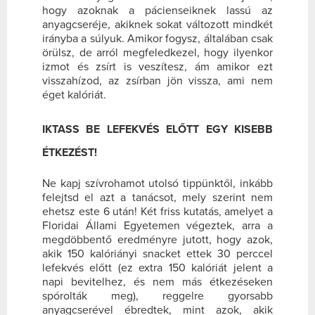
hogy azoknak a pácienseiknek lassú az
anyagcseréje, akiknek sokat változott mindkét
irányba a súlyuk. Amikor fogysz, általában csak
örülsz, de arról megfeledkezel, hogy ilyenkor
izmot és zsírt is veszítesz, ám amikor ezt
visszahízod, az zsírban jön vissza, ami nem
éget kalóriát.
IKTASS BE LEFEKVÉS ELŐTT EGY KISEBB
ÉTKEZÉST!
Ne kapj szívrohamot utolsó tippünktől, inkább
felejtsd el azt a tanácsot, mely szerint nem
ehetsz este 6 után! Két friss kutatás, amelyet a
Floridai Állami Egyetemen végeztek, arra a
megdöbbentő eredményre jutott, hogy azok,
akik 150 kalóriányi snacket ettek 30 perccel
lefekvés előtt (ez extra 150 kalóriát jelent a
napi bevitelhez, és nem más étkezéseken
spórolták meg), reggelre gyorsabb
anyagcserével ébredtek, mint azok, akik