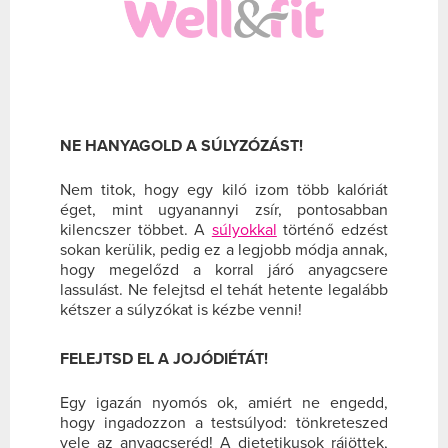
NE HANYAGOLD A SÚLYZÓZÁST!
Nem titok, hogy egy kiló izom több kalóriát
éget, mint ugyanannyi zsír, pontosabban
kilencszer többet. A
súlyokkal
történő edzést
sokan kerülik, pedig ez a legjobb módja annak,
hogy megelőzd a korral járó anyagcsere
lassulást. Ne felejtsd el tehát hetente legalább
kétszer a súlyzókat is kézbe venni!
FELEJTSD EL A JOJÓDIÉTÁT!
Egy igazán nyomós ok, amiért ne engedd,
hogy ingadozzon a testsúlyod: tönkreteszed
vele az anyagcseréd! A dietetikusok rájöttek,