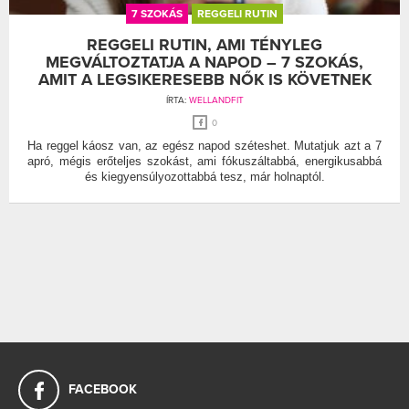
7 SZOKÁS
REGGELI RUTIN
REGGELI RUTIN, AMI TÉNYLEG
MEGVÁLTOZTATJA A NAPOD – 7 SZOKÁS,
AMIT A LEGSIKERESEBB NŐK IS KÖVETNEK
ÍRTA:
WELLANDFIT
0
Ha reggel káosz van, az egész napod széteshet. Mutatjuk azt a 7
apró, mégis erőteljes szokást, ami fókuszáltabbá, energikusabbá
és kiegyensúlyozottabbá tesz, már holnaptól.
FACEBOOK