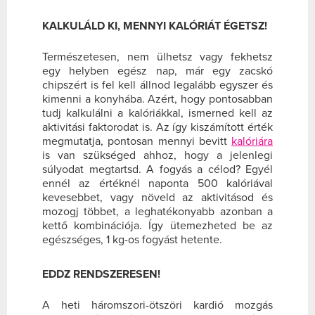
KALKULÁLD KI, MENNYI KALÓRIÁT ÉGETSZ!
Természetesen, nem ülhetsz vagy fekhetsz
egy helyben egész nap, már egy zacskó
chipszért is fel kell állnod legalább egyszer és
kimenni a konyhába. Azért, hogy pontosabban
tudj kalkulálni a kalóriákkal, ismerned kell az
aktivitási faktorodat is. Az így kiszámított érték
megmutatja, pontosan mennyi bevitt
kalóriára
is van szükséged ahhoz, hogy a jelenlegi
súlyodat megtartsd. A fogyás a célod? Egyél
ennél az értéknél naponta 500 kalóriával
kevesebbet, vagy növeld az aktivitásod és
mozogj többet, a leghatékonyabb azonban a
kettő kombinációja. Így ütemezheted be az
egészséges, 1 kg-os fogyást hetente.
EDDZ RENDSZERESEN!
A heti háromszori-ötszöri kardió mozgás