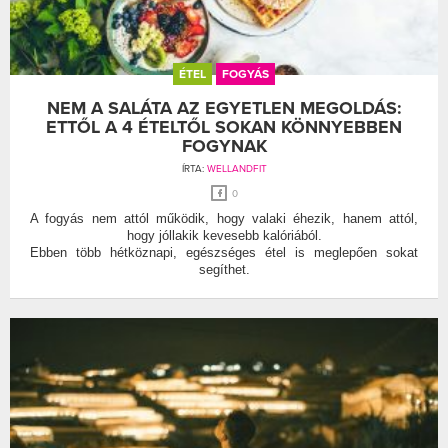
ÉTEL
FOGYÁS
NEM A SALÁTA AZ EGYETLEN MEGOLDÁS:
ETTŐL A 4 ÉTELTŐL SOKAN KÖNNYEBBEN
FOGYNAK
ÍRTA:
WELLANDFIT
0
A fogyás nem attól működik, hogy valaki éhezik, hanem attól,
hogy jóllakik kevesebb kalóriából.
Ebben több hétköznapi, egészséges étel is meglepően sokat
segíthet.