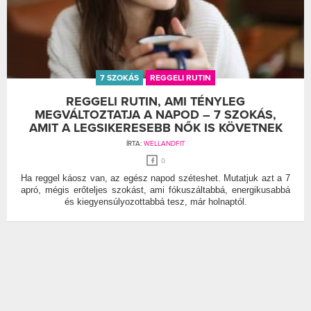
7 SZOKÁS
REGGELI RUTIN
REGGELI RUTIN, AMI TÉNYLEG
MEGVÁLTOZTATJA A NAPOD – 7 SZOKÁS,
AMIT A LEGSIKERESEBB NŐK IS KÖVETNEK
ÍRTA:
WELLANDFIT
0
Ha reggel káosz van, az egész napod széteshet. Mutatjuk azt a 7
apró, mégis erőteljes szokást, ami fókuszáltabbá, energikusabbá
és kiegyensúlyozottabbá tesz, már holnaptól.