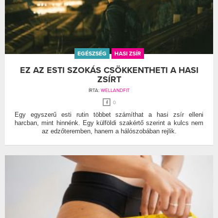
EGÉSZSÉG
HASI ZSÍR
EZ AZ ESTI SZOKÁS CSÖKKENTHETI A HASI
ZSÍRT
ÍRTA:
WELLANDFIT
0
Egy egyszerű esti rutin többet számíthat a hasi zsír elleni
harcban, mint hinnénk. Egy külföldi szakértő szerint a kulcs nem
az edzőteremben, hanem a hálószobában rejlik.