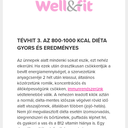
TÉVHIT 3. AZ 800-1000 KCAL DIÉTA
GYORS ÉS EREDMÉNYES
Az ünnepek alatt mindenki sokat eszik, ezt nehéz
elkerülni. Ha ezek után drasztikusan csökkentjük a
bevitt energiamennyiséget, a szervezetünk
anyagcseréje 2 hét után lelassul, általános
közérzetünk romlik, koncentrációs és
állóképességünk csökken,
immunrendszerünk
védtelenebbé válik. A nehezen leadott kilók aztán
a normál, diéta-mentes időszak végével rövid idő
alatt visszajönnek, általában többen (jojó-hatás).
Nem jól megválasztott diéta esetén izomsorvadás,
idegrendszeri és bőrtünetek, puffadás léphet fel,
és gyakori a vas és a B12 vitamin hiánya is. Egy