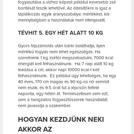
fogyasztása a vízhez képest például kevesebb zsír
bontását teszik lehetővé. Az édesítőkre is igaz a
táplálkozás egyik aranyszabálya: mértékkel, kis
mennyiségben a használatuk nem ellenjavallt.
TÉVHIT 5. EGY HÉT ALATT 10 KG
Gyors fejszámolás után bárki beláthatja, ilyen
mértékű fogyás nem lehet egészséges. Ha
szeretnénk 1 kg zsírtól megszabadulni, 7000 kcal
energiát kell felhasználnunk. Ha 7 nap alatt 10 kg
leadása a cél, akkor napi 10000 kcal-t kell
felhasználnunk. Ez például úgy lehetséges, ha egy
40 éves, 170 cm magas és 90 kg-os nő semmit
nem eszik, és 9.5 órát fut a lépcsőn felfelé
naponta, egy héten át. Természetesen sem ezt,
sem a hangzatos fogyasztószerek használatát
nem javasolja a szakember.
HOGYAN KEZDJÜNK NEKI
AKKOR AZ