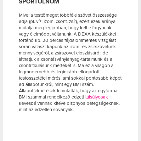
SPORTOLNOM
Mivel a testtömeget többféle szövet összessége
adja (pl. víz, izom, csont, zsír), ezért ezek aránya
mutatja meg legjobban, hogy kell-e fogynunk
vagy életmódot váltanunk. A DEXA készülékkel
történő kb. 20 perces fájdalommentes vizsgálat
során választ kapunk az izom- és zsírszövetünk
mennyiségéről, a zsírszövet eloszlásáról, de
láthatjuk a csontásványianyag-tartalmunk és a
csontritkulásunk mértékét is. Ma ez a világon a
legmodernebb és leginkább elfogadott
testösszetétel mérés, ami sokkal pontosabb képet
ad állapotunkról, mint egy BMI szám.
Állapotfelmérések kimutatták, hogy az egyforma
BMI számmal rendelkező edzett
túlsúlyosak
kevésbé vannak kitéve bizonyos betegségeknek,
mint az edzetlen soványak.