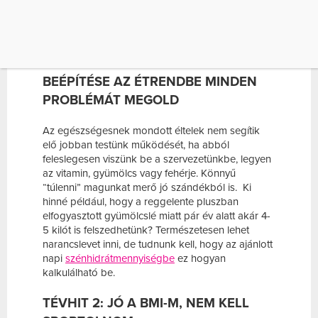
Bajnok Éva, a Duna Medical Center obezitológus
szakorvosa segít kiigazodni a tévhitek és
berögződések útvesztőjében.
TÉVHIT 1: AZ EGÉSZSÉGES ÉTELEK
BEÉPÍTÉSE AZ ÉTRENDBE MINDEN
PROBLÉMÁT MEGOLD
Az egészségesnek mondott éltelek nem segítik
elő jobban testünk működését, ha abból
feleslegesen viszünk be a szervezetünkbe, legyen
az vitamin, gyümölcs vagy fehérje. Könnyű
“túlenni” magunkat merő jó szándékból is. Ki
hinné például, hogy a reggelente pluszban
elfogyasztott gyümölcslé miatt pár év alatt akár 4-
5 kilót is felszedhetünk? Természetesen lehet
narancslevet inni, de tudnunk kell, hogy az ajánlott
napi
szénhidrátmennyiségbe
ez hogyan
kalkulálható be.
TÉVHIT 2: JÓ A BMI-M, NEM KELL