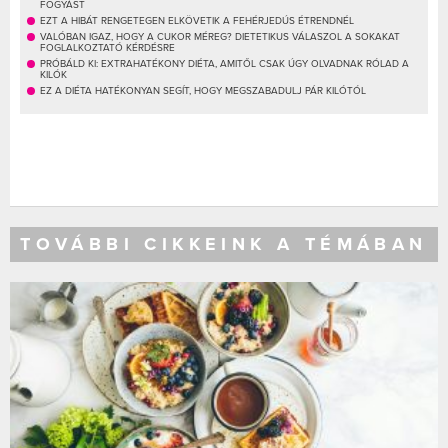
FOGYÁST
EZT A HIBÁT RENGETEGEN ELKÖVETIK A FEHÉRJEDÚS ÉTRENDNÉL
VALÓBAN IGAZ, HOGY A CUKOR MÉREG? DIETETIKUS VÁLASZOL A SOKAKAT
FOGLALKOZTATÓ KÉRDÉSRE
PRÓBÁLD KI: EXTRAHATÉKONY DIÉTA, AMITŐL CSAK ÚGY OLVADNAK RÓLAD A
KILÓK
EZ A DIÉTA HATÉKONYAN SEGÍT, HOGY MEGSZABADULJ PÁR KILÓTÓL
TOVÁBBI CIKKEINK A TÉMÁBAN