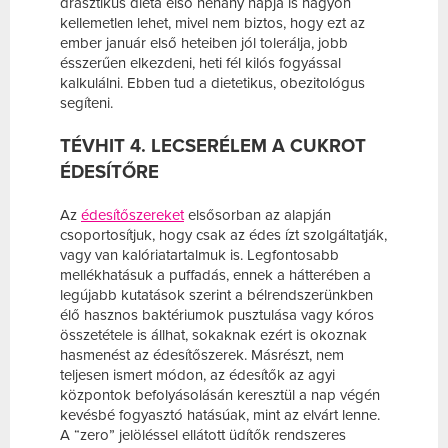
drasztikus diéta első néhány napja is nagyon
kellemetlen lehet, mivel nem biztos, hogy ezt az
ember január első heteiben jól tolerálja, jobb
ésszerűen elkezdeni, heti fél kilós fogyással
kalkulálni. Ebben tud a dietetikus, obezitológus
segíteni.
TÉVHIT 4. LECSERÉLEM A CUKROT
ÉDESÍTŐRE
Az
édesítőszereket
elsősorban az alapján
csoportosítjuk, hogy csak az édes ízt szolgáltatják,
vagy van kalóriatartalmuk is. Legfontosabb
mellékhatásuk a puffadás, ennek a hátterében a
legújabb kutatások szerint a bélrendszerünkben
élő hasznos baktériumok pusztulása vagy kóros
összetétele is állhat, sokaknak ezért is okoznak
hasmenést az édesítőszerek. Másrészt, nem
teljesen ismert módon, az édesítők az agyi
központok befolyásolásán keresztül a nap végén
kevésbé fogyasztó hatásúak, mint az elvárt lenne.
A “zero” jelöléssel ellátott üdítők rendszeres