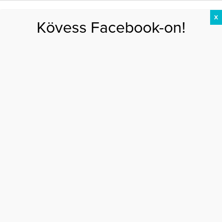
X
Kövess Facebook-on!
DIÉTA
FOGYÁS
EDZÉS
ZSÍRÉGETÉS
KEREKFENÉK
HASIZOM
FEHÉRJE
Főoldal
>
DIÉTA
>
5 dolog, amitől idén sem fogsz lefogyni
5 DOLOG, AMITŐL IDÉN SEM FOGSZ