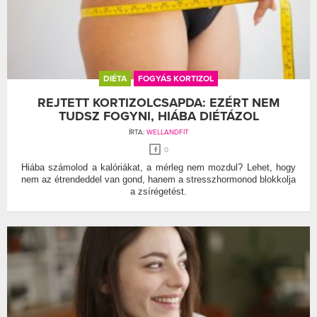
DIÉTA
FOGYÁS KORTIZOL
REJTETT KORTIZOLCSAPDA: EZÉRT NEM
TUDSZ FOGYNI, HIÁBA DIÉTÁZOL
ÍRTA:
WELLANDFIT
0
Hiába számolod a kalóriákat, a mérleg nem mozdul? Lehet, hogy
nem az étrendeddel van gond, hanem a stresszhormonod blokkolja
a zsírégetést.