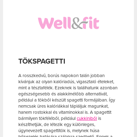
TÖKSPAGETTI
A rosszkedvű, borús napokon talán jobban
kívánjuk az olyan kalóriadús, vigasztaló ételeket,
mint a tésztafélék. Ezeknek is találhatunk azonban
egészségesebb és alakkímélőbb alternatívát,
például a tökből készült spagetti formájában. Így
nemcsak üres kalóriákkal tápláljuk magunkat,
hanem rostokkal és vitaminokkal is. A spagettit
bármilyen tökféléből, például
cukkiniből
is
készíthetjük, de létezik egy különleges,
úgynevezett spagettitök is, melynek húsa
hőkezelés hatására szálakra szedhető. Ennek a