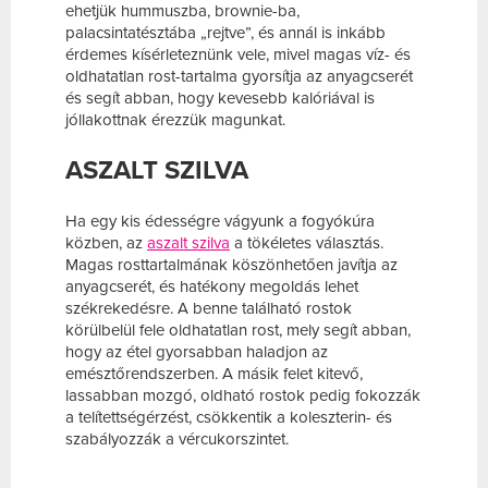
ehetjük hummuszba, brownie-ba,
palacsintatésztába „rejtve”, és annál is inkább
érdemes kísérleteznünk vele, mivel magas víz- és
oldhatatlan rost-tartalma gyorsítja az anyagcserét
és segít abban, hogy kevesebb kalóriával is
jóllakottnak érezzük magunkat.
ASZALT SZILVA
Ha egy kis édességre vágyunk a fogyókúra
közben, az
aszalt szilva
a tökéletes választás.
Magas rosttartalmának köszönhetően javítja az
anyagcserét, és hatékony megoldás lehet
székrekedésre. A benne található rostok
körülbelül fele oldhatatlan rost, mely segít abban,
hogy az étel gyorsabban haladjon az
emésztőrendszerben. A másik felet kitevő,
lassabban mozgó, oldható rostok pedig fokozzák
a telítettségérzést, csökkentik a koleszterin- és
szabályozzák a vércukorszintet.