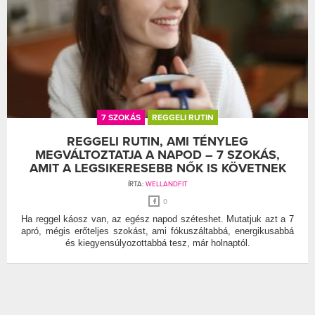
7 SZOKÁS
REGGELI RUTIN
REGGELI RUTIN, AMI TÉNYLEG
MEGVÁLTOZTATJA A NAPOD – 7 SZOKÁS,
AMIT A LEGSIKERESEBB NŐK IS KÖVETNEK
ÍRTA:
WELLANDFIT
0
Ha reggel káosz van, az egész napod széteshet. Mutatjuk azt a 7
apró, mégis erőteljes szokást, ami fókuszáltabbá, energikusabbá
és kiegyensúlyozottabbá tesz, már holnaptól.