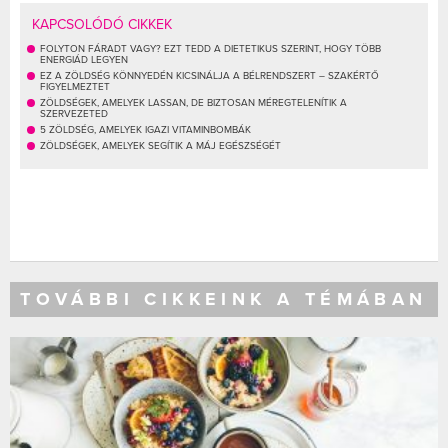
KAPCSOLÓDÓ CIKKEK
FOLYTON FÁRADT VAGY? EZT TEDD A DIETETIKUS SZERINT, HOGY TÖBB
ENERGIÁD LEGYEN
EZ A ZÖLDSÉG KÖNNYEDÉN KICSINÁLJA A BÉLRENDSZERT – SZAKÉRTŐ
FIGYELMEZTET
ZÖLDSÉGEK, AMELYEK LASSAN, DE BIZTOSAN MÉREGTELENÍTIK A
SZERVEZETED
5 ZÖLDSÉG, AMELYEK IGAZI VITAMINBOMBÁK
ZÖLDSÉGEK, AMELYEK SEGÍTIK A MÁJ EGÉSZSÉGÉT
TOVÁBBI CIKKEINK A TÉMÁBAN