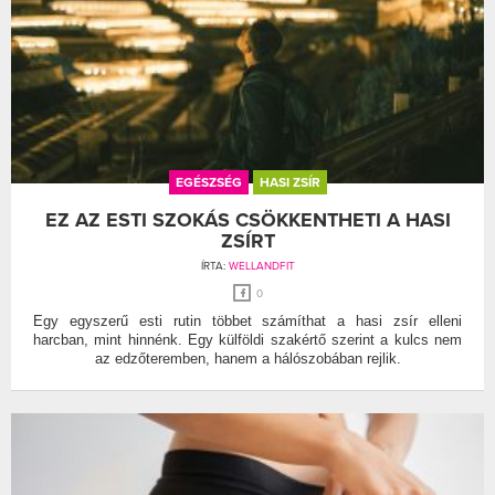
EGÉSZSÉG
HASI ZSÍR
EZ AZ ESTI SZOKÁS CSÖKKENTHETI A HASI
ZSÍRT
ÍRTA:
WELLANDFIT
0
Egy egyszerű esti rutin többet számíthat a hasi zsír elleni
harcban, mint hinnénk. Egy külföldi szakértő szerint a kulcs nem
az edzőteremben, hanem a hálószobában rejlik.