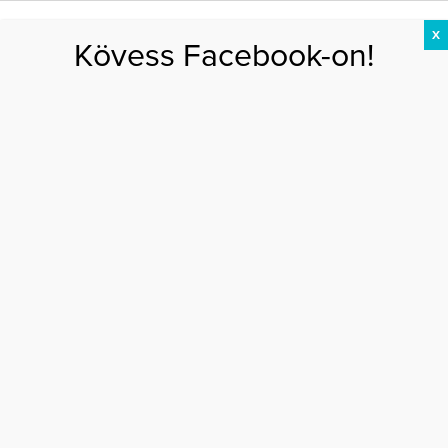
X
Kövess Facebook-on!
DIÉTA
FOGYÁS
EDZÉS
ZSÍRÉGETÉS
KEREKFENÉK
HASIZOM
FEHÉRJE
Főoldal
>
DIÉTA
>
5 étel, mellyel gyorsabban fogyhatsz
5 ÉTEL, MELLYEL GYORSABBAN