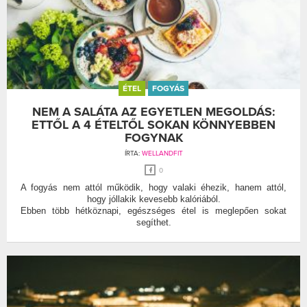
ÉTEL
FOGYÁS
NEM A SALÁTA AZ EGYETLEN MEGOLDÁS:
ETTŐL A 4 ÉTELTŐL SOKAN KÖNNYEBBEN
FOGYNAK
ÍRTA:
WELLANDFIT
0
A fogyás nem attól működik, hogy valaki éhezik, hanem attól,
hogy jóllakik kevesebb kalóriából.
Ebben több hétköznapi, egészséges étel is meglepően sokat
segíthet.