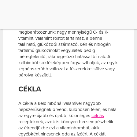
A
kelbimbó
a leginkább megosztó növények közé
tartozik, sok rajongója mellett szép számmal
akadnak olyanok is, akik messziről elkerülik a
káposztafélék családjába tartozó zöldséget. Pedig
a kelbimbóval több okból is érdemes
megbarátkoznunk: nagy mennyiségű C- és K-
vitamint, valamint rostot tartalmaz, a benne
található, glükózból származó, kén és nitrogén
tartalmú glükozinolát vegyületek pedig
méregtelenítő, rákmegelőző hatással bírnak. A
kelbimbót sokféleképpen fogyaszthatjuk, az egyik
legnépszerűbb változat a fűszerekkel sütve vagy
párolva készített.
CÉKLA
A cékla a kelbimbónál valamivel nagyobb
népszerűségnek örvend, különösen télen, és hála
az egyre újabb és újabb, különleges
céklás
recepteknek, azok is könnyen becsempészhetik
az étrendjükbe ezt a vitaminbombát, akik
egyébként nincsenek oda az ízéért. A céklát