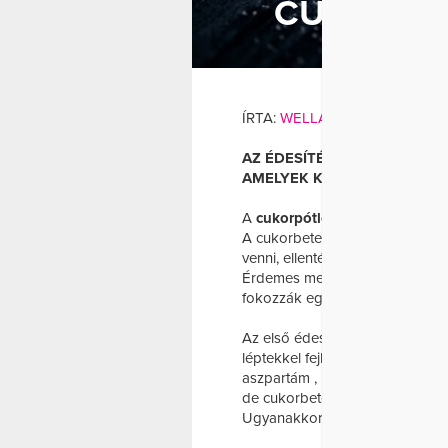
CUKORHEL
CUKORH
ÍRTA:
WELLANDFIT
AZ ÉDESÍTÉS VILÁGÁBAN SZ
AMELYEK KÜLÖNBÖZŐ HATÁ
A
cukorpótlók
és
édesítőszere
A cukorbetegek diétájában a cu
venni, ellentétben az édesítős
Érdemes megjegyezni , hogy a
fokozzák egymás édesítő erejét
Az első édesítőszer 1879-ben j
léptekkel fejlődött. A mestersé
aszpartám , nem csupán annyira
de cukorbetegek számára is alka
Ugyanakkor az aszpartám példá