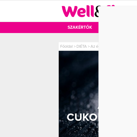
DIÉTA
SZAKÉRTŐK
DIÉTA
MOZ
Főoldal
>
DIÉTA
>
Az édesítőszerek és cukorpó
AZ ÉDE
CUKORPÓTLÓK
ÉRDE