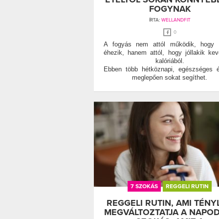
FOGYNAK
ÍRTA:
WELLANDFIT
0
A fogyás nem attól működik, hogy v
éhezik, hanem attól, hogy jóllakik ke
kalóriából.
Ebben több hétköznapi, egészséges é
meglepően sokat segíthet.
7 SZOKÁS
REGGELI RUTIN
REGGELI RUTIN, AMI TÉNY
MEGVÁLTOZTATJA A NAPOD