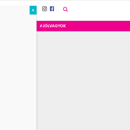
X
RÁT
CUKOR
FOGADOM
#JÓLVAGYOK