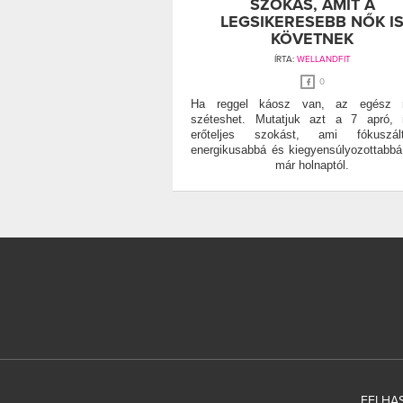
SZOKÁS, AMIT A
LEGSIKERESEBB NŐK I
KÖVETNEK
ÍRTA:
WELLANDFIT
0
Ha reggel káosz van, az egész 
széteshet. Mutatjuk azt a 7 apró, 
erőteljes szokást, ami fókuszált
energikusabbá és kiegyensúlyozottabbá
már holnaptól.
FELHAS