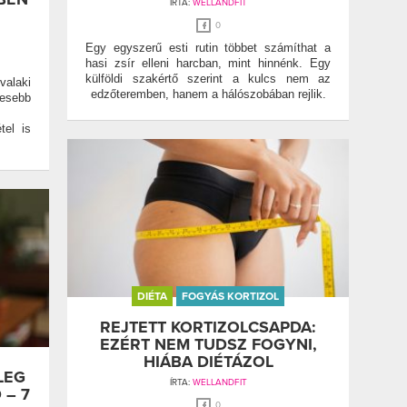
ÍRTA:
WELLANDFIT
0
Egy egyszerű esti rutin többet számíthat a
hasi zsír elleni harcban, mint hinnénk. Egy
külföldi szakértő szerint a kulcs nem az
alaki
edzőteremben, hanem a hálószobában rejlik.
vesebb
tel is
DIÉTA
FOGYÁS KORTIZOL
REJTETT KORTIZOLCSAPDA:
EZÉRT NEM TUDSZ FOGYNI,
HIÁBA DIÉTÁZOL
LEG
ÍRTA:
WELLANDFIT
 – 7
0