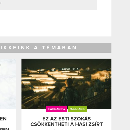
ET
CIKKEINK A TÉMÁBAN
EGÉSZSÉG
HASI ZSÍR
LEN
EZ AZ ESTI SZOKÁS
CSÖKKENTHETI A HASI ZSÍRT
BEN