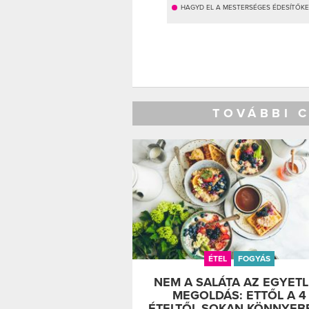
HAGYD EL A MESTERSÉGES ÉDESÍTŐK
TOVÁBBI 
ÉTEL
FOGYÁS
NEM A SALÁTA AZ EGYET
MEGOLDÁS: ETTŐL A 4
ÉTELTŐL SOKAN KÖNNYEB