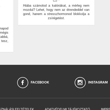
S
Hiába számolod a kalóriákat, a mérleg nem
mozdul? Lehet, hogy nem az étrendeddel van
gond, hanem a stresszhormonod blokkolja a
zsírégetést.
napod
mégis
abbá,
 tesz,
FACEBOOK
INSTAGRAM
ZNÁLÁSI FELTÉTELEK
ADATVÉDELMI TÁJÉKOZTATÓ
IMPR