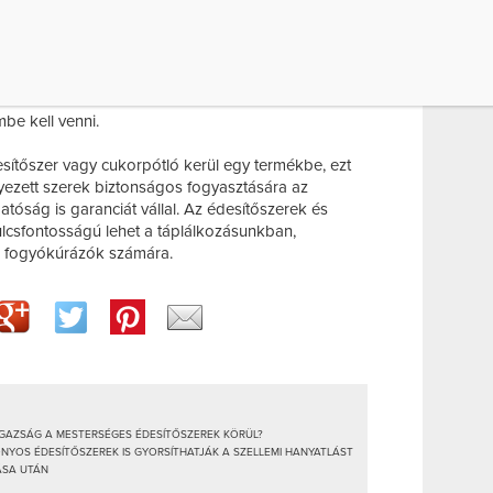
laszték rendkívül széles, és a legjobban keresett
klamát és a neoheszperidin is. A szukralóz például
, és ideális hőstabil tulajdonságokkal bír. A
 sorbit , közel azonos energiaértékkel
iétákba való beillesztésük során
mbe kell venni.
esítőszer vagy cukorpótló kerül egy termékbe, ezt
lyezett szerek biztonságos fogyasztására az
atóság is garanciát vállal. Az édesítőszerek és
ulcsfontosságú lehet a táplálkozásunkban,
a fogyókúrázók számára.
 IGAZSÁG A MESTERSÉGES ÉDESÍTŐSZEREK KÖRÜL?
NYOS ÉDESÍTŐSZEREK IS GYORSÍTHATJÁK A SZELLEMI HANYATLÁST
ÁSA UTÁN