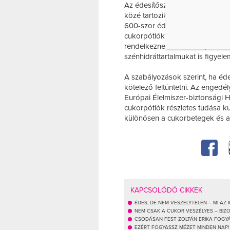
Az édesítőszer és cukorpótló vá
közé tartozik a szukralóz , a ci
600-szor édesebb a répacukornál
cukorpótlók, mint a fruktóz és a
rendelkeznek a cukorral, ám a d
szénhidráttartalmukat is figyele
A szabályozások szerint, ha éd
kötelező feltüntetni. Az engedé
Európai Élelmiszer-biztonsági H
cukorpótlók részletes tudása k
különösen a cukorbetegek és 
KAPCSOLÓDÓ CIKKEK
ÉDES, DE NEM VESZÉLYTELEN – MI AZ
NEM CSAK A CUKOR VESZÉLYES – BIZO
CSODÁSAN FEST ZOLTÁN ERIKA FOGY
EZÉRT FOGYASSZ MÉZET MINDEN NAP!