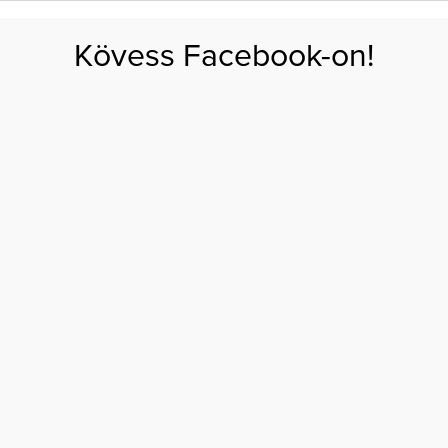
FOGYÁS
EDZÉS
ZSÍRÉGETÉS
KEREKFENÉK
HASIZOM
FEHÉRJE
SZÉNHID
Kövess Facebook-on!
GÁS
EGÉSZSÉG
ÉTRENDEK
SZÉPSÉG
AKTUÁLIS
tlók titkai, avagy mit érdemes tudni a cukorhelyettesítőkről?
SÍTŐSZEREK ÉS
 TITKAI, AVAGY MIT
MES TUDNI A