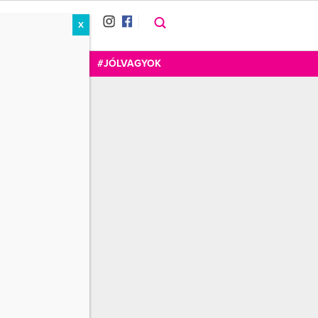
X
RÁT
CUKOR
FOGADOM
#JÓLVAGYOK
Wellness+Cafe