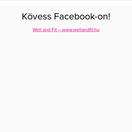
FOGYÁS
EDZÉS
ZSÍRÉGETÉS
KEREKFENÉK
HASIZOM
FEHÉRJE
SZÉNHID
Kövess Facebook-on!
GÁS
EGÉSZSÉG
ÉTRENDEK
SZÉPSÉG
AKTUÁLIS
Well and Fit – www.wellandfit.hu
ASZALT GYÜMÖLCS
DIÉTA
T
EGÉSZSÉGES, DE KALÓRIADÚS