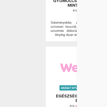
GYÜMÖLCS TÖBBET ÁRTH
MINT HASZNÁL
ÍRTA:
WELLANDFIT
0
Süteményekbe, zabkásába, saláták
szívesen tesszük, és gyakran a gye
uzsonnás dobozába is bekerül. De 
tényleg olyan ártalmatlan, mint hissz
ASZALT GYÜMÖLCS
AVOKÁDÓ
EGÉSZSÉGES, DE HIZLA
ÉTELEK
ÍRTA:
MÁRKUS ADRIENN