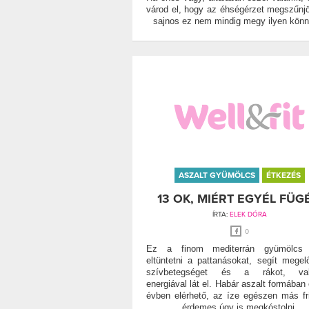
várod el, hogy az éhségérzet megszűnj
sajnos ez nem mindig megy ilyen könn
ASZALT GYÜMÖLCS
ÉTKEZÉS
13 OK, MIÉRT EGYÉL FÜGÉ
ÍRTA:
ELEK DÓRA
0
Ez a finom mediterrán gyümölcs 
eltüntetni a pattanásokat, segít megel
szívbetegséget és a rákot, val
energiával lát el. Habár aszalt formában
évben elérhető, az íze egészen más fr
érdemes úgy is megkóstolni.