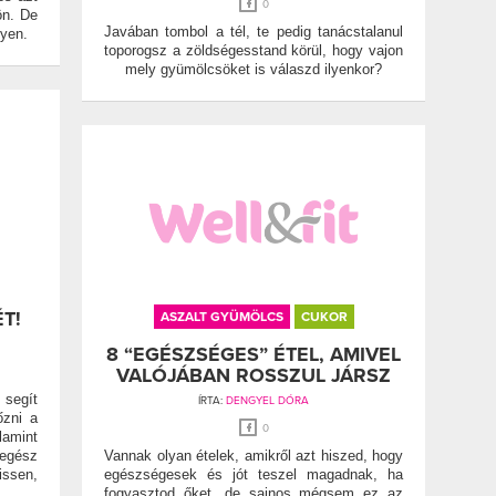
0
ön. De
Javában tombol a tél, te pedig tanácstalanul
yen.
toporogsz a zöldségesstand körül, hogy vajon
mely gyümölcsöket is válaszd ilyenkor?
T!
ASZALT GYÜMÖLCS
CUKOR
8 “EGÉSZSÉGES” ÉTEL, AMIVEL
VALÓJÁBAN ROSSZUL JÁRSZ
segít
ÍRTA:
DENGYEL DÓRA
őzni a
0
amint
 egész
Vannak olyan ételek, amikről azt hiszed, hogy
issen,
egészségesek és jót teszel magadnak, ha
fogyasztod őket, de sajnos mégsem ez az