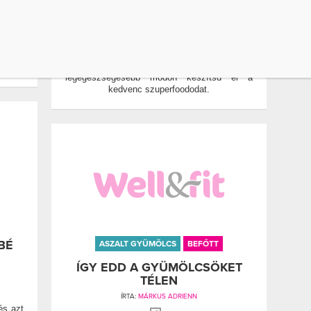
0
Nem elég, ha megveszed a
bár
legegészségesebb alapanyagokat, jól is kell
annak
azokat elkészíteni! Most adunk egy kis
danod,
segítséget, hogy ezentúl a lehető
.
legegészségesebb módon készítsd el a
kedvenc szuperfoododat.
BÉ
ASZALT GYÜMÖLCS
BEFŐTT
ÍGY EDD A GYÜMÖLCSÖKET
TÉLEN
ÍRTA:
MÁRKUS ADRIENN
és azt