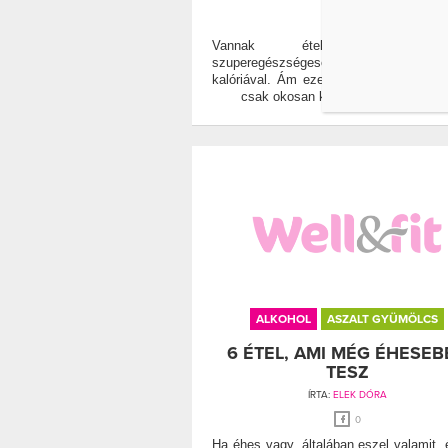
0
Vannak ételek, amik 
szuperegészségesek, mégis tele v
kalóriával. Ám ezekről sem kell lemon
csak okosan kell őket fogyasztanod
ALKOHOL
ASZALT GYÜMÖLCS
6 ÉTEL, AMI MÉG ÉHESEB
TESZ
ÍRTA:
ELEK DÓRA
0
Ha éhes vagy, általában eszel valamit, 