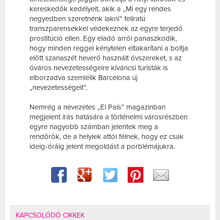
kereskedők kedélyeit, akik a „Mi egy rendes
negyedben szeretnénk lakni” feliratú
transzparensekkel védekeznek az egyre terjedő
prostitúció ellen. Egy eladó arról panaszkodik,
hogy minden reggel kénytelen eltakarítani a boltja
előtt szanaszét heverő használt óvszereket, s az
óváros nevezetességeire kíváncsi turisták is
elborzadva szemlélik Barcelona új
„nevezetességeit”.
Nemrég a nevezetes „El País” magazinban
megjelent írás hatására a történelmi városrészben
egyre nagyobb számban jelentek meg a
rendőrök, de a helyiek attól félnek, hogy ez csak
ideig-óráig jelent megoldást a porblémájukra.
KAPCSOLÓDÓ CIKKEK