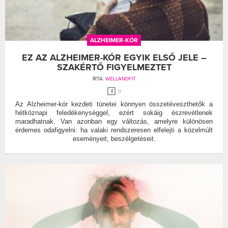
ALZHEIMER-KÓR
EZ AZ ALZHEIMER-KÓR EGYIK ELSŐ JELE –
SZAKÉRTŐ FIGYELMEZTET
ÍRTA:
WELLANDFIT
0
Az Alzheimer-kór kezdeti tünetei könnyen összetéveszthetők a
hétköznapi feledékenységgel, ezért sokáig észrevétlenek
maradhatnak. Van azonban egy változás, amelyre különösen
érdemes odafigyelni: ha valaki rendszeresen elfelejti a közelmúlt
eseményeit, beszélgetéseit.