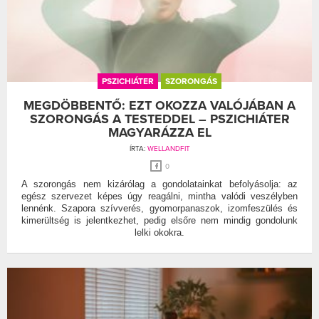
PSZICHIÁTER
SZORONGÁS
MEGDÖBBENTŐ: EZT OKOZZA VALÓJÁBAN A
SZORONGÁS A TESTEDDEL – PSZICHIÁTER
MAGYARÁZZA EL
ÍRTA:
WELLANDFIT
0
A szorongás nem kizárólag a gondolatainkat befolyásolja: az
egész szervezet képes úgy reagálni, mintha valódi veszélyben
lennénk. Szapora szívverés, gyomorpanaszok, izomfeszülés és
kimerültség is jelentkezhet, pedig elsőre nem mindig gondolunk
lelki okokra.