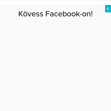
X
Kövess Facebook-on!
DIÉTA
FOGYÁS
EDZÉS
ZSÍRÉGETÉS
KEREKFENÉK
HASIZOM
FEHÉRJE
Főoldal
>
EGÉSZSÉG
>
Őrület! Pajzán utcai szex Barcelonában!
ŐRÜLET! PAJZÁN UTCAI SZEX