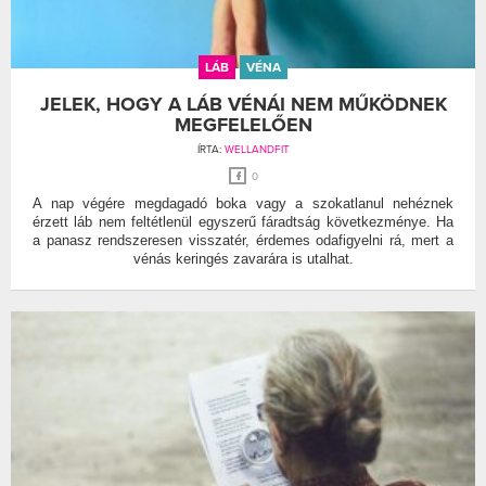
LÁB
VÉNA
JELEK, HOGY A LÁB VÉNÁI NEM MŰKÖDNEK
MEGFELELŐEN
ÍRTA:
WELLANDFIT
0
A nap végére megdagadó boka vagy a szokatlanul nehéznek
érzett láb nem feltétlenül egyszerű fáradtság következménye. Ha
a panasz rendszeresen visszatér, érdemes odafigyelni rá, mert a
vénás keringés zavarára is utalhat.