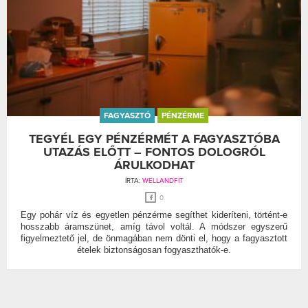
FAGYASZTÓ
PÉNZÉRME
TEGYÉL EGY PÉNZÉRMÉT A FAGYASZTÓBA
UTAZÁS ELŐTT – FONTOS DOLOGRÓL
ÁRULKODHAT
ÍRTA:
WELLANDFIT
0
Egy pohár víz és egyetlen pénzérme segíthet kideríteni, történt-e
hosszabb áramszünet, amíg távol voltál. A módszer egyszerű
figyelmeztető jel, de önmagában nem dönti el, hogy a fagyasztott
ételek biztonságosan fogyaszthatók-e.