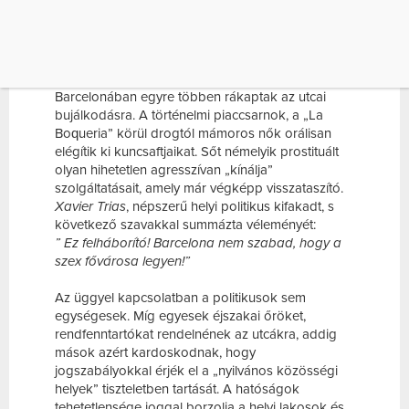
SUMMÁZTA VÉLEMÉNYÉT:” EZ FELHÁBORÍTÓ!
BARCELONA NEM SZABAD, HOGY A SZEX […]
Barcelona a szex fővárosa?
Barcelonában egyre többen rákaptak az utcai
bujálkodásra. A történelmi piaccsarnok, a
„La
Boqueria” körül drogtól mámoros nők orálisan
elégítik ki kuncsaftjaikat. Sőt némelyik prostituált
olyan hihetetlen agresszívan „kínálja”
szolgáltatásait, amely már végképp visszataszító.
Xavier Trias
, népszerű helyi politikus kifakadt, s
következő szavakkal summázta véleményét:
” Ez felháborító! Barcelona nem szabad, hogy a
szex fővárosa legyen!”
Az üggyel kapcsolatban a politikusok sem
egységesek. Míg egyesek éjszakai őröket,
rendfenntartókat rendelnének az utcákra, addig
mások azért kardoskodnak, hogy
jogszabályokkal érjék el a „nyilvános közösségi
helyek” tiszteletben tartását. A hatóságok
tehetetlensége joggal borzolja a helyi lakosok és