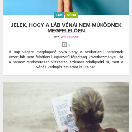
LÁB
VÉNA
JELEK, HOGY A LÁB VÉNÁI NEM MŰKÖDNEK
MEGFELELŐEN
ÍRTA:
WELLANDFIT
0
A nap végére megdagadó boka vagy a szokatlanul nehéznek
érzett láb nem feltétlenül egyszerű fáradtság következménye. Ha
a panasz rendszeresen visszatér, érdemes odafigyelni rá, mert a
vénás keringés zavarára is utalhat.