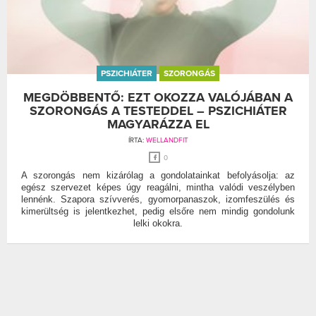
PSZICHIÁTER
SZORONGÁS
MEGDÖBBENTŐ: EZT OKOZZA VALÓJÁBAN A
SZORONGÁS A TESTEDDEL – PSZICHIÁTER
MAGYARÁZZA EL
ÍRTA:
WELLANDFIT
0
A szorongás nem kizárólag a gondolatainkat befolyásolja: az
egész szervezet képes úgy reagálni, mintha valódi veszélyben
lennénk. Szapora szívverés, gyomorpanaszok, izomfeszülés és
kimerültség is jelentkezhet, pedig elsőre nem mindig gondolunk
lelki okokra.