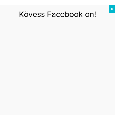
X
Kövess Facebook-on!
DIÉTA
FOGYÁS
EDZÉS
ZSÍRÉGETÉS
KEREKFENÉK
HASIZOM
FEHÉRJE
Főoldal
>
EGÉSZSÉG
>
Van, ami még Fésűs Nellynek sem sikerül
VAN, AMI MÉG FÉSŰS NELLYNEK SEM