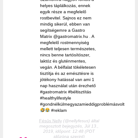
helyes táplálkozás, ennek
egyik része a megfelelő
rostbevitel. Sajnos ez nem
mindig sikerül, ebben van
segítségemre a Gastro
Matrix @gastromatrix.hu . A
megfelelő rostmennyiség
mellett teljesen természetes,
nincs benne tartósítószer,
laktóz és gluténmentes,
vegán. A bélfalat tökéletesen
tisztítja és az emésztésre is
jótékony hatással van ami 1
nap használat után érezhető
#gastromatrix #béltisztítás
#healthylifestyle
#gondnélkülmegyazamieddigproblémásvolt
#reklam
Fésűs Nelly
(@nellyfesus) által
megosztott bejegyzés, Júl 13.,
2019, időpont: 12:48 (PDT
időzóna szerint)