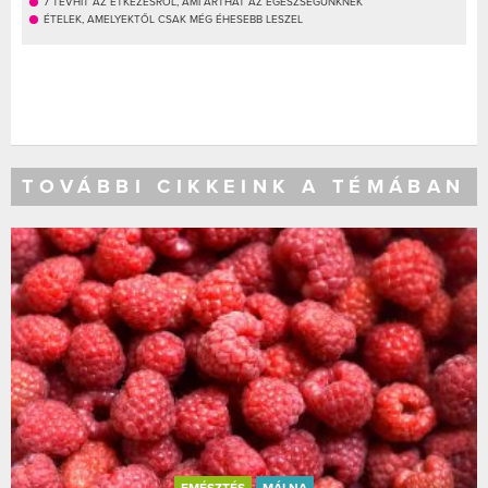
7 TÉVHIT AZ ÉTKEZÉSRŐL, AMI ÁRTHAT AZ EGÉSZSÉGÜNKNEK
ÉTELEK, AMELYEKTŐL CSAK MÉG ÉHESEBB LESZEL
TOVÁBBI CIKKEINK A TÉMÁBAN