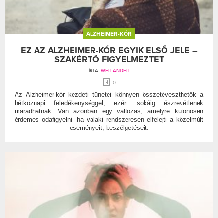
ALZHEIMER-KÓR
EZ AZ ALZHEIMER-KÓR EGYIK ELSŐ JELE –
SZAKÉRTŐ FIGYELMEZTET
ÍRTA:
WELLANDFIT
0
Az Alzheimer-kór kezdeti tünetei könnyen összetéveszthetők a
hétköznapi feledékenységgel, ezért sokáig észrevétlenek
maradhatnak. Van azonban egy változás, amelyre különösen
érdemes odafigyelni: ha valaki rendszeresen elfelejti a közelmúlt
eseményeit, beszélgetéseit.