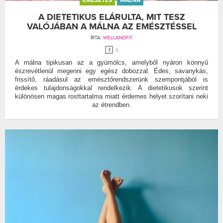
EMÉSZTÉS
MÁLNA
A DIETETIKUS ELÁRULTA, MIT TESZ
VALÓJÁBAN A MÁLNA AZ EMÉSZTÉSSEL
ÍRTA:
WELLANDFIT
0
A málna tipikusan az a gyümölcs, amelyből nyáron könnyű
észrevétlenül megenni egy egész dobozzal. Édes, savanykás,
frissítő, ráadásul az emésztőrendszerünk szempontjából is
érdekes tulajdonságokkal rendelkezik. A dietetikusok szerint
különösen magas rosttartalma miatt érdemes helyet szorítani neki
az étrendben.