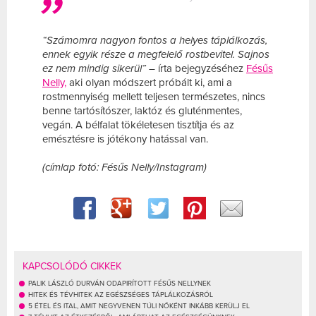
“Számomra nagyon fontos a helyes táplálkozás,
ennek egyik része a megfelelő rostbevitel. Sajnos
ez nem mindig sikerül”
– írta bejegyzéséhez
Fésűs
Nelly,
aki olyan módszert próbált ki, ami a
rostmennyiség mellett teljesen természetes, nincs
benne tartósítószer, laktóz és gluténmentes,
vegán. A bélfalat tökéletesen tisztítja és az
emésztésre is jótékony hatással van.
(címlap fotó: Fésűs Nelly/Instagram)
KAPCSOLÓDÓ CIKKEK
PALIK LÁSZLÓ DURVÁN ODAPIRÍTOTT FÉSŰS NELLYNEK
HITEK ÉS TÉVHITEK AZ EGÉSZSÉGES TÁPLÁLKOZÁSRÓL
5 ÉTEL ÉS ITAL, AMIT NEGYVENEN TÚLI NŐKÉNT INKÁBB KERÜLJ EL