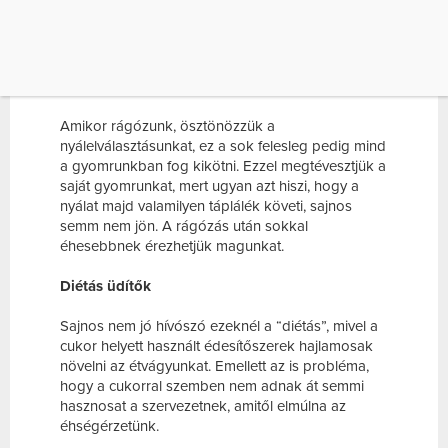
étvágyunkat. A most következő ételek
fogyasztása után könnyen bekövetkezhet ez a
helyzet.
Rágógumi
Amikor rágózunk, ösztönözzük a
nyálelválasztásunkat, ez a sok felesleg pedig mind
a gyomrunkban fog kikötni. Ezzel megtévesztjük a
saját gyomrunkat, mert ugyan azt hiszi, hogy a
nyálat majd valamilyen táplálék követi, sajnos
semm nem jön. A rágózás után sokkal
éhesebbnek érezhetjük magunkat.
Diétás üdítők
Sajnos nem jó hívószó ezeknél a “diétás”, mivel a
cukor helyett használt édesítőszerek hajlamosak
növelni az étvágyunkat. Emellett az is probléma,
hogy a cukorral szemben nem adnak át semmi
hasznosat a szervezetnek, amitől elmúlna az
éhségérzetünk.