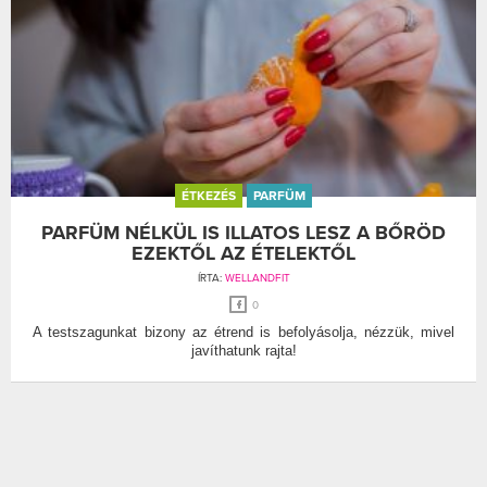
ÉTKEZÉS
PARFÜM
PARFÜM NÉLKÜL IS ILLATOS LESZ A BŐRÖD
EZEKTŐL AZ ÉTELEKTŐL
ÍRTA:
WELLANDFIT
0
A testszagunkat bizony az étrend is befolyásolja, nézzük, mivel
javíthatunk rajta!