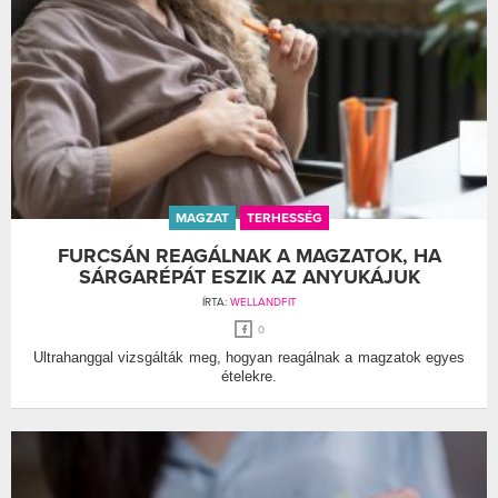
MAGZAT
TERHESSÉG
FURCSÁN REAGÁLNAK A MAGZATOK, HA
SÁRGARÉPÁT ESZIK AZ ANYUKÁJUK
ÍRTA:
WELLANDFIT
0
Ultrahanggal vizsgálták meg, hogyan reagálnak a magzatok egyes
ételekre.