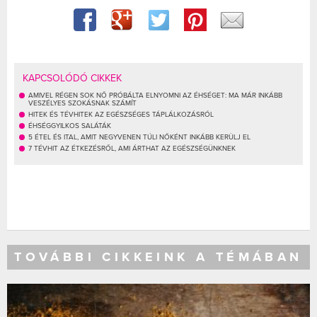
KAPCSOLÓDÓ CIKKEK
AMIVEL RÉGEN SOK NŐ PRÓBÁLTA ELNYOMNI AZ ÉHSÉGET: MA MÁR INKÁBB
VESZÉLYES SZOKÁSNAK SZÁMÍT
HITEK ÉS TÉVHITEK AZ EGÉSZSÉGES TÁPLÁLKOZÁSRÓL
ÉHSÉGGYILKOS SALÁTÁK
5 ÉTEL ÉS ITAL, AMIT NEGYVENEN TÚLI NŐKÉNT INKÁBB KERÜLJ EL
7 TÉVHIT AZ ÉTKEZÉSRŐL, AMI ÁRTHAT AZ EGÉSZSÉGÜNKNEK
TOVÁBBI CIKKEINK A TÉMÁBAN