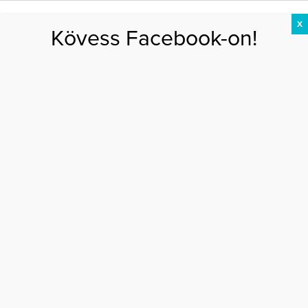
X
Kövess Facebook-on!
DIÉTA
FOGYÁS
EDZÉS
ZSÍRÉGETÉS
KEREKFENÉK
HASIZOM
FEHÉRJE
Főoldal
>
ÉTRENDEK
>
Ételek, amelyektől csak még éhesebb leszel
ÉTELEK, AMELYEKTŐL CSAK MÉG ÉHESEBB