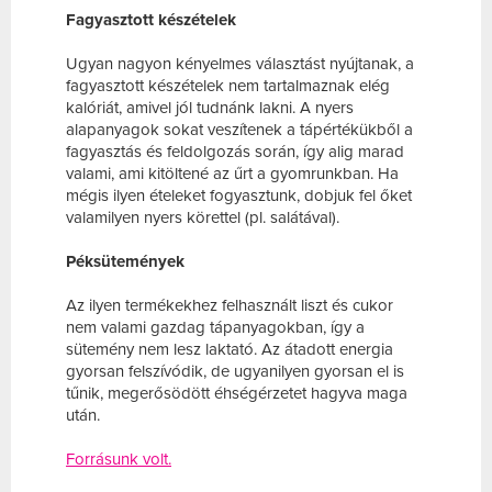
Fagyasztott készételek
Ugyan nagyon kényelmes választást nyújtanak, a
fagyasztott készételek nem tartalmaznak elég
kalóriát, amivel jól tudnánk lakni. A nyers
alapanyagok sokat veszítenek a tápértékükből a
fagyasztás és feldolgozás során, így alig marad
valami, ami kitöltené az űrt a gyomrunkban. Ha
mégis ilyen ételeket fogyasztunk, dobjuk fel őket
valamilyen nyers körettel (pl. salátával).
Péksütemények
Az ilyen termékekhez felhasznált liszt és cukor
nem valami gazdag tápanyagokban, így a
sütemény nem lesz laktató. Az átadott energia
gyorsan felszívódik, de ugyanilyen gyorsan el is
tűnik, megerősödött éhségérzetet hagyva maga
után.
Forrásunk volt.