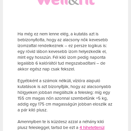
Ha még ez nem lenne elég, a kutatás azt is
bebizonyította, hogy az alacsony nők kevesebb
izomzattal rendelkeznek – ez persze logikus is:
egy rövid lábon kevesebb izom helyezkedik el,
mint egy hosszún. Fél kiló izom pedig naponta
legalább 6 kalóriától tud megszabadítani – de
akkor egész nap csak fekszel.
Egyébként a számok nélküli, vízióra alapuló
kutatások is azt bizonyítják, hogy az alacsonyabb
hölgyeken jobban meglátszik a felesleg: míg egy
155 cm magas nőn azonnal szembetűnik +5 kg,
addig egy 175 cm magasságún jobban eloszlik az
a pár kiló plusz.
Amennyiben te is küzdesz azzal a néhány kiló
plusz felesleggel, tartsd be ezt a
4 hihetetlenül