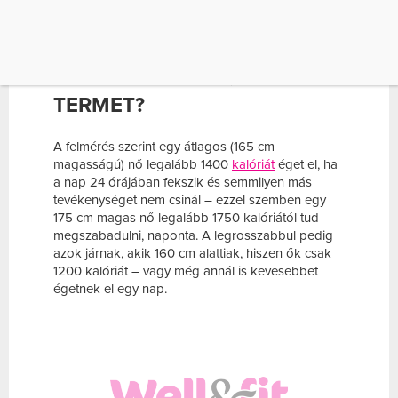
emiatt kevesebb zsírt is tud elégetni.
DE MIT IS JELENT A
KUTATÓKNÁL AZ „APRÓ”
TERMET?
A felmérés szerint egy átlagos (165 cm
magasságú) nő legalább 1400
kalóriát
éget el, ha
a nap 24 órájában fekszik és semmilyen más
tevékenységet nem csinál – ezzel szemben egy
175 cm magas nő legalább 1750 kalóriától tud
megszabadulni, naponta. A legrosszabbul pedig
azok járnak, akik 160 cm alattiak, hiszen ők csak
1200 kalóriát – vagy még annál is kevesebbet
égetnek el egy nap.