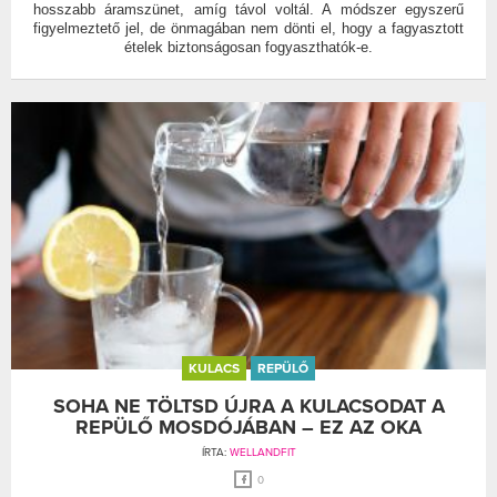
hosszabb áramszünet, amíg távol voltál. A módszer egyszerű
figyelmeztető jel, de önmagában nem dönti el, hogy a fagyasztott
ételek biztonságosan fogyaszthatók-e.
KULACS
REPÜLŐ
SOHA NE TÖLTSD ÚJRA A KULACSODAT A
REPÜLŐ MOSDÓJÁBAN – EZ AZ OKA
ÍRTA:
WELLANDFIT
0