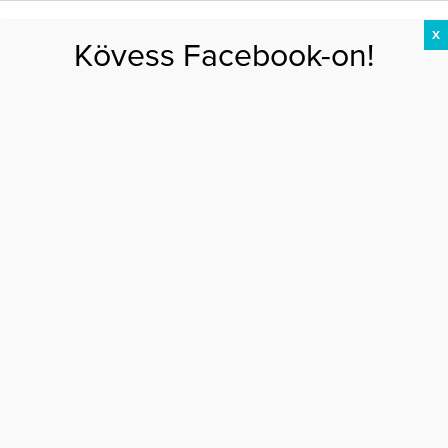
X
Kövess Facebook-on!
DIÉTA
FOGYÁS
EDZÉS
ZSÍRÉGETÉS
KEREKFENÉK
HASIZOM
FEHÉRJE
Főoldal
>
EGÉSZSÉG
>
Ezért nehezebb fogyni az alacsonyaknak
EZÉRT NEHEZEBB FOGYNI AZ