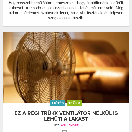
Egy hosszabb repülőúton természetes, hogy újratöltenénk a kiürült
kulacsot, a mosdó csapja azonban nem feltétlenül erre való. Még
akkor is érdemes óvatosnak lenni, ha a víz tisztának és teljesen
szagtalannak látszik.
HŰTÉS
TRÜKK
EZ A RÉGI TRÜKK VENTILÁTOR NÉLKÜL IS
LEHŰTI A LAKÁST
ÍRTA:
WELLANDFIT