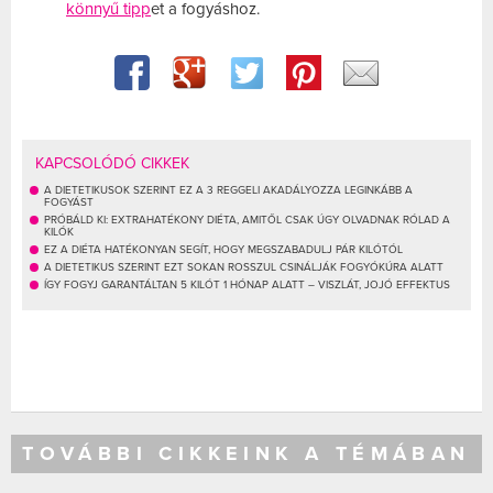
könnyű tipp
et a fogyáshoz.
KAPCSOLÓDÓ CIKKEK
A DIETETIKUSOK SZERINT EZ A 3 REGGELI AKADÁLYOZZA LEGINKÁBB A
FOGYÁST
PRÓBÁLD KI: EXTRAHATÉKONY DIÉTA, AMITŐL CSAK ÚGY OLVADNAK RÓLAD A
KILÓK
EZ A DIÉTA HATÉKONYAN SEGÍT, HOGY MEGSZABADULJ PÁR KILÓTÓL
A DIETETIKUS SZERINT EZT SOKAN ROSSZUL CSINÁLJÁK FOGYÓKÚRA ALATT
ÍGY FOGYJ GARANTÁLTAN 5 KILÓT 1 HÓNAP ALATT – VISZLÁT, JOJÓ EFFEKTUS
TOVÁBBI CIKKEINK A TÉMÁBAN