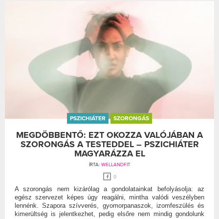
PSZICHIÁTER
SZORONGÁS
MEGDÖBBENTŐ: EZT OKOZZA VALÓJÁBAN A
SZORONGÁS A TESTEDDEL – PSZICHIÁTER
MAGYARÁZZA EL
ÍRTA:
WELLANDFIT
0
A szorongás nem kizárólag a gondolatainkat befolyásolja: az
egész szervezet képes úgy reagálni, mintha valódi veszélyben
lennénk. Szapora szívverés, gyomorpanaszok, izomfeszülés és
kimerültség is jelentkezhet, pedig elsőre nem mindig gondolunk