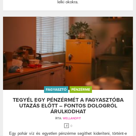
lelki okokra.
FAGYASZTÓ
PÉNZÉRME
TEGYÉL EGY PÉNZÉRMÉT A FAGYASZTÓBA
UTAZÁS ELŐTT – FONTOS DOLOGRÓL
ÁRULKODHAT
ÍRTA:
WELLANDFIT
0
Egy pohár víz és egyetlen pénzérme segíthet kideríteni, történt-e