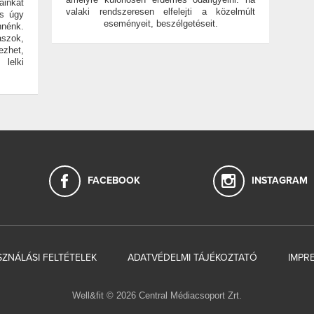
ainkat
valaki rendszeresen elfelejti a közelmúlt
es úgy
eseményeit, beszélgetéseit.
nnénk.
szok,
ezhet,
lelki
FACEBOOK
INSTAGRAM
ZNÁLÁSI FELTÉTELEK
ADATVÉDELMI TÁJÉKOZTATÓ
IMPR
Well&fit © 2026 Central Médiacsoport Zrt.