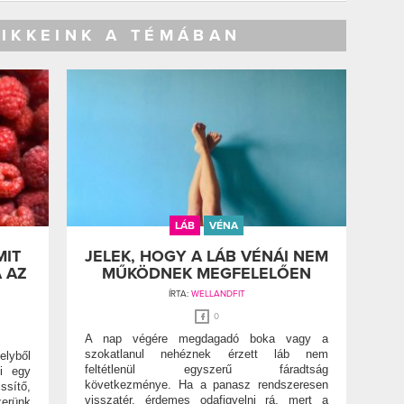
CIKKEINK A TÉMÁBAN
LÁB
VÉNA
MIT
JELEK, HOGY A LÁB VÉNÁI NEM
 AZ
MŰKÖDNEK MEGFELELŐEN
ÍRTA:
WELLANDFIT
0
A nap végére megdagadó boka vagy a
szokatlanul nehéznek érzett láb nem
elyből
feltétlenül egyszerű fáradtság
i egy
következménye. Ha a panasz rendszeresen
ssítő,
visszatér, érdemes odafigyelni rá, mert a
rünk