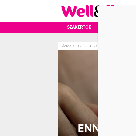
DIÉTA
SZAKÉRTŐK
DIÉTA
MOZ
Főoldal
>
EGÉSZSÉG
>
Ennyiszer kéne valój
ENNYISZER