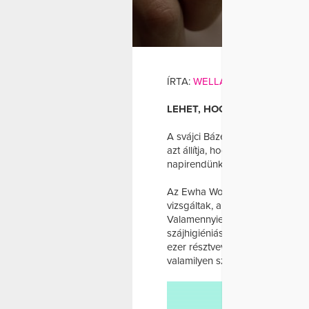
FOG
F
ÍRTA:
WELLANDFIT
LEHET, HOGY KISSÉ SOKKOL
A svájci Bázeli Egyetemi Kórhá
azt állítja, hogy napi 3 fogmo
napirendünkbe, ugyanis ezzel 
Az Ewha Womans Egyetem szake
vizsgáltak, akiknek semmilyen 
Valamennyien orvosi vizsgálaton 
szájhigiéniás szokásaikról. A t
ezer résztvevőnél alakult ki pitva
valamilyen szívelégtelenség.