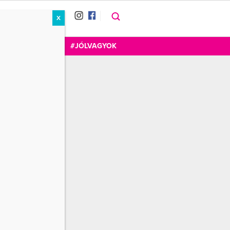
X
RÁT
CUKOR
FOGADOM
#JÓLVAGYOK
Wellness+Cafe