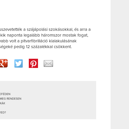
szevetették a szájápolási szokásokkal, és arra a
 akik naponta legalább háromszor mostak fogat,
bb volt a pitvarfibrilláció kialakulásának
ségeké pedig 12 százalékkal csökkent.
KEFÉDEN
L MEG RENDESEN
IKÁK
YED?