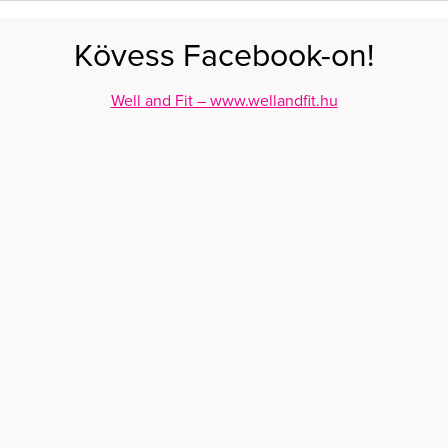
FOGYÁS
EDZÉS
ZSÍRÉGETÉS
KEREKFENÉK
HASIZOM
FEHÉRJE
SZÉNHID
Kövess Facebook-on!
GÁS
EGÉSZSÉG
ÉTRENDEK
SZÉPSÉG
AKTUÁLIS
Well and Fit – www.wellandfit.hu
ában fogat mosnod
 KÉNE VALÓJÁBAN