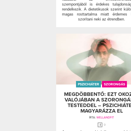
szempontjából is érdekes tulajdonsá
rendelkezik. A dietetikusok szerint kül
magas rosttartalma miatt érdemes h
szorítani neki az étrendben.
PSZICHIÁTER
SZORONGÁS
MEGDÖBBENTŐ: EZT OKO
VALÓJÁBAN A SZORONGÁ
TESTEDDEL – PSZICHIÁT
MAGYARÁZZA EL
ÍRTA:
WELLANDFIT
0