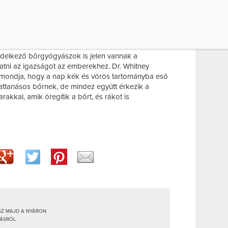
k-influenszer pedig azt hangoztatja videóiban,
tanásokat, sőt, a hegeket is. A trend egyre terjed, és
ogy a napozáshoz egyszerűen hozzá kell szoktatni a
ej és fényvédő használata.
ndelkező bőrgyógyászok is jelen vannak a
tatni az igazságot az emberekhez. Dr. Whitney
mondja, hogy a nap kék és vörös tartományba eső
pattanásos bőrnek, de mindez együtt érkezik a
rakkal, amik öregítik a bőrt, és rákot is
SZ MAJD A NYÁRON
ZÁSRÓL