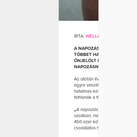
ÍRTA:
WELLANDFIT
A NAPOZÁS ÉS AZ ERŐS UV
TÖBBET HALLANI, MINDENN
ÖNJELÖLT BŐRGYÓGYÁSZ HA
NAPOZÁSNAK CSAKIS JÓTÉK
Az utóbbi években egyre több 
egyre veszélyesebb. A tények e
hatalmas követőtáboruknak a na
felhívnák a figyelmet a veszélye
„
A napozás nemhogy nem káros
szoliban, mert az eltünteti a p
450 ezer követőjének
Melissa 
csodálatos hatásait kiemelve.