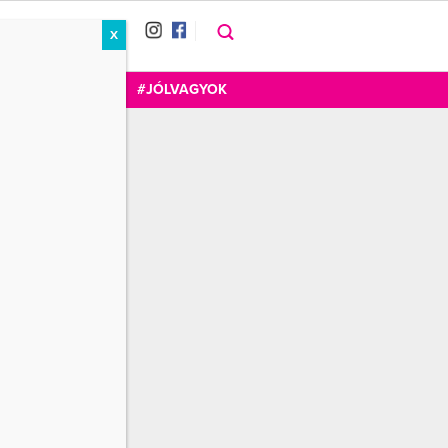
X
RÁT
CUKOR
FOGADOM
#JÓLVAGYOK