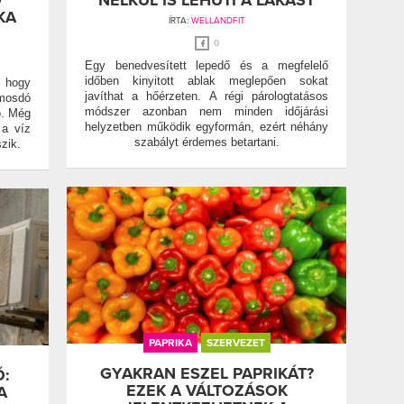
Ő
NÉLKÜL IS LEHŰTI A LAKÁST
KA
ÍRTA:
WELLANDFIT
0
Egy benedvesített lepedő és a megfelelő
időben kinyitott ablak meglepően sokat
, hogy
javíthat a hőérzeten. A régi párologtatásos
 mosdó
módszer azonban nem minden időjárási
ó. Még
helyzetben működik egyformán, ezért néhány
 a víz
szabályt érdemes betartani.
zik.
PAPRIKA
SZERVEZET
GYAKRAN ESZEL PAPRIKÁT?
Ő:
EZEK A VÁLTOZÁSOK
A