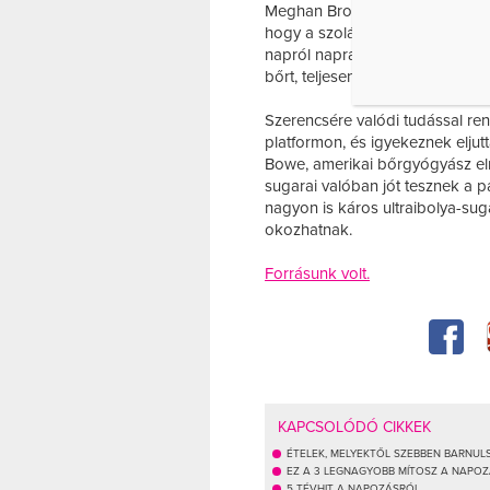
Meghan Brodie, egy másik TikTo
hogy a szolárium eltünteti a pat
napról napra többen vallják, h
bőrt, teljesen felesleges a napt
Szerencsére valódi tudással re
platformon, és igyekeznek eljut
Bowe, amerikai bőrgyógyász el
sugarai valóban jót tesznek a 
nagyon is káros ultraibolya-suga
okozhatnak.
Forrásunk volt.
KAPCSOLÓDÓ CIKKEK
ÉTELEK, MELYEKTŐL SZEBBEN BARNUL
EZ A 3 LEGNAGYOBB MÍTOSZ A NAPO
5 TÉVHIT A NAPOZÁSRÓL