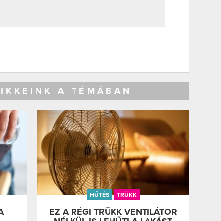
CIKKEINK A TÉMÁBAN
HŰTÉS
TRÜKK
A
EZ A RÉGI TRÜKK VENTILÁTOR