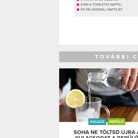
ILYEN A TÖKÉLETES NAPTEJ
ÍGY NE HASZNÁLJ NAPTEJET
TOVÁBBI 
KULACS
REPÜLŐ
SOHA NE TÖLTSD ÚJRA 