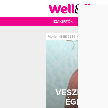
DIÉTA
SZAKÉRTŐK
DIÉTA
MOZ
Főoldal
>
EGÉSZSÉG
>
Veszélyes TikTok-tre
VESZÉLYES 
ÉGETIK S