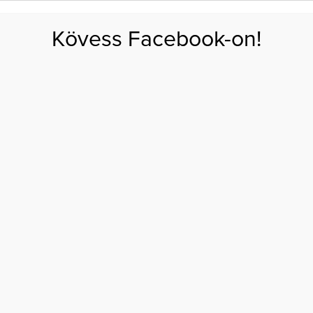
FOGYÁS
EDZÉS
ZSÍRÉGETÉS
KEREKFENÉK
HASIZOM
FEHÉRJE
SZÉNHID
Kövess Facebook-on!
GÁS
EGÉSZSÉG
ÉTRENDEK
SZÉPSÉG
AKTUÁLIS
nd miatt égetik szénné magukat a követők
TIKTOK-TREND MIATT
ZÉNNÉ MAGUKAT A