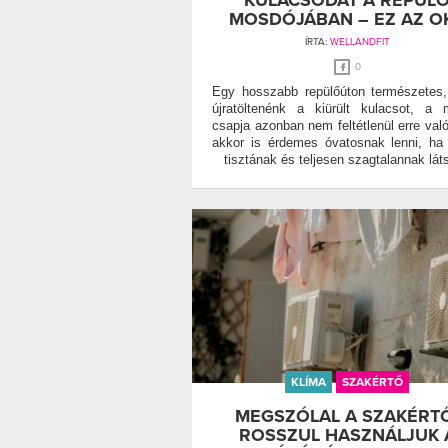
KULACSODAT A REPÜL
MOSDÓJÁBAN – EZ AZ O
ÍRTA:
WELLANDFIT
0
Egy hosszabb repülőúton természetes
újratöltenénk a kiürült kulacsot, a
csapja azonban nem feltétlenül erre val
akkor is érdemes óvatosnak lenni, ha
tisztának és teljesen szagtalannak láts
KLÍMA
SZAKÉRTŐ
MEGSZÓLAL A SZAKÉRT
ROSSZUL HASZNÁLJUK 