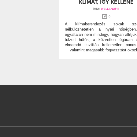
KLÍMÁT, ÍGY KELLENE
ÍRTA:
WELLANDFIT
0
A klímaberendezés sokak szá
nélkülözhetetlen a nyári hőségbe
egyáltalán nem mindegy, hogyan állítjuk
túlzott hűtés, a közvetlen légáram
elmaradó tisztítás kellemetlen panas
valamint magasabb fogyasztást okozh