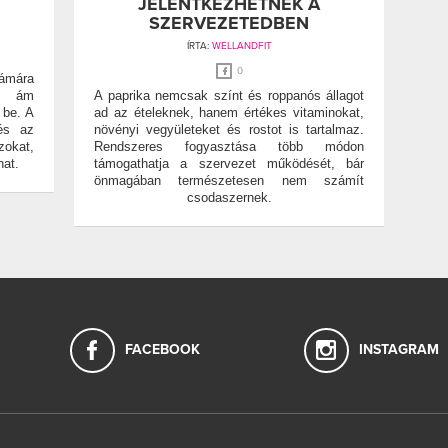
JELENTKEZHETNEK A
SZERVEZETEDBEN
ÍRTA:
WELLANDFIT
0
mára
n, ám
A paprika nemcsak színt és roppanós állagot
 be. A
ad az ételeknek, hanem értékes vitaminokat,
 és az
növényi vegyületeket és rostot is tartalmaz.
zokat,
Rendszeres fogyasztása több módon
at.
támogathatja a szervezet működését, bár
önmagában természetesen nem számít
csodaszernek.
FACEBOOK
INSTAGRAM