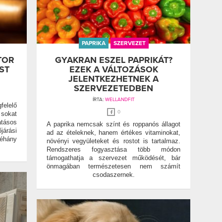
PAPRIKA
SZERVEZET
TOR
GYAKRAN ESZEL PAPRIKÁT?
ST
EZEK A VÁLTOZÁSOK
JELENTKEZHETNEK A
SZERVEZETEDBEN
ÍRTA:
WELLANDFIT
elelő
0
sokat
atásos
A paprika nemcsak színt és roppanós állagot
árási
ad az ételeknek, hanem értékes vitaminokat,
néhány
növényi vegyületeket és rostot is tartalmaz.
Rendszeres fogyasztása több módon
támogathatja a szervezet működését, bár
önmagában természetesen nem számít
csodaszernek.