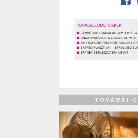
KAPCSOLÓDÓ CIKKEK
ZÁMBÓ KRISZTIÁNRA ROHAMTEMPÓBAN 
LINDA EVANGELISTA ELMONDTA, MI LE
AMY SCHUMER ŐSZINTÉN VALLOTT AR
EXTRÉM PLASZTIKÁK – ERRŐL MÉG TUT
BRITNEY ZSÍRLESZÍVÁSRA MEGY?
TOVÁBBI 