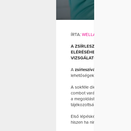
MIÉRT
ÍRTA:
WELLANDFIT
A ZSÍRLESZÍVÁS NEM MIND
ELÉRÉSÉHEZ. ISMERD MEG A
VIZSGÁLATOKAT ÉS A SZAKE
A
zsírleszívás
előtt fontos alap
lehetőségeket.
A sokféle diéta és mozgásforma
combot varázsolhatsz magadnak.
a megoldást , és a beavatkozás
tájékozottságodtól függ.
Első lépésként alaposan nézd 
hiszen ha nincs elegendő zsír, 