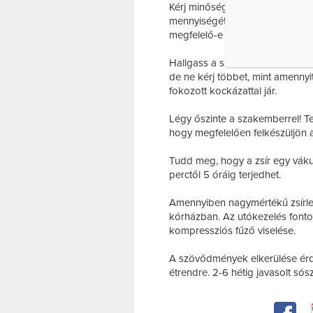
Kérj minőség- és bőrredővizsgá
mennyiségét és minőségét. Ez 
megfelelő-e a kezeléshez.
Hallgass a szakemberre! A zsírle
de ne kérj többet, mint amenny
fokozott kockázattal jár.
Légy őszinte a szakemberrel! Te
hogy megfelelően felkészüljön a
Tudd meg, hogy a zsír egy vákuu
perctől 5 óráig terjedhet.
Amennyiben nagymértékű zsírles
kórházban. Az utókezelés fontos
kompressziós fűző viselése.
A szövődmények elkerülése érde
étrendre. 2-6 hétig javasolt sós