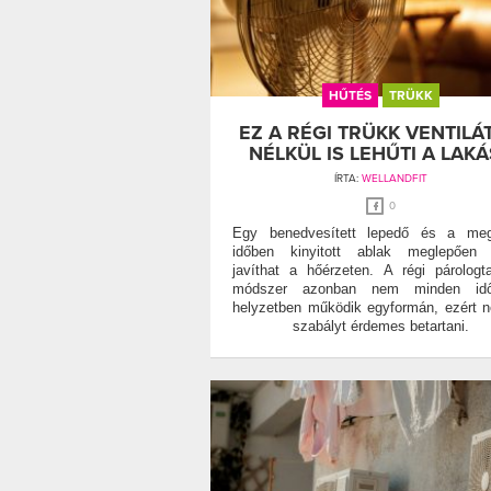
HŰTÉS
TRÜKK
EZ A RÉGI TRÜKK VENTILÁ
NÉLKÜL IS LEHŰTI A LAKÁ
ÍRTA:
WELLANDFIT
0
Egy benedvesített lepedő és a megf
időben kinyitott ablak meglepően 
javíthat a hőérzeten. A régi párologt
módszer azonban nem minden időj
helyzetben működik egyformán, ezért 
szabályt érdemes betartani.