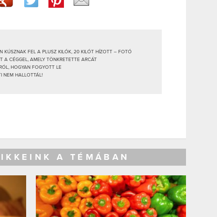
KÚSZNAK FEL A PLUSZ KILÓK, 20 KILÓT HÍZOTT – FOTÓ
TT A CÉGGEL, AMELY TÖNKRETETTE ARCÁT
RÓL, HOGYAN FOGYOTT LE
I NEM HALLOTTÁL!
CIKKEINK A TÉMÁBAN