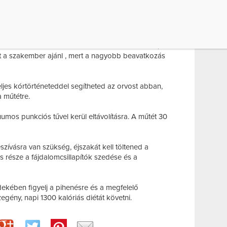
latot! A szakember megvizsgálja a zsírszövet
segít meghatározni, hogy a bőr rugalmassága
szívás során 1000-4000 ml zsírt távolíthatnak el,
it a szakember ajánl , mert a nagyobb beavatkozás
ljes kórtörténeteddel segítheted az orvost abban,
 műtétre.
mos punkciós tűvel kerül eltávolításra. A műtét 30
zívásra van szükség, éjszakát kell töltened a
 része a fájdalomcsillapítók szedése és a
kében figyelj a pihenésre és a megfelelő
zegény, napi 1300 kalóriás diétát követni.