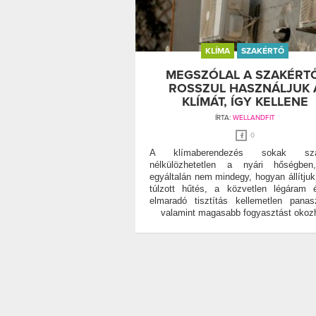
KLÍMA
SZAKÉRTŐ
MEGSZÓLAL A SZAKÉRT
ROSSZUL HASZNÁLJUK 
KLÍMÁT, ÍGY KELLENE
ÍRTA:
WELLANDFIT
0
A klímaberendezés sokak szá
nélkülözhetetlen a nyári hőségbe
egyáltalán nem mindegy, hogyan állítjuk
túlzott hűtés, a közvetlen légáram
elmaradó tisztítás kellemetlen panas
valamint magasabb fogyasztást okozh