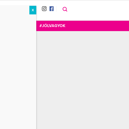
X
RÁT
CUKOR
FOGADOM
#JÓLVAGYOK