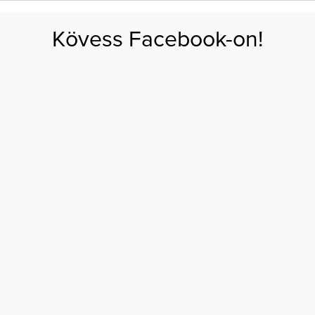
FOGYÁS
EDZÉS
ZSÍRÉGETÉS
KEREKFENÉK
HASIZOM
FEHÉRJE
SZÉNHID
Kövess Facebook-on!
GÁS
EGÉSZSÉG
ÉTRENDEK
SZÉPSÉG
AKTUÁLIS
r segít, miért fontold meg!
S: SZAKEMBER SEGÍT,