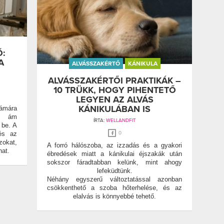
Ő:
A
ALVÁSSZAKÉRTŐ
KÁNIKULA
ALVÁSSZAKÉRTŐI PRAKTIKÁK –
10 TRÜKK, HOGY PIHENTETŐ
LEGYEN AZ ALVÁS
KÁNIKULÁBAN IS
mára
n, ám
ÍRTA:
WELLANDFIT
 be. A
 és az
0
zokat,
A forró hálószoba, az izzadás és a gyakori
at.
ébredések miatt a kánikulai éjszakák után
sokszor fáradtabban kelünk, mint ahogy
lefeküdtünk.
Néhány egyszerű változtatással azonban
csökkenthető a szoba hőterhelése, és az
elalvás is könnyebbé tehető.