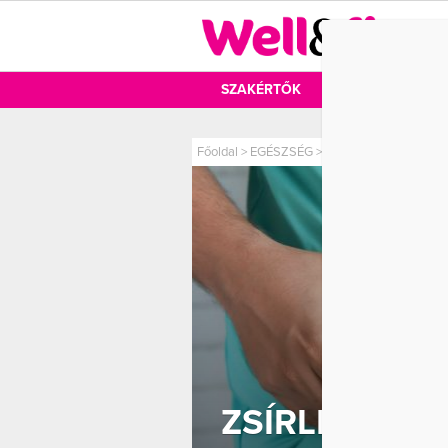
DIÉTA
SZAKÉRTŐK
DIÉTA
MOZ
Főoldal
>
EGÉSZSÉG
>
Zsírleszívás: szakembe
ZSÍRLESZÍVÁ