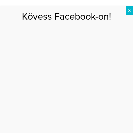
X
Kövess Facebook-on!
DIÉTA
FOGYÁS
EDZÉS
ZSÍRÉGETÉS
KEREKFENÉK
HASIZOM
FEHÉRJE
Főoldal
>
EGÉSZSÉG
>
Ezt teszi a testeddel valójában az eper
EZT TESZI A TESTEDDEL VALÓJÁBAN AZ