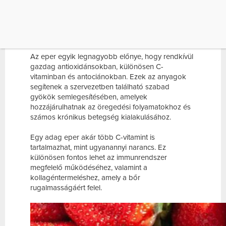
TELE VAN
ANTIOXIDÁNSOKKAL
Az eper egyik legnagyobb előnye, hogy rendkívül
gazdag antioxidánsokban, különösen C-
vitaminban és antociánokban. Ezek az anyagok
segítenek a szervezetben található szabad
gyökök semlegesítésében, amelyek
hozzájárulhatnak az öregedési folyamatokhoz és
számos krónikus betegség kialakulásához.
Egy adag eper akár több C-vitamint is
tartalmazhat, mint ugyanannyi narancs. Ez
különösen fontos lehet az immunrendszer
megfelelő működéséhez, valamint a
kollagéntermeléshez, amely a bőr
rugalmasságáért felel.