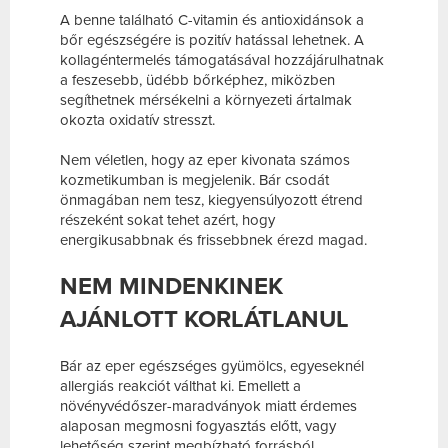
A benne található C-vitamin és antioxidánsok a
bőr egészségére is pozitív hatással lehetnek. A
kollagéntermelés támogatásával hozzájárulhatnak
a feszesebb, üdébb bőrképhez, miközben
segíthetnek mérsékelni a környezeti ártalmak
okozta oxidatív stresszt.
Nem véletlen, hogy az eper kivonata számos
kozmetikumban is megjelenik. Bár csodát
önmagában nem tesz, kiegyensúlyozott étrend
részeként sokat tehet azért, hogy
energikusabbnak és frissebbnek érezd magad.
NEM MINDENKINEK
AJÁNLOTT KORLÁTLANUL
Bár az eper egészséges gyümölcs, egyeseknél
allergiás reakciót válthat ki. Emellett a
növényvédőszer-maradványok miatt érdemes
alaposan megmosni fogyasztás előtt, vagy
lehetőség szerint megbízható forrásból