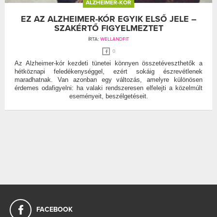
ALZHEIMER-KÓR
EZ AZ ALZHEIMER-KÓR EGYIK ELSŐ JELE –
SZAKÉRTŐ FIGYELMEZTET
ÍRTA:
WELLANDFIT
0
Az Alzheimer-kór kezdeti tünetei könnyen összetéveszthetők a
hétköznapi feledékenységgel, ezért sokáig észrevétlenek
maradhatnak. Van azonban egy változás, amelyre különösen
érdemes odafigyelni: ha valaki rendszeresen elfelejti a közelmúlt
eseményeit, beszélgetéseit.
FACEBOOK