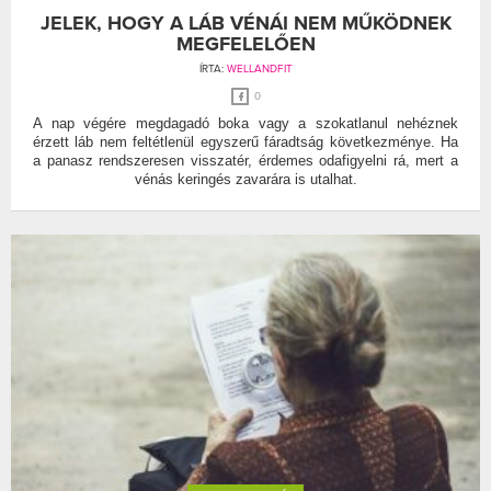
JELEK, HOGY A LÁB VÉNÁI NEM MŰKÖDNEK
MEGFELELŐEN
ÍRTA:
WELLANDFIT
0
A nap végére megdagadó boka vagy a szokatlanul nehéznek
érzett láb nem feltétlenül egyszerű fáradtság következménye. Ha
a panasz rendszeresen visszatér, érdemes odafigyelni rá, mert a
vénás keringés zavarára is utalhat.