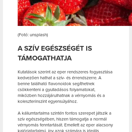
(Fotó: unsplash)
A SZÍV EGÉSZSÉGÉT IS
TÁMOGATHATJA
Kutatások szerint az eper rendszeres fogyasztása
kedvezően hathat a szív- és érrendszerre. A
benne található flavonoidok segíthetnek
csökkenteni a gyulladásos folyamatokat,
miközben hozzájárulhatnak a vérnyomás és a
koleszterinszint egyensúlyához.
A káliumtartalma szintén fontos szerepet játszik a
szív egészségében, hiszen támogatja a normál
vérnyomás fenntartását. Emellett az eper alacsony
kalóriatartalmú, így azok számára is ideális