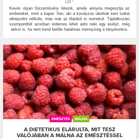
0
Kevés olyan fűszernövény létezik, amely annyira megosztja az
embereket, mint a kapor. Van, aki a kovászos uborkát sem tudná
elképzelni nélküle, más már az illatától is menekül. Táplálkozási
szempontból azonban érdemes lehet adni neki egy esélyt, még
akkor is, ha nem kerül belőle hatalmas mennyiség a tányérunkra.
EMÉSZTÉS
MÁLNA
A DIETETIKUS ELÁRULTA, MIT TESZ
VALÓJÁBAN A MÁLNA AZ EMÉSZTÉSSEL