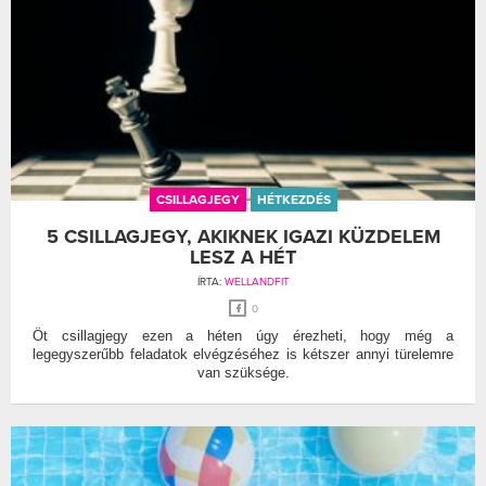
CSILLAGJEGY
HÉTKEZDÉS
5 CSILLAGJEGY, AKIKNEK IGAZI KÜZDELEM
LESZ A HÉT
ÍRTA:
WELLANDFIT
0
Öt csillagjegy ezen a héten úgy érezheti, hogy még a
legegyszerűbb feladatok elvégzéséhez is kétszer annyi türelemre
van szüksége.