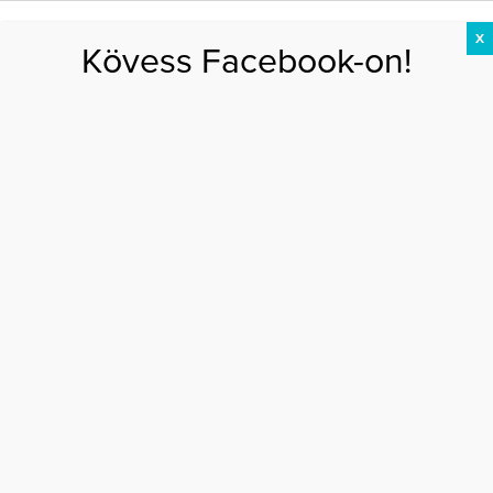
X
Kövess Facebook-on!
DIÉTA
FOGYÁS
EDZÉS
ZSÍRÉGETÉS
KEREKFENÉK
HASIZOM
FEHÉRJE
Főoldal
>
AKTUÁLIS
>
Christina Aguilera fürdőruhában mutatta meg magát
CHRISTINA AGUILERA FÜRDŐRUHÁBAN