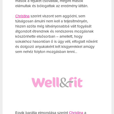
mások a fejüket csóválták, megint mások
elámultak és bólogattak az eredmény láttán.
Christina
szerint viszont sem aggódni, sem
túlságosan ámulni nem kell a teljesítményén,
hiszen azóta még látványosabbá vált fogyását
átgondolt étrendnek és rendszeres mozgásnak
köszönhette elsősorban – amellett, hogy
sokakhoz hasonlóan ő is úgy véli, elfoglalt nőként
és dolgozó anyukaként két kisgyerekkel amúgy
sem nehéz folyton mozgásban lenni…
Egyik barátja elmondása szerint
Christina
a