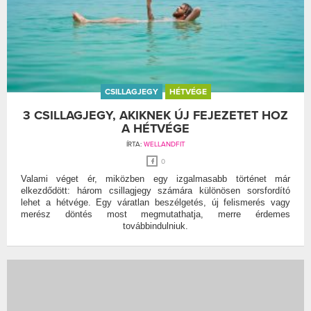
CSILLAGJEGY
HÉTVÉGE
3 CSILLAGJEGY, AKIKNEK ÚJ FEJEZETET HOZ
A HÉTVÉGE
ÍRTA:
WELLANDFIT
0
Valami véget ér, miközben egy izgalmasabb történet már
elkezdődött: három csillagjegy számára különösen sorsfordító
lehet a hétvége. Egy váratlan beszélgetés, új felismerés vagy
merész döntés most megmutathatja, merre érdemes
továbbindulniuk.