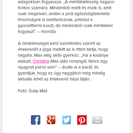
adagokban fogyassza. „A mértékletesség nagyon
fontos számára. Mindenből evett és eszik is, amit
csak megkíván, amibe a picit egészségtelenebb
finomságok is beletartoznak, például a
gyorséttermi koszt, de mindenből csak mértékkel
fogyaszt” – mondta.
A névtelenséget kérő bennfentes szerint az
énekesnőt a jóga mellett az is fitten tartja, hogy
nagyfia, Max elég aktív gyerkőc. „Ha a kislánya
elaludt,
Christina
Max után rohangál. Nincs egy
nyugodt perce sem” – árulta el a barát, és
gyanítjuk, hogy ez úgy nagyjából még mindig
aktuális lehet az énekesnő háza táján.
Fotó: Daily Mail