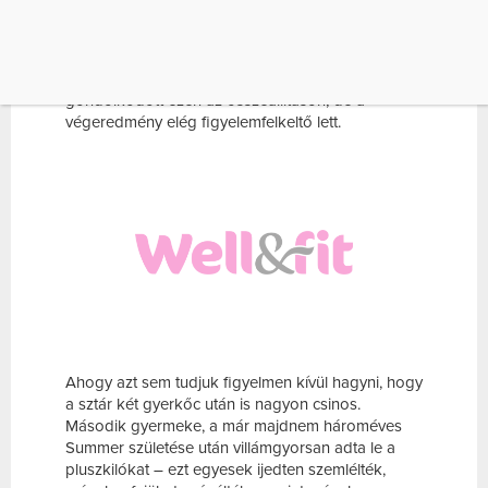
A medencében pózolós, úszkálós fotókon a híres
énekesnő piros-fehér fürdőruhában, fehér
napszemüvegben és tökéletesen vörösre
rúzsozott ajkakkal látható – nem tudjuk, mennyit
gondolkodott ezen az összeállításon, de a
végeredmény elég figyelemfelkeltő lett.
Ahogy azt sem tudjuk figyelmen kívül hagyni, hogy
a sztár két gyerkőc után is nagyon csinos.
Második gyermeke, a már majdnem hároméves
Summer születése után villámgyorsan adta le a
pluszkilókat – ezt egyesek ijedten szemlélték,