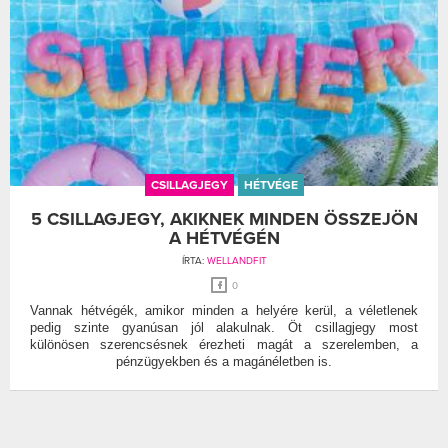
CSILLAGJEGY
HÉTVÉGE
5 CSILLAGJEGY, AKIKNEK MINDEN ÖSSZEJÖN
A HÉTVÉGÉN
ÍRTA:
WELLANDFIT
0
Vannak hétvégék, amikor minden a helyére kerül, a véletlenek
pedig szinte gyanúsan jól alakulnak. Öt csillagjegy most
különösen szerencsésnek érezheti magát a szerelemben, a
pénzügyekben és a magánéletben is.