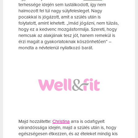
terhessége idején sem lustálkodott, így nem
halmozott fel túl nagy súlyfelesleget. Nagy
pocakkal is jógázott, amit a szülés után is
folytatott, amint lehetett. „Imád jógázni, nem túlzás,
hogy ez a kedvenc mozgásformája. Szereti, hogy
nemcsak az alakjának tesz jót, hanem remekül is
érzi magát a gyakorlatoknak köszönhetően” –
mondta a névtelenül nyilatkozó barát.
Majd hozzátette:
Christina
arra is odafigyelt
várandóssága idején, majd a szülés után is, hogy
egészségesen étkezzen, és az ételeket mindig kis